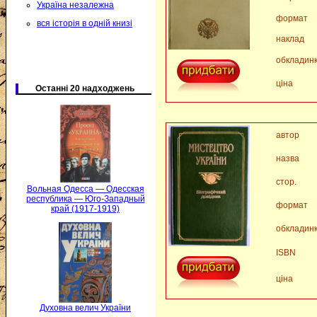
Україна незалежна
формат
вся історія в одній книзі
наклад
обкладин
ціна
Останні 20 надходжень
автор
назва
стор.
Вольная Одесса — Одесская
республика — Юго-Западный
формат
край (1917-1919)
обкладин
ISBN
ціна
Духовна велич України