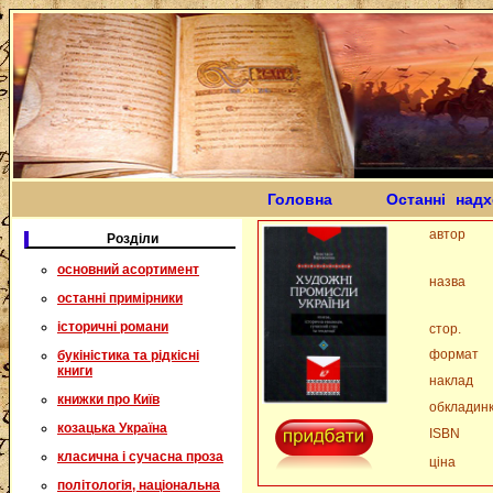
Головна
Останні над
автор
Розділи
основний асортимент
назва
останні примірники
історичні романи
стор.
формат
букіністика та рідкісні
книги
наклад
книжки про Київ
обкладин
козацька Україна
ISBN
класична і сучасна проза
ціна
політологія, національна