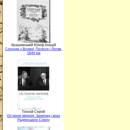
Крашевський Юзеф Ігнацій
Спогади з Волині, Полісся і Литви.
1840 рік
Плохій Сергій
Остання імперія. Занепад і крах
Радянського Союзу