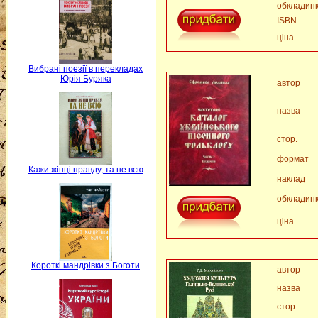
обкладин
ISBN
ціна
Вибрані поезії в перекладах
Юрія Буряка
автор
назва
стор.
формат
Кажи жінці правду, та не всю
наклад
обкладин
ціна
Короткі мандрівки з Боготи
автор
назва
стор.