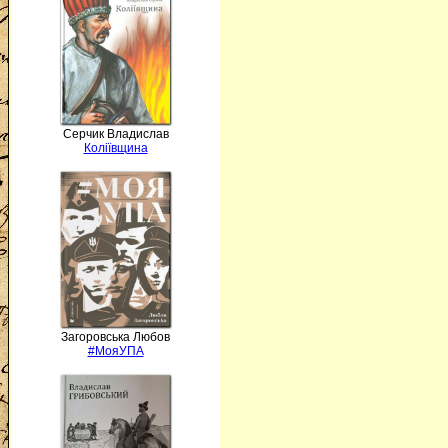
Серчик Владислав
Коліївщина
Загоровська Любов
#МояУПА