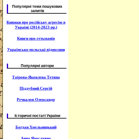
Популярні теми пошукових
запитів
Книжки про російську агресію в
Україні (2014-2023 рр.)
Книги про гетьманів
Українсько-польські відносини
Популярні автори
Таїрова-Яковлева Тетяна
Піддубний Сергій
Речкалов Олександр
Історичні постаті України
Богдан Хмельницький
Анна Ярославна