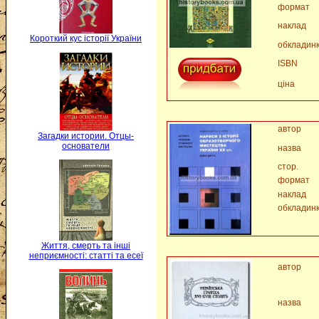
формат
наклад
Короткий кус історії України
обкладин
ISBN
ціна
автор
Загадки истории. Отцы-
основатели
назва
стор.
формат
наклад
обкладин
Життя, смерть та інші
неприємності: статті та есеї
автор
назва