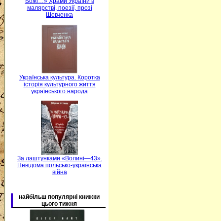
Божі…» Храми України в
малярстві, поезії, прозі
Шевченка
Українська культура. Коротка
історія культурного життя
українського народа
За лаштунками «Волині—43».
Невідома польсько-українська
війна
найбільш популярні книжки
цього тижня