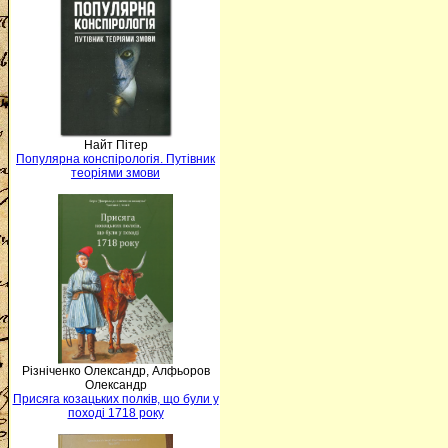
Найт Пітер
Популярна конспірологія. Путівник
теоріями змови
Різніченко Олександр, Алфьоров
Олександр
Присяга козацьких полків, що були у
поході 1718 року