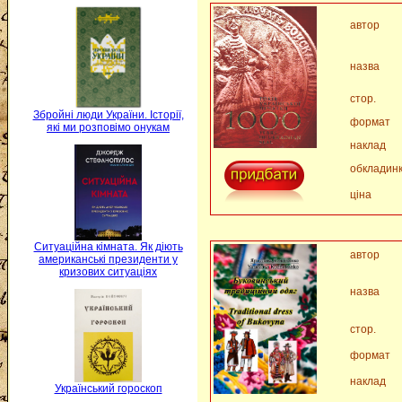
автор
назва
стор.
Збройні люди України. Історії,
формат
які ми розповімо онукам
наклад
обкладин
ціна
Ситуаційна кімната. Як діють
автор
американські президенти у
кризових ситуаціях
назва
стор.
формат
наклад
Український гороскоп