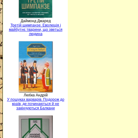
Даймонд Джаред
Третій шимпанзе. Еволюція і
майбутнє тварини, що зветься
людина
Любка Андрій
У пошуках варварів. Подорож до
країв, де починаються й не
закінчуються Балкани