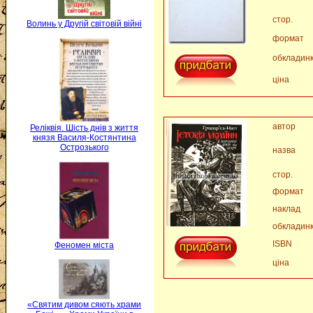
стор.
Волинь у Другій світовій війні
формат
обкладин
ціна
автор
Реліквія. Шість днів з життя
князя Василя-Костянтина
Острозького
назва
стор.
формат
наклад
обкладин
ISBN
Феномен міста
ціна
«Святим дивом сяють храми