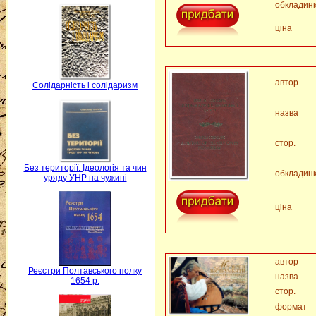
обкладин
ціна
автор
Солідарність і солідаризм
назва
стор.
Без території. Ідеологія та чин
обкладин
уряду УНР на чужині
ціна
автор
Реєстри Полтавського полку
назва
1654 р.
стор.
формат