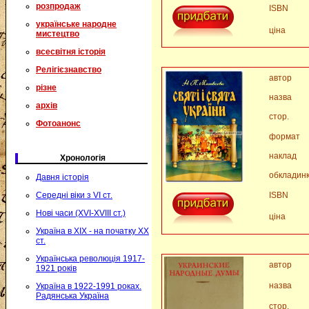
розпродаж
ISBN
українське народне
ціна
мистецтво
всесвітня історія
Релігієзнавство
автор
різне
назва
архів
стор.
Фотоанонс
формат
наклад
Хронологія
обкладин
Давня історія
Середні віки з VI ст.
ISBN
Нові часи (XVI-XVIII ст.)
ціна
Україна в XIX - на початку XX
ст.
Українська революція 1917-
автор
1921 років
назва
Україна в 1922-1991 роках.
Радянська Україна
стор.