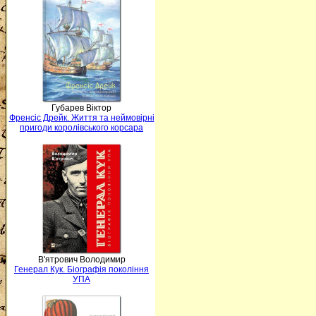
Губарев Віктор
Френсіс Дрейк. Життя та неймовірні
пригоди королівського корсара
В'ятрович Володимир
Генерал Кук. Біографія покоління
УПА