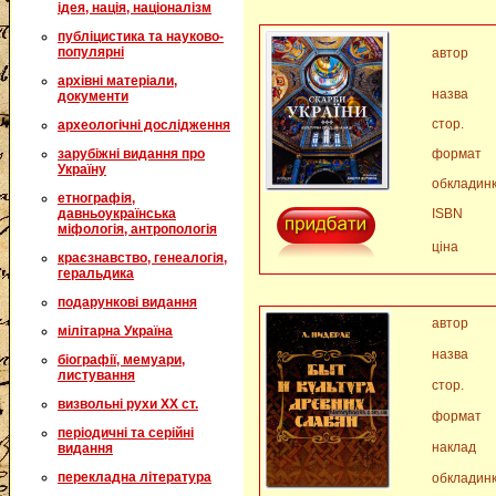
ідея, нація, націоналізм
публіцистика та науково-
популярні
автор
архівні матеріали,
назва
документи
стор.
археологічні дослідження
зарубіжні видання про
формат
Україну
обкладин
етнографія,
давньоукраїнська
ISBN
міфологія, антропологія
ціна
краєзнавство, генеалогія,
геральдика
подарункові видання
автор
мілітарна Україна
назва
біографії, мемуари,
листування
стор.
визвольні рухи XX ст.
формат
періодичні та серійні
наклад
видання
перекладна література
обкладин