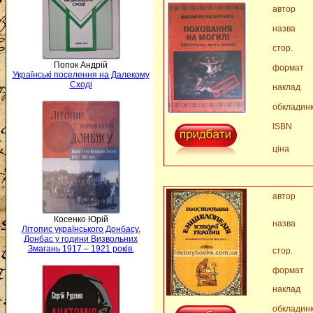
автор
назва
стор.
Попок Андрій
формат
Українські поселення на Далекому
Сході
наклад
обкладин
ISBN
ціна
автор
Косенко Юрій
назва
Літопис українського Донбасу.
Донбас у години Визвольних
Змагань 1917 – 1921 років.
стор.
формат
наклад
обкладин