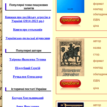
формат
Популярні теми пошукових
запитів
наклад
обкладин
Книжки про російську агресію в
ISBN
Україні (2014-2023 рр.)
ціна
Книги про гетьманів
Українсько-польські відносини
автор
назва
Популярні автори
стор.
Таїрова-Яковлева Тетяна
формат
наклад
Піддубний Сергій
обкладин
Речкалов Олександр
ISBN
ціна
Історичні постаті України
Богдан Хмельницький
автор
Анна Ярославна