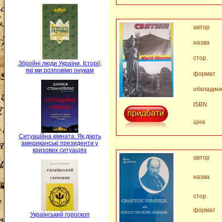
автор
назва
стор.
Збройні люди України. Історії,
які ми розповімо онукам
формат
обкладин
ISBN
ціна
Ситуаційна кімната. Як діють
американські президенти у
кризових ситуаціях
автор
назва
стор.
формат
Український гороскоп