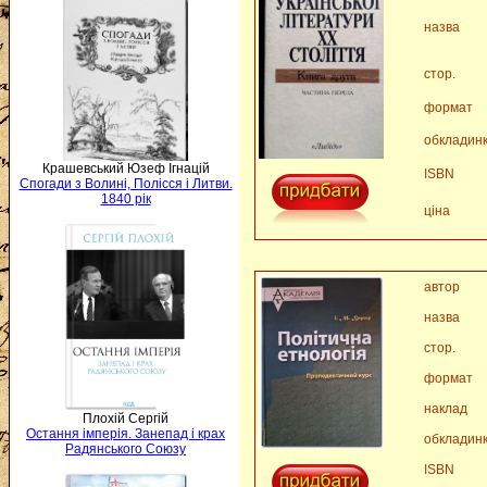
назва
стор.
формат
обкладин
Крашевський Юзеф Ігнацій
ISBN
Спогади з Волині, Полісся і Литви.
1840 рік
ціна
автор
назва
стор.
формат
наклад
Плохій Сергій
Остання імперія. Занепад і крах
обкладин
Радянського Союзу
ISBN