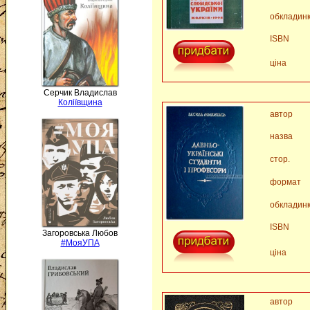
обкладин
ISBN
ціна
Серчик Владислав
Коліївщина
автор
назва
стор.
формат
обкладин
ISBN
Загоровська Любов
#МояУПА
ціна
автор