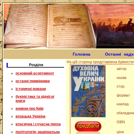
Головна
Останні над
На цій сторінці представлена букіністич
Розділи
автор
основний асортимент
назва
останні примірники
стор.
історичні романи
формат
букіністика та рідкісні
книги
наклад
книжки про Київ
обкладин
козацька Україна
ISBN
класична і сучасна проза
політологія, національна
ціна