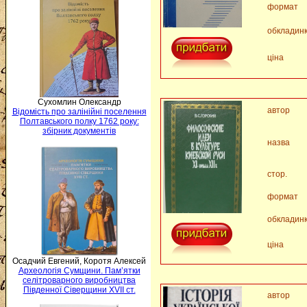
формат
обкладин
ціна
Сухомлин Олександр
автор
Відомість про залінійні поселення
Полтавського полку 1762 року:
збірник документів
назва
стор.
формат
обкладин
ціна
Осадчий Евгений, Коротя Алексей
Археологія Сумщини. Пам’ятки
селітроварного виробництва
Південної Сіверщини XVII ст.
автор