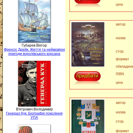
ціна
автор
назва
Губарев Віктор
Френсіс Дрейк. Життя та неймовірні
стор.
пригоди королівського корсара
формат
обкладин
ISBN
ціна
автор
В'ятрович Володимир
назва
Генерал Кук. Біографія покоління
УПА
стор.
формат