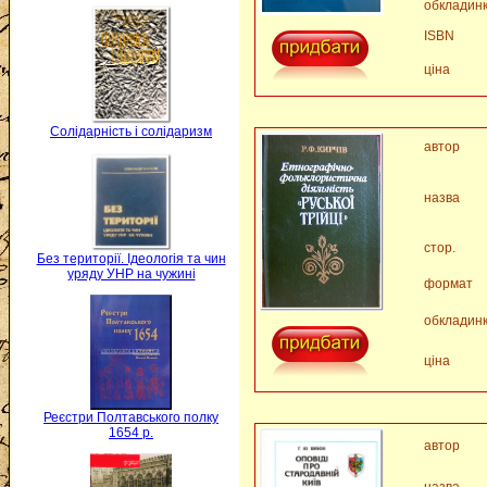
обкладин
ISBN
ціна
Солідарність і солідаризм
автор
назва
стор.
Без території. Ідеологія та чин
уряду УНР на чужині
формат
обкладин
ціна
Реєстри Полтавського полку
1654 р.
автор