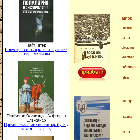
автор
назва
стор.
Найт Пітер
формат
Популярна конспірологія. Путівник
теоріями змови
наклад
обкладин
ціна
автор
Різніченко Олександр, Алфьоров
назва
Олександр
Присяга козацьких полків, що були у
поході 1718 року
стор.