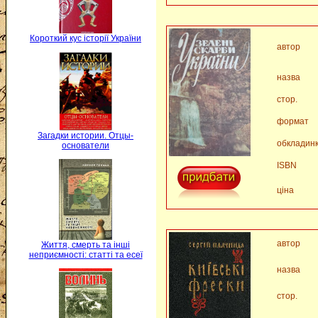
Короткий кус історії України
автор
назва
стор.
формат
Загадки истории. Отцы-
обкладин
основатели
ISBN
ціна
автор
Життя, смерть та інші
неприємності: статті та есеї
назва
стор.