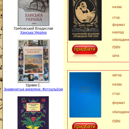
назва
стор.
формат
Грибовський Владислав
наклад
Ханська Україна
обкладин
ISBN
ціна
автор
назва
Удовик С.
Знаменитые киевляне. Фотоальбом
стор.
формат
обкладин
ISBN