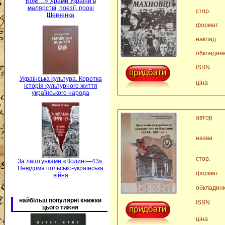
Божі…» Храми України в
малярстві, поезії, прозі
стор.
Шевченка
формат
наклад
обкладин
ISBN
Українська культура. Коротка
ціна
історія культурного життя
українського народа
автор
назва
стор.
За лаштунками «Волині—43».
Невідома польсько-українська
формат
війна
обкладин
найбільш популярні книжки
ISBN
цього тижня
ціна