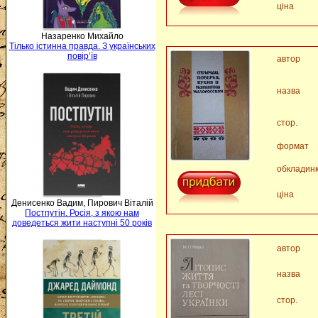
ціна
Назаренко Михайло
Тілько істинна правда. З українських
повір’їв
автор
назва
стор.
формат
обкладин
ціна
Денисенко Вадим, Пирович Віталій
Постпутін. Росія, з якою нам
доведеться жити наступні 50 років
автор
назва
стор.