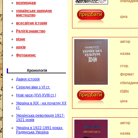
обкладин
розпродаж
українське народне
мистецтво
ціна
всесвітня історія
Релігієзнавство
різне
автор
архів
назва
Фотоанонс
стор.
Хронологія
формат
Давня історія
обкладин
Середні віки з VI ст.
ISBN
Нові часи (XVI-XVIII ст.)
ціна
Україна в XIX - на початку XX
ст.
Українська революція 1917-
1921 років
автор
Україна в 1922-1991 роках.
Радянська Україна
назва