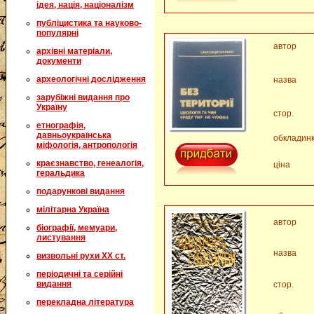
ідея, нація, націоналізм
публіцистика та науково-
популярні
автор
архівні матеріали,
документи
археологічні дослідження
назва
зарубіжні видання про
Україну
стор.
етнографія,
давньоукраїнська
обкладин
міфологія, антропологія
краєзнавство, генеалогія,
ціна
геральдика
подарункові видання
мілітарна Україна
автор
біографії, мемуари,
листування
назва
визвольні рухи XX ст.
періодичні та серійні
видання
стор.
перекладна література