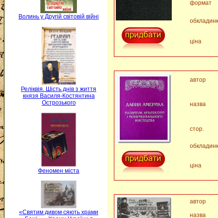
формат
Волинь у Другій світовій війні
обкладин
ціна
автор
Реліквія. Шість днів з життя
князя Василя-Костянтина
Острозького
назва
стор.
обкладин
ціна
Феномен міста
автор
«Святим дивом сяють храми
назва