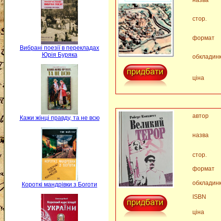
назва
стор.
формат
Вибрані поезії в перекладах
Юрія Буряка
обкладин
ціна
автор
Кажи жінці правду, та не всю
назва
стор.
формат
обкладин
Короткі мандрівки з Боготи
ISBN
ціна