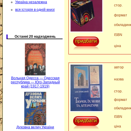
Україна незалежна
стор.
вся історія в одній книзі
формат
обкладин
ISBN
Останні 20 надходжень
ціна
автор
Вольная Одесса — Одесская
назва
республика — Юго-Западный
край (1917-1919)
стор.
формат
обкладин
ISBN
ціна
Духовна велич України