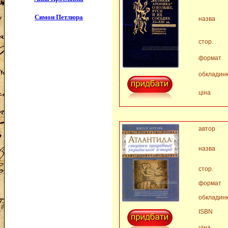
Симон Петлюра
назва
стор.
формат
обкладин
ціна
автор
назва
стор.
формат
обкладин
ISBN
ціна