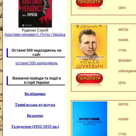
ціна
автор
Руденко Сергій
Анатомія ненависті. Путін і Україна
назва
стор.
Останні 500 надходжень на
сайт
формат
останні 500 надходжень
обкладин
Визначні періоди та подіі в
історії України
ціна
Коліївщина
автор
Трипільська культура
Козацтво
назва
Голодомор (1932-1933 рр.)
стор.