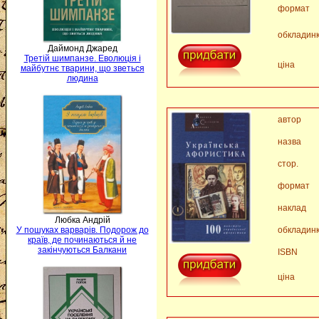
формат
обкладин
Даймонд Джаред
Третій шимпанзе. Еволюція і
ціна
майбутнє тварини, що зветься
людина
автор
назва
стор.
формат
наклад
Любка Андрій
У пошуках варварів. Подорож до
обкладин
країв, де починаються й не
закінчуються Балкани
ISBN
ціна