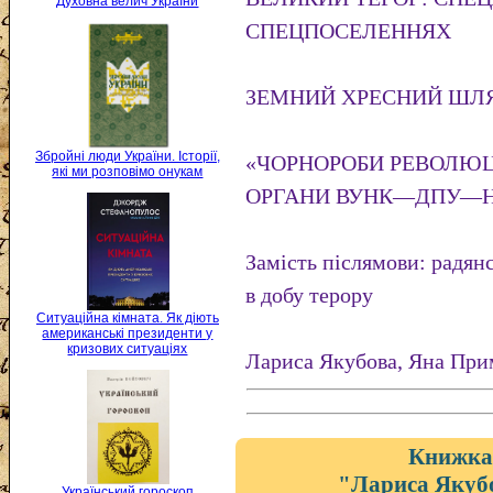
Духовна велич України
СПЕЦПОСЕЛЕННЯХ
ЗЕМНИЙ ХРЕСНИЙ ШЛЯ
Збройні люди України. Історії,
«ЧОРНОРОБИ РЕВОЛЮЦІ
які ми розповімо онукам
ОРГАНИ ВУНК—ДПУ—НК
Замість післямови: радянс
в добу терору
Ситуаційна кімната. Як діють
американські президенти у
кризових ситуаціях
Лариса Якубова, Яна Пр
Книжка 
"Лариса Якуб
Український гороскоп