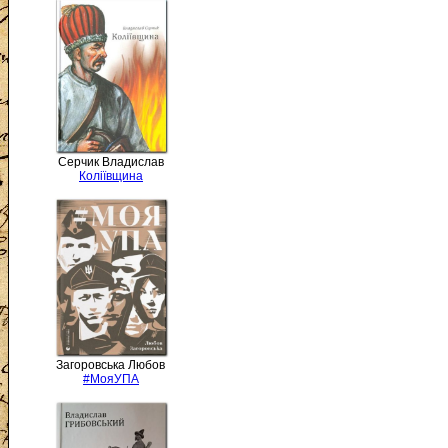
Серчик Владислав
Коліївщина
Загоровська Любов
#МояУПА