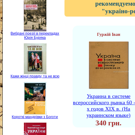
рекомендуемо
"україно-р
Вибрані поезії в перекладах
Гуржій Іван
Юрія Буряка
Кажи жінці правду, та не всю
Украина в системе
всероссийского рынка 60 -
х годов XIX в. (На
украинском языке)
Короткі мандрівки з Боготи
340 грн.