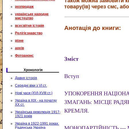
Також можна замовити к
товару(ів) через смс, або
розпродаж
українське народне
мистецтво
всесвітня історія
Анотація до книги:
Релігієзнавство
різне
архів
Фотоанонс
Зміст
Хронологія
Вступ
Давня історія
Середні віки з VI ст.
УПОКОРЕННЯ НАЦІОН
Нові часи (XVI-XVIII ст.)
Україна в XIX - на початку
ЗМАГАНЬ: МІСЦЕ РАДЯН
XX ст.
КРЕМЛЯ.
Українська революція 1917-
1921 років
Україна в 1922-1991 роках.
МОНОПАРТІЙНІСТЬ — М
Радянська Україна