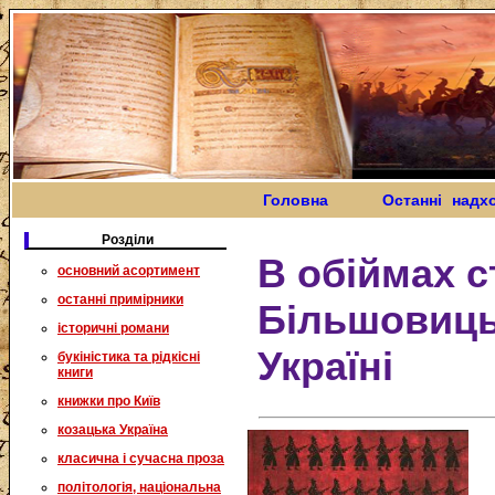
Головна
Останні надх
Розділи
В обіймах с
основний асортимент
останні примірники
Більшовиць
історичні романи
Україні
букіністика та рідкісні
книги
книжки про Київ
козацька Україна
класична і сучасна проза
політологія, національна