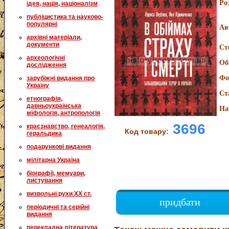
Ро
ідея, нація, націоналізм
публіцистика та науково-
популярні
Ав
архівні матеріали,
документи
Ст
археологічні
Об
дослідження
Фо
зарубіжні видання про
Україну
Ст
етнографія,
давньоукраїнська
На
міфологія, антропологія
3696
краєзнавство, генеалогія,
Код товару:
геральдика
подарункові видання
мілітарна Україна
біографії, мемуари,
листування
визвольні рухи XX ст.
придбати
періодичні та серійні
видання
перекладна література