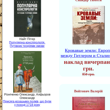
Снайдер Тимоти
Найт Пітер
Популярна конспірологія.
Путівник теоріями змови
Кровавые земли: Европ
между Гитлером и Стали
наклад вичерпан
грн.
850 грн.
Войтович Валерій
Різніченко Олександр, Алфьоров
Олександр
Присяга козацьких полків, що були
у поході 1718 року