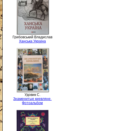
Грибовський Владислав
Ханська Україна
Удовик С.
Знаменитые киевляне.
Фотоальбом