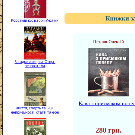
Книжки за
Короткий кус історії України
Петров Олексій
Загадки истории. Отцы-
основатели
Кава з присмаком попе
Життя, смерть та інші
неприємності: статті та есеї
280 грн.