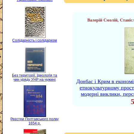
Валерій Смолій, Стані
Солідарність і солідаризм
Без території. Ідеологія та
чин уряду УНР на чужині
Донбас і Крим в економі
етнокультурному просто
модерні виклики, перс
Реєстри Полтавського полку
1654 р.