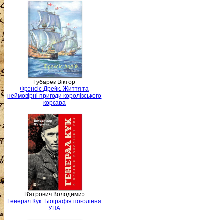
Губарев Віктор
Френсіс Дрейк. Життя та
неймовірні пригоди королівського
корсара
В'ятрович Володимир
Генерал Кук. Біографія покоління
УПА