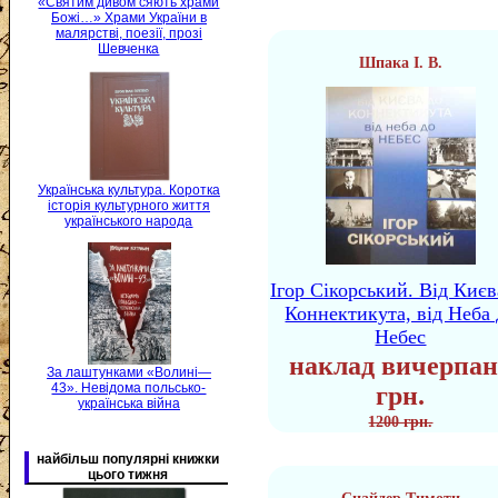
«Святим дивом сяють храми
Божі…» Храми України в
малярстві, поезії, прозі
Шевченка
Шпака І. В.
Українська культура. Коротка
історія культурного життя
українського народа
Ігор Сікорський. Від Києв
Коннектикута, від Неба 
Небес
наклад вичерпан
За лаштунками «Волині—
43». Невідома польсько-
грн.
українська війна
1200 грн.
найбільш популярні книжки
цього тижня