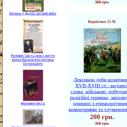
380 грн.
Волинь у Другій світовій війні
Корнієнко О.М.
Реліквія. Шість днів з життя
князя Василя-Костянтина
Острозького
Лексикон доби козаччи
XVII-XVIII ст.: застаріл
слова, військові, побутов
релігійні терміни, запози
одиниці з етимологічни
Феномен міста
коментарями та тлумачен
200 грн.
360 грн.