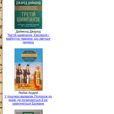
Даймонд Джаред
Третій шимпанзе. Еволюція і
майбутнє тварини, що зветься
людина
Любка Андрій
У пошуках варварів. Подорож до
країв, де починаються й не
закінчуються Балкани