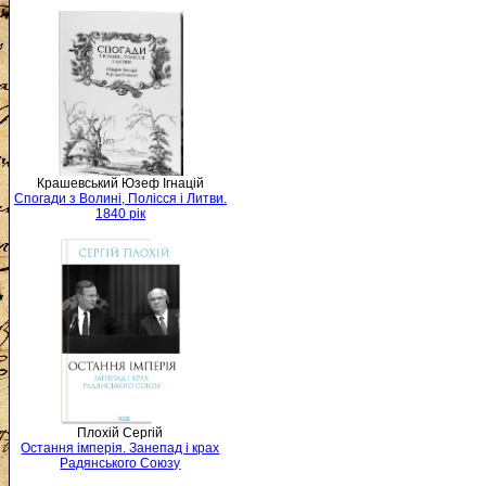
Крашевський Юзеф Ігнацій
Спогади з Волині, Полісся і Литви.
1840 рік
Плохій Сергій
Остання імперія. Занепад і крах
Радянського Союзу