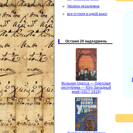
Україна незалежна
вся історія в одній книзі
Останні 20 надходжень
Вольная Одесса — Одесская
республика — Юго-Западный
край (1917-1919)