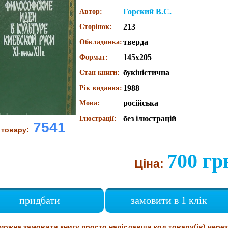
Горский В.С.
Автор:
213
Сторінок:
тверда
Обкладинка:
145х205
Формат:
букіністична
Стан книги:
1988
Рік видання:
російська
Мова:
без ілюстрацій
Ілюстрації:
7541
 товару:
700 гр
Ціна:
придбати
замовити в 1 клік
можна замовити книгу просто надіславши код товару(ів) через