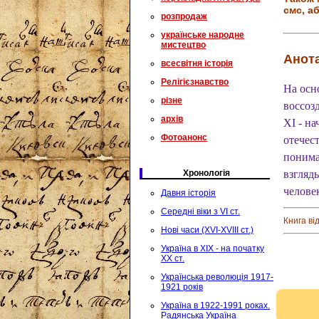
смс, аб
розпродаж
українське народне
мистецтво
Анота
всесвітня історія
Релігієзнавство
На осн
різне
воссоз
архів
XI - на
Фотоанонс
отечес
понима
Хронологія
взгляд
челове
Давня історія
Середні віки з VI ст.
Книга ві
Нові часи (XVI-XVIII ст.)
Україна в XIX - на початку
XX ст.
Українська революція 1917-
1921 років
Україна в 1922-1991 роках.
Радянська Україна