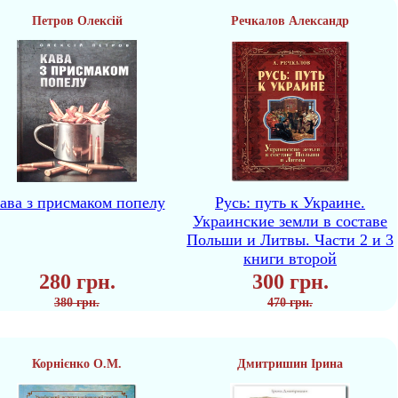
Петров Олексій
Речкалов Александр
ава з присмаком попелу
Русь: путь к Украине.
Украинские земли в составе
Польши и Литвы. Части 2 и 3
книги второй
280 грн.
300 грн.
380 грн.
470 грн.
Корнієнко О.М.
Дмитришин Ірина