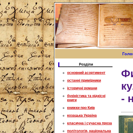
Голо
Розділи
Ф
основний асортимент
останні примірники
ку
історичні романи
- 
букіністика та рідкісні
книги
книжки про Київ
козацька Україна
класична і сучасна проза
політологія, національна