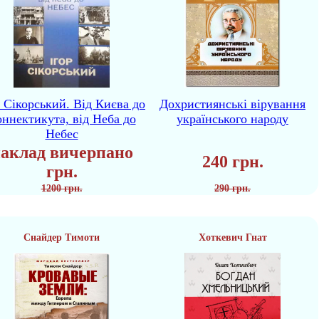
р Сікорський. Від Києва до
Дохристиянські вірування
ннектикута, від Неба до
українського народу
Небес
аклад вичерпано
240 грн.
грн.
1200 грн.
290 грн.
Снайдер Тимоти
Хоткевич Гнат