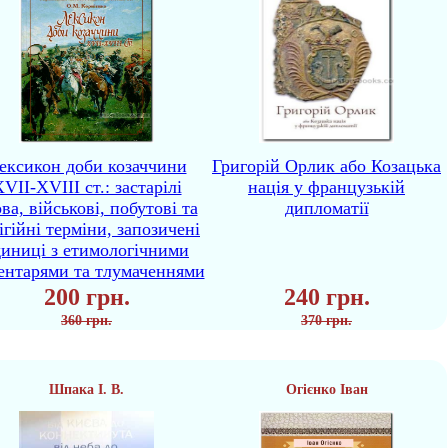
ексикон доби козаччини
Григорій Орлик або Козацька
VII-XVIII ст.: застарілі
нація у французькій
ва, військові, побутові та
дипломатії
ігійні терміни, запозичені
диниці з етимологічними
ентарями та тлумаченнями
200 грн.
240 грн.
360 грн.
370 грн.
Шпака І. В.
Огієнко Іван