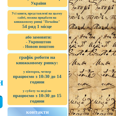
України
Усі книги, представлені на цьому
сайті, можна придбати на
книжковому ринці "Почайна"
54 ряд 1 місце
або замовити:
- Укрпоштою
- Новою поштою
графік роботи на
книжковому ринку:
у вівторок, четвер
працюємо з 10:30 до 14
н
години
у суботу та неділю
працюємо з 10:30 до 15
години
контакти