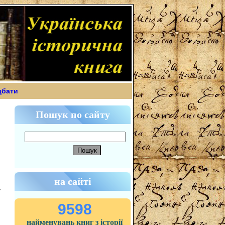
дбати
Пошук по сайту
на сайті
9598
найменувань книг з історії