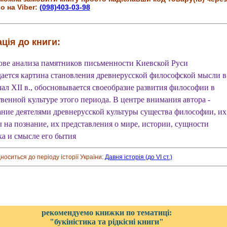
о на Viber:
(098)403-03-98
ція до книги:
ове анализа памятников письменности Киевской Руси
дается картина становления древнерусской философской мысли в
чал XII в., обосновывается своеобразие развития философии в
твенной культуре этого периода. В центре внимания автора -
ние деятелями древнерусской культуры существа философии, их
ы на познание, их представления о мире, истории, сущности
ка и смысле его бытия
дноситься до періоду історії України:
Давня історія (до VI ст.)
рекомендуемо книжки по тематиці:
"букіністика та рідкісні книги"