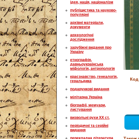
ідея, нація, націоналізм
публіцистика та науково-
популярні
архівні матеріали,
документи
археологічні
дослідження
зарубіжні видання про
Україну
етнографія,
давньоукраїнська
міфологія, антропологія
краєзнавство, генеалогія,
Код
геральдика
подарункові видання
мілітарна Україна
біографії, мемуари,
листування
визвольні рухи XX ст.
періодичні та серійні
видання
перекладна література
Також 