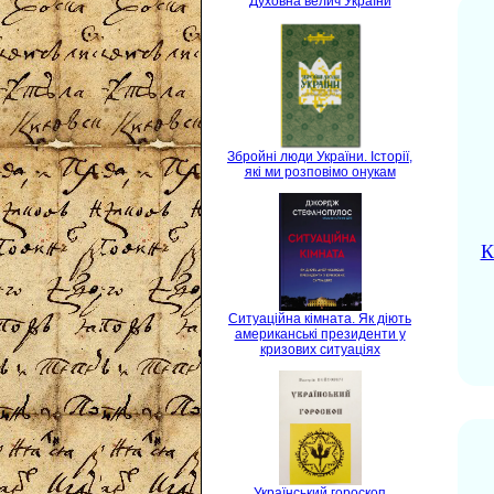
Духовна велич України
Збройні люди України. Історії,
які ми розповімо онукам
К
Ситуаційна кімната. Як діють
американські президенти у
кризових ситуаціях
Український гороскоп