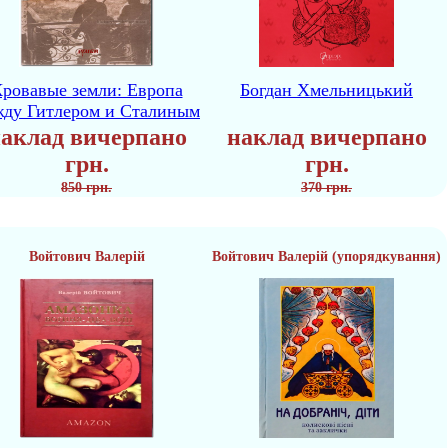
ровавые земли: Европа
Богдан Хмельницький
жду Гитлером и Сталиным
аклад вичерпано
наклад вичерпано
грн.
грн.
850 грн.
370 грн.
Войтович Валерій
Войтович Валерій (упорядкування)