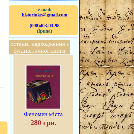
e-mail:
historiukr@gmail.com
(098)403-03-98
(Ірина)
останні надходження з
букіністичної книги
Феномен міста
280 грн.