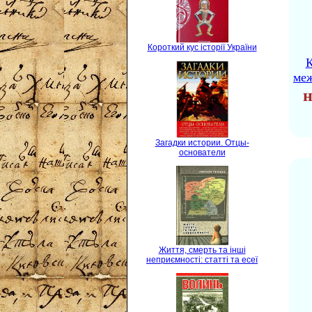
Короткий кус історії України
К
ме
н
Загадки истории. Отцы-
основатели
Життя, смерть та інші
неприємності: статті та есеї