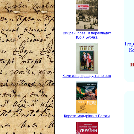
Вибрані поезії в перекладах
Юрія Буряка
Іго
Ко
н
Кажи жінці правду, та не всю
Короткі мандрівки з Боготи