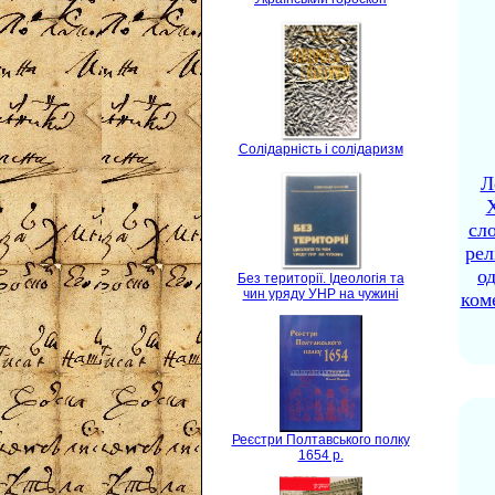
Солідарність і солідаризм
Л
X
сло
рел
о
Без території. Ідеологія та
чин уряду УНР на чужині
ком
Реєстри Полтавського полку
1654 р.