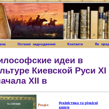
вна
Останні надходження
Контакти
Як при
илософские идеи в
льтуре Киевской Руси XI
начала XII в
букіністика та рідкісні
Розділ:
книги