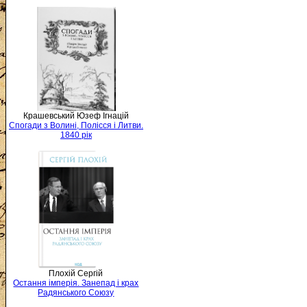
Крашевський Юзеф Ігнацій
Спогади з Волині, Полісся і Литви.
1840 рік
Плохій Сергій
Остання імперія. Занепад і крах
Радянського Союзу