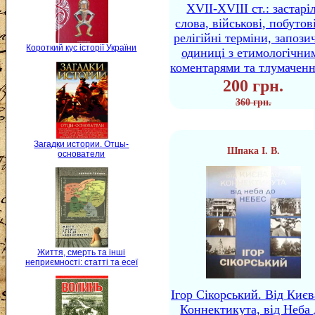
XVII-XVIII ст.: застаріл
слова, військові, побутов
релігійні терміни, запози
Короткий кус історії України
одиниці з етимологічни
коментарями та тлумачен
200 грн.
360 грн.
Загадки истории. Отцы-
Шпака І. В.
основатели
Життя, смерть та інші
неприємності: статті та есеї
Ігор Сікорський. Від Києв
Коннектикута, від Неба 