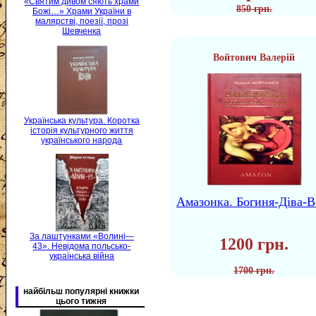
«Святим дивом сяють храми
850 грн.
Божі…» Храми України в
малярстві, поезії, прозі
Шевченка
Войтович Валерій
Українська культура. Коротка
історія культурного життя
українського народа
Амазонка. Богиня-Діва-В
За лаштунками «Волині—
1200 грн.
43». Невідома польсько-
українська війна
1700 грн.
найбільш популярні книжки
цього тижня