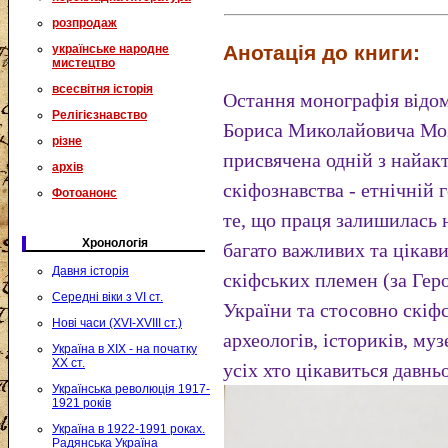
розпродаж
Анотація до книги:
українське народне
мистецтво
всесвітня історія
Остання монографія відом
Релігієзнавство
Бориса Миколайовича Моз
різне
присвячена одній з найа
архів
скіфознавства - етнічній 
Фотоанонс
те, що праця залишилась 
Хронологія
багато важливих та цікав
Давня історія
скіфських племен (за Гер
Середні віки з VI ст.
України та стосовно скіфсь
Нові часи (XVI-XVIII ст.)
археологів, істориків, му
Україна в XIX - на початку
XX ст.
усіх хто цікавиться давнь
Українська революція 1917-
1921 років
Україна в 1922-1991 роках.
Радянська Україна