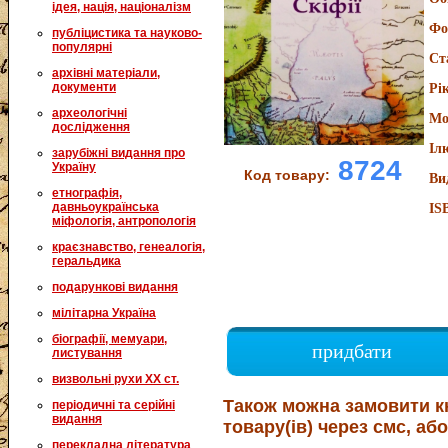
ідея, нація, націоналізм
Фо
публіцистика та науково-
популярні
Ст
архівні матеріали,
документи
Рі
археологічні
Мо
дослідження
Іл
зарубіжні видання про
8724
Україну
Код товару:
Ви
етнографія,
давньоукраїнська
IS
міфологія, антропологія
краєзнавство, генеалогія,
геральдика
подарункові видання
мілітарна Україна
біографії, мемуари,
придбати
листування
визвольні рухи XX ст.
Також можна замовити к
періодичні та серійні
видання
товару(ів) через смс, або
перекладна література