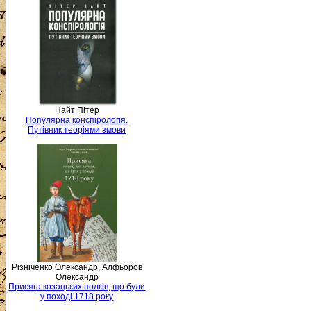
Найт Пітер
Популярна конспірологія.
Путівник теоріями змови
Різніченко Олександр, Алфьоров
Олександр
Присяга козацьких полків, що були
у поході 1718 року