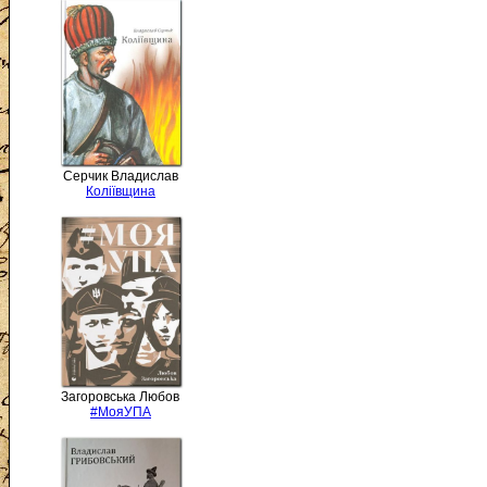
Серчик Владислав
Коліївщина
Загоровська Любов
#МояУПА