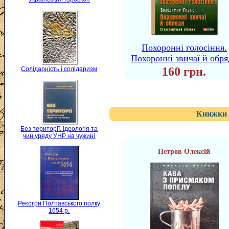
Похоронні голосіння.
Похоронні звичаї й обр
160 грн.
Солідарність і солідаризм
Книжки 
Без території. Ідеологія та
чин уряду УНР на чужині
Петров Олексій
Реєстри Полтавського полку
1654 р.