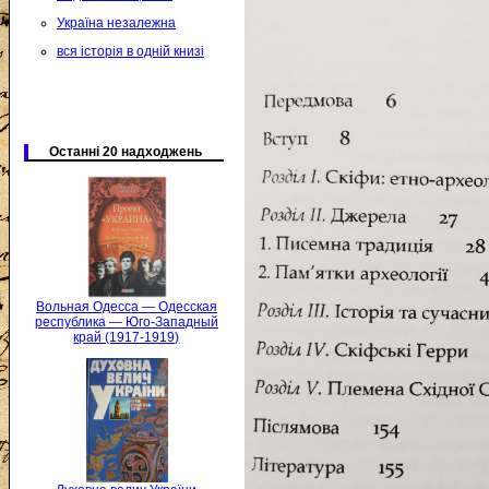
Україна незалежна
вся історія в одній книзі
Останні 20 надходжень
Вольная Одесса — Одесская
республика — Юго-Западный
край (1917-1919)