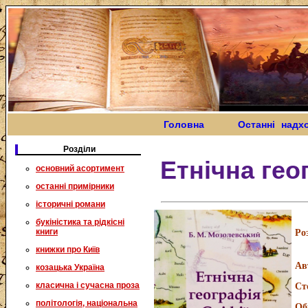
Головна
Останні надх
Розділи
Етнічна гео
основний асортимент
останні примірники
історичні романи
букіністика та рідкісні
книги
Ро
книжки про Київ
Ав
козацька Україна
класична і сучасна проза
Ст
політологія, національна
Об