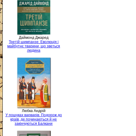
Даймонд Джаред
Третій шимпанзе. Еволюція і
майбутнє тварини, що зветься
людина
Любка Андрій
У пошуках варварів. Подорож до
країв, де починаються й не
закінчуються Балкани