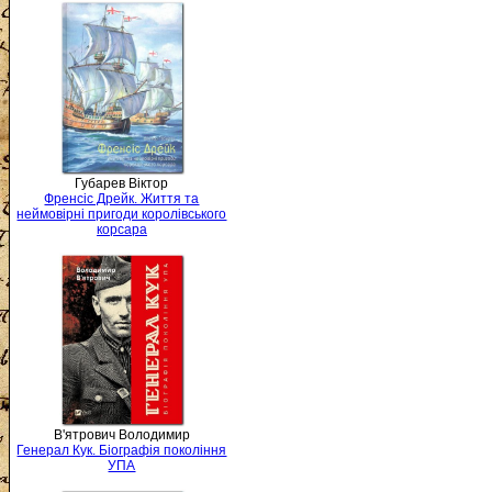
Губарев Віктор
Френсіс Дрейк. Життя та
неймовірні пригоди королівського
корсара
В'ятрович Володимир
Генерал Кук. Біографія покоління
УПА