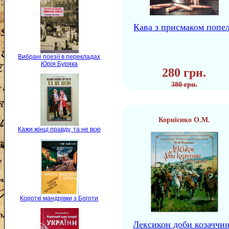
Кава з присмаком попе
Вибрані поезії в перекладах
Юрія Буряка
280 грн.
380 грн.
Корнієнко О.М.
Кажи жінці правду, та не всю
Короткі мандрівки з Боготи
Лексикон доби козаччи