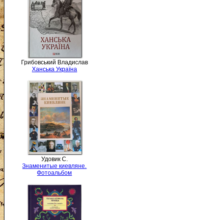
Грибовський Владислав
Ханська Україна
Удовик С.
Знаменитые киевляне.
Фотоальбом