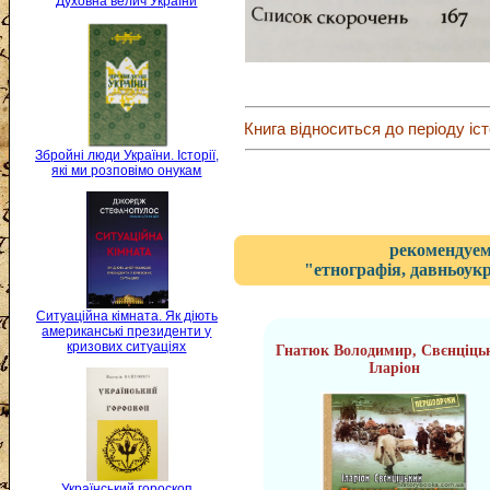
Духовна велич України
Книга відноситься до періоду іст
Збройні люди України. Історії,
які ми розповімо онукам
рекомендуем
"етнографія, давньоукр
Ситуаційна кімната. Як діють
американські президенти у
кризових ситуаціях
Гнатюк Володимир, Свєнціць
Іларіон
Український гороскоп