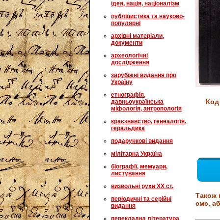
ідея, нація, націоналізм
публіцистика та науково-
популярні
архівні матеріали,
документи
археологічні
дослідження
зарубіжні видання про
Україну
етнографія,
Код
давньоукраїнська
міфологія, антропологія
краєзнавство, генеалогія,
геральдика
подарункові видання
мілітарна Україна
біографії, мемуари,
листування
визвольні рухи XX ст.
Також 
періодичні та серійні
смс, аб
видання
перекладна література