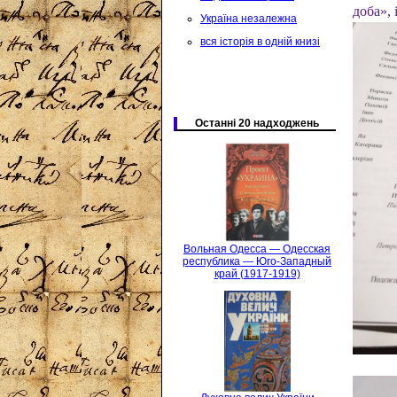
доба», 
Україна незалежна
вся історія в одній книзі
Останні 20 надходжень
Вольная Одесса — Одесская
республика — Юго-Западный
край (1917-1919)