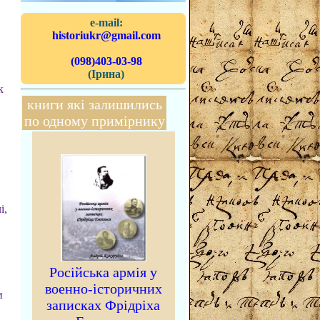
e-mail:
historiukr@gmail.com
(098)403-03-98
(Ірина)
к
книги які залишились
по одному примірнику
і,
Російська армія у
военно-історичних
и
записках Фрідріха