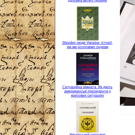
Духовна велич України
Збройні люди України. Історії,
які ми розповімо онукам
Ситуаційна кімната. Як діють
американські президенти у
кризових ситуаціях
Український гороскоп