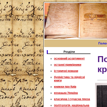
Голо
Розділи
По
основний асортимент
останні примірники
кр
історичні романи
букіністика та рідкісні
книги
книжки про Київ
козацька Україна
класична і сучасна проза
політологія, національна