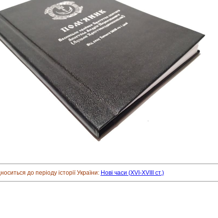
дноситься до періоду історії України:
Нові часи (XVI-XVIII ст.)