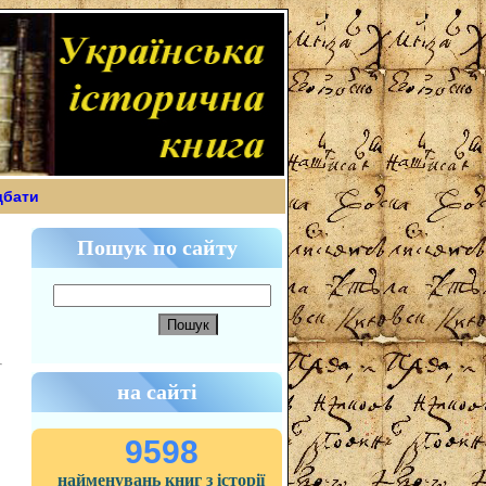
дбати
Пошук по сайту
на сайті
9598
найменувань книг з історії