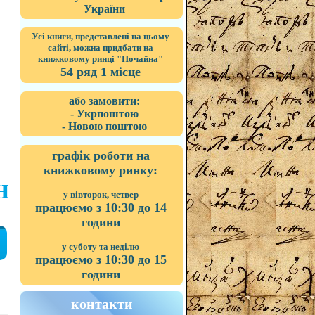
України
Усі книги, представлені на цьому
сайті, можна придбати на
книжковому ринці "Почайна"
54 ряд 1 місце
або замовити:
- Укрпоштою
- Новою поштою
графік роботи на
книжковому ринку:
н
у вівторок, четвер
працюємо з 10:30 до 14
години
у суботу та неділю
працюємо з 10:30 до 15
години
контакти