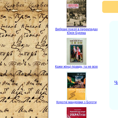
Вибрані поезії в перекладах
Юрія Буряка
Кажи жінці правду, та не всю
Ч
Короткі мандрівки з Боготи