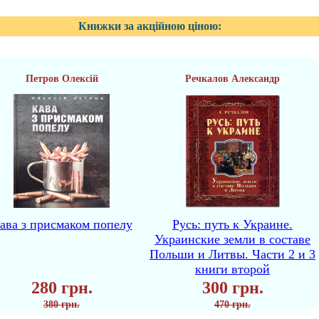
Книжки за акційною ціною:
Петров Олексій
Речкалов Александр
ава з присмаком попелу
Русь: путь к Украине.
Украинские земли в составе
Польши и Литвы. Части 2 и 3
книги второй
280 грн.
300 грн.
380 грн.
470 грн.