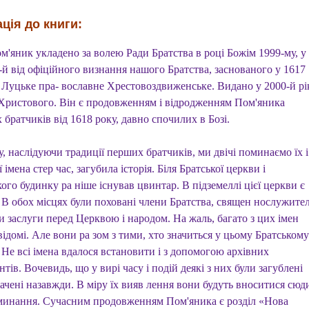
ція до книги:
м'яник укладено за волею Ради Братства в році Божім 1999-му, у
-й від офіційного визнання нашого Братства, заснованого у 1617
к Луцьке пра- вославне Хрестовоздвиженське. Видано у 2000-й рі
 Христового. Він є продовженням і відродженням Пом'яника
братчиків від 1618 року, давно спочилих в Бозі.
 наслідуючи традиції перших братчиків, ми двічі поминаємо їх і
ї імена стер час, загубила історія. Біля Братської церкви і
ого будинку ра ніше існував цвинтар. В підземеллі цієї церкви є
 В обох місцях були поховані члени Братства, священ нослужител
и заслуги перед Церквою і народом. На жаль, багато з цих імен
ідомі. Але вони ра зом з тими, хто значиться у цьому Братському
 Не всі імена вдалося встановити і з допомогою архівних
тів. Вочевидь, що у вирі часу і подій деякі з них були загублені
ачені назавжди. В міру їх вияв лення вони будуть вноситися сюд
минання. Сучасним продовженням Пом'яника є розділ «Нова