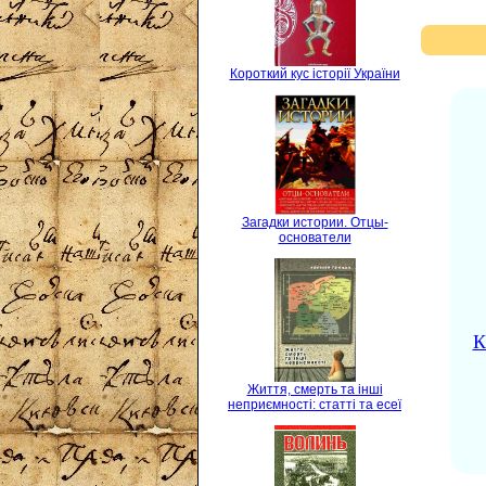
Короткий кус історії України
Загадки истории. Отцы-
основатели
К
Життя, смерть та інші
неприємності: статті та есеї