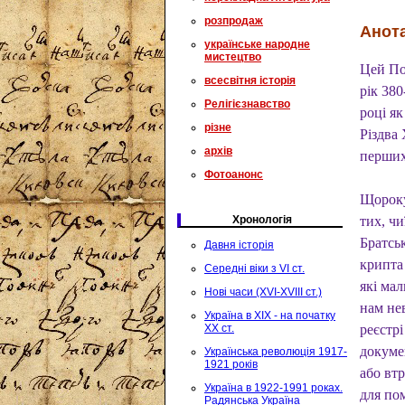
розпродаж
Анота
українське народне
мистецтво
Цей По
всесвітня історія
рік 380
Релігієзнавство
році я
різне
Різдва
архів
перших 
Фотоанонс
Щороку,
Хронологія
тих, чи
Братськ
Давня історія
крипта
Середні віки з VI ст.
які мал
Нові часи (XVI-XVIII ст.)
нам нев
Україна в XIX - на початку
XX ст.
реєстрі
докумен
Українська революція 1917-
1921 років
або втр
Україна в 1922-1991 роках.
для по
Радянська Україна