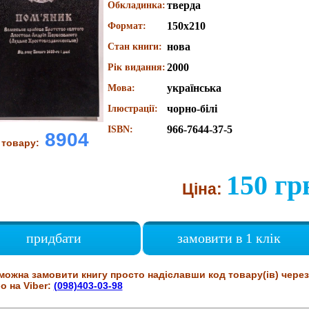
тверда
Обкладинка:
150х210
Формат:
нова
Стан книги:
2000
Рік видання:
українська
Мова:
чорно-білі
Ілюстрації:
966-7644-37-5
ISBN:
8904
 товару:
150 гр
Ціна:
придбати
замовити в 1 клік
можна замовити книгу просто надіславши код товару(ів) через
о на Viber:
(098)403-03-98