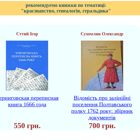
рекомендуемо книжки по тематиці:
"краєзнавство, генеалогія, геральдика"
Сттий Ігор
Сухомлин Олександр
ерниговская переписная
Відомість про залінійні
книга 1666 года
поселення Полтавського
полку 1762 року: збірник
документів
550 грн.
700 грн.