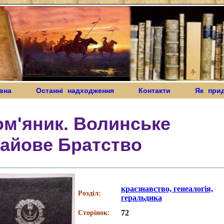
вна
Останні надходження
Контакти
Як при
м'яник. Волинське
айове Братство
краєзнавство, генеалогія,
Розділ:
геральдика
72
Сторінок: