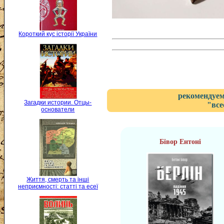
Короткий кус історії України
рекомендуем
Загадки истории. Отцы-
"все
основатели
Бівор Ентоні
Життя, смерть та інші
неприємності: статті та есеї