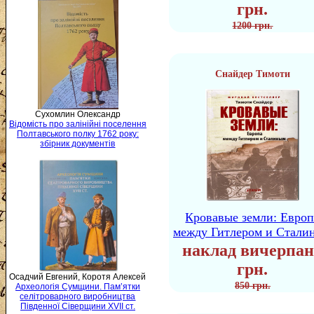
грн.
1200 грн.
Снайдер Тимоти
Сухомлин Олександр
Відомість про залінійні поселення
Полтавського полку 1762 року:
збірник документів
Кровавые земли: Европ
между Гитлером и Стали
наклад вичерпан
грн.
Осадчий Евгений, Коротя Алексей
850 грн.
Археологія Сумщини. Пам’ятки
селітроварного виробництва
Південної Сіверщини XVII ст.