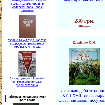
Кава з присмаком попе
«Святим дивом сяють храми
Божі…» Храми України в
малярстві, поезії, прозі
Шевченка
280 грн.
380 грн.
Українська культура. Коротка
Корнієнко О.М.
історія культурного життя
українського народа
За лаштунками «Волині—
43». Невідома польсько-
українська війна
Лексикон доби козаччи
XVII-XVIII ст.: застаріл
найбільш популярні книжки
слова, військові, побутов
цього тижня