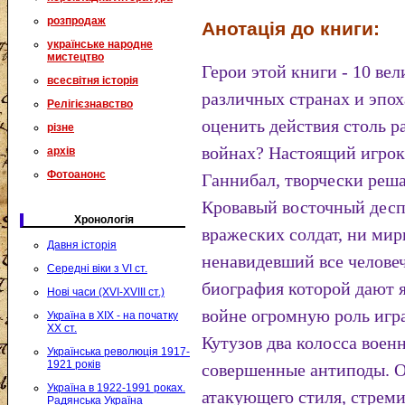
розпродаж
Анотація до книги:
українське народне
мистецтво
Герои этой книги - 10 ве
всесвітня історія
различных странах и эпох
Релігієзнавство
оценить действия столь р
різне
войнах? Настоящий игро
архів
Фотоанонс
Ганнибал, творчески реш
Кровавый восточный десп
Хронологія
вражеских солдат, ни ми
Давня історія
ненавидевший все человеч
Середні віки з VI ст.
биография которой дают я
Нові часи (XVI-XVIII ст.)
войне огромную роль игра
Україна в XIX - на початку
XX ст.
Кутузов два колосса воен
Українська революція 1917-
1921 років
совершенные антиподы. 
Україна в 1922-1991 роках.
атакующего стиля, стреми
Радянська Україна