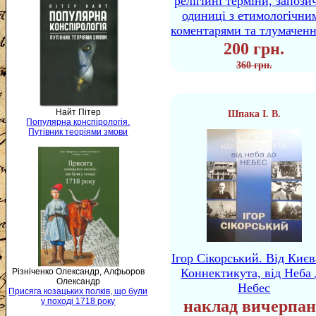
релігійні терміни, запози
одиниці з етимологічни
коментарями та тлумачен
200 грн.
360 грн.
Найт Пітер
Шпака І. В.
Популярна конспірологія.
Путівник теоріями змови
Ігор Сікорський. Від Києв
Коннектикута, від Неба 
Різніченко Олександр, Алфьоров
Олександр
Небес
Присяга козацьких полків, що були
у поході 1718 року
наклад вичерпан