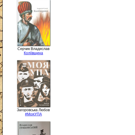
Серчик Владислав
Коліївщина
Загоровська Любов
#МояУПА