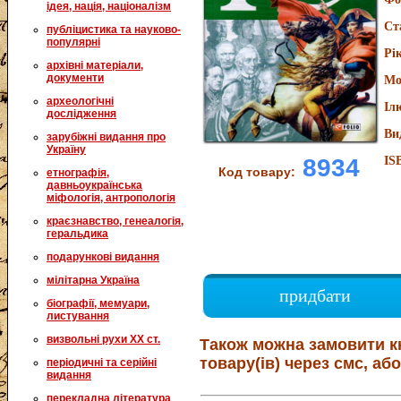
ідея, нація, націоналізм
Ст
публіцистика та науково-
популярні
Рі
архівні матеріали,
документи
Мо
археологічні
Іл
дослідження
Ви
зарубіжні видання про
Україну
8934
IS
Код товару:
етнографія,
давньоукраїнська
міфологія, антропологія
краєзнавство, генеалогія,
геральдика
подарункові видання
мілітарна Україна
придбати
біографії, мемуари,
листування
визвольні рухи XX ст.
Також можна замовити к
товару(ів) через смс, або
періодичні та серійні
видання
перекладна література