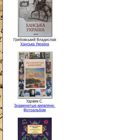
Грибовський Владислав
Ханська Україна
Удовик С.
Знаменитые киевляне.
Фотоальбом