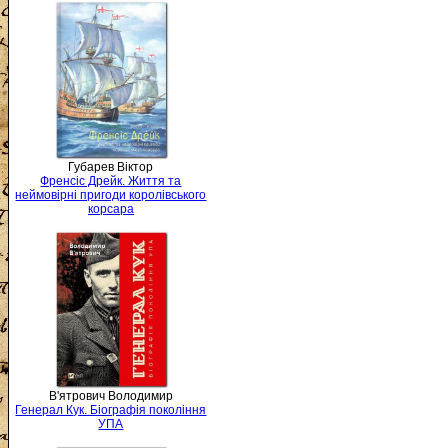
Губарев Віктор
Френсіс Дрейк. Життя та
неймовірні пригоди королівського
корсара
В'ятрович Володимир
Генерал Кук. Біографія покоління
УПА