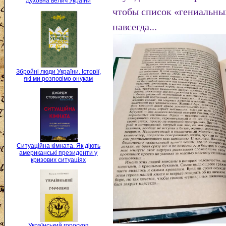
Духовна велич України
чтобы список «гениальны
навсегда...
Збройні люди України. Історії,
які ми розповімо онукам
Ситуаційна кімната. Як діють
американські президенти у
кризових ситуаціях
Український гороскоп