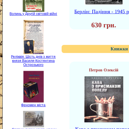
Берлін: Падіння - 1945 р
Волинь у Другій світовій війні
630 грн.
Книжки 
Реліквія. Шість днів з життя
князя Василя-Костянтина
Острозького
Петров Олексій
Феномен міста