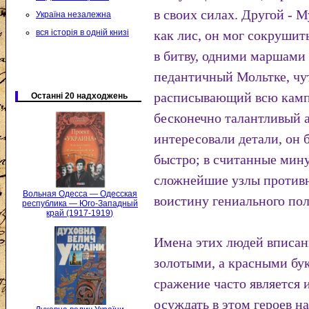
в своих силах. Другой -
Україна незалежна
вся історія в одній книзі
как лис, он мог сокрушит
в битву, одними маршами
педантичный Мольтке, чут
расписывающий всю камп
Останні 20 надходжень
бесконечно талантливый а
интересовали детали, он 
быстро; в считанные мину
сложнейшие узлы противн
Вольная Одесса — Одесская
воистину гениального пол
республика — Юго-Западный
край (1917-1919)
Имена этих людей вписаны
золотыми, а красными бу
сражение часто является 
осуждать в этом героев на