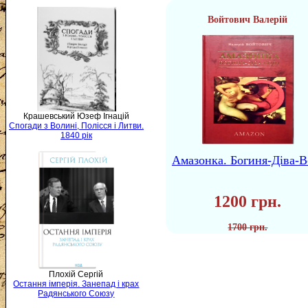
Войтович Валерій
Крашевський Юзеф Ігнацій
Спогади з Волині, Полісся і Литви.
1840 рік
Амазонка. Богиня-Діва-В
1200 грн.
1700 грн.
Плохій Сергій
Остання імперія. Занепад і крах
Радянського Союзу