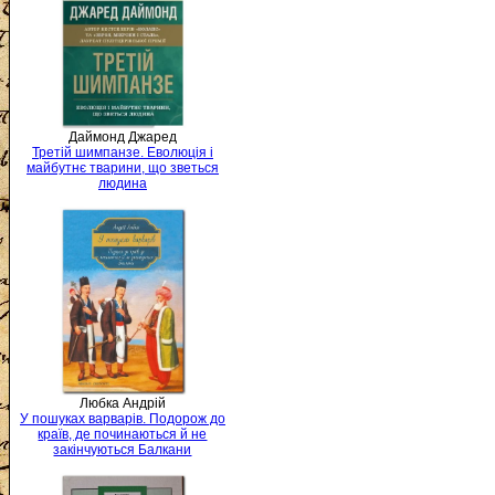
Даймонд Джаред
Третій шимпанзе. Еволюція і
майбутнє тварини, що зветься
людина
Любка Андрій
У пошуках варварів. Подорож до
країв, де починаються й не
закінчуються Балкани