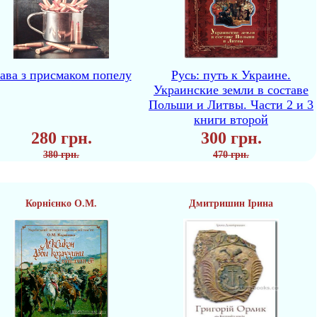
ава з присмаком попелу
Русь: путь к Украине.
Украинские земли в составе
Польши и Литвы. Части 2 и 3
книги второй
280 грн.
300 грн.
380 грн.
470 грн.
Корнієнко О.М.
Дмитришин Ірина