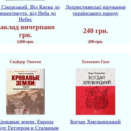
р Сікорський. Від Києва до
Дохристиянські вірування
ннектикута, від Неба до
українського народу
Небес
аклад вичерпано
240 грн.
грн.
1200 грн.
290 грн.
Снайдер Тимоти
Хоткевич Гнат
ровавые земли: Европа
Богдан Хмельницький
жду Гитлером и Сталиным