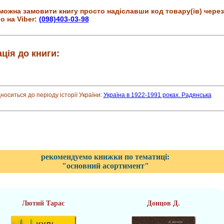
можна замовити книгу просто надіславши код товару(ів) через
о на Viber:
(098)403-03-98
ція до книги:
дноситься до періоду історії України:
Україна в 1922-1991 роках. Радянська
рекомендуемо книжки по тематиці:
"основний асортимент"
Лютий Тарас
Донцов Д.