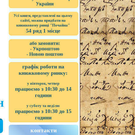
України
Усі книги, представлені на цьому
сайті, можна придбати на
книжковому ринці "Почайна"
54 ряд 1 місце
або замовити:
- Укрпоштою
- Новою поштою
графік роботи на
книжковому ринку:
у вівторок, четвер
працюємо з 10:30 до 14
години
н
у суботу та неділю
працюємо з 10:30 до 15
години
контакти