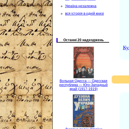
Україна незалежна
вся історія в одній книзі
Останні 20 надходжень
Ку
Вольная Одесса — Одесская
республика — Юго-Западный
край (1917-1919)