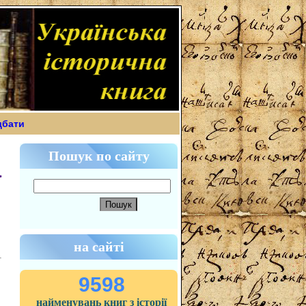
дбати
Пошук по сайту
а
на сайті
9598
найменувань книг з історії