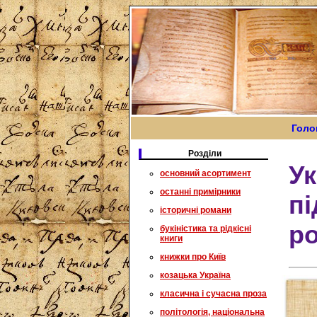
Голо
Розділи
Ук
основний асортимент
останні примірники
пі
історичні романи
ро
букіністика та рідкісні
книги
книжки про Київ
козацька Україна
класична і сучасна проза
політологія, національна