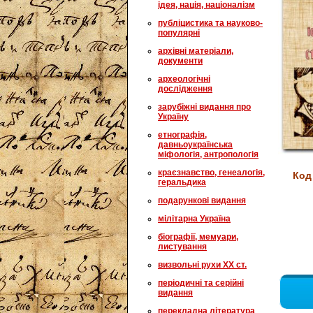
ідея, нація, націоналізм
публіцистика та науково-
популярні
архівні матеріали,
документи
археологічні
дослідження
зарубіжні видання про
Україну
етнографія,
давньоукраїнська
міфологія, антропологія
краєзнавство, генеалогія,
Код
геральдика
подарункові видання
мілітарна Україна
біографії, мемуари,
листування
визвольні рухи XX ст.
періодичні та серійні
видання
перекладна література