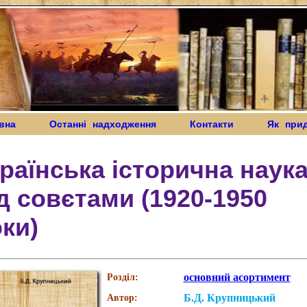
вна
Останні надходження
Контакти
Як при
раїнська історична наук
д совєтами (1920-1950
ки)
основний асортимент
Розділ:
Б.Д. Крупницький
Автор: