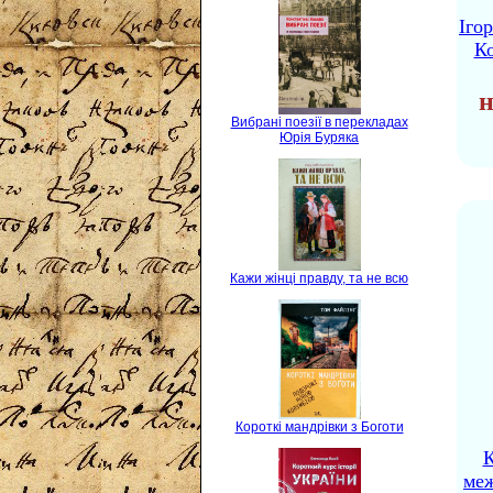
Іго
Ко
н
Вибрані поезії в перекладах
Юрія Буряка
Кажи жінці правду, та не всю
Короткі мандрівки з Боготи
К
ме