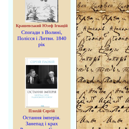
Крашевський Юзеф Ігнацій
Спогади з Волині,
Полісся і Литви. 1840
рік
Плохій Сергій
Остання імперія.
Занепад і крах