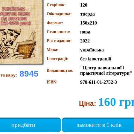
120
Сторінок:
тверда
Обкладинка:
150х210
Формат:
нова
Стан книги:
2022
Рік видання:
українська
Мова:
без ілюстрацій
Ілюстрації:
"Центр навчальної і
Видавництво:
8945
практичної літератури"
 товару:
978-611-01-2752-3
ISBN:
160 гр
Ціна:
придбати
замовити в 1 клік