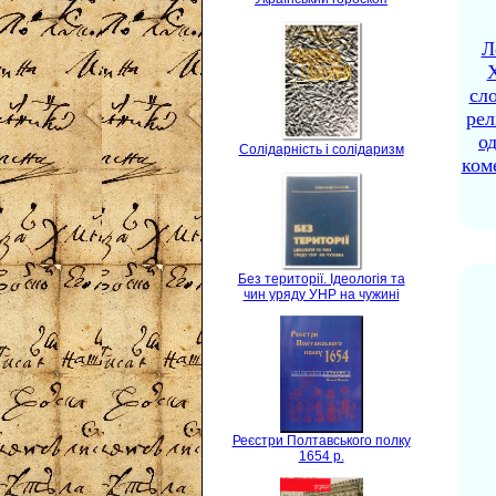
Л
X
сло
рел
о
Солідарність і солідаризм
ком
Без території. Ідеологія та
чин уряду УНР на чужині
Реєстри Полтавського полку
1654 р.