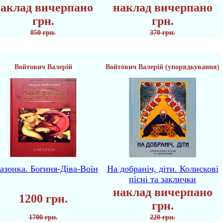
аклад вичерпано
наклад вичерпано
грн.
грн.
850 грн.
370 грн.
Войтович Валерій
Войтович Валерій (упорядкування)
азонка. Богиня-Діва-Воїн
На добраніч, діти. Колискові
пісні та заклички
наклад вичерпано
1200 грн.
грн.
1700 грн.
220 грн.