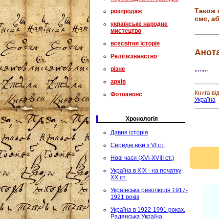
Також 
розпродаж
смс, аб
українське народне
мистецтво
всесвітня історія
Анота
Релігієзнавство
різне
""""
архів
Книга ві
Фотоанонс
Україна
Хронологія
Давня історія
Середні віки з VI ст.
Нові часи (XVI-XVIII ст.)
Україна в XIX - на початку
XX ст.
Українська революція 1917-
1921 років
Україна в 1922-1991 роках.
Радянська Україна