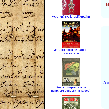
н
Короткий кус історії України
Загадки истории. Отцы-
основатели
Ам
Життя, смерть та інші
неприємності: статті та есеї