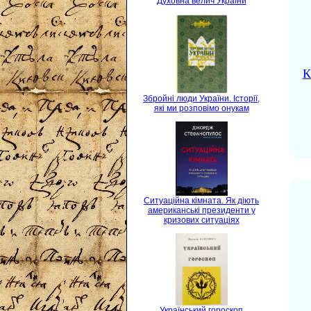
Духовна велич України
К
Збройні люди України. Історії,
які ми розповімо онукам
Ситуаційна кімната. Як діють
американські президенти у
кризових ситуаціях
Український гороскоп