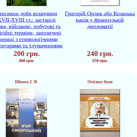
ексикон доби козаччини
Григорій Орлик або Козацька
VII-XVIII ст.: застарілі
нація у французькій
ва, військові, побутові та
дипломатії
ігійні терміни, запозичені
диниці з етимологічними
ентарями та тлумаченнями
200 грн.
240 грн.
360 грн.
370 грн.
Шпака І. В.
Огієнко Іван