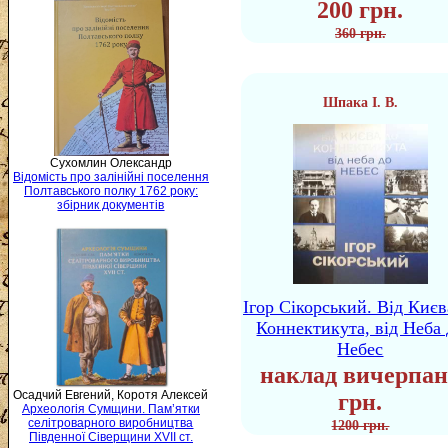
200 грн.
360 грн.
Шпака І. В.
Сухомлин Олександр
Відомість про залінійні поселення
Полтавського полку 1762 року:
збірник документів
Ігор Сікорський. Від Києв
Коннектикута, від Неба 
Небес
наклад вичерпан
Осадчий Евгений, Коротя Алексей
грн.
Археологія Сумщини. Пам’ятки
селітроварного виробництва
1200 грн.
Південної Сіверщини XVII ст.