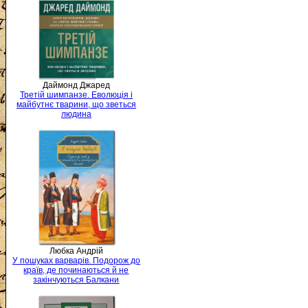
Даймонд Джаред
Третій шимпанзе. Еволюція і
майбутнє тварини, що зветься
людина
Любка Андрій
У пошуках варварів. Подорож до
країв, де починаються й не
закінчуються Балкани