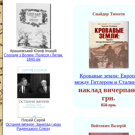
Снайдер Тимоти
Крашевський Юзеф Ігнацій
Спогади з Волині, Полісся і Литви.
1840 рік
Кровавые земли: Европ
между Гитлером и Стали
наклад вичерпан
грн.
850 грн.
Плохій Сергій
Остання імперія. Занепад і крах
Войтович Валерій
Радянського Союзу