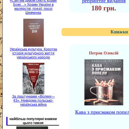
репринтне видання
«Святим дивом сяють храми
Божі…» Храми України в
180 грн.
малярстві, поезії, прозі
Шевченка
Книжки 
Українська культура. Коротка
Петров Олексій
історія культурного життя
українського народа
За лаштунками «Волині—
43». Невідома польсько-
українська війна
Кава з присмаком попе
найбільш популярні книжки
цього тижня