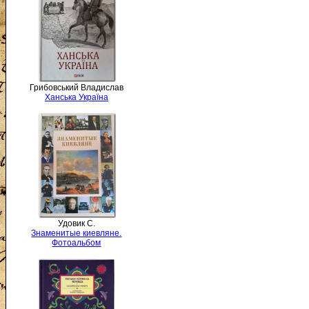
Грибовський Владислав
Ханська Україна
Удовик С.
Знаменитые киевляне.
Фотоальбом