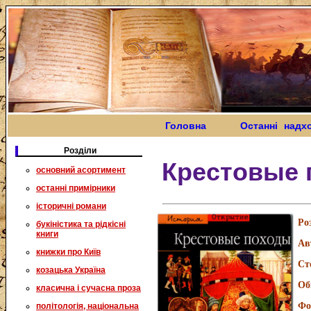
Головна
Останні надх
Розділи
Крестовые
основний асортимент
останні примірники
історичні романи
Ро
букіністика та рідкісні
книги
Ав
книжки про Київ
Ст
козацька Україна
Об
класична і сучасна проза
Фо
політологія, національна