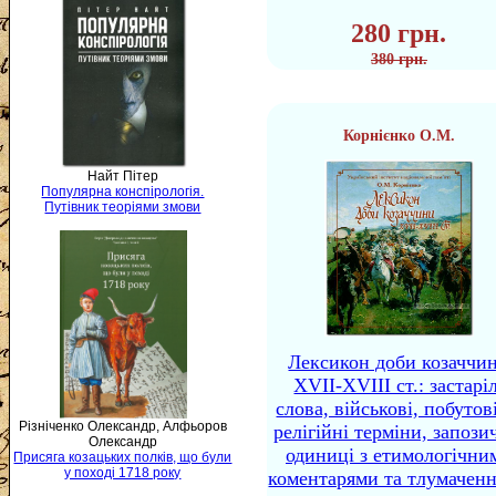
280 грн.
380 грн.
Корнієнко О.М.
Найт Пітер
Популярна конспірологія.
Путівник теоріями змови
Лексикон доби козаччи
XVII-XVIII ст.: застаріл
слова, військові, побутов
Різніченко Олександр, Алфьоров
релігійні терміни, запози
Олександр
одиниці з етимологічни
Присяга козацьких полків, що були
у поході 1718 року
коментарями та тлумачен