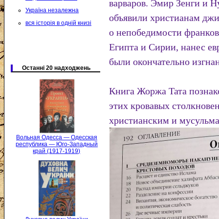
варваров. Эмир Зенги и Н
Україна незалежна
объявили христианам джи
вся історія в одній книзі
о непобедимости франков
Египта и Сирии, нанес е
были окончательно изгнан
Останні 20 надходжень
Книга Жоржа Тата познак
этих кровавых столкнове
христианским и мусульм
Вольная Одесса — Одесская
республика — Юго-Западный
край (1917-1919)