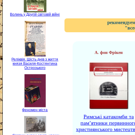
Волинь у Другій світовій війні
рекомендуем
"все
А. фон Фрікен
Реліквія. Шість днів з життя
князя Василя-Костянтина
Острозького
Феномен міста
Римські катакомби та
пам’ятники первинног
християнського мистецтв