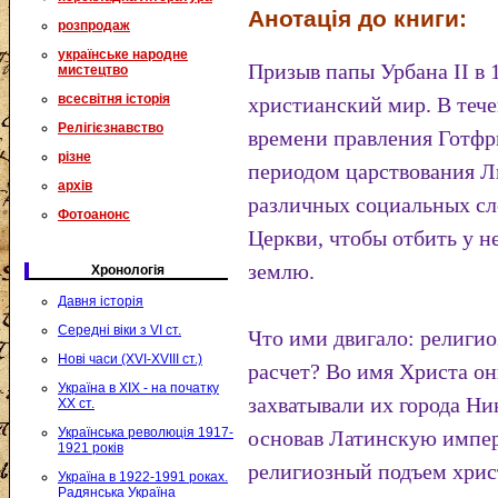
Анотація до книги:
розпродаж
українське народне
Призыв папы Урбана II в 1
мистецтво
всесвітня історія
христианский мир. В тече
Релігієзнавство
времени правления Готфр
різне
периодом царствования Л
архів
различных социальных сл
Фотоанонс
Церкви, чтобы отбить у 
землю.
Хронологія
Давня історія
Середні віки з VI ст.
Что ими двигало: религи
Нові часи (XVI-XVIII ст.)
расчет? Во имя Христа он
Україна в XIX - на початку
захватывали их города Н
XX ст.
Українська революція 1917-
основав Латинскую импер
1921 років
религиозный подъем хрис
Україна в 1922-1991 роках.
Радянська Україна