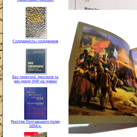
Солідарність і солідаризм
Без території. Ідеологія та
чин уряду УНР на чужині
Реєстри Полтавського полку
1654 р.