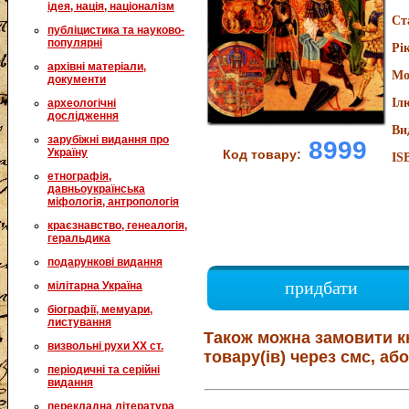
ідея, нація, націоналізм
Ст
публіцистика та науково-
популярні
Рі
архівні матеріали,
Мо
документи
Іл
археологічні
дослідження
Ви
зарубіжні видання про
8999
Україну
Код товару:
IS
етнографія,
давньоукраїнська
міфологія, антропологія
краєзнавство, генеалогія,
геральдика
подарункові видання
придбати
мілітарна Україна
біографії, мемуари,
листування
Також можна замовити к
визвольні рухи XX ст.
товару(ів) через смс, або
періодичні та серійні
видання
перекладна література