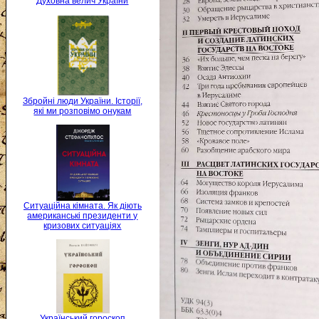
Духовна велич України
Збройні люди України. Історії,
які ми розповімо онукам
Ситуаційна кімната. Як діють
американські президенти у
кризових ситуаціях
Український гороскоп