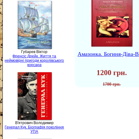
Губарев Віктор
Амазонка. Богиня-Діва-В
Френсіс Дрейк. Життя та
неймовірні пригоди королівського
корсара
1200 грн.
1700 грн.
В'ятрович Володимир
Генерал Кук. Біографія покоління
УПА