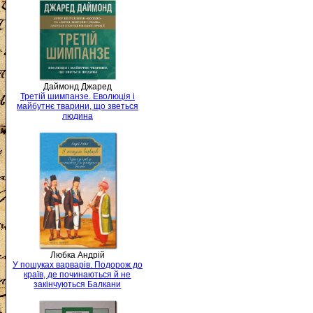
Даймонд Джаред
Третій шимпанзе. Еволюція і
майбутнє тварини, що зветься
людина
Любка Андрій
У пошуках варварів. Подорож до
країв, де починаються й не
закінчуються Балкани