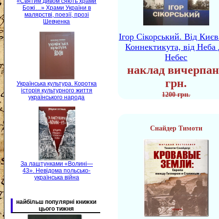
«Святим дивом сяють храми
Божі…» Храми України в
малярстві, поезії, прозі
Шевченка
Ігор Сікорський. Від Києв
Коннектикута, від Неба 
Небес
наклад вичерпан
грн.
Українська культура. Коротка
історія культурного життя
1200 грн.
українського народа
Снайдер Тимоти
За лаштунками «Волині—
43». Невідома польсько-
українська війна
найбільш популярні книжки
цього тижня