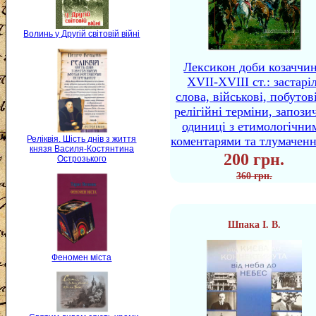
Волинь у Другій світовій війні
Лексикон доби козаччи
XVII-XVIII ст.: застаріл
слова, військові, побутов
релігійні терміни, запози
одиниці з етимологічни
коментарями та тлумачен
Реліквія. Шість днів з життя
князя Василя-Костянтина
200 грн.
Острозького
360 грн.
Шпака І. В.
Феномен міста