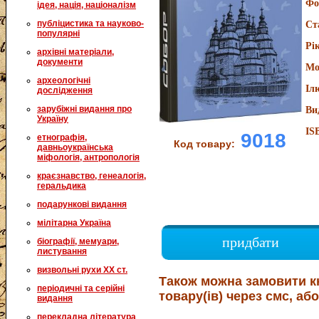
Фо
ідея, нація, націоналізм
публіцистика та науково-
Ст
популярні
Рі
архівні матеріали,
документи
Мо
археологічні
Іл
дослідження
зарубіжні видання про
Ви
Україну
IS
9018
етнографія,
Код товару:
давньоукраїнська
міфологія, антропологія
краєзнавство, генеалогія,
геральдика
подарункові видання
мілітарна Україна
придбати
біографії, мемуари,
листування
визвольні рухи XX ст.
Також можна замовити к
періодичні та серійні
товару(ів) через смс, або
видання
перекладна література