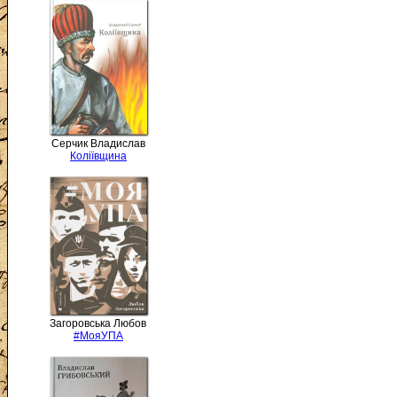
Серчик Владислав
Коліївщина
Загоровська Любов
#МояУПА