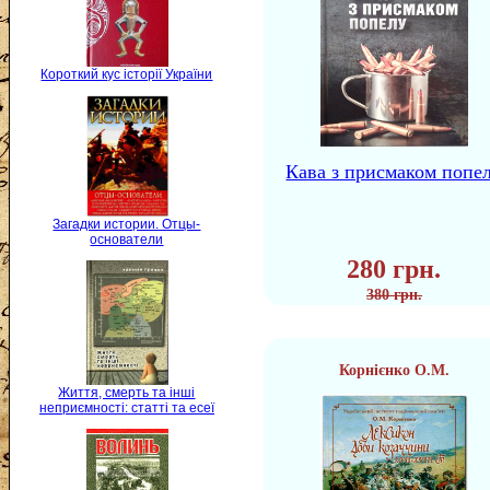
Короткий кус історії України
Кава з присмаком попе
Загадки истории. Отцы-
основатели
280 грн.
380 грн.
Корнієнко О.М.
Життя, смерть та інші
неприємності: статті та есеї