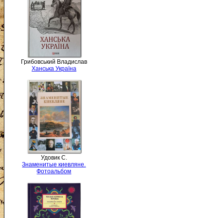
Грибовський Владислав
Ханська Україна
Удовик С.
Знаменитые киевляне.
Фотоальбом