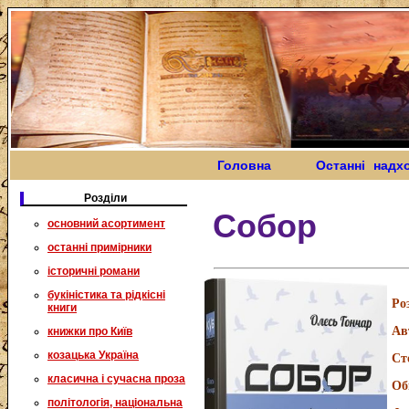
Головна
Останні надх
Розділи
Собор
основний асортимент
останні примірники
історичні романи
букіністика та рідкісні
Ро
книги
Ав
книжки про Київ
козацька Україна
Ст
класична і сучасна проза
Об
політологія, національна