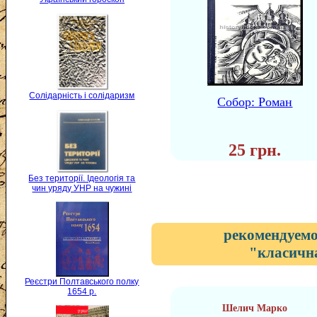
Солідарність і солідаризм
Собор: Роман
25 грн.
Без території. Ідеологія та
чин уряду УНР на чужині
рекомендуемо
"класична
Реєстри Полтавського полку
1654 р.
Шелич Марко