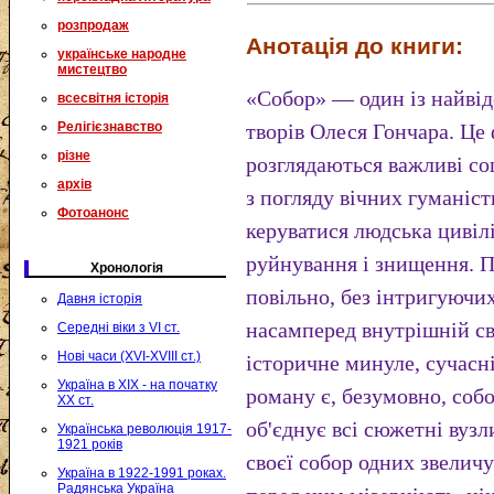
розпродаж
Анотація до книги:
українське народне
мистецтво
«Собор» — один із найві
всесвітня історія
Релігієзнавство
творів Олеся Гончара. Це
різне
розглядаються важливі со
архів
з погляду вічних гуманіс
Фотоанонс
керуватися людська цивіл
руйнування і знищення. По
Хронологія
повільно, без інтригуючих
Давня історія
насамперед внутрішній сві
Середні віки з VI ст.
Нові часи (XVI-XVIII ст.)
історичне минуле, сучасн
Україна в XIX - на початку
роману є, безумовно, собо
XX ст.
об'єднує всі сю­жетні вуз
Українська революція 1917-
1921 років
своєї собор одних звеличує
Україна в 1922-1991 роках.
Радянська Україна