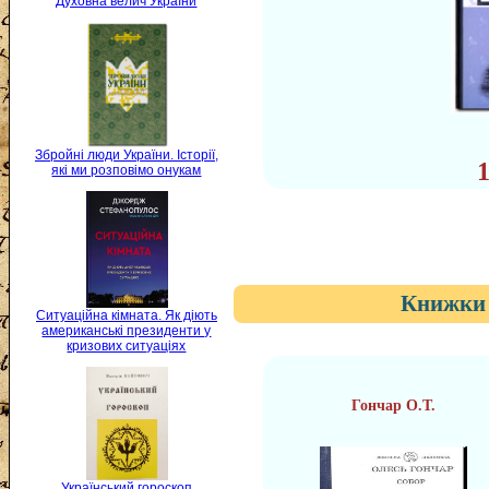
Духовна велич України
Збройні люди України. Історії,
які ми розповімо онукам
Книжки 
Ситуаційна кімната. Як діють
американські президенти у
кризових ситуаціях
Гончар О.Т.
Український гороскоп