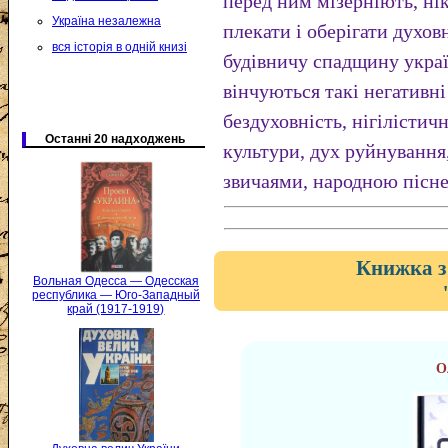
перед ним мізерніють, ні
Україна незалежна
плекати і оберігати духовн
вся історія в одній книзі
будівничу спадщину украї
вінчуються такі негативн
бездуховність, нігілістич
Останні 20 надходжень
культури, дух руйнування
звичаями, народною пісне
Книжка з
Вольная Одесса — Одесская
республика — Юго-Западный
край (1917-1919)
О