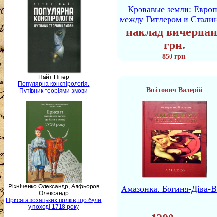
Кровавые земли: Европ
между Гитлером и Стали
наклад вичерпан
грн.
850 грн.
Найт Пітер
Популярна конспірологія.
Войтович Валерій
Путівник теоріями змови
Різніченко Олександр, Алфьоров
Амазонка. Богиня-Діва-В
Олександр
Присяга козацьких полків, що були
у поході 1718 року