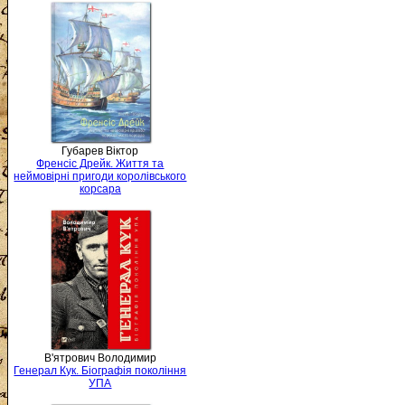
Губарев Віктор
Френсіс Дрейк. Життя та
неймовірні пригоди королівського
корсара
В'ятрович Володимир
Генерал Кук. Біографія покоління
УПА