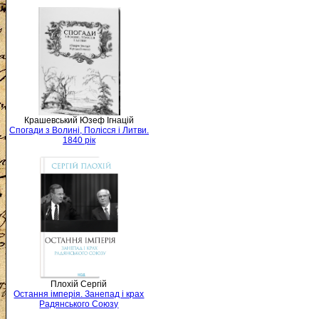
Крашевський Юзеф Ігнацій
Спогади з Волині, Полісся і Литви.
1840 рік
Плохій Сергій
Остання імперія. Занепад і крах
Радянського Союзу