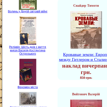
Снайдер Тимоти
Волинь у Другій світовій війні
Реліквія. Шість днів з життя
князя Василя-Костянтина
Кровавые земли: Европ
Острозького
между Гитлером и Стали
наклад вичерпан
грн.
850 грн.
Феномен міста
Войтович Валерій