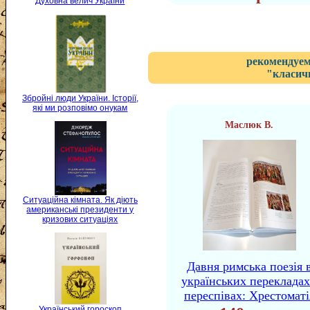
Духовна велич України
рекомендуем
"класичн
Збройні люди України. Історії,
які ми розповімо онукам
Маслюк В.
Ситуаційна кімната. Як діють
американські президенти у
кризових ситуаціях
Давня римська поезія 
українських перекладах
переспівах: Хрестоматі
Український гороскоп