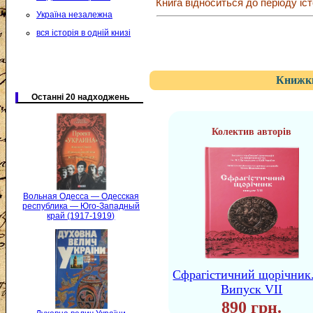
Книга відноситься до періоду іст
Україна незалежна
вся історія в одній книзі
Книжки
Останні 20 надходжень
Колектив авторів
Вольная Одесса — Одесская
республика — Юго-Западный
край (1917-1919)
Сфрагістичний щорічник
Випуск VII
890 грн.