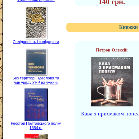
140 грн.
Книжки 
Солідарність і солідаризм
Петров Олексій
Без території. Ідеологія та
чин уряду УНР на чужині
Кава з присмаком попе
Реєстри Полтавського полку
1654 р.