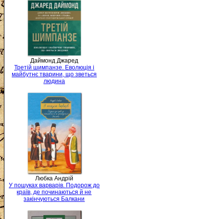
Даймонд Джаред
Третій шимпанзе. Еволюція і
майбутнє тварини, що зветься
людина
Любка Андрій
У пошуках варварів. Подорож до
країв, де починаються й не
закінчуються Балкани