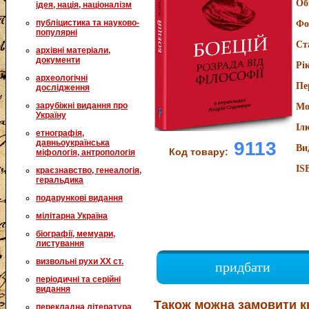
Об
ідея, нація, націоналізм
публіцистика та науково-
Фо
популярні
Ст
архівні матеріали,
документи
Рі
археологічні
Пе
дослідження
зарубіжні видання про
Мо
Україну
Іл
етнографія,
9113
давньоукраїнська
Ви
Код товару:
міфологія, антропологія
IS
краєзнавство, генеалогія,
геральдика
подарункові видання
мілітарна Україна
біографії, мемуари,
листування
визвольні рухи XX ст.
придбати
періодичні та серійні
видання
Також можна замовити к
перекладна література