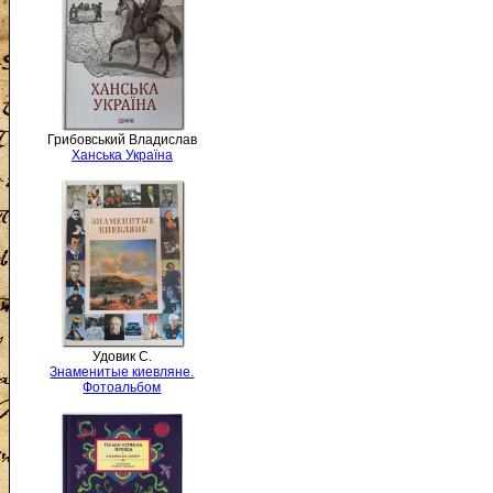
Грибовський Владислав
Ханська Україна
Удовик С.
Знаменитые киевляне.
Фотоальбом