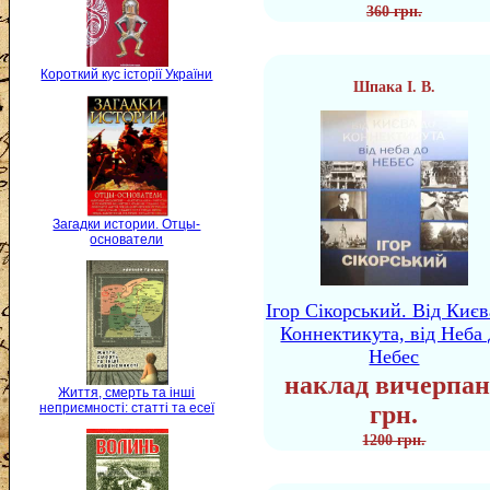
360 грн.
Короткий кус історії України
Шпака І. В.
Загадки истории. Отцы-
основатели
Ігор Сікорський. Від Києв
Коннектикута, від Неба 
Небес
наклад вичерпан
Життя, смерть та інші
грн.
неприємності: статті та есеї
1200 грн.