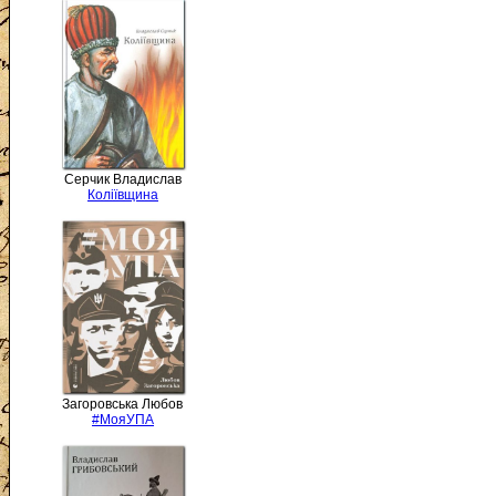
Серчик Владислав
Коліївщина
Загоровська Любов
#МояУПА