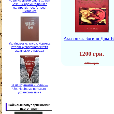
«Святим дивом сяють храми
Божі…» Храми України в
малярстві, поезії, прозі
Шевченка
Амазонка. Богиня-Діва-В
Українська культура. Коротка
історія культурного життя
українського народа
1200 грн.
1700 грн.
За лаштунками «Волині—
43». Невідома польсько-
українська війна
найбільш популярні книжки
цього тижня