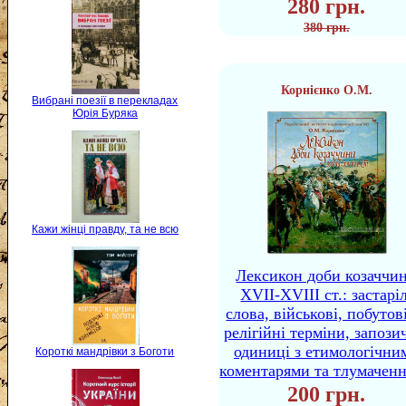
280 грн.
380 грн.
Корнієнко О.М.
Вибрані поезії в перекладах
Юрія Буряка
Кажи жінці правду, та не всю
Лексикон доби козаччи
XVII-XVIII ст.: застаріл
слова, військові, побутов
релігійні терміни, запози
одиниці з етимологічни
Короткі мандрівки з Боготи
коментарями та тлумачен
200 грн.