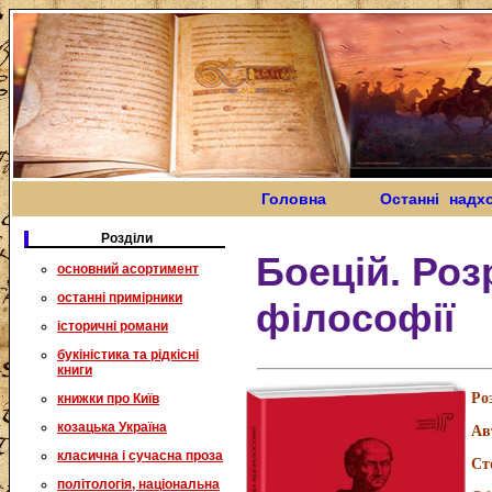
Головна
Останні надх
Розділи
Боецій. Роз
основний асортимент
останні примірники
філософії
історичні романи
букіністика та рідкісні
книги
Ро
книжки про Київ
козацька Україна
Ав
класична і сучасна проза
Ст
політологія, національна