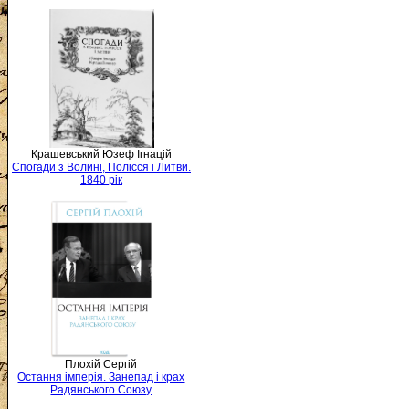
Крашевський Юзеф Ігнацій
Спогади з Волині, Полісся і Литви.
1840 рік
Плохій Сергій
Остання імперія. Занепад і крах
Радянського Союзу