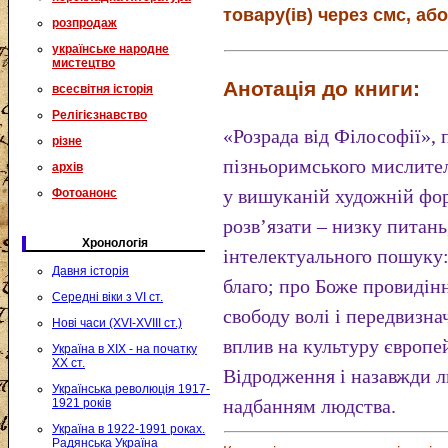
товару(ів) через смс, або
розпродаж
українське народне
мистецтво
Анотація до книги:
всесвітня історія
Релігієзнавство
«Розрада від Філософії»,
різне
пізньоримського мислител
архів
у вишуканій художній фор
Фотоанонс
розв’язати – низку питань
Хронологія
інтелектуального пошуку:
Давня історія
благо; про Боже провидіння
Середні віки з VI ст.
свободу волі і передвизна
Нові часи (XVI-XVIII ст.)
вплив на культуру європе
Україна в XIX - на початку
XX ст.
Відродження і назавжди 
Українська революція 1917-
надбанням людства.
1921 років
Україна в 1922-1991 роках.
Радянська Україна