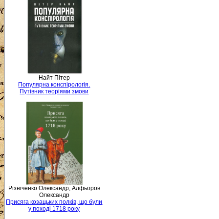
Найт Пітер
Популярна конспірологія.
Путівник теоріями змови
Різніченко Олександр, Алфьоров
Олександр
Присяга козацьких полків, що були
у поході 1718 року