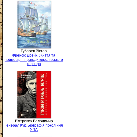
Губарев Віктор
Френсіс Дрейк. Життя та
неймовірні пригоди королівського
корсара
В'ятрович Володимир
Генерал Кук. Біографія покоління
УПА