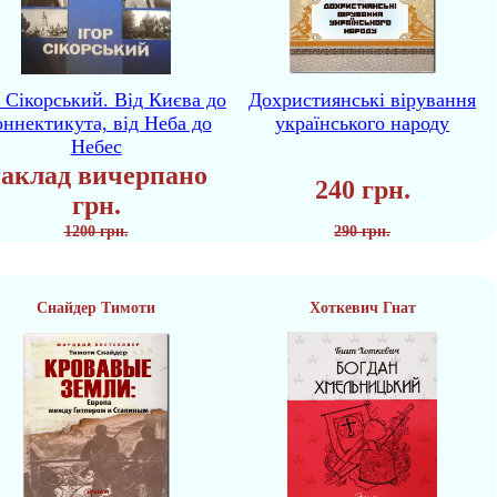
р Сікорський. Від Києва до
Дохристиянські вірування
ннектикута, від Неба до
українського народу
Небес
аклад вичерпано
240 грн.
грн.
1200 грн.
290 грн.
Снайдер Тимоти
Хоткевич Гнат