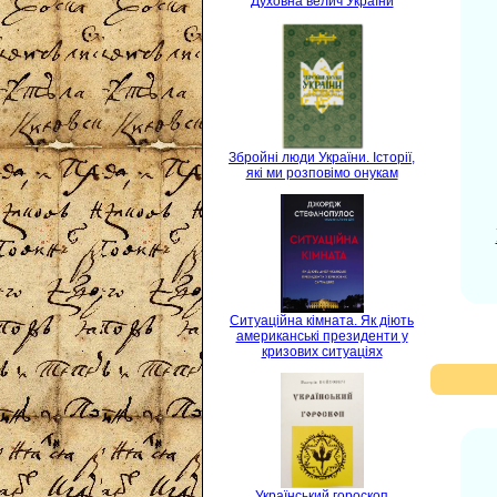
Духовна велич України
Збройні люди України. Історії,
які ми розповімо онукам
Ситуаційна кімната. Як діють
американські президенти у
кризових ситуаціях
Український гороскоп