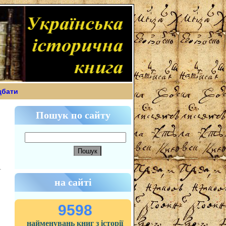
дбати
Пошук по сайту
на сайті
9598
найменувань книг з історії