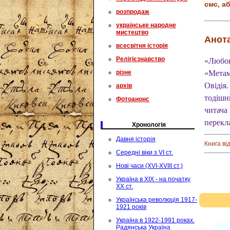
смс, аб
розпродаж
українське народне
мистецтво
Анота
всесвітня історія
Релігієзнавство
«Любов
різне
«Метам
Овідія
архів
тодішн
Фотоанонс
читача
перекл
Хронологія
Давня історія
Книга ві
Середні віки з VI ст.
Нові часи (XVI-XVIII ст.)
Україна в XIX - на початку
XX ст.
Українська революція 1917-
1921 років
Україна в 1922-1991 роках.
Радянська Україна