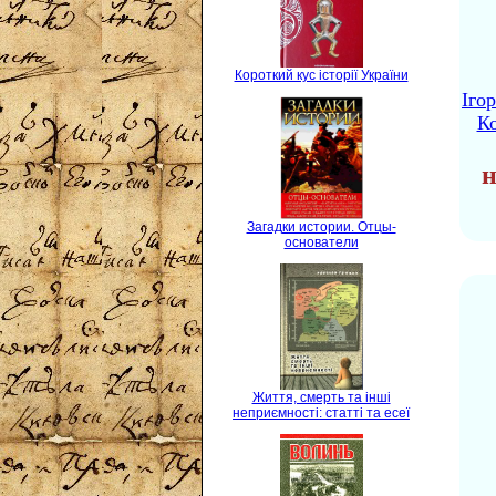
Короткий кус історії України
Іго
Ко
н
Загадки истории. Отцы-
основатели
Життя, смерть та інші
неприємності: статті та есеї