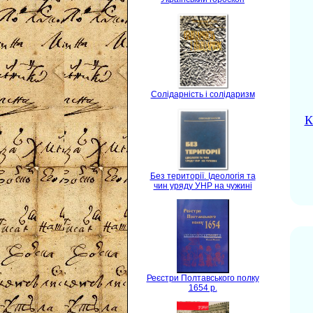
Солідарність і солідаризм
К
Без території. Ідеологія та
чин уряду УНР на чужині
Реєстри Полтавського полку
1654 р.