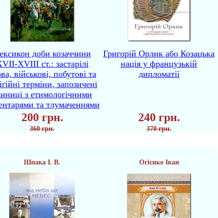
ексикон доби козаччини
Григорій Орлик або Козацька
VII-XVIII ст.: застарілі
нація у французькій
ва, військові, побутові та
дипломатії
ігійні терміни, запозичені
диниці з етимологічними
ентарями та тлумаченнями
200 грн.
240 грн.
360 грн.
370 грн.
Шпака І. В.
Огієнко Іван