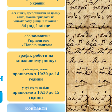
України
Усі книги, представлені на цьому
сайті, можна придбати на
книжковому ринці "Почайна"
54 ряд 1 місце
або замовити:
- Укрпоштою
- Новою поштою
графік роботи на
книжковому ринку:
у вівторок, четвер
працюємо з 10:30 до 14
н
години
у суботу та неділю
працюємо з 10:30 до 15
години
контакти