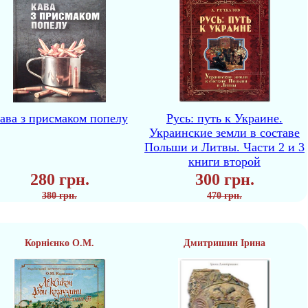
ава з присмаком попелу
Русь: путь к Украине.
Украинские земли в составе
Польши и Литвы. Части 2 и 3
книги второй
280 грн.
300 грн.
380 грн.
470 грн.
Корнієнко О.М.
Дмитришин Ірина