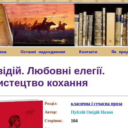
вна
Останні надходження
Контакти
Як при
ідій. Любовні елегії.
истецтво кохання
класична і сучасна проза
Розділ:
Публій Овідій Назон
Автор:
104
Сторінок: