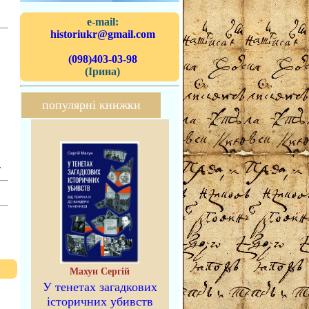
e-mail:
historiukr@gmail.com
(098)403-03-98
(Ірина)
популярні книжки
.
Махун Сергій
У тенетах загадкових
історичних убивств