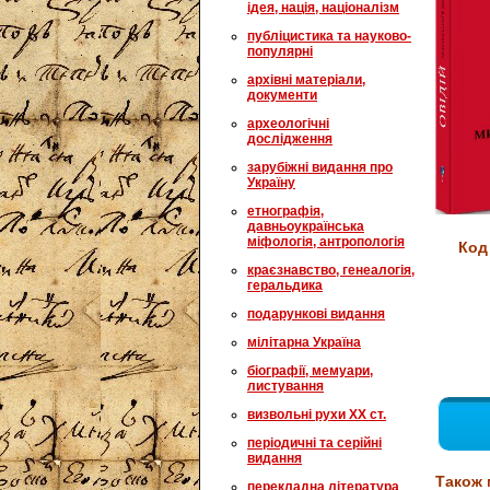
ідея, нація, націоналізм
публіцистика та науково-
популярні
архівні матеріали,
документи
археологічні
дослідження
зарубіжні видання про
Україну
етнографія,
давньоукраїнська
міфологія, антропологія
Код
краєзнавство, генеалогія,
геральдика
подарункові видання
мілітарна Україна
біографії, мемуари,
листування
визвольні рухи XX ст.
періодичні та серійні
видання
Також 
перекладна література