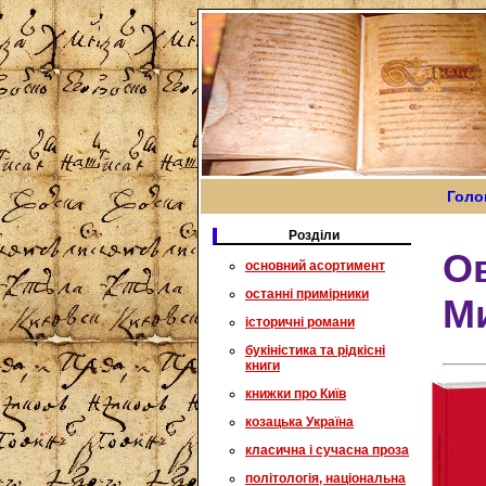
Голо
Розділи
Ов
основний асортимент
останні примірники
М
історичні романи
букіністика та рідкісні
книги
книжки про Київ
козацька Україна
класична і сучасна проза
політологія, національна