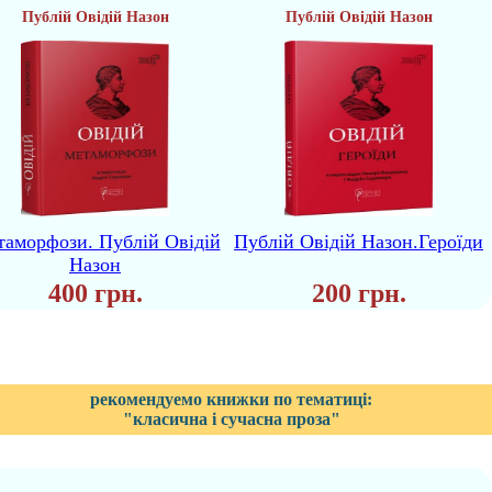
Публій Овідій Назон
Публій Овідій Назон
аморфози. Публій Овідій
Публій Овідій Назон.Героїди
Назон
400 грн.
200 грн.
рекомендуемо книжки по тематиці:
"класична і сучасна проза"