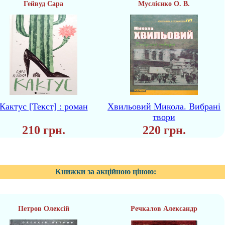
Гейвуд Сара
Муслієнко О. В.
Кактус [Текст] : роман
Хвильовий Микола. Вибрані
твори
210 грн.
220 грн.
Книжки за акційною ціною:
Петров Олексій
Речкалов Александр