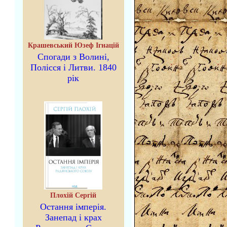
Крашевський Юзеф Ігнацій
Спогади з Волині,
Полісся і Литви. 1840
рік
Плохій Сергій
Остання імперія.
Занепад і крах