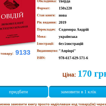
тверда
Обкладинка:
150х220
Формат:
нова
Стан книги:
2019
Рік видання:
Содомора Андрій
Перекладач:
українська
Мова:
без ілюстрацій
Ілюстрації:
"Апріорі"
9133
Видавництво:
 товару:
978-617-629-571-6
ISBN:
170 гр
Ціна:
придбати
замовити в 1 клік
можна замовити книгу просто надіславши код товару(ів) через