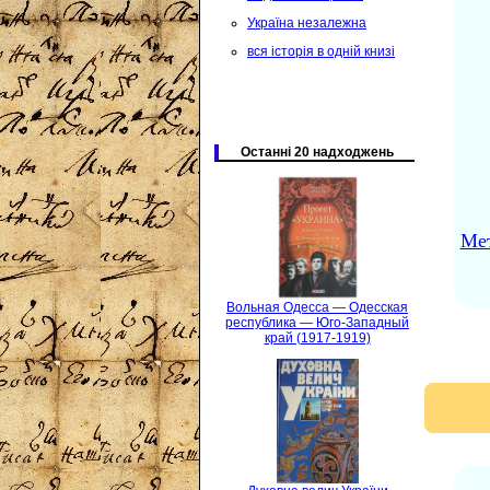
Україна незалежна
вся історія в одній книзі
Останні 20 надходжень
Мет
Вольная Одесса — Одесская
республика — Юго-Западный
край (1917-1919)