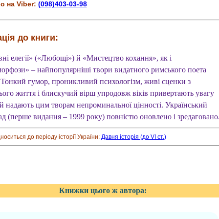
о на Viber:
(098)403-03-98
ція до книги:
ні елегії» («Любощі») й «Мистецтво кохання», як і
орфози» – найпопулярніші твори видатного римського поета
. Тонкий гумор, проникливий психологізм, живі сценки з
ього життя і блискучий вірш упродовж віків привертають увагу
 й надають цим творам непроминальної цінності. Український
ад (перше видання – 1999 року) повністю оновлено і зредаговано
дноситься до періоду історії України:
Давня історія (до VI ст.)
Книжки цього ж автора: