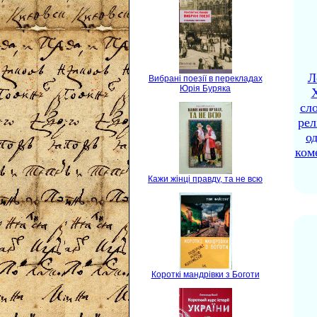
Л
Вибрані поезії в перекладах
Юрія Буряка
X
сло
рел
о
ком
Кажи жінці правду, та не всю
Короткі мандрівки з Боготи