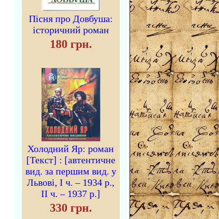
Пісня про Довбуша:
історичний роман
180 грн.
Холодний Яр: роман
[Текст] : [автентичне
вид. за першим вид. у
Львові, І ч. – 1934 р.,
II ч. – 1937 р.]
330 грн.