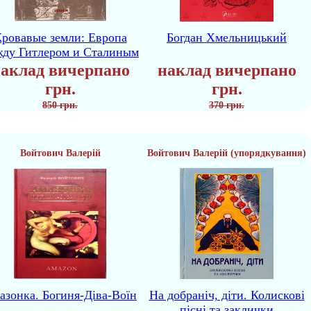
ровавые земли: Европа
Богдан Хмельницький
жду Гитлером и Сталиным
аклад вичерпано
наклад вичерпано
грн.
грн.
850 грн.
370 грн.
Войтович Валерій
Войтович Валерій (упорядкування)
азонка. Богиня-Діва-Воїн
На добраніч, діти. Колискові
пісні та заклички