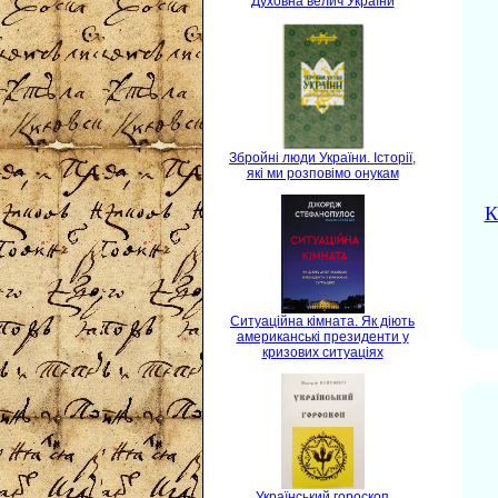
Духовна велич України
Збройні люди України. Історії,
які ми розповімо онукам
К
Ситуаційна кімната. Як діють
американські президенти у
кризових ситуаціях
Український гороскоп