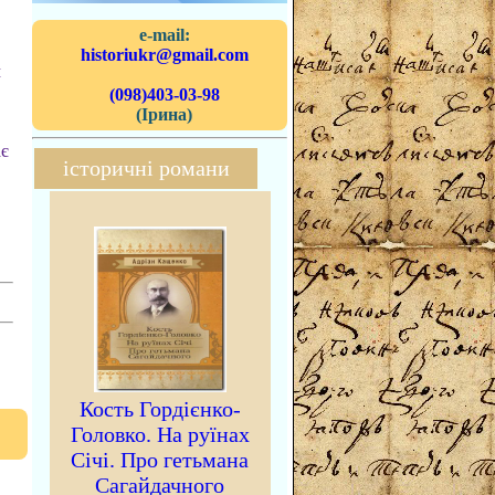
e-mail:
historiukr@gmail.com
м
(098)403-03-98
(Ірина)
ає
історичні романи
Кость Гордієнко-
Головко. На руїнах
Січі. Про гетьмана
Сагайдачного