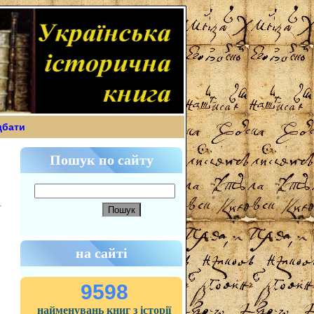
дбати
Пошук по сайту
на сайті
9598
найменувань книг з історії