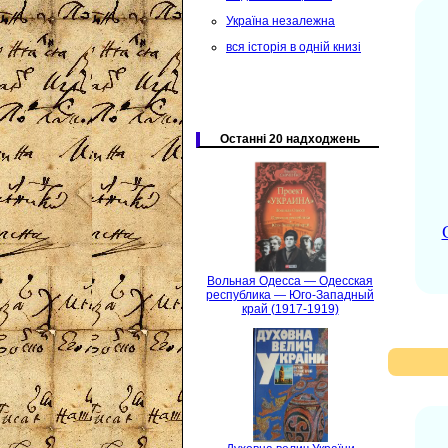
Україна незалежна
вся історія в одній книзі
Останні 20 надходжень
Вольная Одесса — Одесская
республика — Юго-Западный
край (1917-1919)