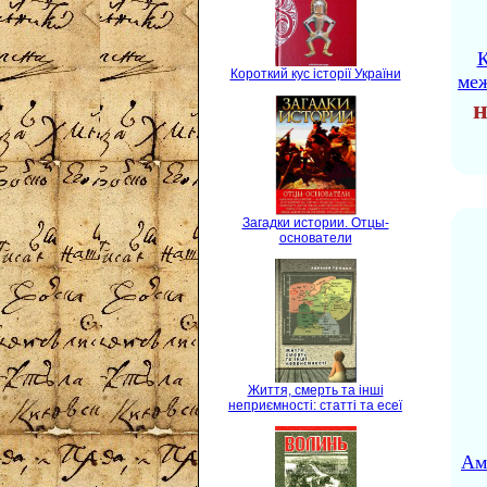
К
Короткий кус історії України
ме
н
Загадки истории. Отцы-
основатели
Життя, смерть та інші
неприємності: статті та есеї
Ам