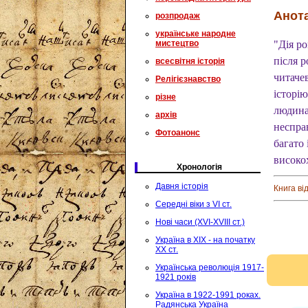
Анота
розпродаж
українське народне
мистецтво
"Дія р
після р
всесвітня історія
читаче
Релігієзнавство
історію
різне
людина 
архів
несправ
Фотоанонс
багато
високо
Хронологія
Давня історія
Книга ві
Середні віки з VI ст.
Нові часи (XVI-XVIII ст.)
Україна в XIX - на початку
XX ст.
Українська революція 1917-
1921 років
Україна в 1922-1991 роках.
Радянська Україна