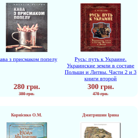
ава з присмаком попелу
Русь: путь к Украине.
Украинские земли в составе
Польши и Литвы. Части 2 и 3
книги второй
280 грн.
300 грн.
380 грн.
470 грн.
Корнієнко О.М.
Дмитришин Ірина