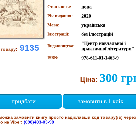
нова
Стан книги:
2020
Рік видання:
українська
Мова:
без ілюстрацій
Ілюстрації:
"Центр навчальної і
9135
Видавництво:
практичної літератури"
 товару:
978-611-01-1463-9
ISBN:
300 гр
Ціна:
придбати
замовити в 1 клік
можна замовити книгу просто надіславши код товару(ів) через
о на Viber:
(098)403-03-98