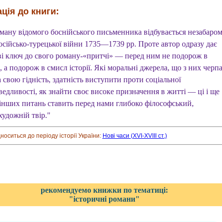
ція до книги:
оману відомого боснійського письменника відбувається незабаро
осійсько-турецької війни 1735—1739 рр. Проте автор одразу дає
ві ключ до свого роману-«притчі» — перед ним не подорож в
, а подорож в смисл історії. Які моральні джерела, що з них черп
свою гідність, здатність виступити проти соціальної
едливості, як знайти своє високе призначення в житті — ці і ще
 інших питань ставить перед нами глибоко філософський,
художній твір."
дноситься до періоду історії України:
Нові часи (XVI-XVIII ст.)
рекомендуемо книжки по тематиці:
"історичні романи"