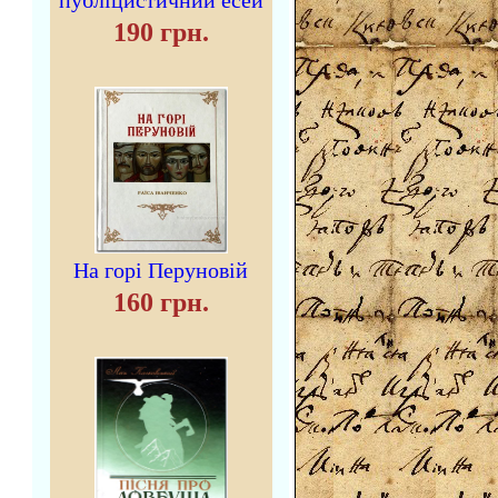
публіцистичний есей
190 грн.
На горі Перуновій
160 грн.