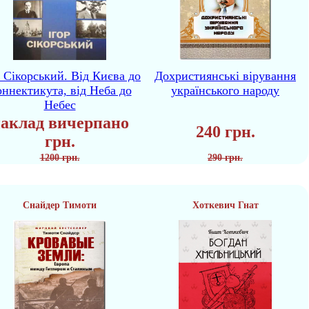
р Сікорський. Від Києва до
Дохристиянські вірування
ннектикута, від Неба до
українського народу
Небес
аклад вичерпано
240 грн.
грн.
1200 грн.
290 грн.
Снайдер Тимоти
Хоткевич Гнат