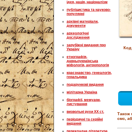
ідея, нація, націоналізм
публіцистика та науково-
популярні
архівні матеріали,
документи
археологічні
дослідження
зарубіжні видання про
Код
Україну
етнографія,
давньоукраїнська
міфологія, антропологія
краєзнавство, генеалогія,
геральдика
подарункові видання
мілітарна Україна
біографії, мемуари,
листування
визвольні рухи XX ст.
Також 
смс, аб
періодичні та серійні
видання
перекладна література