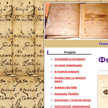
Голо
Розділи
Ф
основний асортимент
останні примірники
історичні романи
букіністика та рідкісні
книги
книжки про Київ
козацька Україна
класична і сучасна проза
політологія, національна