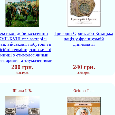
ексикон доби козаччини
Григорій Орлик або Козацька
VII-XVIII ст.: застарілі
нація у французькій
ва, військові, побутові та
дипломатії
ігійні терміни, запозичені
диниці з етимологічними
ентарями та тлумаченнями
200 грн.
240 грн.
360 грн.
370 грн.
Шпака І. В.
Огієнко Іван