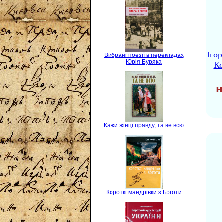
Іго
Вибрані поезії в перекладах
Юрія Буряка
Ко
н
Кажи жінці правду, та не всю
Короткі мандрівки з Боготи