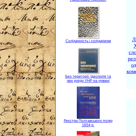
Л
Солідарність і солідаризм
X
сло
рел
о
ком
Без території. Ідеологія та
чин уряду УНР на чужині
Реєстри Полтавського полку
1654 р.