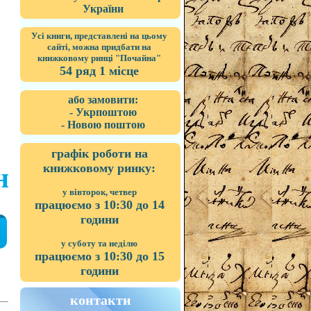
України
Усі книги, представлені на цьому
сайті, можна придбати на
книжковому ринці "Почайна"
54 ряд 1 місце
або замовити:
- Укрпоштою
- Новою поштою
графік роботи на
книжковому ринку:
н
у вівторок, четвер
працюємо з 10:30 до 14
години
у суботу та неділю
працюємо з 10:30 до 15
години
контакти