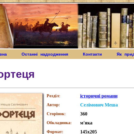
вна
Останні надходження
Контакти
Як при
ортеця
історичні романи
Розділ:
Селімович Меша
Автор:
360
Сторінок:
м'яка
Обкладинка:
145х205
Формат: