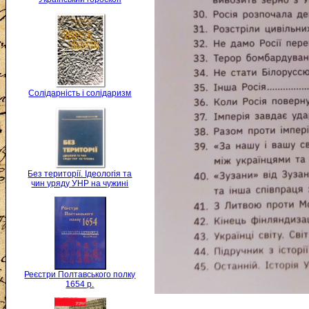
Солідарність і солідаризм
Без території. Ідеологія та
чин уряду УНР на чужині
Реєстри Полтавського полку
1654 р.