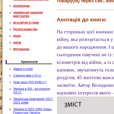
товару(ів) через смс, або
розпродаж
українське народне
мистецтво
Анотація до книги:
всесвітня історія
Релігієзнавство
На сторінках цієї книжки
різне
війну, яка розгортається у
архів
до вашого народження. І 
Фотоанонс
сьогодення озвучені не із
кілометрів від війни, а із 
Хронологія
напевне, звучатимуть гол
Давня історія
Середні віки з VI ст.
розділів, 45 життєво важл
Нові часи (XVI-XVIII ст.)
засвоїти. Автор Володимир
Україна в XIX - на початку
наукових інтересів якого 
XX ст.
Українська революція 1917-
1921 років
Україна в 1922-1991 роках.
Радянська Україна