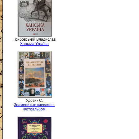
Грибовський Владислав
Ханська Україна
Удовик С.
Знаменитые киевляне.
Фотоальбом