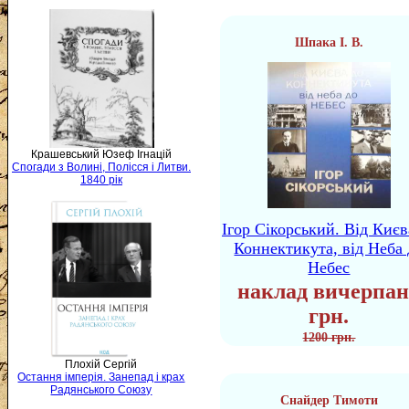
Шпака І. В.
Крашевський Юзеф Ігнацій
Спогади з Волині, Полісся і Литви.
1840 рік
Ігор Сікорський. Від Києв
Коннектикута, від Неба 
Небес
наклад вичерпан
грн.
1200 грн.
Плохій Сергій
Остання імперія. Занепад і крах
Радянського Союзу
Снайдер Тимоти