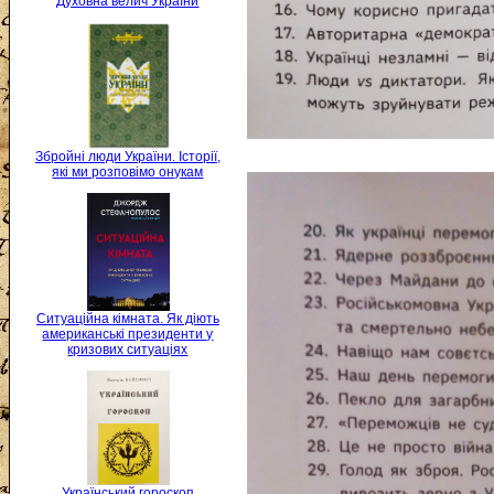
Духовна велич України
Збройні люди України. Історії,
які ми розповімо онукам
Ситуаційна кімната. Як діють
американські президенти у
кризових ситуаціях
Український гороскоп