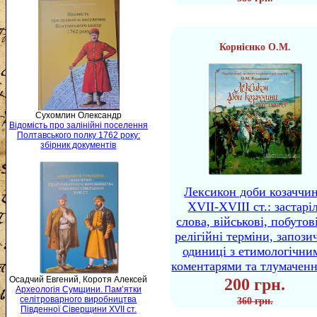
Корнієнко О.М.
Сухомлин Олександр
Відомість про залінійні поселення
Полтавського полку 1762 року:
збірник документів
Лексикон доби козаччи
XVII-XVIII ст.: застаріл
слова, військові, побутов
релігійні терміни, запози
одиниці з етимологічни
коментарями та тлумачен
Осадчий Евгений, Коротя Алексей
200 грн.
Археологія Сумщини. Пам’ятки
селітроварного виробництва
360 грн.
Південної Сіверщини XVII ст.