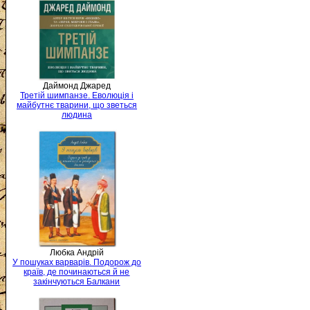
Даймонд Джаред
Третій шимпанзе. Еволюція і
майбутнє тварини, що зветься
людина
Любка Андрій
У пошуках варварів. Подорож до
країв, де починаються й не
закінчуються Балкани