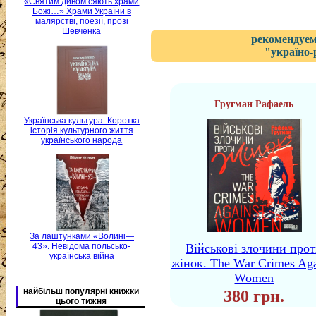
«Святим дивом сяють храми
Божі…» Храми України в
малярстві, поезії, прозі
Шевченка
рекомендуем
"україно-
Гругман Рафаель
Українська культура. Коротка
історія культурного життя
українського народа
За лаштунками «Волині—
43». Невідома польсько-
Військові злочини про
українська війна
жінок. The War Crimes Aga
Women
найбільш популярні книжки
380 грн.
цього тижня