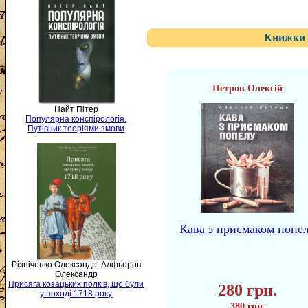
Книжки 
Петров Олексій
Найт Пітер
Популярна конспірологія.
Путівник теоріями змови
Кава з присмаком попе
Різніченко Олександр, Алфьоров
Олександр
Присяга козацьких полків, що були
280 грн.
у поході 1718 року
380 грн.