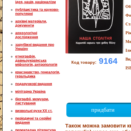
ідея, нація, націоналізм
Об
публіцистика та науково-
популярні
Фо
архівні матеріали,
Ст
документи
Рі
археологічні
дослідження
Мо
зарубіжні видання про
Україну
Іл
етнографія,
9164
Ви
давньоукраїнська
Код товару:
міфологія, антропологія
IS
краєзнавство, генеалогія,
геральдика
подарункові видання
мілітарна Україна
біографії, мемуари,
листування
придбати
визвольні рухи XX ст.
періодичні та серійні
видання
Також можна замовити к
перекладна література