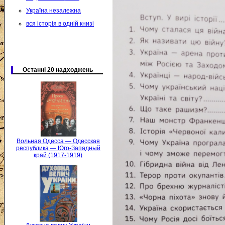
Україна незалежна
вся історія в одній книзі
Останні 20 надходжень
Вольная Одесса — Одесская
республика — Юго-Западный
край (1917-1919)