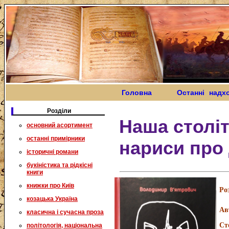
Головна
Останні надх
Розділи
Наша століт
основний асортимент
останні примірники
нариси про 
історичні романи
букіністика та рідкісні
книги
книжки про Київ
Ро
козацька Україна
Ав
класична і сучасна проза
Ст
політологія, національна