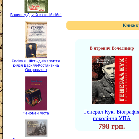
Волинь у Другій світовій війні
Книжки
В'ятрович Володимир
Реліквія. Шість днів з життя
князя Василя-Костянтина
Острозького
Генерал Кук. Біографі
Феномен міста
покоління УПА
798 грн.