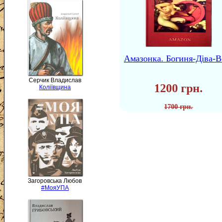
Амазонка. Богиня-Діва-В
Серчик Владислав
1200 грн.
Коліївщина
1700 грн.
Загоровська Любов
#МояУПА