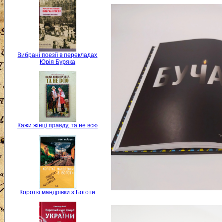
Вибрані поезії в перекладах
Юрія Буряка
Кажи жінці правду, та не всю
Короткі мандрівки з Боготи