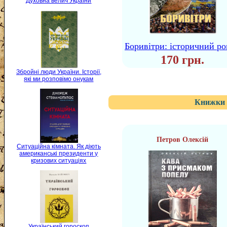
Духовна велич України
Боривітри: історичний р
170 грн.
Збройні люди України. Історії,
які ми розповімо онукам
Книжки 
Петров Олексій
Ситуаційна кімната. Як діють
американські президенти у
кризових ситуаціях
Український гороскоп