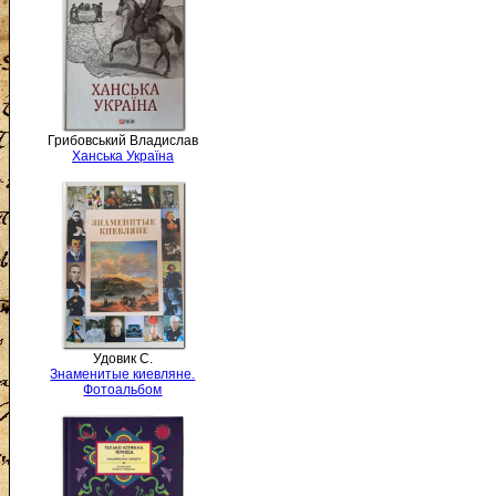
Грибовський Владислав
Ханська Україна
Удовик С.
Знаменитые киевляне.
Фотоальбом