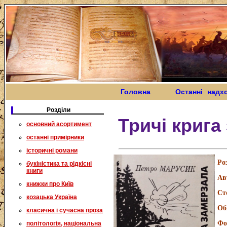
Головна
Останні надх
Розділи
Тричі крига
основний асортимент
останні примірники
історичні романи
Ро
букіністика та рідкісні
книги
Ав
книжки про Київ
Ст
козацька Україна
Об
класична і сучасна проза
Фо
політологія, національна