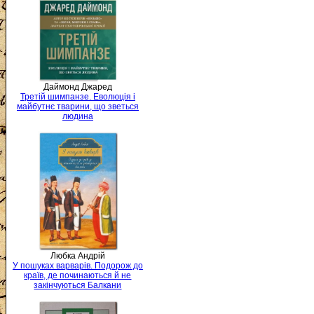
Даймонд Джаред
Третій шимпанзе. Еволюція і
майбутнє тварини, що зветься
людина
Любка Андрій
У пошуках варварів. Подорож до
країв, де починаються й не
закінчуються Балкани