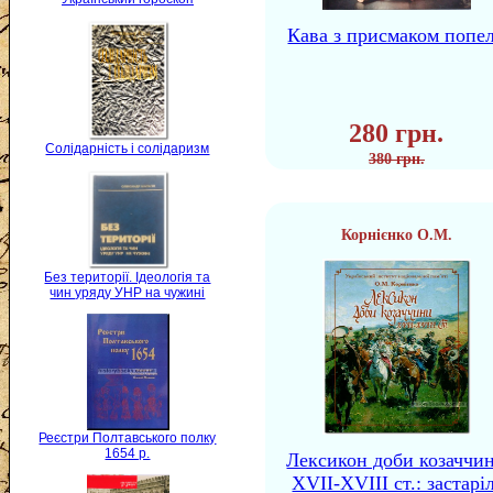
Кава з присмаком попе
280 грн.
Солідарність і солідаризм
380 грн.
Корнієнко О.М.
Без території. Ідеологія та
чин уряду УНР на чужині
Реєстри Полтавського полку
1654 р.
Лексикон доби козаччи
XVII-XVIII ст.: застаріл