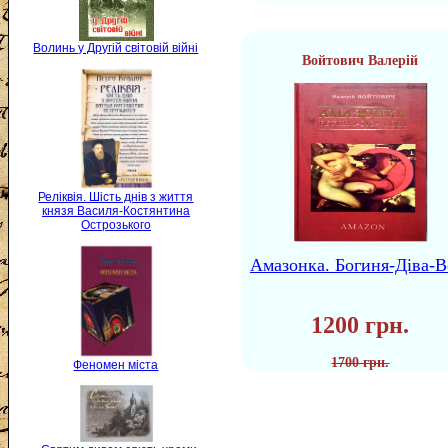
Волинь у Другій світовій війні
Войтович Валерій
Реліквія. Шість днів з життя
князя Василя-Костянтина
Острозького
Амазонка. Богиня-Діва-В
1200 грн.
1700 грн.
Феномен міста