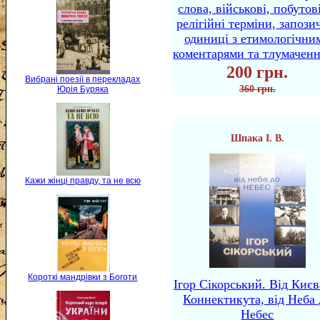
слова, військові, побутов
релігійні терміни, запози
одиниці з етимологічни
коментарями та тлумачен
200 грн.
Вибрані поезії в перекладах
360 грн.
Юрія Буряка
Шпака І. В.
Кажи жінці правду, та не всю
Короткі мандрівки з Боготи
Ігор Сікорський. Від Києв
Коннектикута, від Неба 
Небес