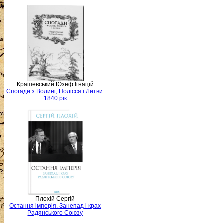
Крашевський Юзеф Ігнацій
Спогади з Волині, Полісся і Литви.
1840 рік
Плохій Сергій
Остання імперія. Занепад і крах
Радянського Союзу