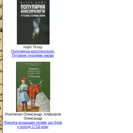
Найт Пітер
Популярна конспірологія.
Путівник теоріями змови
Різніченко Олександр, Алфьоров
Олександр
Присяга козацьких полків, що були
у поході 1718 року