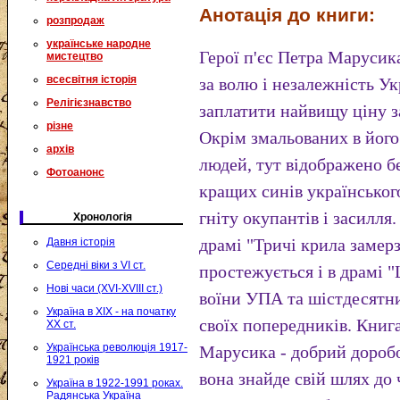
Анотація до книги:
розпродаж
українське народне
Герої п'єс Петра Марусика
мистецтво
всесвітня історія
за волю і незалежність Ук
Релігієзнавство
заплатити найвищу ціну з
різне
Окрім змальованих в його
архів
людей, тут відображено 
Фотоанонс
кращих синів українського
гніту окупантів і засилля.
Хронологія
драмі "Тричі крила замерза
Давня історія
Середні віки з VI ст.
простежується і в драмі "
Нові часи (XVI-XVIII ст.)
воїни УПА та шістдесятни
Україна в XIX - на початку
своїх попередників. Книг
XX ст.
Українська революція 1917-
Марусика - добрий доробо
1921 років
вона знайде свій шлях до 
Україна в 1922-1991 роках.
Радянська Україна