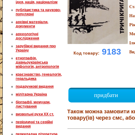
ідея, нація, націоналізм
Ст
публіцистика та науково-
популярні
На
архівні матеріали,
Рі
документи
Мо
археологічні
дослідження
Іл
зарубіжні видання про
9183
Україну
Ви
Код товару:
етнографія,
давньоукраїнська
міфологія, антропологія
краєзнавство, генеалогія,
геральдика
подарункові видання
придбати
мілітарна Україна
біографії, мемуари,
листування
Також можна замовити к
визвольні рухи XX ст.
товару(ів) через смс, або
періодичні та серійні
видання
перекладна література