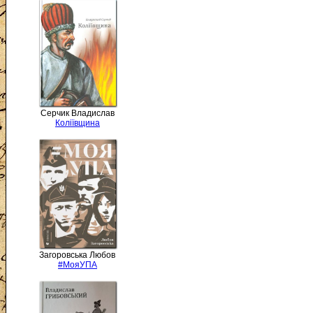
Серчик Владислав
Коліївщина
Загоровська Любов
#МояУПА