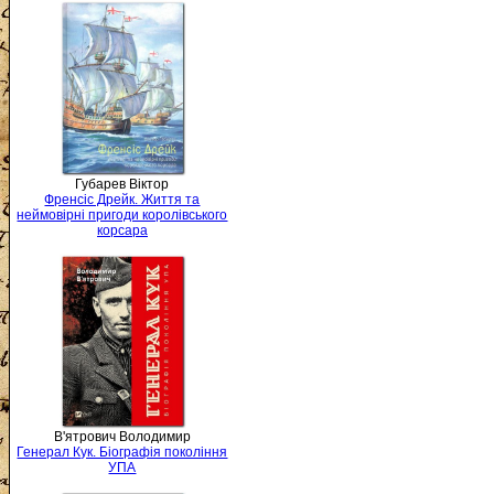
Губарев Віктор
Френсіс Дрейк. Життя та
неймовірні пригоди королівського
корсара
В'ятрович Володимир
Генерал Кук. Біографія покоління
УПА