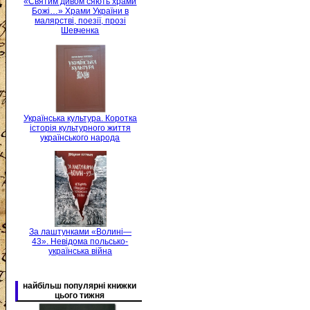
«Святим дивом сяють храми
Божі…» Храми України в
малярстві, поезії, прозі
Шевченка
Українська культура. Коротка
історія культурного життя
українського народа
За лаштунками «Волині—
43». Невідома польсько-
українська війна
найбільш популярні книжки
цього тижня