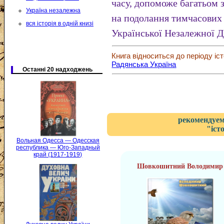
часу, допоможе багатьом з
Україна незалежна
на подолання тимчасових 
вся історія в одній книзі
Української Незалежної 
Книга відноситься до періоду іст
Радянська Україна
Останні 20 надходжень
рекомендуем
"іст
Вольная Одесса — Одесская
республика — Юго-Западный
край (1917-1919)
Шовкошитний Володимир