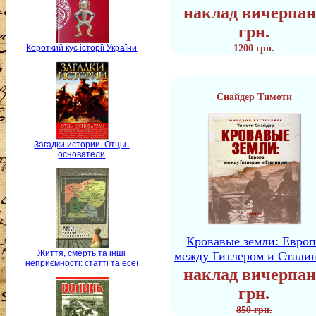
наклад вичерпан
грн.
Короткий кус історії України
1200 грн.
Снайдер Тимоти
Загадки истории. Отцы-
основатели
Кровавые земли: Европ
Життя, смерть та інші
между Гитлером и Стали
неприємності: статті та есеї
наклад вичерпан
грн.
850 грн.