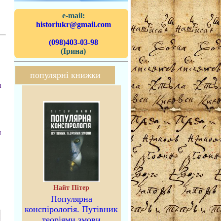
e-mail:
historiukr@gmail.com
(098)403-03-98
(Ірина)
популярні книжки
и
м
Найт Пітер
Популярна
конспірологія. Путівник
теоріями змови