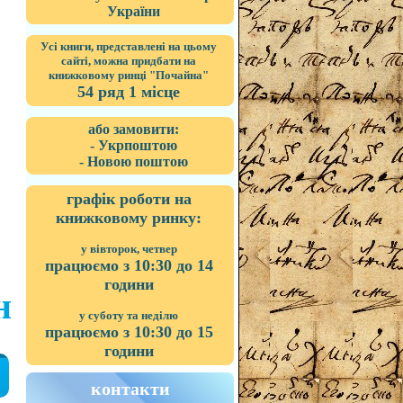
України
Усі книги, представлені на цьому
сайті, можна придбати на
книжковому ринці "Почайна"
54 ряд 1 місце
або замовити:
- Укрпоштою
- Новою поштою
графік роботи на
книжковому ринку:
у вівторок, четвер
працюємо з 10:30 до 14
години
н
у суботу та неділю
працюємо з 10:30 до 15
години
контакти