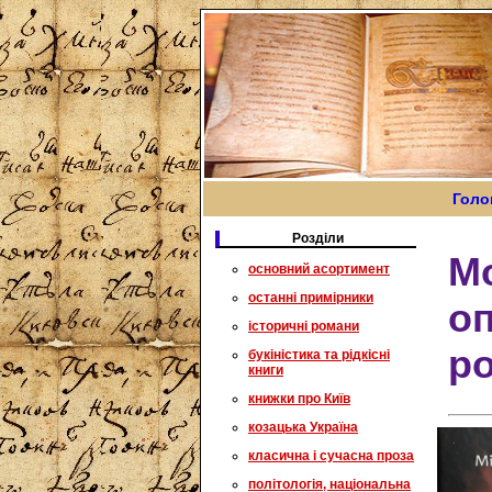
Голо
Розділи
Мо
основний асортимент
останні примірники
оп
історичні романи
ро
букіністика та рідкісні
книги
книжки про Київ
козацька Україна
класична і сучасна проза
політологія, національна