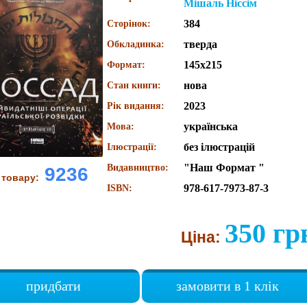
Мішаль Ніссім
384
Сторінок:
тверда
Обкладинка:
145x215
Формат:
нова
Стан книги:
2023
Рік видання:
українська
Мова:
без ілюстрацій
Ілюстрації:
"Наш Формат "
Видавництво:
9236
 товару:
978-617-7973-87-3
ISBN:
350 гр
Ціна:
придбати
замовити в 1 клік