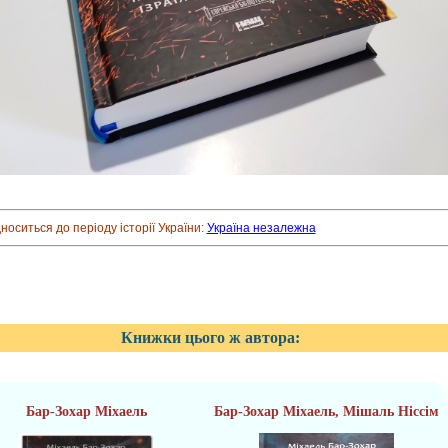
дноситься до періоду історії України:
Україна незалежна
Книжки цього ж автора:
Бар-Зохар Міхаель
Бар-Зохар Міхаель, Мішаль Ніссім