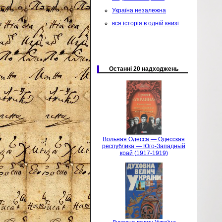
Україна незалежна
вся історія в одній книзі
Останні 20 надходжень
Вольная Одесса — Одесская
республика — Юго-Западный
край (1917-1919)