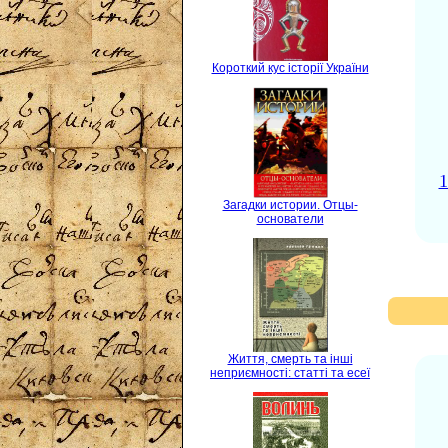
Короткий кус історії України
1
Загадки истории. Отцы-
основатели
Життя, смерть та інші
неприємності: статті та есеї