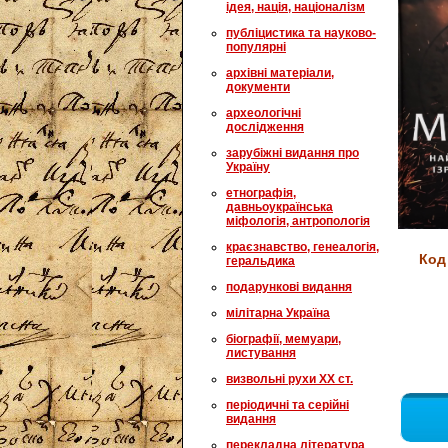
ідея, нація, націоналізм
публіцистика та науково-
популярні
архівні матеріали,
документи
археологічні
дослідження
зарубіжні видання про
Україну
етнографія,
давньоукраїнська
міфологія, антропологія
краєзнавство, генеалогія,
Код
геральдика
подарункові видання
мілітарна Україна
біографії, мемуари,
листування
визвольні рухи XX ст.
періодичні та серійні
видання
перекладна література