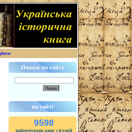
дбати
Пошук по сайту
на сайті
9598
найменувань книг з історії