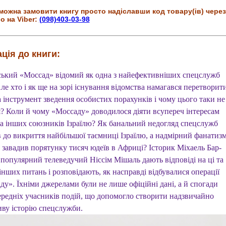
можна замовити книгу просто надіславши код товару(ів) через
о на Viber:
(098)403-03-98
ція до книги:
ьський «Моссад» відомий як одна з найефективніших спецслужб
Але хто і як ще на зорі існування відомства намагався перетворит
 інструмент зведення особистих порахунків і чому цього таки не
я? Коли й чому «Моссаду» доводилося діяти всупереч інтересам
 інших союзників Ізраїлю? Як банальний недогляд спецслужб
в до викриття найбільшої таємниці Ізраїлю, а надмірний фанатиз
 завадив порятунку тисяч юдеїв в Африці? Історик Міхаель Бар-
 популярний телеведучий Ніссім Мішаль дають відповіді на ці та
інших питань і розповідають, як насправді відбувалися операції
у». Їхніми джерелами були не лише офіційні дані, а й спогади
ередніх учасників подій, що допомогло створити надзвичайно
иву історію спецслужби.