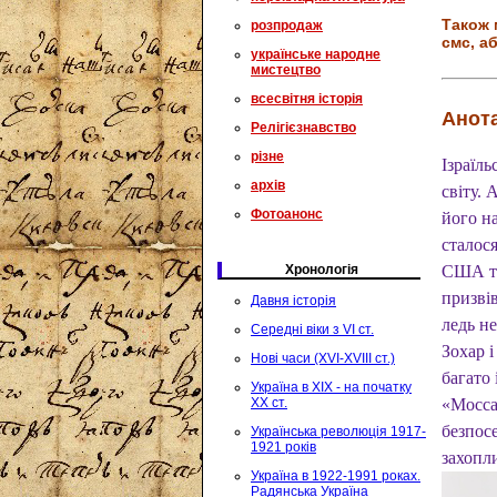
Також 
розпродаж
смс, аб
українське народне
мистецтво
всесвітня історія
Анота
Релігієзнавство
різне
Ізраїл
архів
світу. 
Фотоанонс
його на
сталос
Хронологія
США та
призві
Давня історія
ледь не
Середні віки з VI ст.
Зохар і
Нові часи (XVI-XVIII ст.)
багато 
Україна в XIX - на початку
XX ст.
«Моссад
безпос
Українська революція 1917-
1921 років
захопл
Україна в 1922-1991 роках.
Радянська Україна