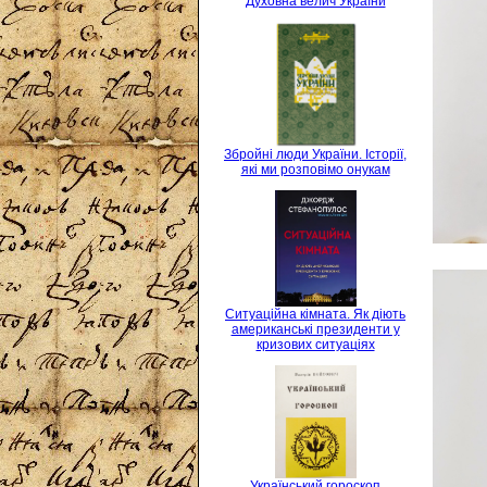
Духовна велич України
Збройні люди України. Історії,
які ми розповімо онукам
Ситуаційна кімната. Як діють
американські президенти у
кризових ситуаціях
Український гороскоп