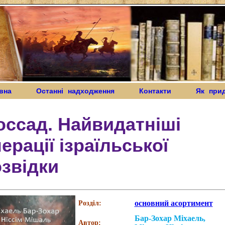
вна
Останні надходження
Контакти
Як при
ссад. Найвидатніші
ерації ізраїльської
звідки
основний асортимент
Розділ:
Бар-Зохар Міхаель,
Автор: