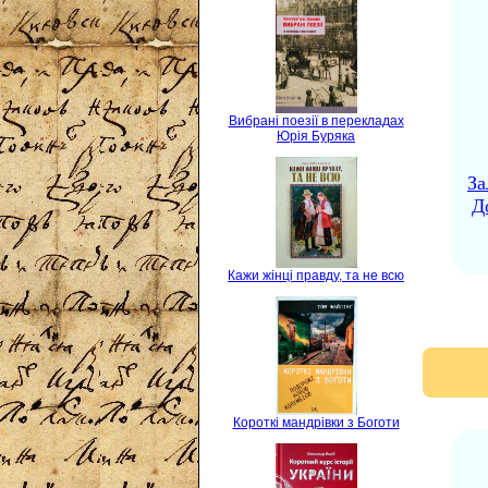
Вибрані поезії в перекладах
Юрія Буряка
За
Д
Кажи жінці правду, та не всю
Короткі мандрівки з Боготи