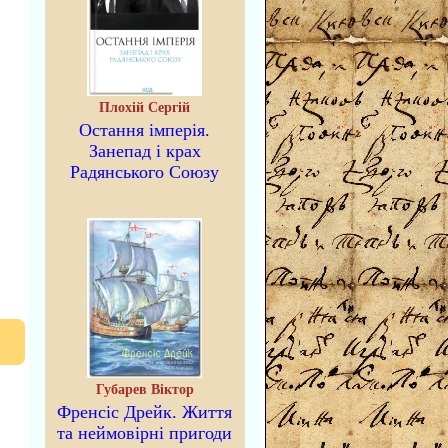
Плохій Сергій
Остання імперія.
Занепад і крах
Радянського Союзу
Губарев Віктор
Френсіс Дрейк. Життя
та неймовірні пригоди