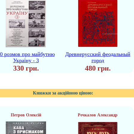
0 розмов про майбутню
Древнерусский феодальный
Україну - 3
город
330 грн.
480 грн.
Книжки за акційною ціною:
Петров Олексій
Речкалов Александр