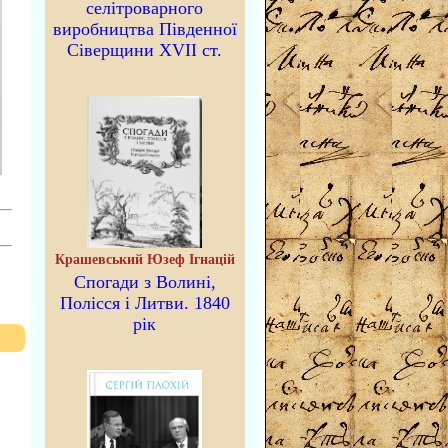
селітроварного
виробництва Південної
Сіверщини XVII ст.
Крашевський Юзеф Ігнацій
Спогади з Волині,
Полісся і Литви. 1840
рік