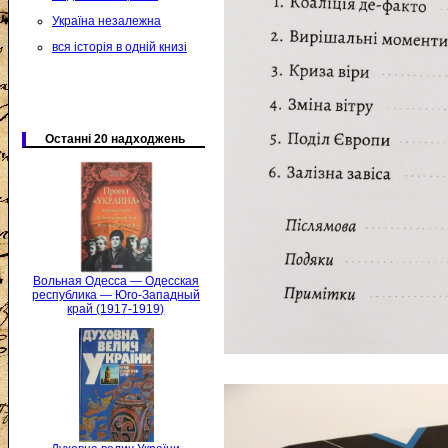
Україна незалежна
вся історія в одній книзі
Останні 20 надходжень
Вольная Одесса — Одесская
республика — Юго-Западный
край (1917-1919)