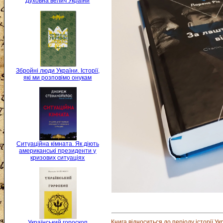
Духовна велич України
Збройні люди України. Історії,
які ми розповімо онукам
Ситуаційна кімната. Як діють
американські президенти у
кризових ситуаціях
Книга відноситься до періоду історії Ук
Український гороскоп