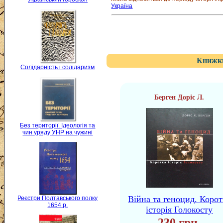
Україна
Книжки
Солідарність і солідаризм
Берген Доріс Л.
Без території. Ідеологія та
чин уряду УНР на чужині
Війна та геноцид. Корот
Реєстри Полтавського полку
1654 р.
історія Голокосту
230 грн.