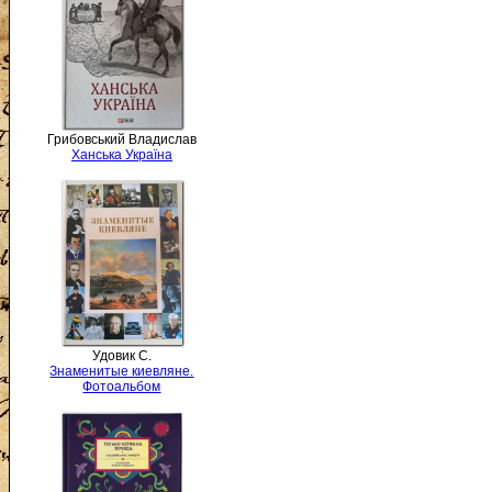
Грибовський Владислав
Ханська Україна
Удовик С.
Знаменитые киевляне.
Фотоальбом