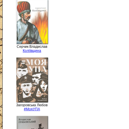
Серчик Владислав
Коліївщина
Загоровська Любов
#МояУПА