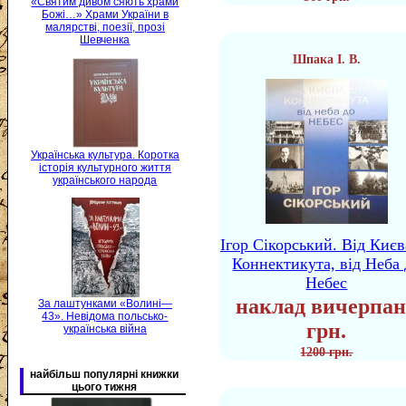
«Святим дивом сяють храми
Божі…» Храми України в
малярстві, поезії, прозі
Шевченка
Шпака І. В.
Українська культура. Коротка
історія культурного життя
українського народа
Ігор Сікорський. Від Києв
Коннектикута, від Неба 
Небес
наклад вичерпан
За лаштунками «Волині—
43». Невідома польсько-
грн.
українська війна
1200 грн.
найбільш популярні книжки
цього тижня