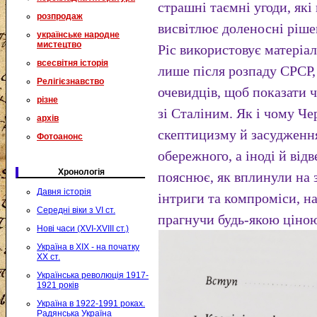
страшні таємні угоди, які
розпродаж
висвітлює доленосні рішен
українське народне
мистецтво
Ріс використовує матеріали
всесвітня історія
лише після розпаду СРСР,
Релігієзнавство
очевидців, щоб показати 
різне
зі Сталіним. Як і чому Че
архів
скептицизму й засудженн
Фотоанонс
обережного, а іноді й від
Хронологія
пояснює, як вплинули на 
Давня історія
інтриги та компроміси, на
Середні віки з VI ст.
прагнучи будь-якою ціною
Нові часи (XVI-XVIII ст.)
Україна в XIX - на початку
XX ст.
Українська революція 1917-
1921 років
Україна в 1922-1991 роках.
Радянська Україна