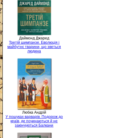
Даймонд Джаред
Третій шимпанзе. Еволюція і
майбутнє тварини, що зветься
людина
Любка Андрій
У пошуках варварів. Подорож до
країв, де починаються й не
закінчуються Балкани