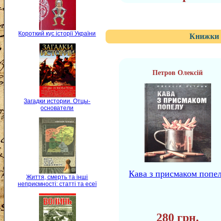
Короткий кус історії України
Книжки 
Петров Олексій
Загадки истории. Отцы-
основатели
Кава з присмаком попе
Життя, смерть та інші
неприємності: статті та есеї
280 грн.