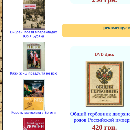
рекомендуем
Вибрані поезії в перекладах
Юрія Буряка
DVD Диск
Кажи жінці правду, та не всю
Короткі мандрівки з Боготи
Общий гербовник дворян
родов Российской импе
420 грн.