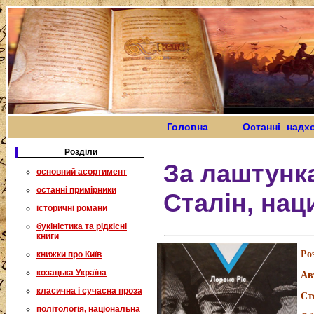
Головна
Останні надх
Розділи
За лаштунк
основний асортимент
останні примірники
Сталін, наци
історичні романи
букіністика та рідкісні
книги
Ро
книжки про Київ
козацька Україна
Ав
класична і сучасна проза
Ст
політологія, національна