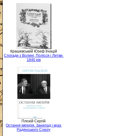
Крашевський Юзеф Ігнацій
Спогади з Волині, Полісся і Литви.
1840 рік
Плохій Сергій
Остання імперія. Занепад і крах
Радянського Союзу