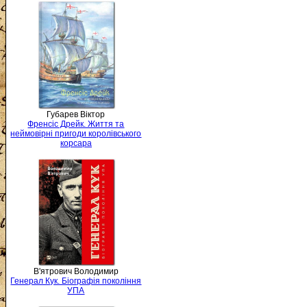
Губарев Віктор
Френсіс Дрейк. Життя та
неймовірні пригоди королівського
корсара
В'ятрович Володимир
Генерал Кук. Біографія покоління
УПА