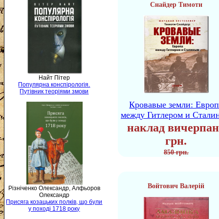
Снайдер Тимоти
Найт Пітер
Популярна конспірологія.
Путівник теоріями змови
Кровавые земли: Европ
между Гитлером и Стали
наклад вичерпан
грн.
850 грн.
Войтович Валерій
Різніченко Олександр, Алфьоров
Олександр
Присяга козацьких полків, що були
у поході 1718 року