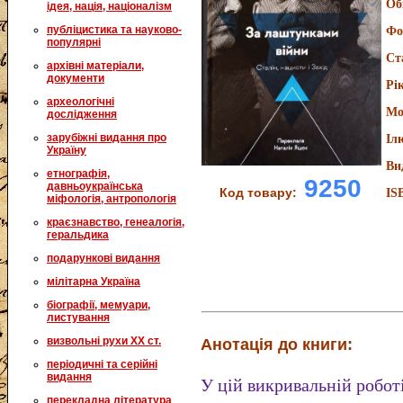
Об
ідея, нація, націоналізм
публіцистика та науково-
Фо
популярні
Ст
архівні матеріали,
документи
Рі
археологічні
Мо
дослідження
зарубіжні видання про
Іл
Україну
Ви
етнографія,
9250
давньоукраїнська
Код товару:
IS
міфологія, антропологія
краєзнавство, генеалогія,
геральдика
подарункові видання
мілітарна Україна
біографії, мемуари,
листування
визвольні рухи XX ст.
Анотація до книги:
періодичні та серійні
видання
У цій викривальній робот
перекладна література