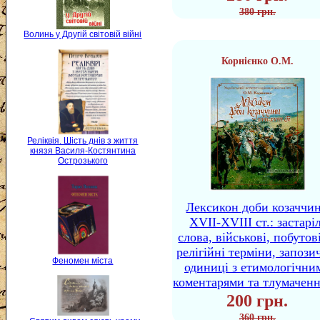
380 грн.
Волинь у Другій світовій війні
Корнієнко О.М.
Реліквія. Шість днів з життя
князя Василя-Костянтина
Острозького
Лексикон доби козаччи
XVII-XVIII ст.: застаріл
слова, військові, побутов
релігійні терміни, запози
Феномен міста
одиниці з етимологічни
коментарями та тлумачен
200 грн.
360 грн.