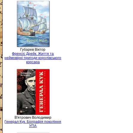
Губарев Віктор
Френсіс Дрейк. Життя та
неймовірні пригоди королівського
корсара
В'ятрович Володимир
Генерал Кук. Біографія покоління
УПА