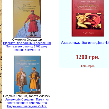
Сухомлин Олександр
Амазонка. Богиня-Діва-В
Відомість про залінійні поселення
Полтавського полку 1762 року:
збірник документів
1200 грн.
1700 грн.
Осадчий Евгений, Коротя Алексей
Археологія Сумщини. Пам’ятки
селітроварного виробництва
Південної Сіверщини XVII ст.