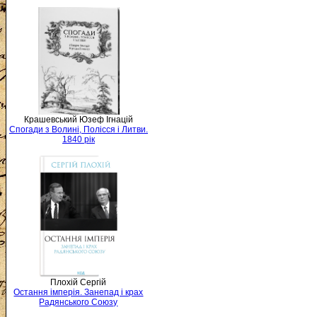
Крашевський Юзеф Ігнацій
Спогади з Волині, Полісся і Литви.
1840 рік
Плохій Сергій
Остання імперія. Занепад і крах
Радянського Союзу