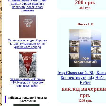
«Святим дивом сяють храми
200 грн.
Божі…» Храми України в
малярстві, поезії, прозі
360 грн.
Шевченка
Шпака І. В.
Українська культура. Коротка
історія культурного життя
українського народа
Ігор Сікорський. Від Києв
Коннектикута, від Неба 
За лаштунками «Волині—
Небес
43». Невідома польсько-
українська війна
наклад вичерпан
грн.
найбільш популярні книжки
1200 грн.
цього тижня