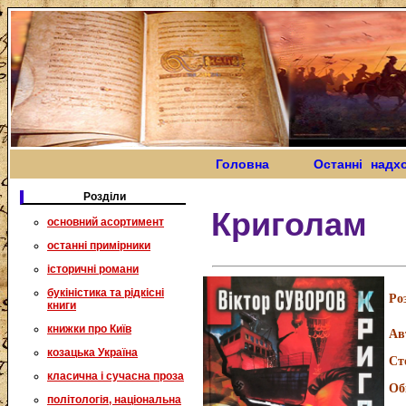
Головна
Останні надх
Розділи
Криголам
основний асортимент
останні примірники
історичні романи
букіністика та рідкісні
Ро
книги
книжки про Київ
Ав
козацька Україна
Ст
класична і сучасна проза
Об
політологія, національна