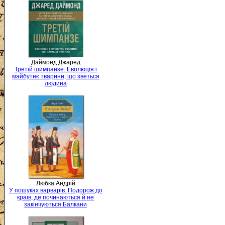
Даймонд Джаред
Третій шимпанзе. Еволюція і
майбутнє тварини, що зветься
людина
Любка Андрій
У пошуках варварів. Подорож до
країв, де починаються й не
закінчуються Балкани