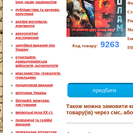
ідея, нація, націоналізм
Фо
публіцистика та науково-
Ст
популярні
Рі
архівні матеріали,
документи
Мо
археологічні
дослідження
Іл
9263
зарубіжні видання про
Код товару:
IS
Україну
етнографія,
давньоукраїнська
міфологія, антропологія
краєзнавство, генеалогія,
геральдика
подарункові видання
придбати
мілітарна Україна
біографії, мемуари,
листування
Також можна замовити к
товару(ів) через смс, або
визвольні рухи XX ст.
періодичні та серійні
видання
перекладна література