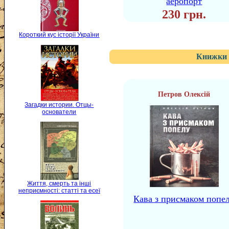
аеропорт
230 грн.
Короткий кус історії України
Книжки 
Петров Олексій
Загадки истории. Отцы-
основатели
Життя, смерть та інші
неприємності: статті та есеї
Кава з присмаком попе