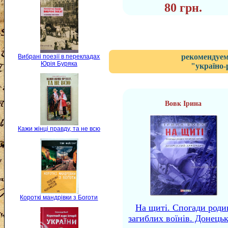
80 грн.
рекомендуем
Вибрані поезії в перекладах
Юрія Буряка
"україно-
Вовк Ірина
Кажи жінці правду, та не всю
Короткі мандрівки з Боготи
На щиті. Спогади роди
загиблих воїнів. Донець