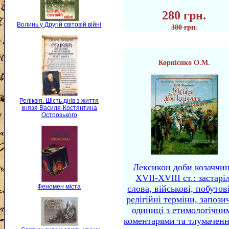
280 грн.
Волинь у Другій світовій війні
380 грн.
Корнієнко О.М.
Реліквія. Шість днів з життя
князя Василя-Костянтина
Острозького
Лексикон доби козаччи
XVII-XVIII ст.: застаріл
Феномен міста
слова, військові, побутов
релігійні терміни, запози
одиниці з етимологічни
коментарями та тлумачен