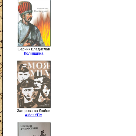
Серчик Владислав
Коліївщина
Загоровська Любов
#МояУПА