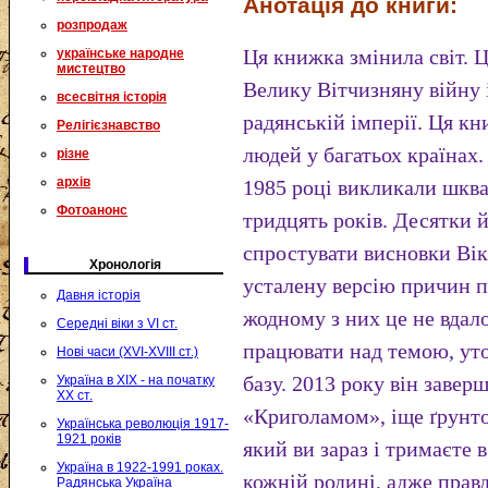
Анотація до книги:
розпродаж
Ця книжка змінила світ. 
українське народне
мистецтво
Велику Вітчизняну війну 
всесвітня історія
радянській імперії. Ця к
Релігієзнавство
людей у багатьох країнах
різне
архів
1985 році викликали шква
Фотоанонс
тридцять років. Десятки 
спростувати висновки Ві
Хронологія
усталену версію причин по
Давня історія
жодному з них це не вдал
Середні віки з VI ст.
працювати над темою, ут
Нові часи (XVI-XVIII ст.)
базу. 2013 року він завер
Україна в XIX - на початку
XX ст.
«Криголамом», іще ґрунт
Українська революція 1917-
1921 років
який ви зараз і тримаєте 
Україна в 1922-1991 роках.
кожній родині, адже правд
Радянська Україна