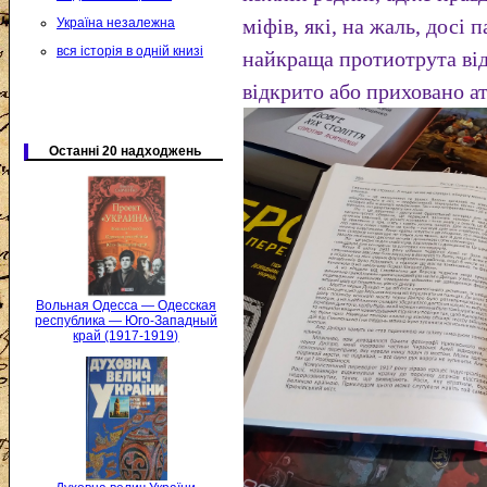
міфів, які, на жаль, досі 
Україна незалежна
вся історія в одній книзі
найкраща протиотрута від
відкрито або приховано а
Останні 20 надходжень
Вольная Одесса — Одесская
республика — Юго-Западный
край (1917-1919)