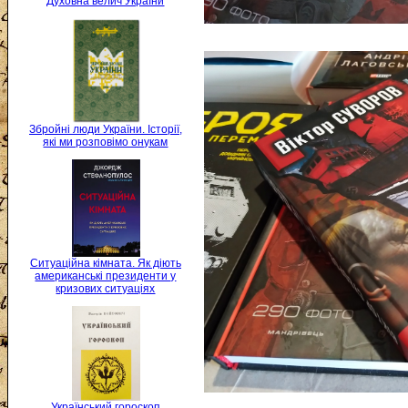
Духовна велич України
Збройні люди України. Історії,
які ми розповімо онукам
Ситуаційна кімната. Як діють
американські президенти у
кризових ситуаціях
Український гороскоп