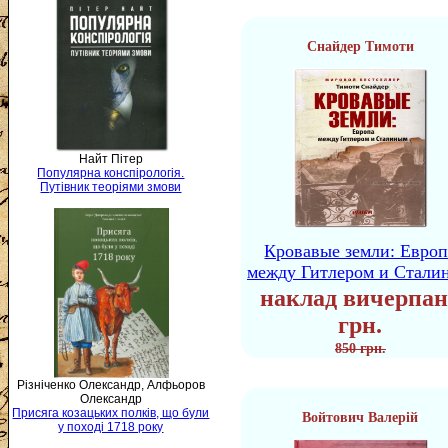
Снайдер Тимоти
Найт Пітер
Популярна конспірологія.
Путівник теоріями змови
Кровавые земли: Европ
между Гитлером и Стали
наклад вичерпан
грн.
850 грн.
Різніченко Олександр, Алфьоров
Олександр
Присяга козацьких полків, що були
Войтович Валерій
у поході 1718 року