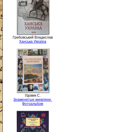
Грибовський Владислав
Ханська Україна
Удовик С.
Знаменитые киевляне.
Фотоальбом