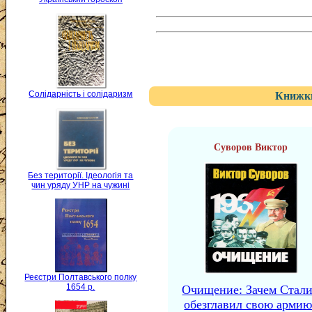
Солідарність і солідаризм
Книжки
Суворов Виктор
Без території. Ідеологія та
чин уряду УНР на чужині
Реєстри Полтавського полку
1654 р.
Очищение: Зачем Стал
обезглавил свою армию