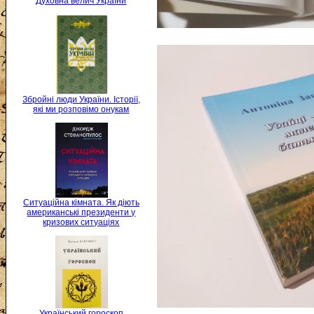
Духовна велич України
Збройні люди України. Історії,
які ми розповімо онукам
Ситуаційна кімната. Як діють
американські президенти у
кризових ситуаціях
Український гороскоп