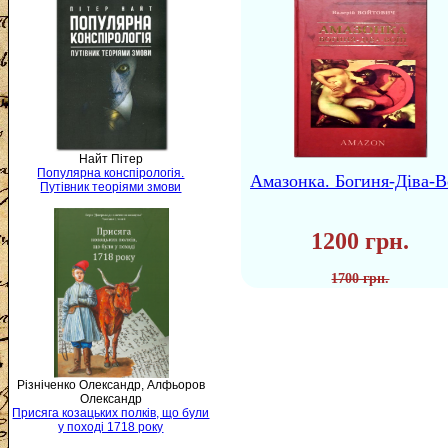
Найт Пітер
Популярна конспірологія.
Амазонка. Богиня-Діва-В
Путівник теоріями змови
1200 грн.
1700 грн.
Різніченко Олександр, Алфьоров
Олександр
Присяга козацьких полків, що були
у поході 1718 року