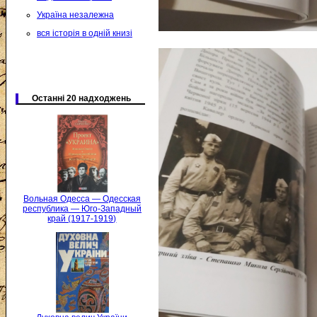
Україна незалежна
вся історія в одній книзі
Останні 20 надходжень
Вольная Одесса — Одесская
республика — Юго-Западный
край (1917-1919)