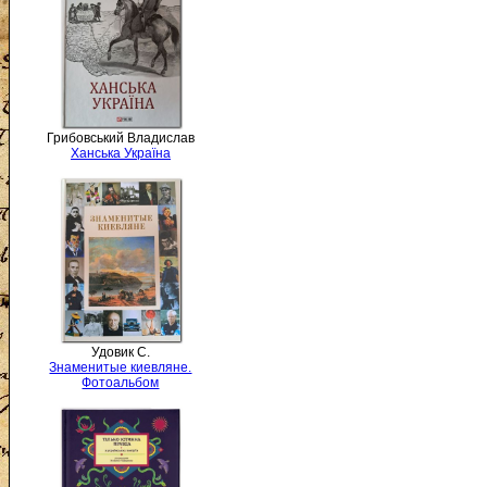
Грибовський Владислав
Ханська Україна
Удовик С.
Знаменитые киевляне.
Фотоальбом