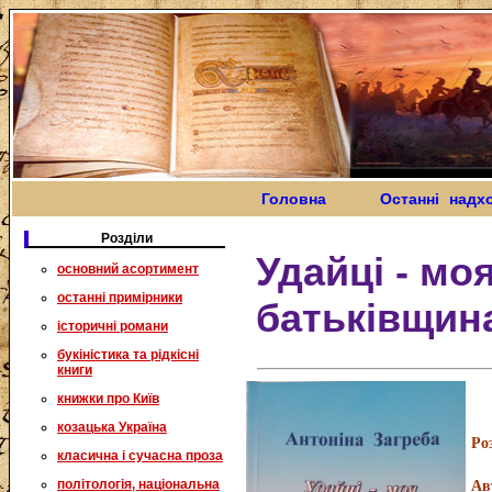
Головна
Останні надх
Розділи
Удайці - мо
основний асортимент
останні примірники
батьківщин
історичні романи
букіністика та рідкісні
книги
книжки про Київ
козацька Україна
Ро
класична і сучасна проза
політологія, національна
Ав