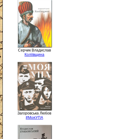
Серчик Владислав
Коліївщина
Загоровська Любов
#МояУПА