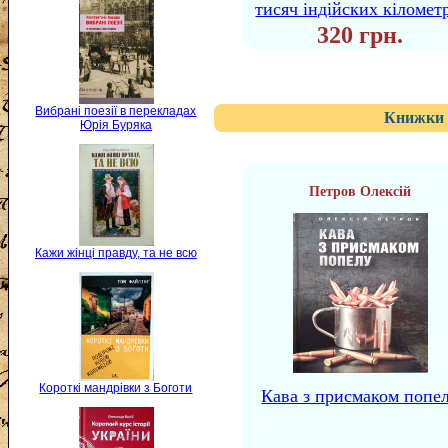
тисяч індійских кіломет
320 грн.
Вибрані поезії в перекладах
Книжки 
Юрія Буряка
Петров Олексій
Кажи жінці правду, та не всю
Короткі мандрівки з Боготи
Кава з присмаком попе