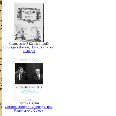
Крашевський Юзеф Ігнацій
Спогади з Волині, Полісся і Литви.
1840 рік
Плохій Сергій
Остання імперія. Занепад і крах
Радянського Союзу