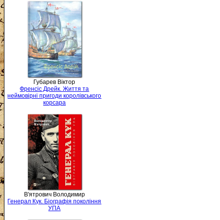
Губарев Віктор
Френсіс Дрейк. Життя та
неймовірні пригоди королівського
корсара
В'ятрович Володимир
Генерал Кук. Біографія покоління
УПА