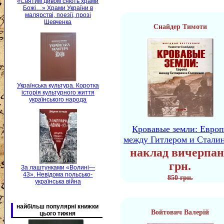
«Святим дивом сяють храми
Божі…» Храми України в
малярстві, поезії, прозі
Шевченка
Снайдер Тимоти
Українська культура. Коротка
історія культурного життя
українського народа
Кровавые земли: Европ
между Гитлером и Стали
наклад вичерпан
грн.
За лаштунками «Волині—
43». Невідома польсько-
850 грн.
українська війна
найбільш популярні книжки
Войтович Валерій
цього тижня