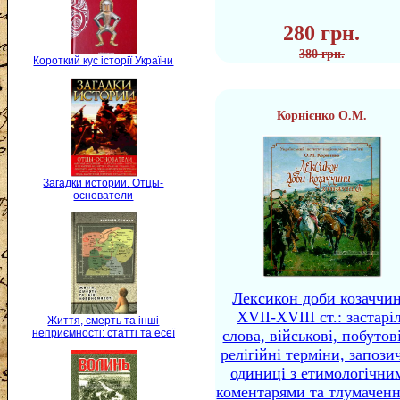
280 грн.
380 грн.
Короткий кус історії України
Корнієнко О.М.
Загадки истории. Отцы-
основатели
Лексикон доби козаччи
XVII-XVIII ст.: застаріл
Життя, смерть та інші
слова, військові, побутов
неприємності: статті та есеї
релігійні терміни, запози
одиниці з етимологічни
коментарями та тлумачен