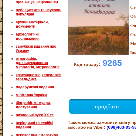
ідея, нація, націоналізм
Ст
публіцистика та науково-
популярні
Об
архівні матеріали,
Фо
документи
археологічні
Ст
дослідження
Мо
зарубіжні видання про
Україну
Іл
етнографія,
9265
давньоукраїнська
Код товару:
міфологія, антропологія
краєзнавство, генеалогія,
геральдика
подарункові видання
мілітарна Україна
біографії, мемуари,
придбати
листування
визвольні рухи XX ст.
Також можна замовити книгу пр
періодичні та серійні
смс, або на Viber:
(098)403-03-9
видання
перекладна література