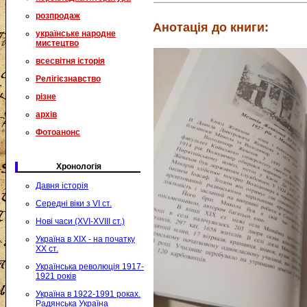
розпродаж
Анотація до книги:
українське народне
мистецтво
всесвітня історія
Релігієзнавство
різне
архів
Фотоанонс
Хронологія
Давня історія
Середні віки з VI ст.
Нові часи (XVI-XVIII ст.)
Україна в XIX - на початку
XX ст.
Українська революція 1917-
1921 років
Україна в 1922-1991 роках.
Радянська Україна