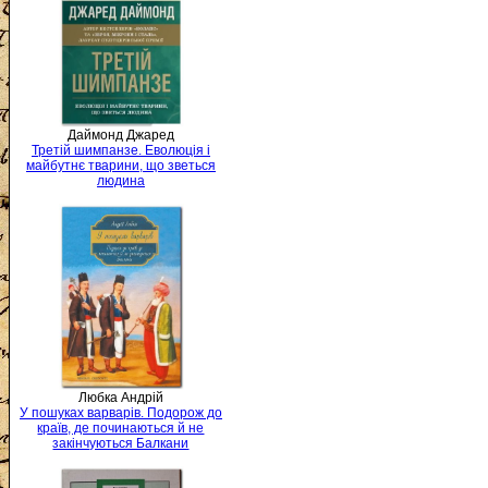
Даймонд Джаред
Третій шимпанзе. Еволюція і
майбутнє тварини, що зветься
людина
Любка Андрій
У пошуках варварів. Подорож до
країв, де починаються й не
закінчуються Балкани