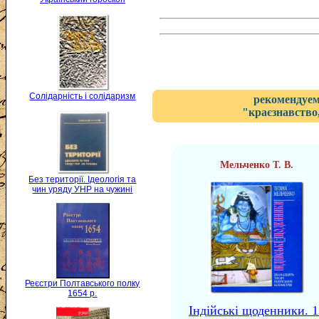
Солідарність і солідаризм
рекомендуем
"краєзнавство,
Мельченко Т. В.
Без території. Ідеологія та
чин уряду УНР на чужині
Реєстри Полтавського полку
1654 р.
Індійські щоденники. 1