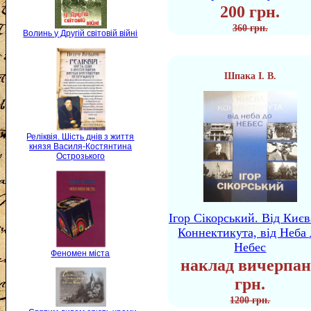
200 грн.
360 грн.
Волинь у Другій світовій війні
Шпака І. В.
Реліквія. Шість днів з життя
князя Василя-Костянтина
Острозького
Ігор Сікорський. Від Києв
Коннектикута, від Неба 
Небес
Феномен міста
наклад вичерпан
грн.
1200 грн.