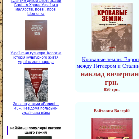
«Святим дивом сяють храми
Божі…» Храми України в
малярстві, поезії, прозі
Шевченка
Українська культура. Коротка
історія культурного життя
Кровавые земли: Европ
українського народа
между Гитлером и Стали
наклад вичерпан
грн.
850 грн.
За лаштунками «Волині—
43». Невідома польсько-
Войтович Валерій
українська війна
найбільш популярні книжки
цього тижня