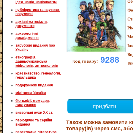
Об
ідея, нація, націоналізм
публіцистика та науково-
Фо
популярні
Ст
архівні матеріали,
документи
Рі
археологічні
Мо
дослідження
зарубіжні видання про
Іл
Україну
Ви
9288
етнографія,
Код товару:
давньоукраїнська
IS
міфологія, антропологія
краєзнавство, генеалогія,
геральдика
подарункові видання
мілітарна Україна
біографії, мемуари,
листування
придбати
визвольні рухи XX ст.
періодичні та серійні
Також можна замовити к
видання
товару(ів) через смс, або
перекладна література