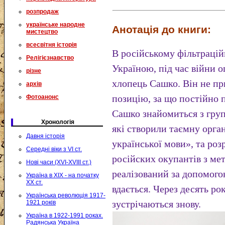
розпродаж
українське народне
Анотація до книги:
мистецтво
всесвітня історія
В російському фільтрацій
Релігієзнавство
Україною, під час війни 
різне
хлопець Сашко. Він не пр
архів
позицію, за що постійно п
Фотоанонс
Сашко знайомиться з груп
Хронологія
які створили таємну орга
Давня історія
української мови», та роз
Середні віки з VI ст.
російских окупантів з ме
Нові часи (XVI-XVIII ст.)
реалізований за допомого
Україна в XIX - на початку
XX ст.
вдається. Через десять ро
Українська революція 1917-
зустрічаються знову.
1921 років
Україна в 1922-1991 роках.
Радянська Україна