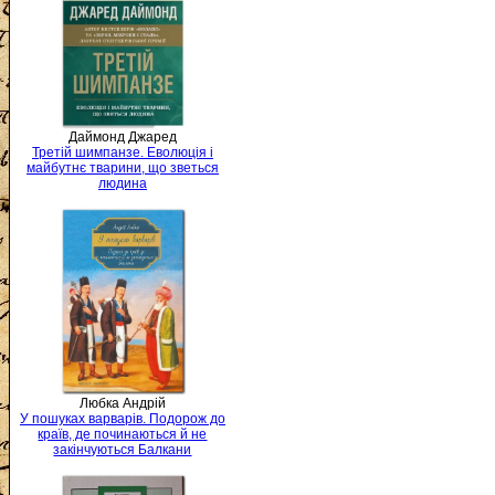
Даймонд Джаред
Третій шимпанзе. Еволюція і
майбутнє тварини, що зветься
людина
Любка Андрій
У пошуках варварів. Подорож до
країв, де починаються й не
закінчуються Балкани