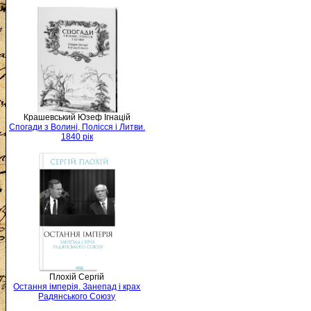
Крашевський Юзеф Ігнацій
Спогади з Волині, Полісся і Литви.
1840 рік
Плохій Сергій
Остання імперія. Занепад і крах
Радянського Союзу