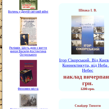
Шпака І. В.
Волинь у Другій світовій війні
Реліквія. Шість днів з життя
князя Василя-Костянтина
Острозького
Ігор Сікорський. Від Києв
Коннектикута, від Неба 
Небес
наклад вичерпан
грн.
Феномен міста
1200 грн.
Снайдер Тимоти