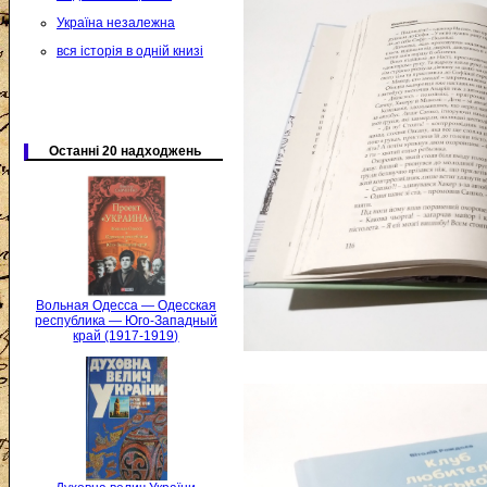
Україна незалежна
вся історія в одній книзі
Останні 20 надходжень
Вольная Одесса — Одесская
республика — Юго-Западный
край (1917-1919)