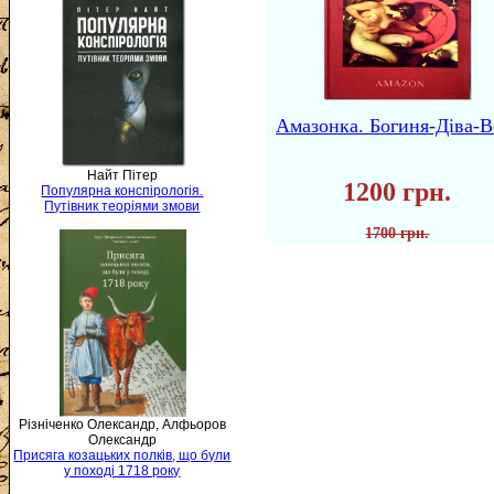
Амазонка. Богиня-Діва-В
Найт Пітер
1200 грн.
Популярна конспірологія.
Путівник теоріями змови
1700 грн.
Різніченко Олександр, Алфьоров
Олександр
Присяга козацьких полків, що були
у поході 1718 року