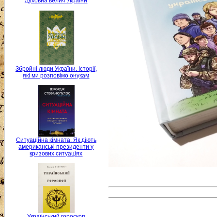
Духовна велич України
Збройні люди України. Історії,
які ми розповімо онукам
Ситуаційна кімната. Як діють
американські президенти у
кризових ситуаціях
Український гороскоп