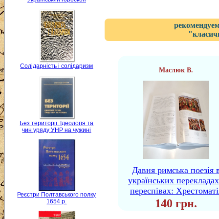
рекомендуем
"класичн
Солідарність і солідаризм
Маслюк В.
Без території. Ідеологія та
чин уряду УНР на чужині
Давня римська поезія 
українських перекладах
переспівах: Хрестоматі
Реєстри Полтавського полку
140 грн.
1654 р.