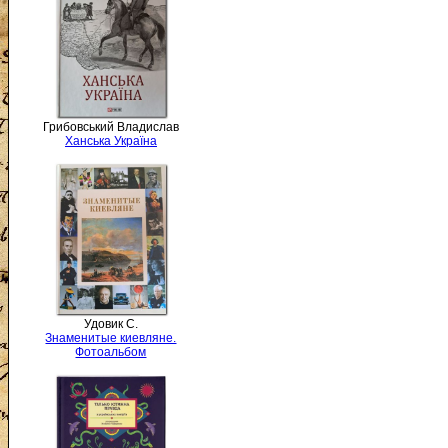
Грибовський Владислав
Ханська Україна
Удовик С.
Знаменитые киевляне.
Фотоальбом