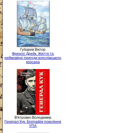
Губарев Віктор
Френсіс Дрейк. Життя та
неймовірні пригоди королівського
корсара
В'ятрович Володимир
Генерал Кук. Біографія покоління
УПА