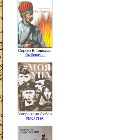
Серчик Владислав
Коліївщина
Загоровська Любов
#МояУПА