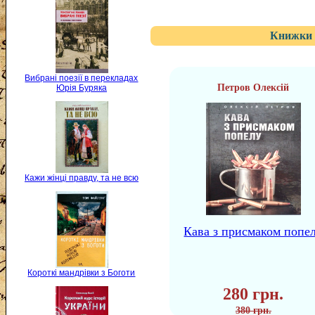
Книжки 
Вибрані поезії в перекладах
Петров Олексій
Юрія Буряка
Кажи жінці правду, та не всю
Кава з присмаком попе
Короткі мандрівки з Боготи
280 грн.
380 грн.