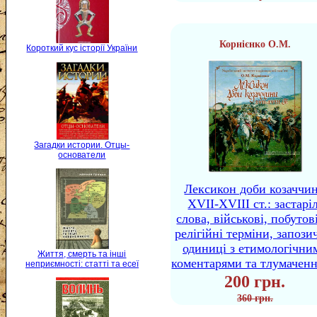
Корнієнко О.М.
Короткий кус історії України
Загадки истории. Отцы-
основатели
Лексикон доби козаччи
XVII-XVIII ст.: застаріл
слова, військові, побутов
релігійні терміни, запози
одиниці з етимологічни
Життя, смерть та інші
коментарями та тлумачен
неприємності: статті та есеї
200 грн.
360 грн.