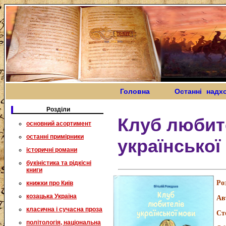
Головна
Останні надх
Розділи
Клуб любит
основний асортимент
останні примірники
української
історичні романи
букіністика та рідкісні
книги
Ро
книжки про Київ
козацька Україна
Ав
класична і сучасна проза
Ст
політологія, національна