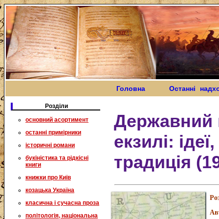
Головна
Останні надх
Розділи
Державний 
основний асортимент
останні примірники
екзилі: ідеї
історичні романи
традиція (1
букіністика та рідкісні
книги
книжки про Київ
козацька Україна
Ро
класична і сучасна проза
Ав
політологія, національна