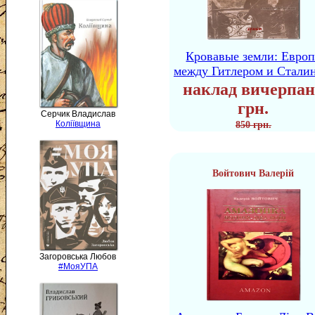
Кровавые земли: Европ
между Гитлером и Стали
наклад вичерпан
грн.
Серчик Владислав
Коліївщина
850 грн.
Войтович Валерій
Загоровська Любов
#МояУПА