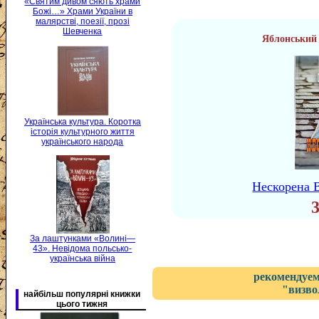
«Святим дивом сяють храми
Божі…» Храми України в
малярстві, поезії, прозі
Шевченка
Яблонський 
Українська культура. Коротка
історія культурного життя
українського народа
Нескорена 
За лаштунками «Волині—
43». Невідома польсько-
українська війна
рекомендуем
"визво
найбільш популярні книжки
цього тижня