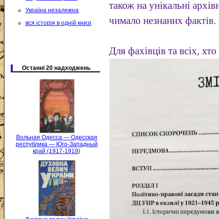
також на унікальні архі
Україна незалежна
чимало незнаних фактів.
вся історія в одній книзі
Для фахівців та всіх, хто
Останні 20 надходжень
Вольная Одесса — Одесская
республика — Юго-Западный
край (1917-1919)