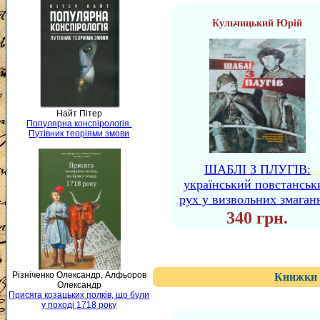
Кульчицький Юрій
Найт Пітер
Популярна конспірологія.
Путівник теоріями змови
ШАБЛІ З ПЛУГІВ:
український повстанськ
рух у визвольних змаган
340 грн.
Різніченко Олександр, Алфьоров
Книжки 
Олександр
Присяга козацьких полків, що були
у поході 1718 року