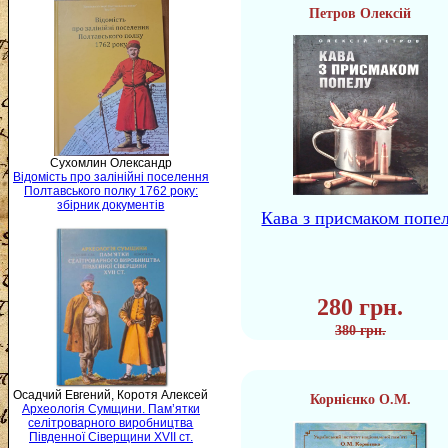
Петров Олексій
Сухомлин Олександр
Відомість про залінійні поселення
Полтавського полку 1762 року:
збірник документів
Кава з присмаком попе
280 грн.
380 грн.
Осадчий Евгений, Коротя Алексей
Корнієнко О.М.
Археологія Сумщини. Пам’ятки
селітроварного виробництва
Південної Сіверщини XVII ст.