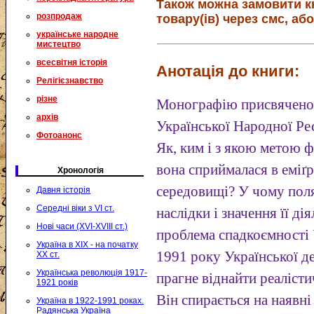
Також можна замовити к
розпродаж
товару(ів) через смс, або
українське народне
мистецтво
всесвітня історія
Анотація до книги:
Релігієзнавство
різне
Монографію присвячено 
архів
Української Народної Ре
Фотоанонс
Як, ким і з якою метою 
вона сприймалася в еміґ
Хронологія
середовищі? У чому поляг
Давня історія
Середні віки з VI ст.
наслідки і значення її д
Нові часи (XVI-XVIII ст.)
проблема спадкоємності 
Україна в XIX - на початку
1991 року Української де
XX ст.
Українська революція 1917-
прагне віднайти реалісти
1921 років
Він спирається на наявн
Україна в 1922-1991 роках.
Радянська Україна