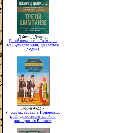
Даймонд Джаред
Третій шимпанзе. Еволюція і
майбутнє тварини, що зветься
людина
Любка Андрій
У пошуках варварів. Подорож до
країв, де починаються й не
закінчуються Балкани