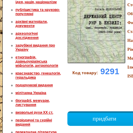
ідея, нація, націоналізм
Ст
публіцистика та науково-
Об
популярні
архівні матеріали,
Фо
документи
Ст
археологічні
дослідження
На
зарубіжні видання про
Рі
Україну
етнографія,
Мо
давньоукраїнська
міфологія, антропологія
Іл
9291
Код товару:
краєзнавство, генеалогія,
IS
геральдика
подарункові видання
мілітарна Україна
біографії, мемуари,
листування
визвольні рухи XX ст.
придбати
періодичні та серійні
видання
перекладна література