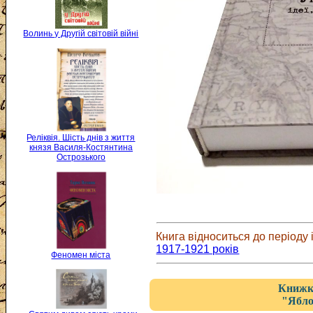
Волинь у Другій світовій війні
Реліквія. Шість днів з життя
князя Василя-Костянтина
Острозького
Книга відноситься до періоду і
1917-1921 років
Феномен міста
Книжка
"Ябло