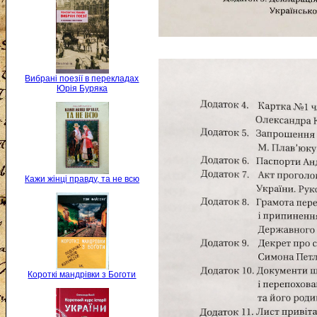
Вибрані поезії в перекладах
Юрія Буряка
Кажи жінці правду, та не всю
Короткі мандрівки з Боготи