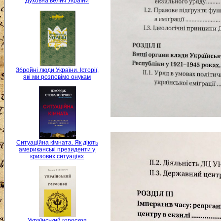
Духовна велич України
Збройні люди України. Історії,
які ми розповімо онукам
Ситуаційна кімната. Як діють
американські президенти у
кризових ситуаціях
Український гороскоп