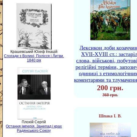
Лексикон доби козаччи
Крашевський Юзеф Ігнацій
XVII-XVIII ст.: застаріл
Спогади з Волині, Полісся і Литви.
слова, військові, побутов
1840 рік
релігійні терміни, запози
одиниці з етимологічни
коментарями та тлумачен
200 грн.
360 грн.
Шпака І. В.
Плохій Сергій
Остання імперія. Занепад і крах
Радянського Союзу