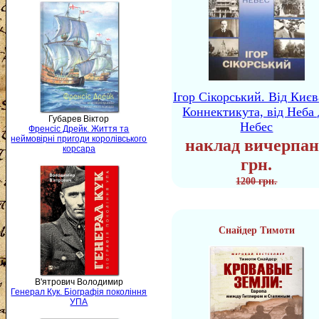
Ігор Сікорський. Від Києв
Коннектикута, від Неба 
Губарев Віктор
Небес
Френсіс Дрейк. Життя та
неймовірні пригоди королівського
наклад вичерпан
корсара
грн.
1200 грн.
Снайдер Тимоти
В'ятрович Володимир
Генерал Кук. Біографія покоління
УПА