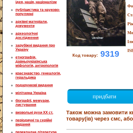
ідея, нація, націоналізм
Фо
публіцистика та науково-
популярні
Ст
архівні матеріали,
Рі
документи
Мо
археологічні
дослідження
Іл
зарубіжні видання про
Україну
IS
9319
Код товару:
етнографія,
давньоукраїнська
міфологія, антропологія
краєзнавство, генеалогія,
геральдика
подарункові видання
мілітарна Україна
придбати
біографії, мемуари,
листування
Також можна замовити к
визвольні рухи XX ст.
товару(ів) через смс, або
періодичні та серійні
видання
перекладна література