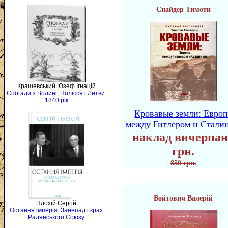
Снайдер Тимоти
Крашевський Юзеф Ігнацій
Спогади з Волині, Полісся і Литви.
1840 рік
Кровавые земли: Европ
между Гитлером и Стали
наклад вичерпан
грн.
850 грн.
Войтович Валерій
Плохій Сергій
Остання імперія. Занепад і крах
Радянського Союзу