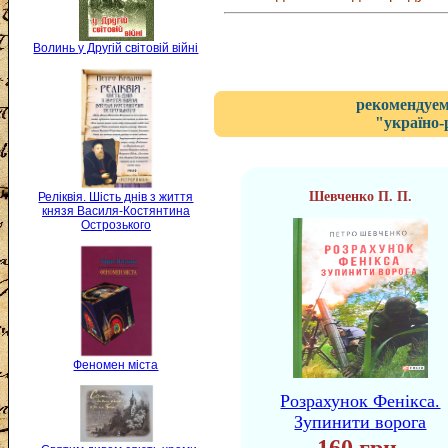
Волинь у Другій світовій війні
рекомендуем
"україно-
Шевченко П. П.
Реліквія. Шість днів з життя
князя Василя-Костянтина
Острозького
Феномен міста
Розрахунок Фенікса.
Зупинити ворога