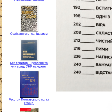
Солідарність і солідаризм
Без території. Ідеологія та
чин уряду УНР на чужині
Реєстри Полтавського полку
1654 р.