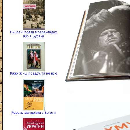
Вибрані поезії в перекладах
Юрія Буряка
Кажи жінці правду, та не всю
Короткі мандрівки з Боготи