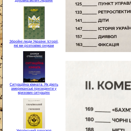
Духовна велич України
Збройні люди України. Історії,
які ми розповімо онукам
Ситуаційна кімната. Як діють
американські президенти у
кризових ситуаціях
Український гороскоп