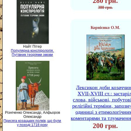
280 грн.
380 грн.
Корнієнко О.М.
Найт Пітер
Популярна конспірологія.
Путівник теоріями змови
Лексикон доби козаччи
XVII-XVIII ст.: застаріл
слова, військові, побутов
релігійні терміни, запози
одиниці з етимологічни
Різніченко Олександр, Алфьоров
Олександр
коментарями та тлумачен
Присяга козацьких полків, що були
200 грн.
у поході 1718 року