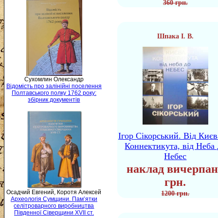
360 грн.
Шпака І. В.
Сухомлин Олександр
Відомість про залінійні поселення
Полтавського полку 1762 року:
збірник документів
Ігор Сікорський. Від Києв
Коннектикута, від Неба 
Небес
наклад вичерпан
грн.
Осадчий Евгений, Коротя Алексей
1200 грн.
Археологія Сумщини. Пам’ятки
селітроварного виробництва
Південної Сіверщини XVII ст.