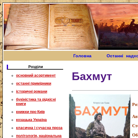
Головна
Останні надх
Розділи
Бахмут
основний асортимент
останні примірники
історичні романи
букіністика та рідкісні
книги
Ро
книжки про Київ
Ав
козацька Україна
Ст
класична і сучасна проза
Об
політологія, національна