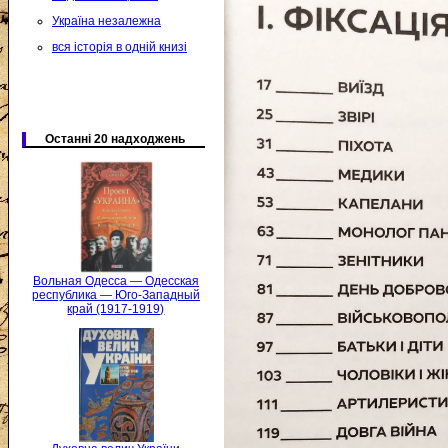
Україна незалежна
вся історія в одній книзі
Останні 20 надходжень
Вольная Одесса — Одесская
республика — Юго-Западный
край (1917-1919)