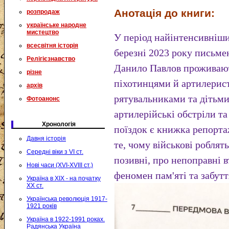
Анотація до книги:
розпродаж
українське народне
мистецтво
У період найінтенсивніши
всесвітня історія
березні 2023 року письм
Релігієзнавство
Данило Павлов проживают
різне
піхотинцями й артилерис
архів
рятувальниками та дітьми
Фотоанонс
артилерійські обстріли та
Хронологія
поїздок є книжка репортаж
Давня історія
те, чому військові роблят
Середні віки з VI ст.
позивні, про непоправні в
Нові часи (XVI-XVIII ст.)
феномен пам'яті та забутт
Україна в XIX - на початку
XX ст.
Українська революція 1917-
1921 років
Україна в 1922-1991 роках.
Радянська Україна