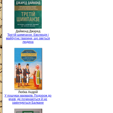
Даймонд Джаред
Третій шимпанзе. Еволюція і
майбутнє тварини, що зветься
людина
Любка Андрій
У пошуках варварів. Подорож до
країв, де починаються й не
закінчуються Балкани