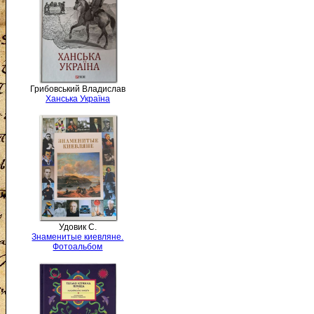
Грибовський Владислав
Ханська Україна
Удовик С.
Знаменитые киевляне.
Фотоальбом