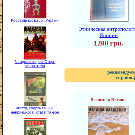
Короткий кус історії України
Этническая антрополог
Японии
1200 грн.
Загадки истории. Отцы-
основатели
рекомендуем
"україно-
Влащенко Наташа
Життя, смерть та інші
неприємності: статті та есеї