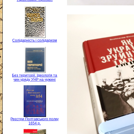
Солідарність і солідаризм
Без території. Ідеологія та
чин уряду УНР на чужині
Реєстри Полтавського полку
1654 р.