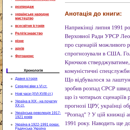
розпродаж
Анотація до книги:
українське народне
мистецтво
всесвітня історія
Наприкінці липня 1991 ро
Релігієзнавство
Верховної Ради УРСР Лео
різне
про сценарій можливого 
архів
спрогнозували в США. Г
Фотоанонс
Крючков стверджуватиме,
комуністичні спецслужби
Хронологія
Що відбувалося за лашту
Давня історія
Середні віки з VI ст.
зробив розпад СРСР швид
Нові часи (XVI-XVIII ст.)
що із чотирьох сценаріїв 
Україна в XIX - на початку
прогнозі ЦРУ, українці о
XX ст.
Українська революція 1917-
"Розпад" ? У цій книжці а
1921 років
1991 року. Наводить ще до
Україна в 1922-1991 роках.
Радянська Україна