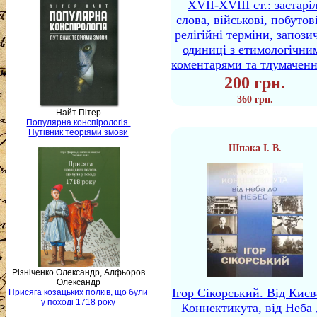
XVII-XVIII ст.: застаріл
слова, військові, побутов
релігійні терміни, запози
одиниці з етимологічни
коментарями та тлумачен
200 грн.
360 грн.
Найт Пітер
Популярна конспірологія.
Путівник теоріями змови
Шпака І. В.
Різніченко Олександр, Алфьоров
Олександр
Ігор Сікорський. Від Києв
Присяга козацьких полків, що були
у поході 1718 року
Коннектикута, від Неба 