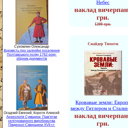
Небес
наклад вичерпан
грн.
1200 грн.
Снайдер Тимоти
Сухомлин Олександр
Відомість про залінійні поселення
Полтавського полку 1762 року:
збірник документів
Кровавые земли: Европ
между Гитлером и Стали
Осадчий Евгений, Коротя Алексей
наклад вичерпан
Археологія Сумщини. Пам’ятки
селітроварного виробництва
грн.
Південної Сіверщини XVII ст.