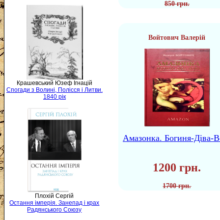
850 грн.
Войтович Валерій
Крашевський Юзеф Ігнацій
Спогади з Волині, Полісся і Литви.
1840 рік
Амазонка. Богиня-Діва-В
1200 грн.
1700 грн.
Плохій Сергій
Остання імперія. Занепад і крах
Радянського Союзу