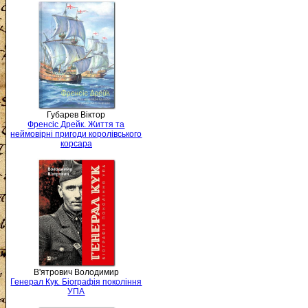
Губарев Віктор
Френсіс Дрейк. Життя та
неймовірні пригоди королівського
корсара
В'ятрович Володимир
Генерал Кук. Біографія покоління
УПА