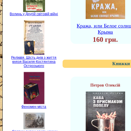
Волинь у Другій світовій війні
Кража, или Белое солн
Крыма
160 грн.
Реліквія. Шість днів з життя
князя Василя-Костянтина
Книжки 
Острозького
Петров Олексій
Феномен міста