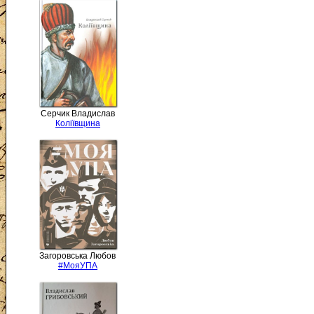
Серчик Владислав
Коліївщина
Загоровська Любов
#МояУПА