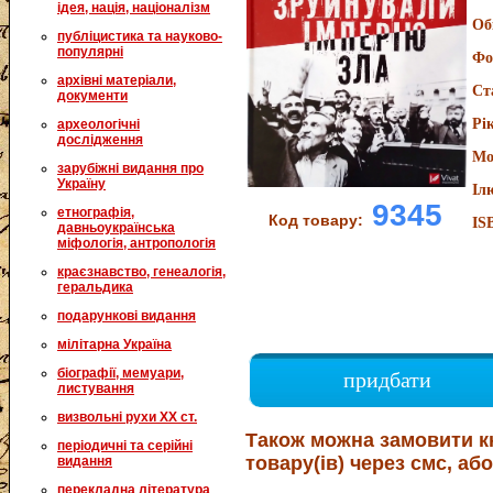
ідея, нація, націоналізм
Об
публіцистика та науково-
популярні
Фо
архівні матеріали,
Ст
документи
Рі
археологічні
дослідження
Мо
зарубіжні видання про
Україну
Іл
9345
етнографія,
Код товару:
IS
давньоукраїнська
міфологія, антропологія
краєзнавство, генеалогія,
геральдика
подарункові видання
мілітарна Україна
біографії, мемуари,
придбати
листування
визвольні рухи XX ст.
Також можна замовити к
періодичні та серійні
товару(ів) через смс, або
видання
перекладна література