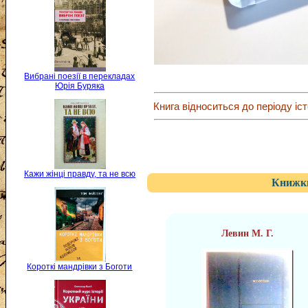
Вибрані поезії в перекладах
Юрія Буряка
Книга відноситься до періоду іст
Кажи жінці правду, та не всю
Книжки
Левин М. Г.
Короткі мандрівки з Боготи