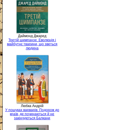
Даймонд Джаред
Третій шимпанзе. Еволюція і
майбутнє тварини, що зветься
людина
Любка Андрій
У пошуках варварів. Подорож до
країв, де починаються й не
закінчуються Балкани