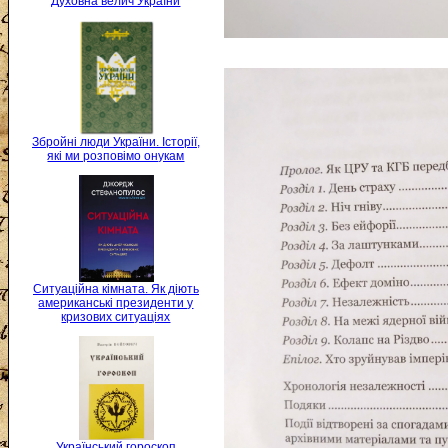
Духовна велич України
Збройні люди України. Історії,
які ми розповімо онукам
Ситуаційна кімната. Як діють
американські президенти у
кризових ситуаціях
Український гороскоп