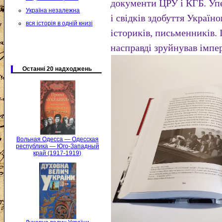
документи ЦРУ і КГБ. Упе
Україна незалежна
і свідків здобуття Україн
вся історія в одній книзі
істориків, письменників. 
насправді зруйнував імпер
Останні 20 надходжень
Вольная Одесса — Одесская
республика — Юго-Западный
край (1917-1919)