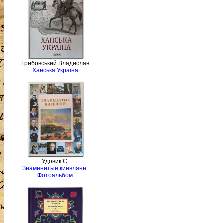
Грибовський Владислав
Ханська Україна
Удовик С.
Знаменитые киевляне.
Фотоальбом