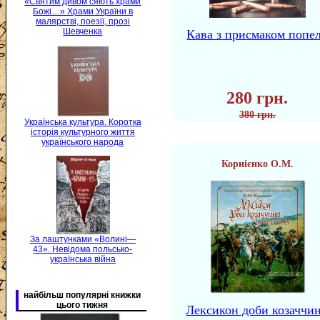
«Святим дивом сяють храми
Божі…» Храми України в
малярстві, поезії, прозі
Шевченка
Кава з присмаком попе
280 грн.
380 грн.
Українська культура. Коротка
історія культурного життя
українського народа
Корнієнко О.М.
За лаштунками «Волині—
43». Невідома польсько-
українська війна
найбільш популярні книжки
цього тижня
Лексикон доби козаччи