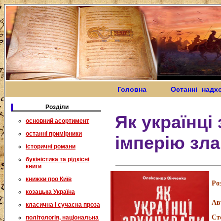
Головна
Останні надх
Розділи
Як українці
основний асортимент
останні примірники
імперію зла
історичні романи
букіністика та рідкісні
книги
книжки про Київ
Ро
козацька Україна
Ав
класична і сучасна проза
Ст
політологія, національна