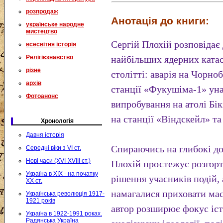
розпродаж
Анотація до книги:
українське народне
мистецтво
Сергій Плохій розповідає
всесвітня історія
Релігієзнавство
найбільших ядерних ката
різне
столітті: аварія на Чорн
архів
станції «Фукушіма-1» уна
Фотоанонс
випробування на атолі Бі
на станції «Віндскейл» т
Хронологія
Давня історія
Спираючись на глибокі до
Середні віки з VI ст.
Нові часи (XVI-XVIII ст.)
Плохій простежує розгорт
Україна в XIX - на початку
рішення учасників подій, 
XX ст.
намагалися приховати ма
Українська революція 1917-
1921 років
автор розширює фокус іс
Україна в 1922-1991 роках.
Радянська Україна