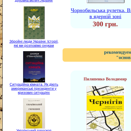
Духовна велич України
Чорнобильська рулетка. В
в ядерній зоні
300 грн.
Збройні люди України. Історії,
які ми розповімо онукам
рекомендуем
"основ
Пилипенко Володимир
Ситуаційна кімната. Як діють
американські президенти у
кризових ситуаціях
Український гороскоп