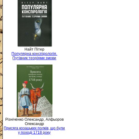
Найт Пітер
Популярна конспірологія.
Путівник теоріями змови
Різніченко Олександр, Алфьоров
Олександр
Присяга козацьких полків, що були
у поході 1718 року