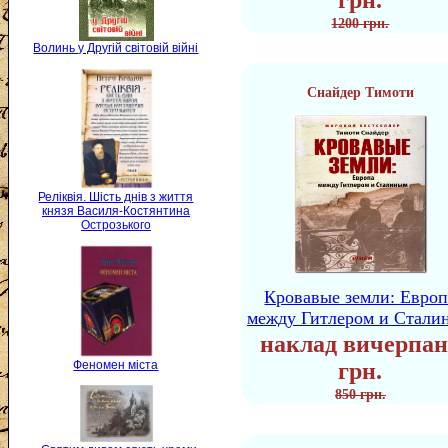
грн.
1200 грн.
Волинь у Другій світовій війні
Снайдер Тимоти
Реліквія. Шість днів з життя
князя Василя-Костянтина
Острозького
Кровавые земли: Европ
между Гитлером и Стали
наклад вичерпан
Феномен міста
грн.
850 грн.