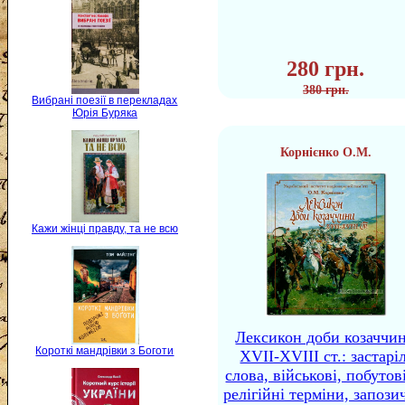
280 грн.
380 грн.
Вибрані поезії в перекладах
Юрія Буряка
Корнієнко О.М.
Кажи жінці правду, та не всю
Лексикон доби козаччи
Короткі мандрівки з Боготи
XVII-XVIII ст.: застаріл
слова, військові, побутов
релігійні терміни, запози