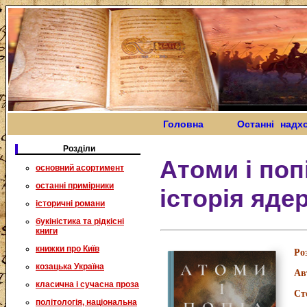
Головна
Останні надх
Розділи
Атоми і поп
основний асортимент
останні примірники
історія яде
історичні романи
букіністика та рідкісні
книги
книжки про Київ
Ро
козацька Україна
Ав
класична і сучасна проза
Ст
політологія, національна