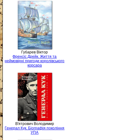
Губарев Віктор
Френсіс Дрейк. Життя та
неймовірні пригоди королівського
корсара
В'ятрович Володимир
Генерал Кук. Біографія покоління
УПА