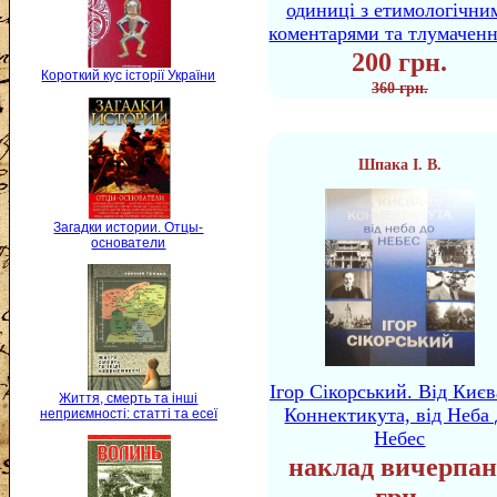
одиниці з етимологічни
коментарями та тлумачен
200 грн.
Короткий кус історії України
360 грн.
Шпака І. В.
Загадки истории. Отцы-
основатели
Ігор Сікорський. Від Києв
Життя, смерть та інші
Коннектикута, від Неба 
неприємності: статті та есеї
Небес
наклад вичерпан