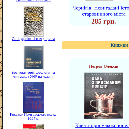
Чернігів. Невигадані істо
старовинного міста
285 грн.
Солідарність і солідаризм
Книжки 
Петров Олексій
Без території. Ідеологія та
чин уряду УНР на чужині
Реєстри Полтавського полку
1654 р.
Кава з присмаком попе