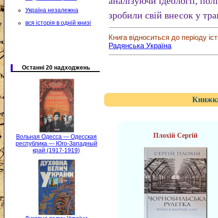
аналізуючи ідеології, пол
Україна незалежна
зробили свій внесок у траг
вся історія в одній книзі
Книга відноситься до періоду іст
Радянська Україна
Останні 20 надходжень
Книжки
Плохій Сергій
Вольная Одесса — Одесская
республика — Юго-Западный
край (1917-1919)