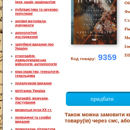
ідея, нація, націоналізм
Об
публіцистика та науково-
Фо
популярні
Ст
архівні матеріали,
документи
Рі
археологічні
дослідження
Мо
зарубіжні видання про
Іл
Україну
9359
IS
етнографія,
Код товару:
давньоукраїнська
міфологія, антропологія
краєзнавство, генеалогія,
геральдика
подарункові видання
мілітарна Україна
придбати
біографії, мемуари,
листування
визвольні рухи XX ст.
Також можна замовити к
періодичні та серійні
товару(ів) через смс, або
видання
перекладна література