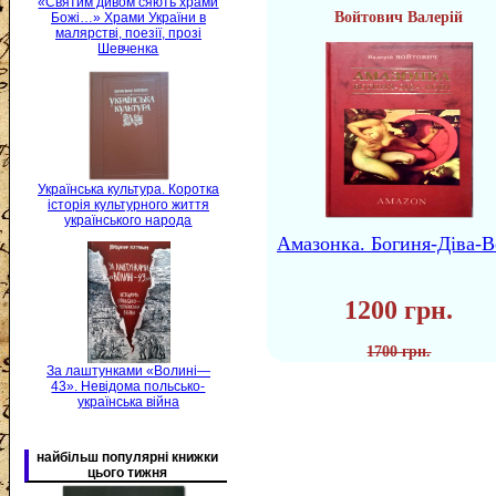
«Святим дивом сяють храми
Войтович Валерій
Божі…» Храми України в
малярстві, поезії, прозі
Шевченка
Українська культура. Коротка
історія культурного життя
українського народа
Амазонка. Богиня-Діва-В
1200 грн.
1700 грн.
За лаштунками «Волині—
43». Невідома польсько-
українська війна
найбільш популярні книжки
цього тижня