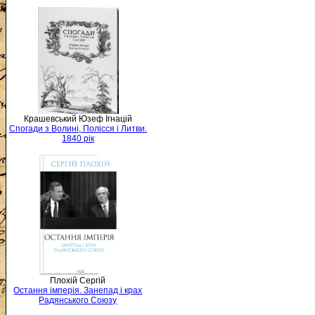
Крашевський Юзеф Ігнацій
Спогади з Волині, Полісся і Литви.
1840 рік
Плохій Сергій
Остання імперія. Занепад і крах
Радянського Союзу