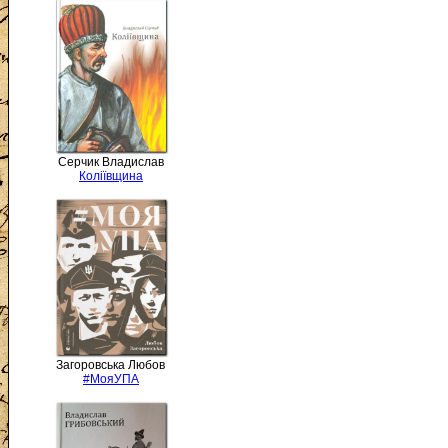
Серчик Владислав
Коліївщина
Загоровська Любов
#МояУПА