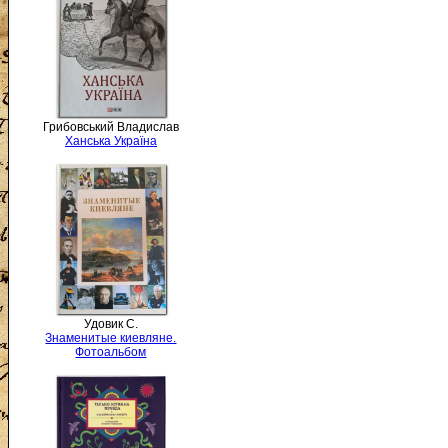
Грибовський Владислав
Ханська Україна
Удовик С.
Знаменитые киевляне.
Фотоальбом