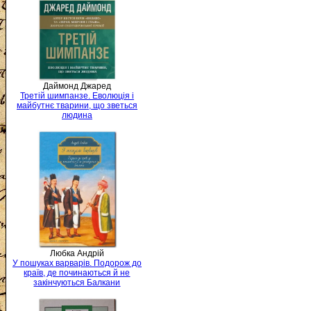
Даймонд Джаред
Третій шимпанзе. Еволюція і
майбутнє тварини, що зветься
людина
Любка Андрій
У пошуках варварів. Подорож до
країв, де починаються й не
закінчуються Балкани