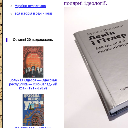
полярні ідеології.
Україна незалежна
вся історія в одній книзі
Останні 20 надходжень
Вольная Одесса — Одесская
республика — Юго-Западный
край (1917-1919)