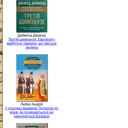
Даймонд Джаред
Третій шимпанзе. Еволюція і
майбутнє тварини, що зветься
людина
Любка Андрій
У пошуках варварів. Подорож до
країв, де починаються й не
закінчуються Балкани