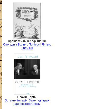
Крашевський Юзеф Ігнацій
Спогади з Волині, Полісся і Литви.
1840 рік
Плохій Сергій
Остання імперія. Занепад і крах
Радянського Союзу