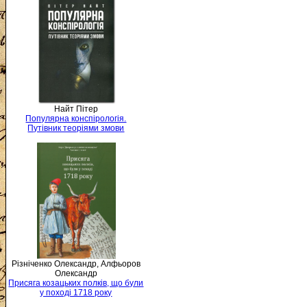
Найт Пітер
Популярна конспірологія.
Путівник теоріями змови
Різніченко Олександр, Алфьоров
Олександр
Присяга козацьких полків, що були
у поході 1718 року