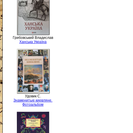
Грибовський Владислав
Ханська Україна
Удовик С.
Знаменитые киевляне.
Фотоальбом