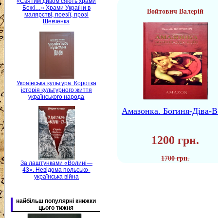
«Святим дивом сяють храми
Божі…» Храми України в
Войтович Валерій
малярстві, поезії, прозі
Шевченка
Українська культура. Коротка
історія культурного життя
українського народа
Амазонка. Богиня-Діва-В
1200 грн.
1700 грн.
За лаштунками «Волині—
43». Невідома польсько-
українська війна
найбільш популярні книжки
цього тижня