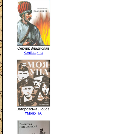
Серчик Владислав
Коліївщина
Загоровська Любов
#МояУПА