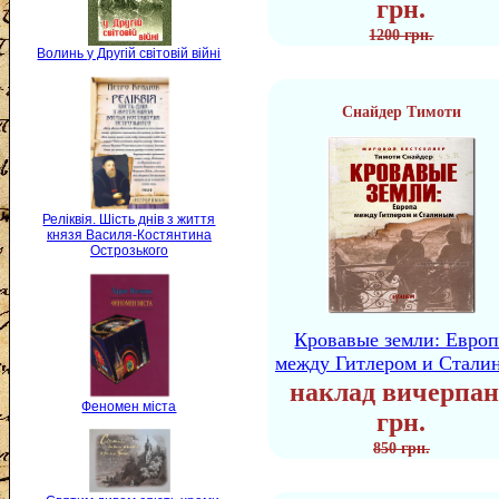
грн.
1200 грн.
Волинь у Другій світовій війні
Снайдер Тимоти
Реліквія. Шість днів з життя
князя Василя-Костянтина
Острозького
Кровавые земли: Европ
между Гитлером и Стали
наклад вичерпан
Феномен міста
грн.
850 грн.