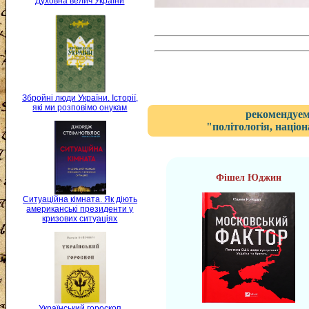
Духовна велич України
Збройні люди України. Історії,
які ми розповімо онукам
рекомендуем
"політологія, націон
Фішел Юджин
Ситуаційна кімната. Як діють
американські президенти у
кризових ситуаціях
Український гороскоп