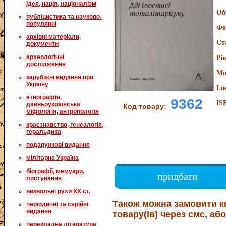
ідея, нація, націоналізм
Об
публіцистика та науково-
популярні
Фо
архівні матеріали,
Ст
документи
археологічні
Рі
дослідження
Мо
зарубіжні видання про
Україну
Іл
етнографія,
9362
IS
давньоукраїнська
Код товару:
міфологія, антропологія
краєзнавство, генеалогія,
геральдика
подарункові видання
мілітарна Україна
біографії, мемуари,
придбати
листування
визвольні рухи XX ст.
Також можна замовити к
періодичні та серійні
видання
товару(ів) через смс, або
перекладна література