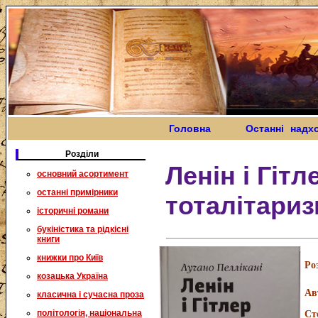
Головна
Останні надх
Розділи
Ленін і Гітл
основний асортимент
останні примірники
тоталітари
історичні романи
букіністика та рідкісні
книги
книжки про Київ
Ро
козацька Україна
Ав
класична і сучасна проза
політологія, національна
Ст