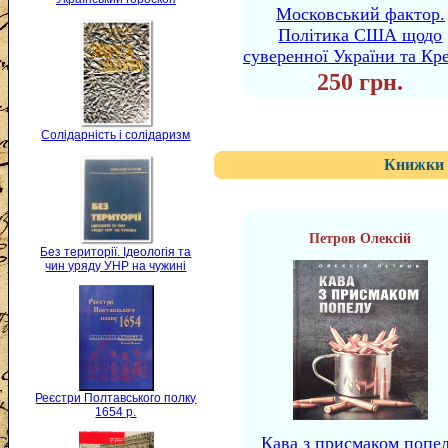
Московський фактор.
Політика США щодо
суверенної України та Кр
250 грн.
Солідарність і солідаризм
Книжки 
Петров Олексій
Без території. Ідеологія та
чин уряду УНР на чужині
Реєстри Полтавського полку
1654 р.
Кава з присмаком попе