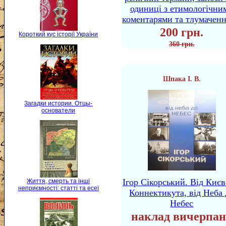
одиниці з етимологічни
коментарями та тлумачен
200 грн.
Короткий кус історії України
360 грн.
Шпака І. В.
Загадки истории. Отцы-
основатели
Ігор Сікорський. Від Києв
Життя, смерть та інші
неприємності: статті та есеї
Коннектикута, від Неба 
Небес
наклад вичерпан