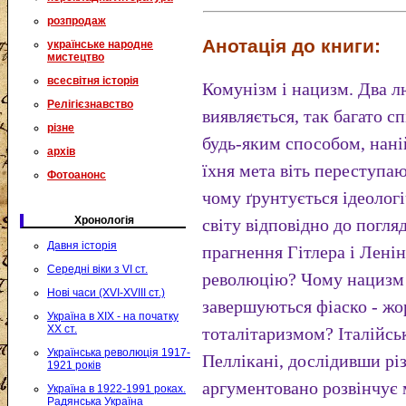
розпродаж
Анотація до книги:
українське народне
мистецтво
всесвітня історія
Комунізм і нацизм. Два л
Релігієзнавство
виявляється, так багато сп
різне
будь-яким способом, нані
архів
їхня мета віть переступа
Фотоанонс
чому ґрунтується ідеолог
Хронологія
світу відповідно до погля
Давня історія
прагнення Гітлера і Лені
Середні віки з VI ст.
революцію? Чому нацизм 
Нові часи (XVI-XVIII ст.)
завершуються фіаско - ж
Україна в XIX - на початку
XX ст.
тоталітаризмом? Італійсь
Українська революція 1917-
Пеллікані, дослідивши різ
1921 років
аргументовано розвінчує 
Україна в 1922-1991 роках.
Радянська Україна