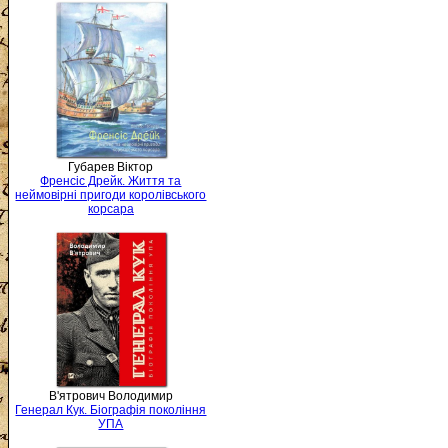
Губарев Віктор
Френсіс Дрейк. Життя та
неймовірні пригоди королівського
корсара
В'ятрович Володимир
Генерал Кук. Біографія покоління
УПА