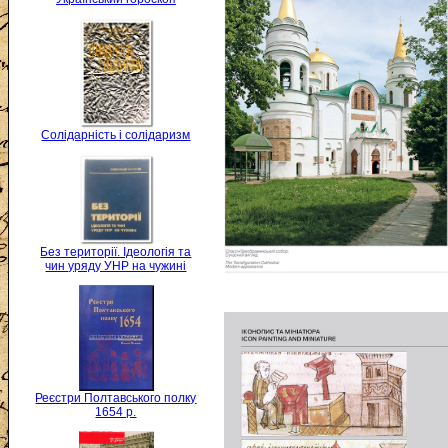
Солідарність і солідаризм
Без території. Ідеологія та
чин уряду УНР на чужині
Реєстри Полтавського полку
1654 р.