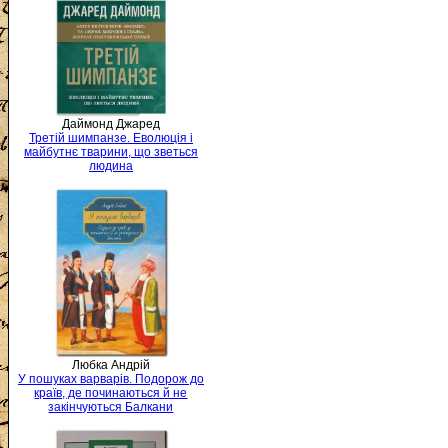
Даймонд Джаред
Третій шимпанзе. Еволюція і
майбутнє тварини, що зветься
людина
Любка Андрій
У пошуках варварів. Подорож до
країв, де починаються й не
закінчуються Балкани