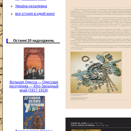
Україна незалежна
вся історія в одній книзі
Останні 20 надходжень
Вольная Одесса — Одесская
республика — Юго-Западный
край (1917-1919)