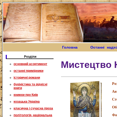
Головна
Останні надх
Розділи
Мистецтво К
основний асортимент
останні примірники
історичні романи
Ро
букіністика та рідкісні
книги
Ав
книжки про Київ
Ст
козацька Україна
Об
класична і сучасна проза
Фо
політологія, національна