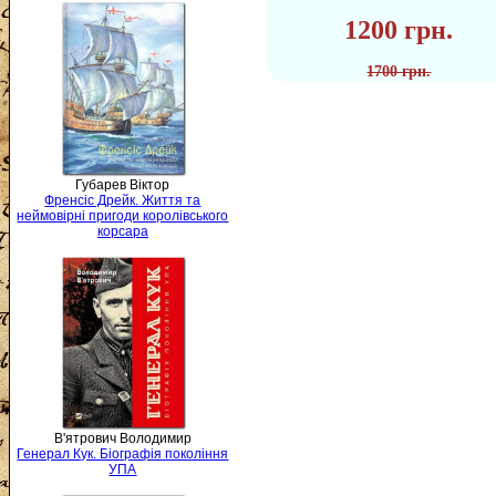
1200 грн.
1700 грн.
Губарев Віктор
Френсіс Дрейк. Життя та
неймовірні пригоди королівського
корсара
В'ятрович Володимир
Генерал Кук. Біографія покоління
УПА