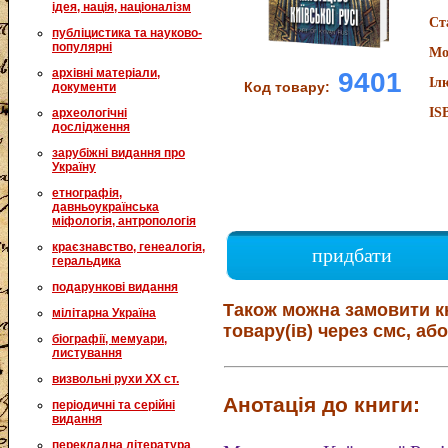
ідея, нація, націоналізм
Ст
публіцистика та науково-
популярні
Мо
архівні матеріали,
9401
Іл
Код товару:
документи
IS
археологічні
дослідження
зарубіжні видання про
Україну
етнографія,
давньоукраїнська
міфологія, антропологія
краєзнавство, генеалогія,
придбати
геральдика
подарункові видання
Також можна замовити к
мілітарна Україна
товару(ів) через смс, або
біографії, мемуари,
листування
визвольні рухи XX ст.
Анотація до книги:
періодичні та серійні
видання
перекладна література