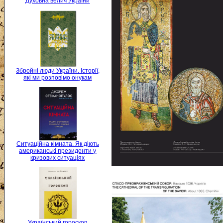
Духовна велич України
Збройні люди України. Історії,
які ми розповімо онукам
Ситуаційна кімната. Як діють
американські президенти у
кризових ситуаціях
Український гороскоп