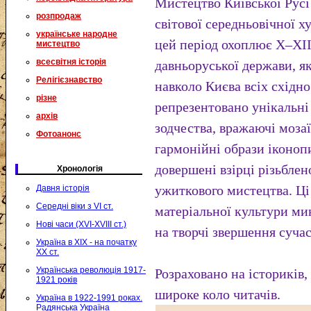
Мистецтво Київської Рус
розпродаж
світової середньовічної 
українське народне
цей період охоплює X–XII
мистецтво
всесвітня історія
давньоруської держави, я
Релігієзнавство
навколо Києва всіх східн
різне
репрезентовано унікальні
архів
зодчества, вражаючі мозаї
Фотоанонс
гармонійні образи іконоп
довершені взірці різьблен
Хронологія
ужиткового мистецтва. Ці
Давня історія
Середні віки з VI ст.
матеріальної культури м
Нові часи (XVI-XVIII ст.)
на творчі звершення сучас
Україна в XIX - на початку
XX ст.
Українська революція 1917-
Розраховано на істориків,
1921 років
широке коло читачів.
Україна в 1922-1991 роках.
Радянська Україна