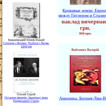
Кровавые земли: Европ
между Гитлером и Стали
наклад вичерпан
грн.
850 грн.
Крашевський Юзеф Ігнацій
Спогади з Волині, Полісся і Литви.
1840 рік
Войтович Валерій
Плохій Сергій
Амазонка. Богиня-Діва-В
Остання імперія. Занепад і крах
Радянського Союзу