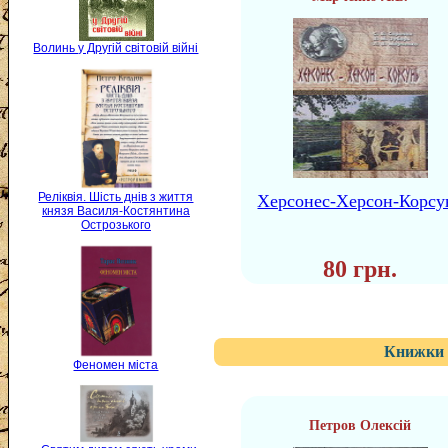
Волинь у Другій світовій війні
Реліквія. Шість днів з життя
Херсонес-Херсон-Корсу
князя Василя-Костянтина
Острозького
80 грн.
Книжки 
Феномен міста
Петров Олексій