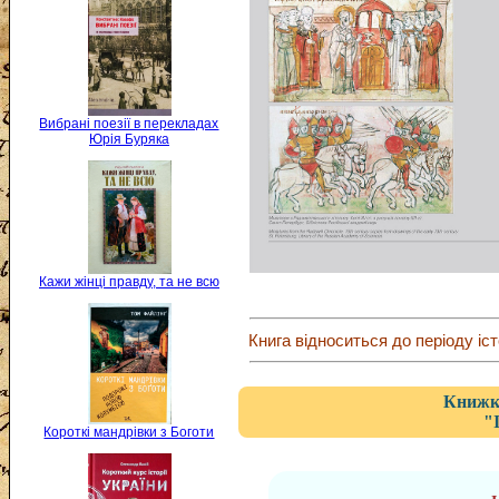
Вибрані поезії в перекладах
Юрія Буряка
Кажи жінці правду, та не всю
Книга відноситься до періоду іст
Книжка
"
Короткі мандрівки з Боготи