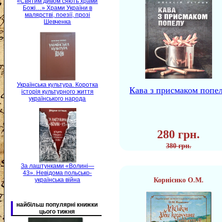
«Святим дивом сяють храми
Божі…» Храми України в
малярстві, поезії, прозі
Шевченка
Українська культура. Коротка
Кава з присмаком попе
історія культурного життя
українського народа
280 грн.
380 грн.
За лаштунками «Волині—
43». Невідома польсько-
українська війна
Корнієнко О.М.
найбільш популярні книжки
цього тижня