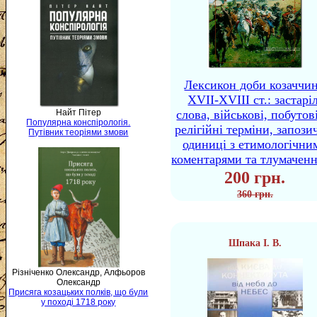
Лексикон доби козаччи
XVII-XVIII ст.: застаріл
Найт Пітер
слова, військові, побутов
Популярна конспірологія.
релігійні терміни, запози
Путівник теоріями змови
одиниці з етимологічни
коментарями та тлумачен
200 грн.
360 грн.
Шпака І. В.
Різніченко Олександр, Алфьоров
Олександр
Присяга козацьких полків, що були
у поході 1718 року