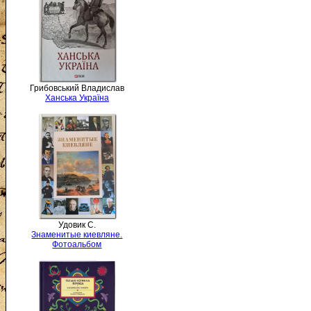
Грибовський Владислав
Ханська Україна
Удовик С.
Знаменитые киевляне.
Фотоальбом