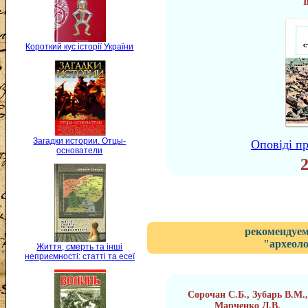
І
Короткий кус історії України
Загадки истории. Отцы-
Оповіді пр
основатели
рекомендуем
"археоло
Життя, смерть та інші
неприємності: статті та есеї
Сорочан С.Б., Зубарь В.М.,
Марченко Л.В.