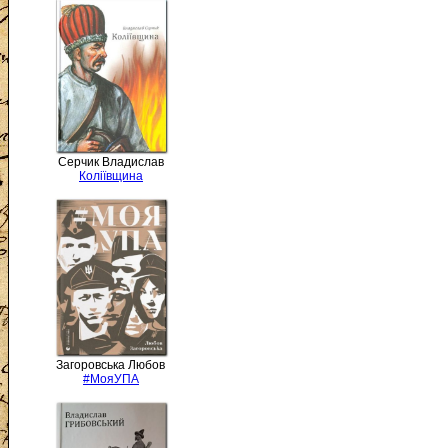
Серчик Владислав
Коліївщина
Загоровська Любов
#МояУПА