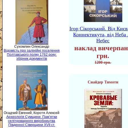
Ігор Сікорський. Від Києв
Коннектикута, від Неба 
Небес
наклад вичерпан
Сухомлин Олександр
Відомість про залінійні поселення
грн.
Полтавського полку 1762 року:
збірник документів
1200 грн.
Снайдер Тимоти
Осадчий Евгений, Коротя Алексей
Археологія Сумщини. Пам’ятки
селітроварного виробництва
Південної Сіверщини XVII ст.