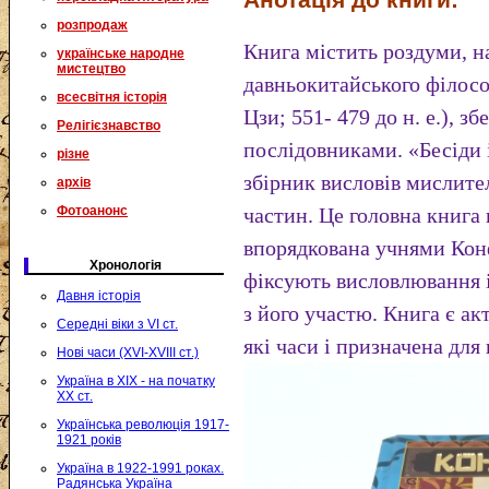
розпродаж
Книга містить роздуми, н
українське народне
мистецтво
давньокитайського філосо
всесвітня історія
Цзи; 551- 479 до н. е.), з
Релігієзнавство
послідовниками. «Бесіди
різне
збірник висловів мислите
архів
Фотоанонс
частин. Це головна книга 
впорядкована учнями Конф
Хронологія
фіксують висловлювання і
Давня історія
з його участю. Книга є ак
Середні віки з VI ст.
які часи і призначена для
Нові часи (XVI-XVIII ст.)
Україна в XIX - на початку
XX ст.
Українська революція 1917-
1921 років
Україна в 1922-1991 роках.
Радянська Україна