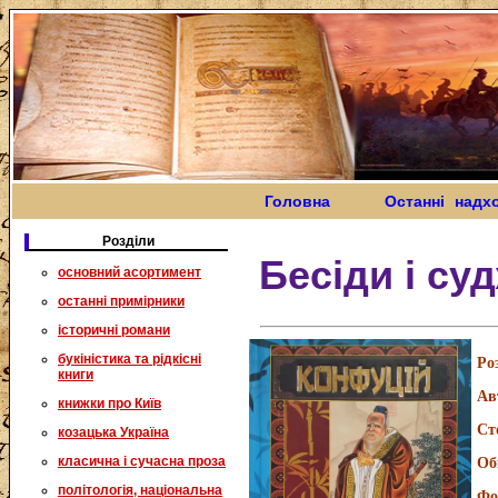
Головна
Останні надх
Розділи
Бесіди і су
основний асортимент
останні примірники
історичні романи
букіністика та рідкісні
Ро
книги
Ав
книжки про Київ
Ст
козацька Україна
класична і сучасна проза
Об
політологія, національна
Фо