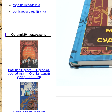
Україна незалежна
вся історія в одній книзі
Останні 20 надходжень
Вольная Одесса — Одесская
республика — Юго-Западный
край (1917-1919)