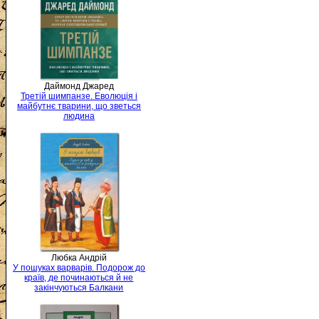
Даймонд Джаред
Третій шимпанзе. Еволюція і
майбутнє тварини, що зветься
людина
Любка Андрій
У пошуках варварів. Подорож до
країв, де починаються й не
закінчуються Балкани