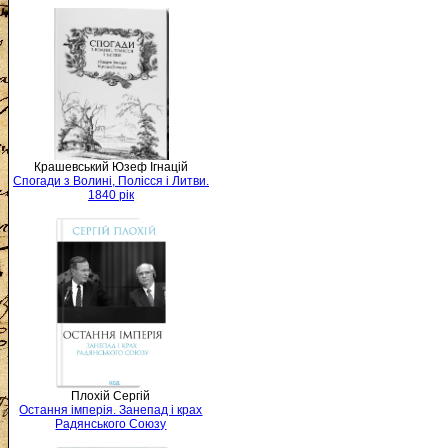
Крашевський Юзеф Ігнацій
Спогади з Волині, Полісся і Литви.
1840 рік
Плохій Сергій
Остання імперія. Занепад і крах
Радянського Союзу