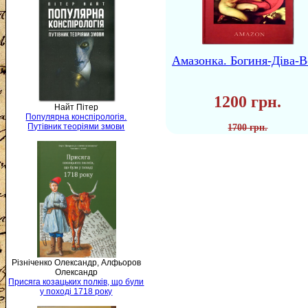
Амазонка. Богиня-Діва-В
1200 грн.
Найт Пітер
Популярна конспірологія.
Путівник теоріями змови
1700 грн.
Різніченко Олександр, Алфьоров
Олександр
Присяга козацьких полків, що були
у поході 1718 року