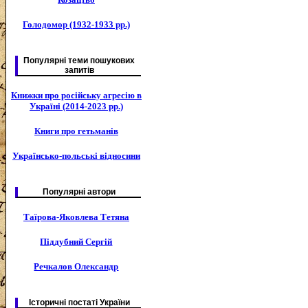
Голодомор (1932-1933 рр.)
Популярні теми пошукових
запитів
Книжки про російську агресію в
Україні (2014-2023 рр.)
Книги про гетьманів
Українсько-польські відносини
Популярні автори
Таїрова-Яковлева Тетяна
Піддубний Сергій
Речкалов Олександр
Історичні постаті України