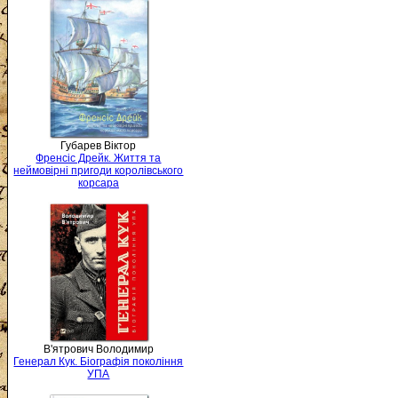
Губарев Віктор
Френсіс Дрейк. Життя та
неймовірні пригоди королівського
корсара
В'ятрович Володимир
Генерал Кук. Біографія покоління
УПА