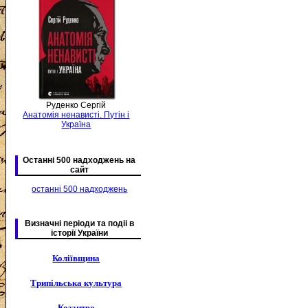
Руденко Сергій
Анатомія ненависті. Путін і
Україна
Останні 500 надходжень на
сайт
останні 500 надходжень
Визначні періоди та подіі в
історії України
Коліївщина
Трипільська культура
Козацтво