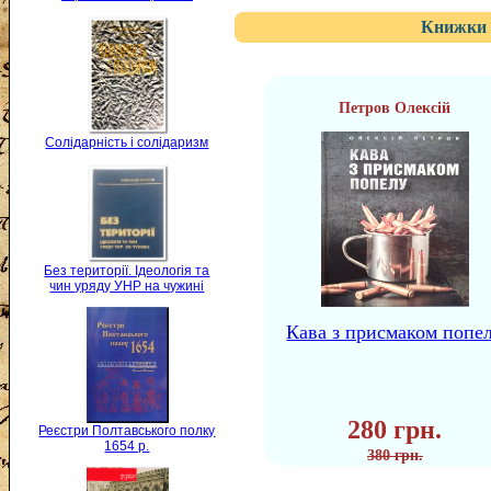
Книжки 
Петров Олексій
Солідарність і солідаризм
Без території. Ідеологія та
чин уряду УНР на чужині
Кава з присмаком попе
280 грн.
Реєстри Полтавського полку
1654 р.
380 грн.