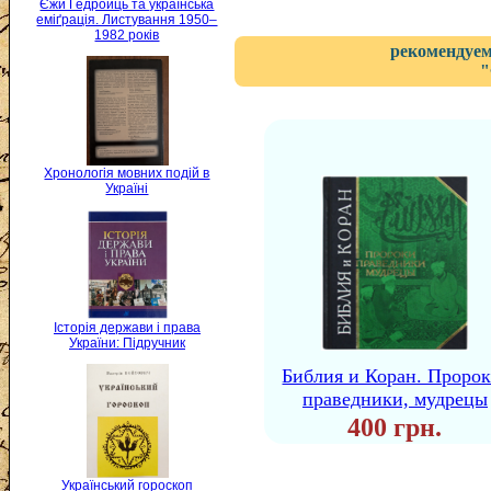
Єжи Ґедройць та українська
еміґрація. Листування 1950–
1982 років
рекомендуем
"
Хронологія мовних подій в
Україні
Історія держави і права
України: Підручник
Библия и Коран. Пророк
праведники, мудрецы
400 грн.
Український гороскоп