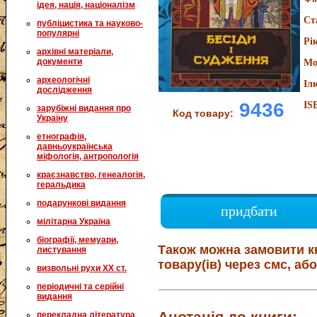
ідея, нація, націоналізм
Ст
публіцистика та науково-
популярні
Рі
архівні матеріали,
документи
Мо
археологічні
Іл
дослідження
9436
IS
зарубіжні видання про
Код товару:
Україну
етнографія,
давньоукраїнська
міфологія, антропологія
краєзнавство, генеалогія,
геральдика
подарункові видання
придбати
мілітарна Україна
біографії, мемуари,
Також можна замовити к
листування
товару(ів) через смс, або
визвольні рухи XX ст.
періодичні та серійні
видання
Анотація до книги:
перекладна література