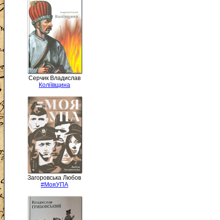
Серчик Владислав
Коліївщина
Загоровська Любов
#МояУПА