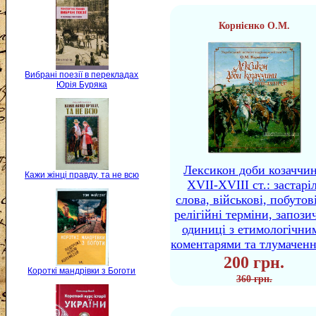
Корнієнко О.М.
Вибрані поезії в перекладах
Юрія Буряка
Лексикон доби козаччи
Кажи жінці правду, та не всю
XVII-XVIII ст.: застаріл
слова, військові, побутов
релігійні терміни, запози
одиниці з етимологічни
коментарями та тлумачен
200 грн.
Короткі мандрівки з Боготи
360 грн.