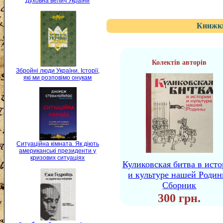
Духовна велич України
Книжки
Колектів авторів
Збройні люди України. Історії,
які ми розповімо онукам
Ситуаційна кімната. Як діють
американські президенти у
кризових ситуаціях
Куликовская битва в ист
и культуре нашей Родин
Сборник
300 грн.