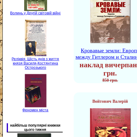
Волинь у Другій світовій війні
Кровавые земли: Европ
между Гитлером и Стали
Реліквія. Шість днів з життя
наклад вичерпан
князя Василя-Костянтина
Острозького
грн.
850 грн.
Войтович Валерій
Феномен міста
найбільш популярні книжки
цього тижня