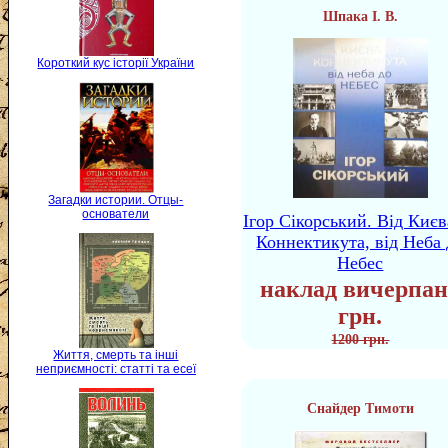
Шпака І. В.
Короткий кус історії України
Загадки истории. Отцы-
основатели
Ігор Сікорський. Від Києв
Коннектикута, від Неба 
Небес
наклад вичерпан
грн.
1200 грн.
Життя, смерть та інші
неприємності: статті та есеї
Снайдер Тимоти