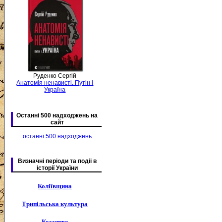
Руденко Сергій
Анатомія ненависті. Путін і
Україна
Останні 500 надходжень на
сайт
останні 500 надходжень
Визначні періоди та подіі в
історії України
Коліївщина
Трипільська культура
Козацтво