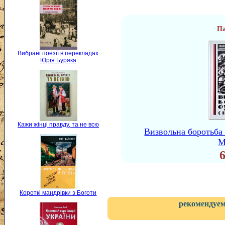
Па
Вибрані поезії в перекладах
Юрія Буряка
Кажи жінці правду, та не всю
Визвольна боротьба
М
Короткі мандрівки з Боготи
рекомендуем