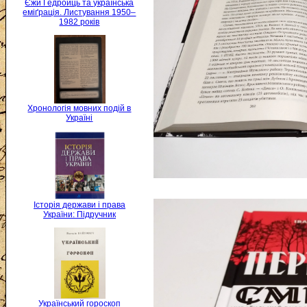
Єжи Ґедройць та українська
еміґрація. Листування 1950–
1982 років
Хронологія мовних подій в
Україні
Історія держави і права
України: Підручник
Український гороскоп