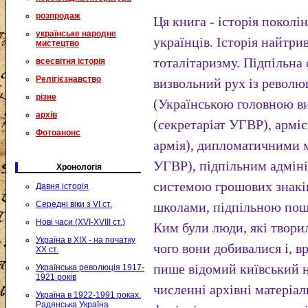
розпродаж
Ця книга - історія поколі
українське народне
українців. Історія найтри
мистецтво
тоталітаризму. Підпільна 
всесвітня історія
Релігієзнавство
визвольний рух із револ
різне
(Українською головною в
архів
(секретаріат УГВР), армі
Фотоанонс
армія), дипломатичними м
УГВР), підпільним адмін
Хронологія
системою грошових знакі
Давня історія
Середні віки з VI ст.
школами, підпільною пош
Нові часи (XVI-XVIII ст.)
Ким були люди, які творил
Україна в XIX - на початку
чого вони добивалися і, в
XX ст.
пише відомий київський 
Українська революція 1917-
1921 років
численні архівні матеріал
Україна в 1922-1991 роках.
Радянська Україна