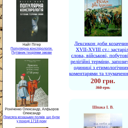
Лексикон доби козаччи
Найт Пітер
Популярна конспірологія.
XVII-XVIII ст.: застаріл
Путівник теоріями змови
слова, військові, побутов
релігійні терміни, запози
одиниці з етимологічни
коментарями та тлумачен
200 грн.
360 грн.
Шпака І. В.
Різніченко Олександр, Алфьоров
Олександр
Присяга козацьких полків, що були
у поході 1718 року