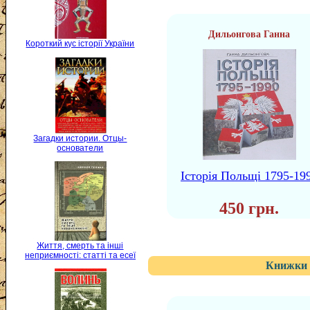
Дильонгова Ганна
Короткий кус історії України
Загадки истории. Отцы-
основатели
Історія Польщі 1795-19
450 грн.
Життя, смерть та інші
неприємності: статті та есеї
Книжки 