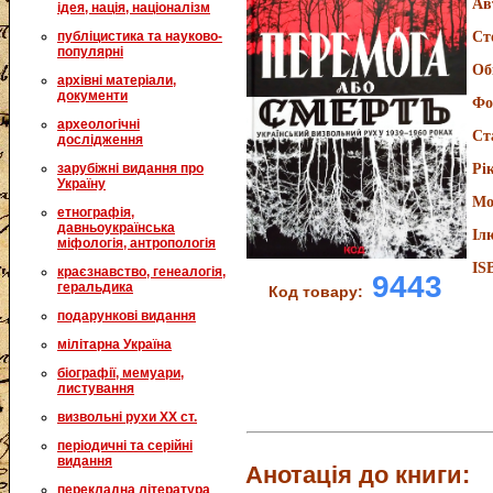
Ав
ідея, нація, націоналізм
публіцистика та науково-
Ст
популярні
Об
архівні матеріали,
документи
Фо
археологічні
Ст
дослідження
зарубіжні видання про
Рі
Україну
Мо
етнографія,
давньоукраїнська
Іл
міфологія, антропологія
IS
краєзнавство, генеалогія,
9443
геральдика
Код товару:
подарункові видання
мілітарна Україна
біографії, мемуари,
листування
визвольні рухи XX ст.
періодичні та серійні
видання
Анотація до книги:
перекладна література