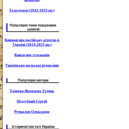
Голодомор (1932-1933 рр.)
Популярні теми пошукових
запитів
Книжки про російську агресію в
Україні (2014-2023 рр.)
Книги про гетьманів
Українсько-польські відносини
Популярні автори
Таїрова-Яковлева Тетяна
Піддубний Сергій
Речкалов Олександр
Історичні постаті України