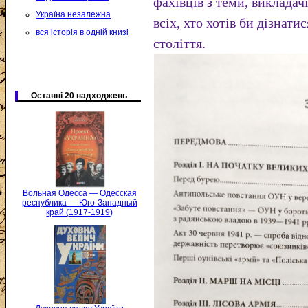
фахівців з теми, викладачі
Україна незалежна
всіх, хто хотів би дізнат
вся історія в одній книзі
століття.
Останні 20 надходжень
Вольная Одесса — Одесская
республика — Юго-Западный
край (1917-1919)