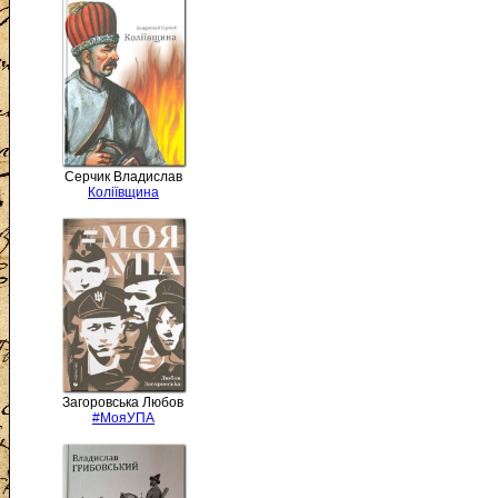
Серчик Владислав
Коліївщина
Загоровська Любов
#МояУПА