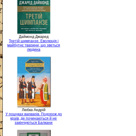
Даймонд Джаред
Третій шимпанзе. Еволюція і
майбутнє тварини, що зветься
людина
Любка Андрій
У пошуках варварів. Подорож до
країв, де починаються й не
закінчуються Балкани