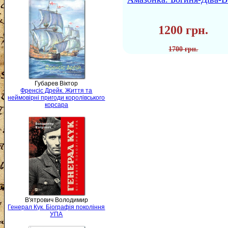
1200 грн.
1700 грн.
Губарев Віктор
Френсіс Дрейк. Життя та
неймовірні пригоди королівського
корсара
В'ятрович Володимир
Генерал Кук. Біографія покоління
УПА