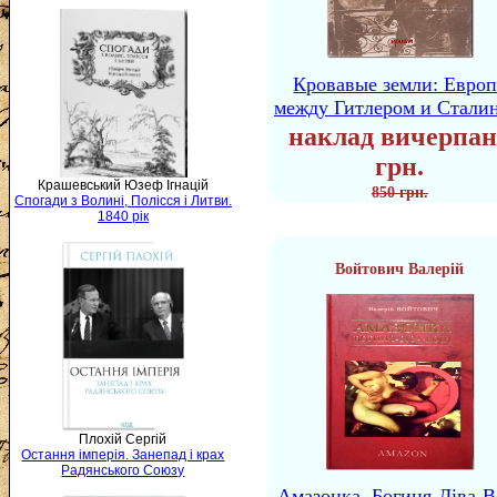
Кровавые земли: Европ
между Гитлером и Стали
наклад вичерпан
грн.
Крашевський Юзеф Ігнацій
850 грн.
Спогади з Волині, Полісся і Литви.
1840 рік
Войтович Валерій
Плохій Сергій
Остання імперія. Занепад і крах
Радянського Союзу
Амазонка. Богиня-Діва-В