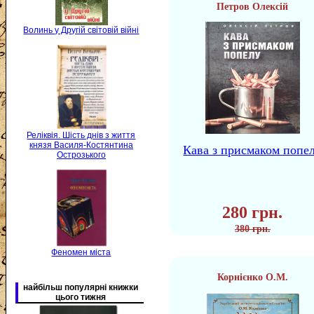
Петров Олексій
Волинь у Другій світовій війні
Реліквія. Шість днів з життя
князя Василя-Костянтина
Кава з присмаком попе
Острозького
280 грн.
380 грн.
Феномен міста
Корнієнко О.М.
найбільш популярні книжки
цього тижня