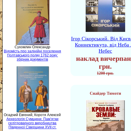
Ігор Сікорський. Від Києв
Коннектикута, від Неба 
Сухомлин Олександр
Небес
Відомість про залінійні поселення
Полтавського полку 1762 року:
наклад вичерпан
збірник документів
грн.
1200 грн.
Снайдер Тимоти
Осадчий Евгений, Коротя Алексей
Археологія Сумщини. Пам’ятки
селітроварного виробництва
Південної Сіверщини XVII ст.