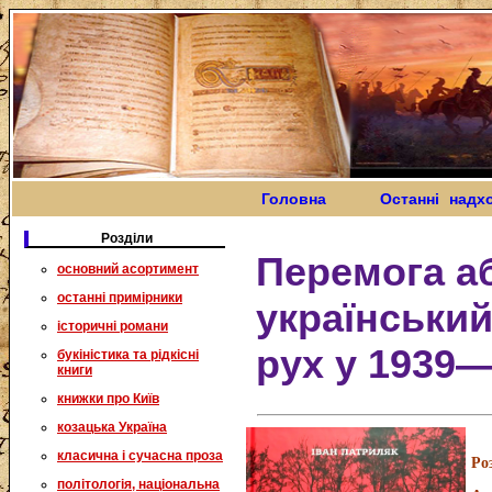
Головна
Останні надх
Розділи
Перемога а
основний асортимент
останні примірники
українськи
історичні романи
рух у 1939
букіністика та рідкісні
книги
книжки про Київ
козацька Україна
класична і сучасна проза
Ро
політологія, національна