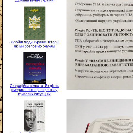
Духовна велич України
Збройні люди України. Історії,
які ми розповімо онукам
Ситуаційна кімната. Як діють
американські президенти у
кризових ситуаціях