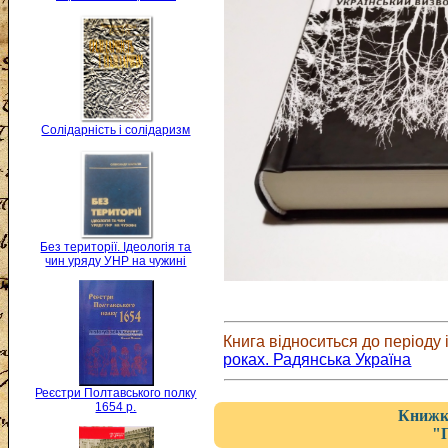
Солідарність і солідаризм
Без території. Ідеологія та
чин уряду УНР на чужині
Книга відноситься до періоду і
роках. Радянська Україна
Реєстри Полтавського полку
1654 р.
Книжка
"