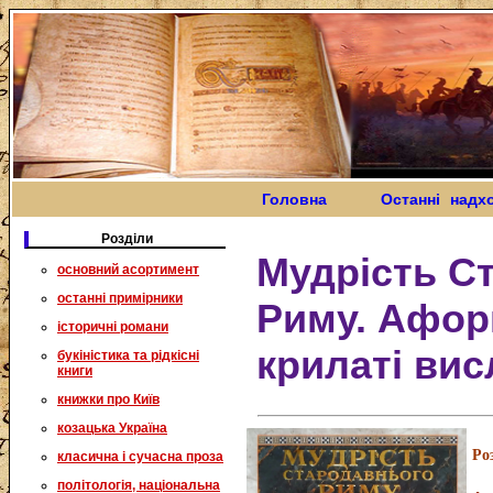
Головна
Останні надх
Розділи
Мудрість С
основний асортимент
останні примірники
Риму. Афор
історичні романи
крилаті ви
букіністика та рідкісні
книги
книжки про Київ
козацька Україна
Ро
класична і сучасна проза
політологія, національна