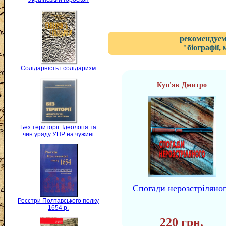
рекомендуем
"біографії,
Солідарність і солідаризм
Куп'як Дмитро
Без території. Ідеологія та
чин уряду УНР на чужині
Спогади нерозстріляно
Реєстри Полтавського полку
1654 р.
220 грн.