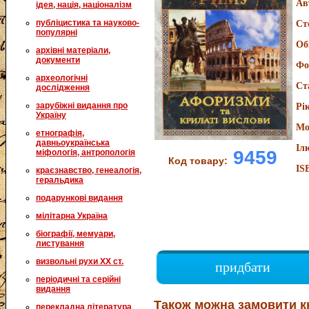
Ав
ідея, нація, націоналізм
публіцистика та науково-
Ст
популярні
Об
архівні матеріали,
документи
Фо
археологічні
Ст
дослідження
зарубіжні видання про
Рі
Україну
Мо
етнографія,
давньоукраїнська
Іл
9459
міфологія, антропологія
Код товару:
IS
краєзнавство, генеалогія,
геральдика
подарункові видання
мілітарна Україна
біографії, мемуари,
листування
визвольні рухи XX ст.
придбати
періодичні та серійні
видання
Також можна замовити к
перекладна література