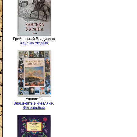
Грибовський Владислав
Ханська Україна
Удовик С.
Знаменитые киевляне.
Фотоальбом