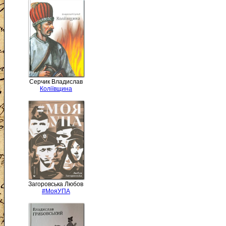
Серчик Владислав
Коліївщина
Загоровська Любов
#МояУПА