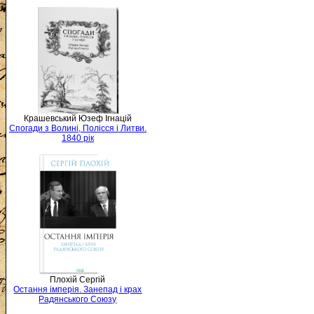
Крашевський Юзеф Ігнацій
Спогади з Волині, Полісся і Литви.
1840 рік
Плохій Сергій
Остання імперія. Занепад і крах
Радянського Союзу