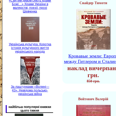
«Святим дивом сяють храми
Снайдер Тимоти
Божі…» Храми України в
малярстві, поезії, прозі
Шевченка
Українська культура. Коротка
історія культурного життя
українського народа
Кровавые земли: Европ
между Гитлером и Стали
наклад вичерпан
грн.
850 грн.
За лаштунками «Волині—
43». Невідома польсько-
українська війна
Войтович Валерій
найбільш популярні книжки
цього тижня