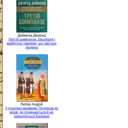
Даймонд Джаред
Третій шимпанзе. Еволюція і
майбутнє тварини, що зветься
людина
Любка Андрій
У пошуках варварів. Подорож до
країв, де починаються й не
закінчуються Балкани