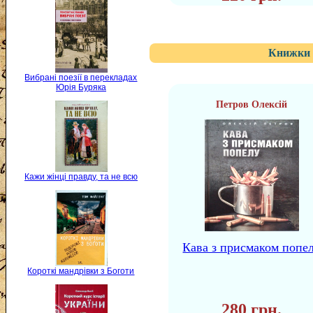
Книжки 
Вибрані поезії в перекладах
Юрія Буряка
Петров Олексій
Кажи жінці правду, та не всю
Кава з присмаком попе
Короткі мандрівки з Боготи
280 грн.