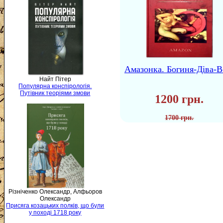
Амазонка. Богиня-Діва-В
Найт Пітер
Популярна конспірологія.
Путівник теоріями змови
1200 грн.
1700 грн.
Різніченко Олександр, Алфьоров
Олександр
Присяга козацьких полків, що були
у поході 1718 року