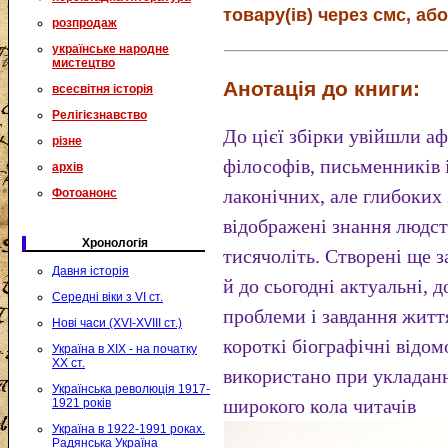
товару(ів) через смс, або
розпродаж
українське народне
мистецтво
Анотація до книги:
всесвітня історія
Релігієзнавство
До цієї збірки увійшли 
різне
філософів, письменників і
архів
лаконічних, але глибоких
Фотоанонс
відображені знання людст
Хронологія
тисячоліть. Створені ще з
Давня історія
й до сьогодні актуальні,
Середні віки з VI ст.
проблеми і завдання життя
Нові часи (XVI-XVIII ст.)
короткі біографічні відом
Україна в XIX - на початку
XX ст.
використано при укладанн
Українська революція 1917-
широкого кола читачів
1921 років
Україна в 1922-1991 роках.
Радянська Україна