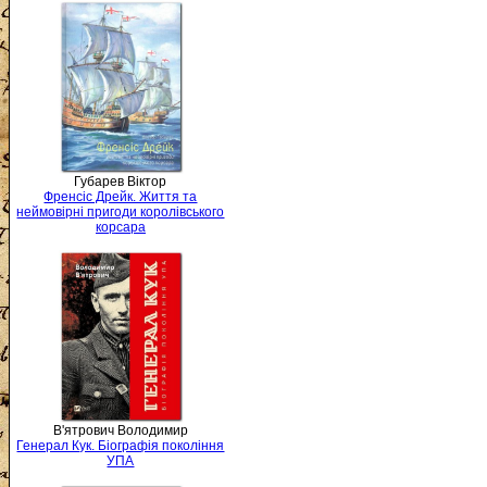
Губарев Віктор
Френсіс Дрейк. Життя та
неймовірні пригоди королівського
корсара
В'ятрович Володимир
Генерал Кук. Біографія покоління
УПА