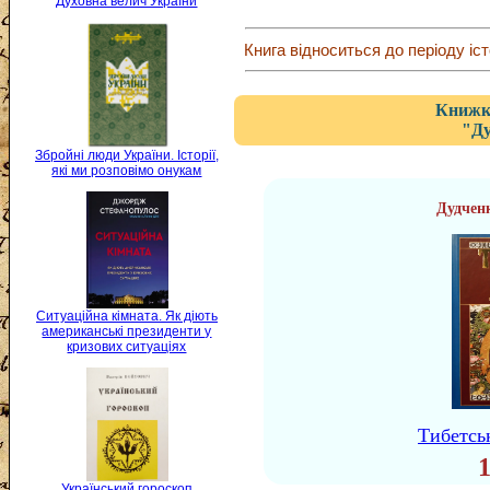
Духовна велич України
Книга відноситься до періоду іст
Книжка
"Ду
Збройні люди України. Історії,
які ми розповімо онукам
Дудченк
Ситуаційна кімната. Як діють
американські президенти у
кризових ситуаціях
Тибетсь
Український гороскоп