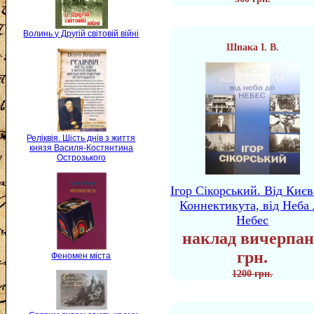
Волинь у Другій світовій війні
Шпака І. В.
Реліквія. Шість днів з життя
князя Василя-Костянтина
Острозького
Ігор Сікорський. Від Києв
Коннектикута, від Неба 
Небес
наклад вичерпан
грн.
Феномен міста
1200 грн.