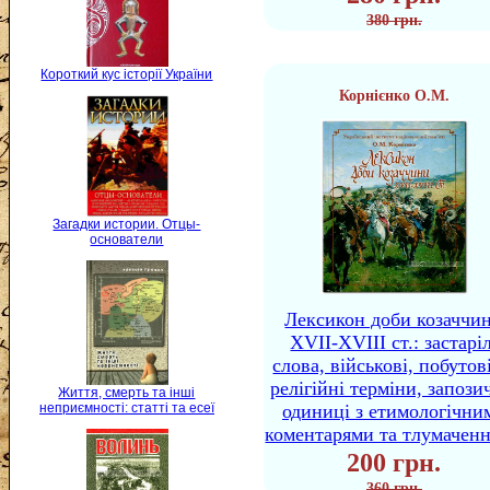
380 грн.
Короткий кус історії України
Корнієнко О.М.
Загадки истории. Отцы-
основатели
Лексикон доби козаччи
XVII-XVIII ст.: застаріл
слова, військові, побутов
релігійні терміни, запози
Життя, смерть та інші
одиниці з етимологічни
неприємності: статті та есеї
коментарями та тлумачен
200 грн.
360 грн.