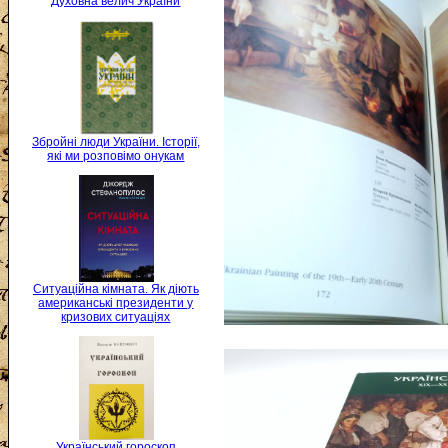
Духовна велич України
Збройні люди України. Історії,
які ми розповімо онукам
Ситуаційна кімната. Як діють
американські президенти у
кризових ситуаціях
Український гороскоп