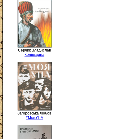
Серчик Владислав
Коліївщина
Загоровська Любов
#МояУПА