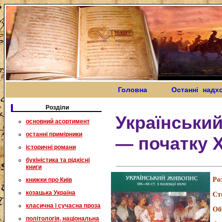
Головна
Останні надх
Розділи
Українськи
основний асортимент
останні примірники
— початку X
історичні романи
букіністика та рідкісні
книги
Ро
книжки про Київ
козацька Україна
Ст
класична і сучасна проза
Об
політологія, національна