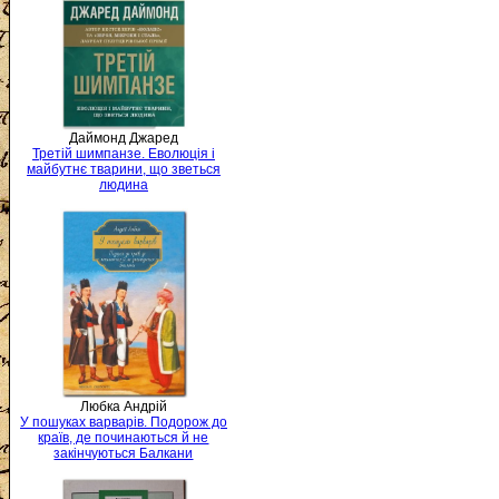
Даймонд Джаред
Третій шимпанзе. Еволюція і
майбутнє тварини, що зветься
людина
Любка Андрій
У пошуках варварів. Подорож до
країв, де починаються й не
закінчуються Балкани