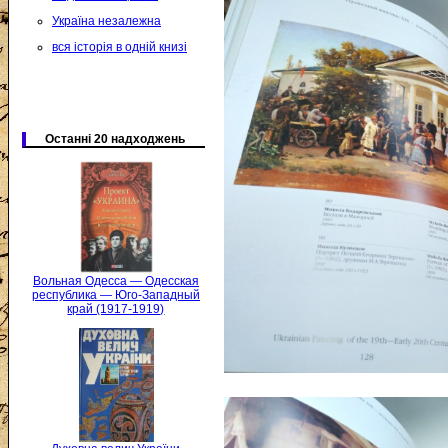
Україна незалежна
вся історія в одній книзі
Останні 20 надходжень
Вольная Одесса — Одесская
республика — Юго-Западный
край (1917-1919)