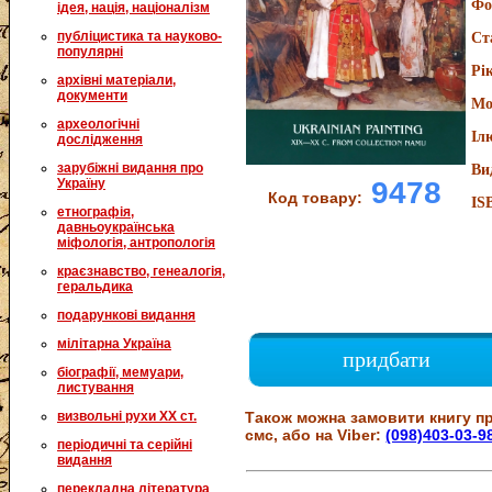
Фо
ідея, нація, націоналізм
публіцистика та науково-
Ст
популярні
Рі
архівні матеріали,
документи
Мо
археологічні
Іл
дослідження
зарубіжні видання про
Ви
9478
Україну
Код товару:
IS
етнографія,
давньоукраїнська
міфологія, антропологія
краєзнавство, генеалогія,
геральдика
подарункові видання
мілітарна Україна
придбати
біографії, мемуари,
листування
визвольні рухи XX ст.
Також можна замовити книгу пр
смс, або на Viber:
(098)403-03-9
періодичні та серійні
видання
перекладна література