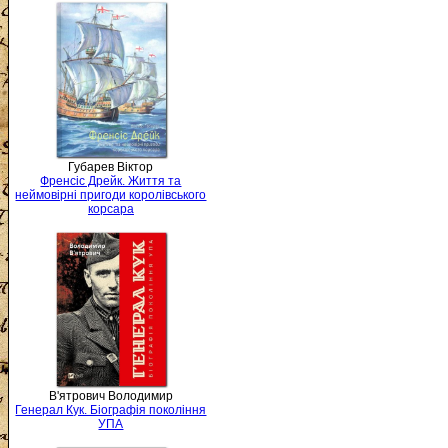
Губарев Віктор
Френсіс Дрейк. Життя та
неймовірні пригоди королівського
корсара
В'ятрович Володимир
Генерал Кук. Біографія покоління
УПА