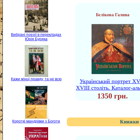
Бєлікова Галина
Вибрані поезії в перекладах
Юрія Буряка
Кажи жінці правду, та не всю
Український портрет XV
XVІІІ століть. Каталог-ал
1350 грн.
Книжки 
Короткі мандрівки з Боготи