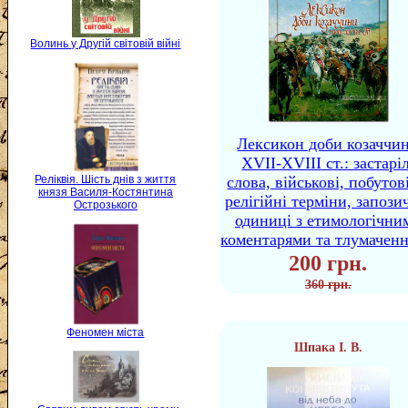
Волинь у Другій світовій війні
Лексикон доби козаччи
XVII-XVIII ст.: застаріл
слова, військові, побутов
Реліквія. Шість днів з життя
князя Василя-Костянтина
релігійні терміни, запози
Острозького
одиниці з етимологічни
коментарями та тлумачен
200 грн.
360 грн.
Феномен міста
Шпака І. В.