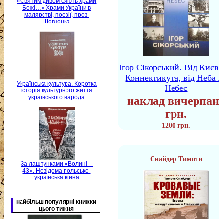
«Святим дивом сяють храми
Божі…» Храми України в
малярстві, поезії, прозі
Шевченка
Ігор Сікорський. Від Києв
Коннектикута, від Неба 
Українська культура. Коротка
Небес
історія культурного життя
українського народа
наклад вичерпан
грн.
1200 грн.
Снайдер Тимоти
За лаштунками «Волині—
43». Невідома польсько-
українська війна
найбільш популярні книжки
цього тижня