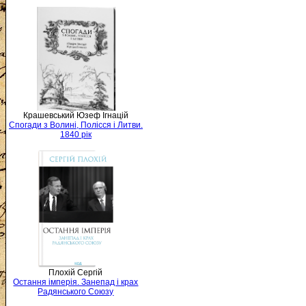
Крашевський Юзеф Ігнацій
Спогади з Волині, Полісся і Литви.
1840 рік
Плохій Сергій
Остання імперія. Занепад і крах
Радянського Союзу