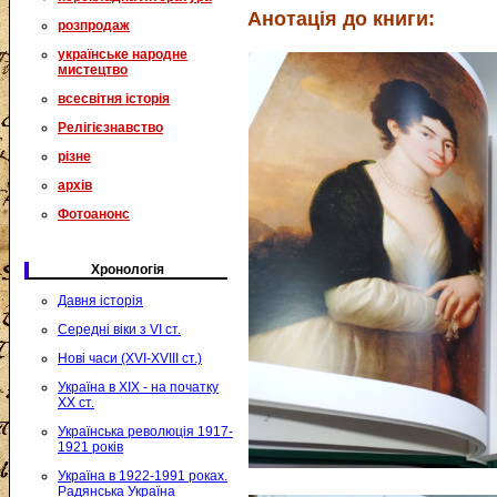
Анотація до книги:
розпродаж
українське народне
мистецтво
всесвітня історія
Релігієзнавство
різне
архів
Фотоанонс
Хронологія
Давня історія
Середні віки з VI ст.
Нові часи (XVI-XVIII ст.)
Україна в XIX - на початку
XX ст.
Українська революція 1917-
1921 років
Україна в 1922-1991 роках.
Радянська Україна