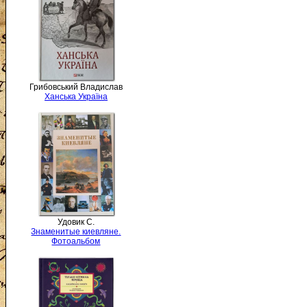
Грибовський Владислав
Ханська Україна
Удовик С.
Знаменитые киевляне.
Фотоальбом