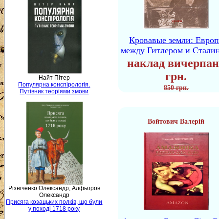
Кровавые земли: Европ
между Гитлером и Стали
наклад вичерпан
грн.
Найт Пітер
Популярна конспірологія.
850 грн.
Путівник теоріями змови
Войтович Валерій
Різніченко Олександр, Алфьоров
Олександр
Присяга козацьких полків, що були
у поході 1718 року