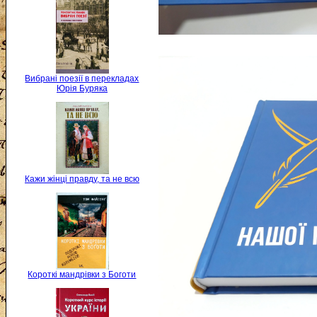
Вибрані поезії в перекладах
Юрія Буряка
Кажи жінці правду, та не всю
Короткі мандрівки з Боготи