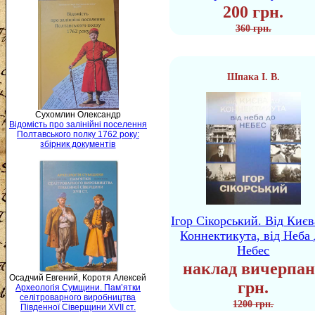
200 грн.
360 грн.
Шпака І. В.
Сухомлин Олександр
Відомість про залінійні поселення
Полтавського полку 1762 року:
збірник документів
Ігор Сікорський. Від Києв
Коннектикута, від Неба 
Небес
наклад вичерпан
Осадчий Евгений, Коротя Алексей
грн.
Археологія Сумщини. Пам’ятки
селітроварного виробництва
1200 грн.
Південної Сіверщини XVII ст.