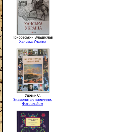
Грибовський Владислав
Ханська Україна
Удовик С.
Знаменитые киевляне.
Фотоальбом