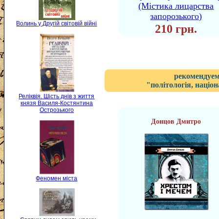
(Містика лицарства
запорозького)
Волинь у Другій світовій війні
210 грн.
рекомендуем
"політологія, націон
Реліквія. Шість днів з життя
князя Василя-Костянтина
Острозького
Донцов Дмитро
Феномен міста