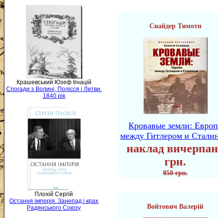
Снайдер Тимоти
Крашевський Юзеф Ігнацій
Спогади з Волині, Полісся і Литви.
1840 рік
Кровавые земли: Европ
между Гитлером и Стали
наклад вичерпан
грн.
850 грн.
Плохій Сергій
Остання імперія. Занепад і крах
Войтович Валерій
Радянського Союзу