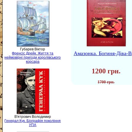
Губарев Віктор
Амазонка. Богиня-Діва-В
Френсіс Дрейк. Життя та
неймовірні пригоди королівського
корсара
1200 грн.
1700 грн.
В'ятрович Володимир
Генерал Кук. Біографія покоління
УПА