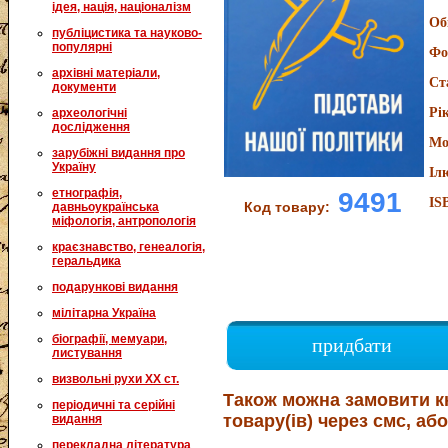
ідея, нація, націоналізм
Об
публіцистика та науково-
популярні
Фо
архівні матеріали,
Ст
документи
Рі
археологічні
дослідження
Мо
зарубіжні видання про
Україну
Іл
етнографія,
9491
IS
Код товару:
давньоукраїнська
міфологія, антропологія
краєзнавство, генеалогія,
геральдика
подарункові видання
мілітарна Україна
біографії, мемуари,
придбати
листування
визвольні рухи XX ст.
Також можна замовити к
періодичні та серійні
товару(ів) через смс, або
видання
перекладна література