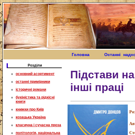
Головна
Останні надх
Розділи
Підстави на
основний асортимент
останні примірники
інші праці
історичні романи
букіністика та рідкісні
книги
книжки про Київ
Ро
козацька Україна
Ав
класична і сучасна проза
Ст
політологія, національна