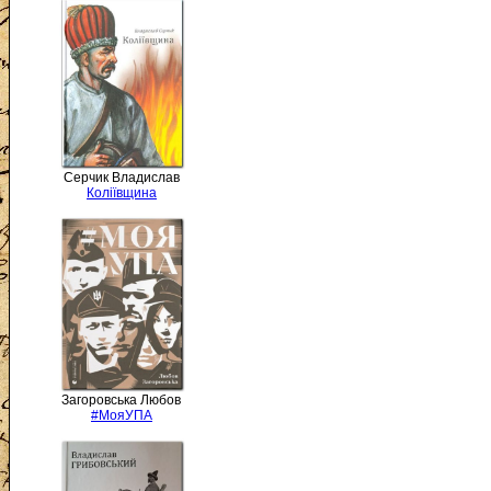
Серчик Владислав
Коліївщина
Загоровська Любов
#МояУПА