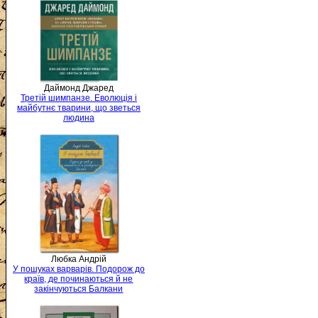
Даймонд Джаред
Третій шимпанзе. Еволюція і
майбутнє тварини, що зветься
людина
Любка Андрій
У пошуках варварів. Подорож до
країв, де починаються й не
закінчуються Балкани