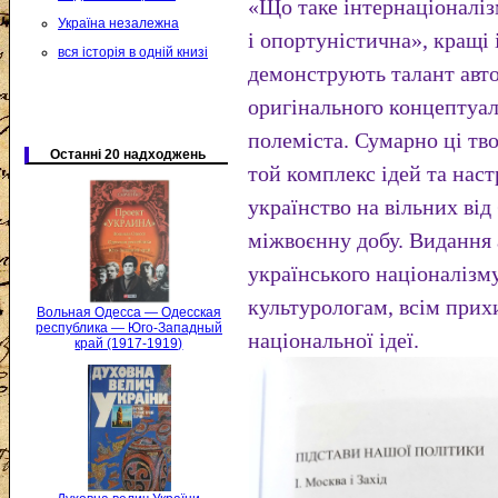
«Що таке інтернаціоналі
Україна незалежна
і опортуністична», кращі і
вся історія в одній книзі
демонструють талант авто
оригінального концептуал
полеміста. Сумарно ці тв
Останні 20 надходжень
той комплекс ідей та наст
українство на вільних ві
міжвоєнну добу. Видання 
українського націоналізм
культурологам, всім прих
Вольная Одесса — Одесская
республика — Юго-Западный
національної ідеї.
край (1917-1919)