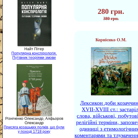
280 грн.
380 грн.
Корнієнко О.М.
Найт Пітер
Популярна конспірологія.
Путівник теоріями змови
Лексикон доби козаччи
XVII-XVIII ст.: застаріл
слова, військові, побутов
Різніченко Олександр, Алфьоров
релігійні терміни, запози
Олександр
Присяга козацьких полків, що були
одиниці з етимологічни
у поході 1718 року
коментарями та тлумачен