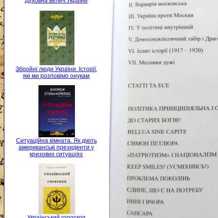
Духовна велич України
Збройні люди України. Історії,
які ми розповімо онукам
Ситуаційна кімната. Як діють
американські президенти у
кризових ситуаціях
Український гороскоп