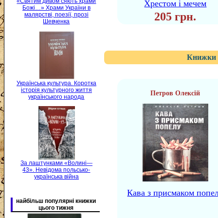
«Святим дивом сяють храми
Хрестом і мечем
Божі…» Храми України в
205 грн.
малярстві, поезії, прозі
Шевченка
Книжки 
Українська культура. Коротка
історія культурного життя
Петров Олексій
українського народа
За лаштунками «Волині—
43». Невідома польсько-
українська війна
Кава з присмаком попе
найбільш популярні книжки
цього тижня