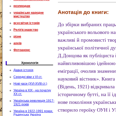
розпродаж
Анотація до книги:
українське народне
мистецтво
всесвітня історія
До збірки вибраних праць
Релігієзнавство
українського вольового н
різне
важливі й промовисті твор
архів
української політичної д
Фотоанонс
Д.Донцова як публіциста 
найвпливовішою ідейною 
Хронологія
еміграції, очолив знамен
Давня історія
Середні віки з VI ст.
науковий вістник». Книга
Нові часи (XVI-XVIII ст.)
(Відень, 1921) відкривала
Україна в XIX - на початку
історичному бутті, на її 
XX ст.
Українська революція 1917-
нове покоління українськи
1921 років
створило героїку ОУН і 
Україна в 1922-1991 роках.
Радянська Україна