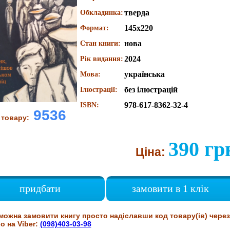
тверда
Обкладинка:
145х220
Формат:
нова
Стан книги:
2024
Рік видання:
українська
Мова:
без ілюстрацій
Ілюстрації:
978-617-8362-32-4
ISBN:
9536
 товару:
390 гр
Ціна:
придбати
замовити в 1 клік
можна замовити книгу просто надіславши код товару(ів) через
о на Viber:
(098)403-03-98