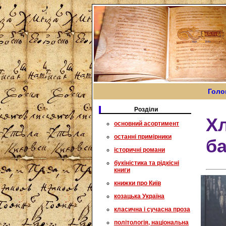
Голо
Розділи
Хл
основний асортимент
останні примірники
ба
історичні романи
букіністика та рідкісні
книги
книжки про Київ
козацька Україна
класична і сучасна проза
політологія, національна