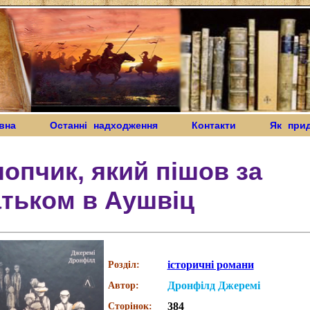
вна
Останні надходження
Контакти
Як при
опчик, який пішов за
тьком в Аушвіц
історичні романи
Розділ:
Дронфілд Джеремі
Автор:
384
Сторінок: