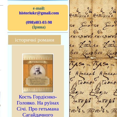
e-mail:
historiukr@gmail.com
(098)403-03-98
(Ірина)
історичні романи
-
Кость Гордієнко-
Головко. На руїнах
Січі. Про гетьмана
Сагайдачного