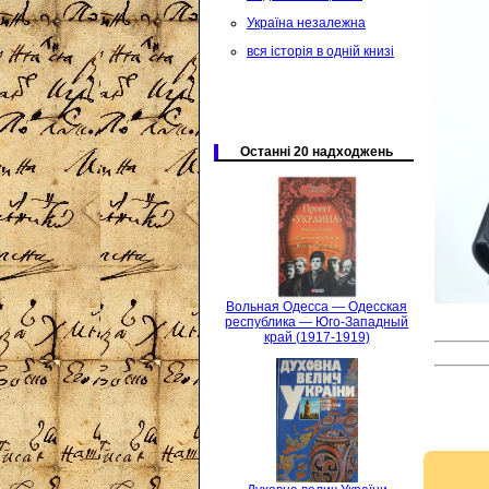
Україна незалежна
вся історія в одній книзі
Останні 20 надходжень
Вольная Одесса — Одесская
республика — Юго-Западный
край (1917-1919)