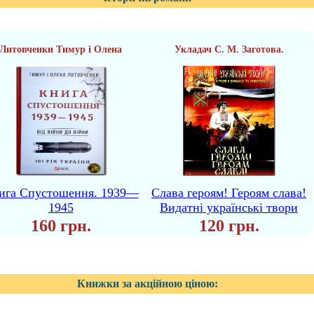
Литовченки Тимур і Олена
Укладач С. М. Заготова.
ига Спустошення. 1939—
Слава героям! Героям слава!
1945
Видатні українські твори
160 грн.
120 грн.
Книжки за акційною ціною: