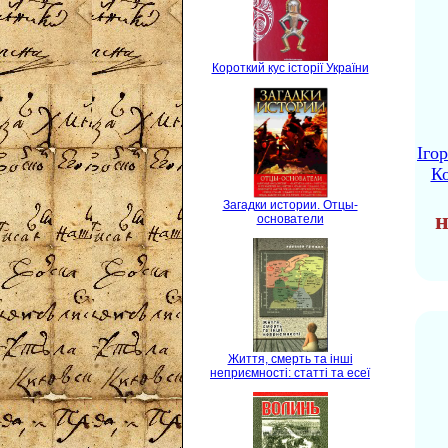
Короткий кус історії України
Іго
Ко
Загадки истории. Отцы-
н
основатели
Життя, смерть та інші
неприємності: статті та есеї