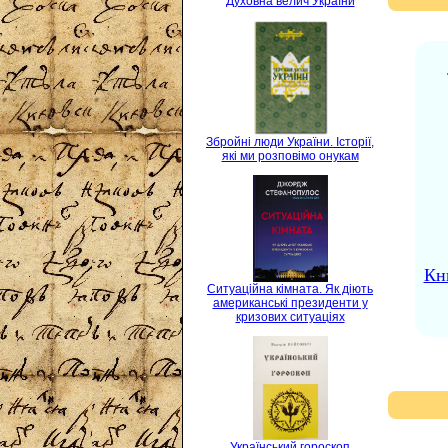
Духовна велич України
Збройні люди України. Історії,
які ми розповімо онукам
Кн
Ситуаційна кімната. Як діють
американські президенти у
кризових ситуаціях
Український гороскоп