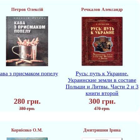
Петров Олексій
Речкалов Александр
ава з присмаком попелу
Русь: путь к Украине.
Украинские земли в составе
Польши и Литвы. Части 2 и 3
книги второй
280 грн.
300 грн.
380 грн.
470 грн.
Корнієнко О.М.
Дмитришин Ірина