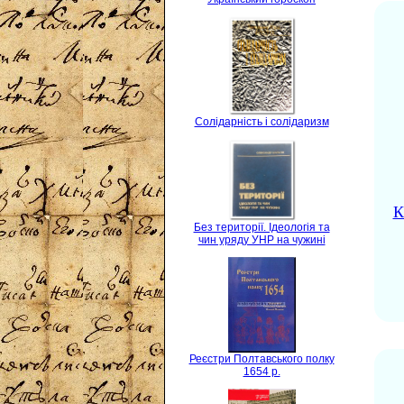
Солідарність і солідаризм
К
Без території. Ідеологія та
чин уряду УНР на чужині
Реєстри Полтавського полку
1654 р.