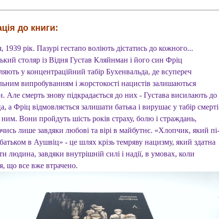
ція до книги:
, 1939 рік. Пазурі гестапо воліють дістатись до кожного...
ький столяр із Відня Густав Кляйнман і його син Фріц
ляють у концентраційний табір Бухенвальда, де всупереч
льним випробуванням і жорстокості нацистів залишаються
. Але смерть знову підкрадається до них - Густава висилають до
, а Фріц відмовляється залишати батька і вирушає у табір смерті
 ним. Вони пройдуть шість років страху, болю і страждань,
чись лише завдяки любові та вірі в майбутнє. «Хлопчик, який пі
батьком в Аушвіц» - це шлях крізь темряву нацизму, який здатна
и людина, завдяки внутрішній силі і надії, в умовах, коли
я, що все вже втрачено.