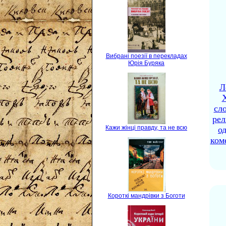
Вибрані поезії в перекладах
Юрія Буряка
Л
X
сло
рел
Кажи жінці правду, та не всю
о
ком
Короткі мандрівки з Боготи