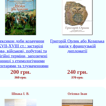
ексикон доби козаччини
Григорій Орлик або Козацька
VII-XVIII ст.: застарілі
нація у французькій
ва, військові, побутові та
дипломатії
ігійні терміни, запозичені
диниці з етимологічними
ентарями та тлумаченнями
200 грн.
240 грн.
360 грн.
370 грн.
Шпака І. В.
Огієнко Іван