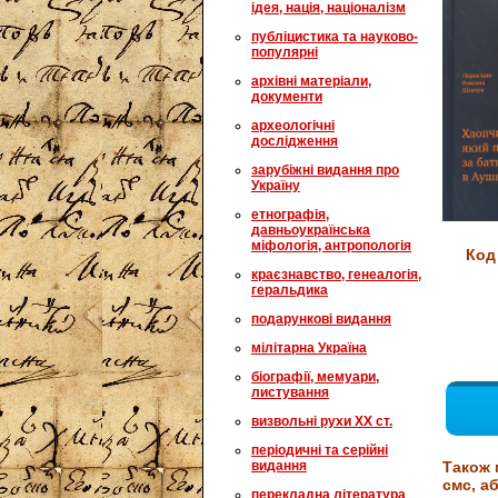
ідея, нація, націоналізм
публіцистика та науково-
популярні
архівні матеріали,
документи
археологічні
дослідження
зарубіжні видання про
Україну
етнографія,
давньоукраїнська
міфологія, антропологія
Код
краєзнавство, генеалогія,
геральдика
подарункові видання
мілітарна Україна
біографії, мемуари,
листування
визвольні рухи XX ст.
періодичні та серійні
видання
Також 
смс, аб
перекладна література