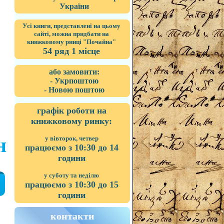
України
Усі книги, представлені на цьому
сайті, можна придбати на
книжковому ринці "Почайна"
54 ряд 1 місце
або замовити:
- Укрпоштою
- Новою поштою
графік роботи на
книжковому ринку:
н
у вівторок, четвер
працюємо з 10:30 до 14
години
у суботу та неділю
працюємо з 10:30 до 15
години
контакти