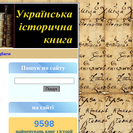
дбати
Пошук по сайту
на сайті
9598
найменувань книг з історії