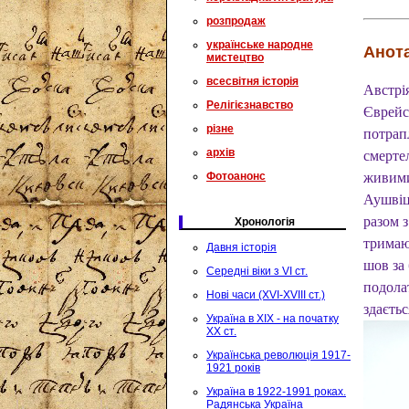
розпродаж
українське народне
Анота
мистецтво
всесвітня історія
Австрія
Релігієзнавство
Єврейс
різне
потрап
архів
смерте
Фотоанонс
живими
Аушвіца
разом з
Хронологія
тримаю
Давня історія
шов за 
Середні віки з VI ст.
подолат
Нові часи (XVI-XVIII ст.)
здаєтьс
Україна в XIX - на початку
XX ст.
Українська революція 1917-
1921 років
Україна в 1922-1991 роках.
Радянська Україна