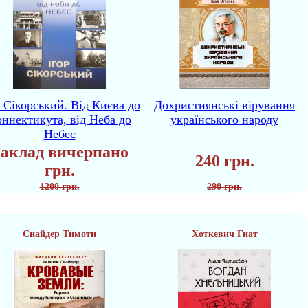
р Сікорський. Від Києва до
Дохристиянські вірування
ннектикута, від Неба до
українського народу
Небес
аклад вичерпано
240 грн.
грн.
1200 грн.
290 грн.
Снайдер Тимоти
Хоткевич Гнат