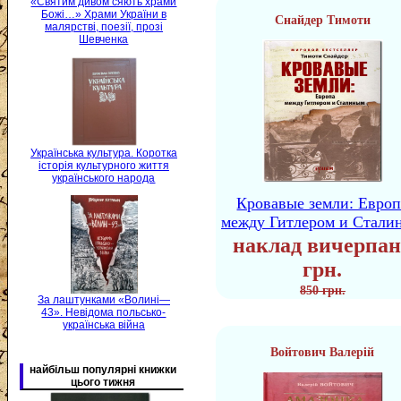
«Святим дивом сяють храми
Божі…» Храми України в
Снайдер Тимоти
малярстві, поезії, прозі
Шевченка
Українська культура. Коротка
історія культурного життя
українського народа
Кровавые земли: Европ
между Гитлером и Стали
наклад вичерпан
грн.
850 грн.
За лаштунками «Волині—
43». Невідома польсько-
українська війна
Войтович Валерій
найбільш популярні книжки
цього тижня