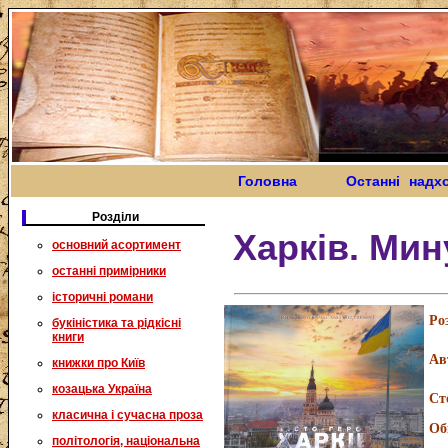
Головна
Останні надх
Розділи
Харків. Мин
основний асортимент
останні примірники
історичні романи
Ро
букіністика та рідкісні
книги
Ав
книжки про Київ
козацька Україна
Ст
класична і сучасна проза
Об
політологія, національна