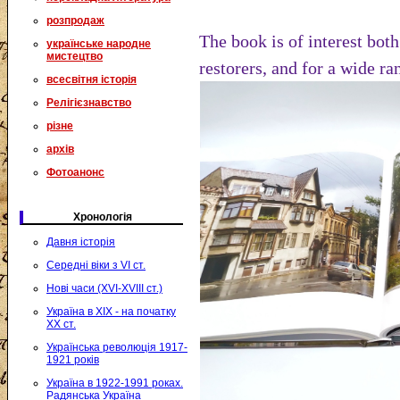
розпродаж
The book is of interest both 
українське народне
мистецтво
restorers, and for a wide ra
всесвітня історія
Релігієзнавство
різне
архів
Фотоанонс
Хронологія
Давня історія
Середні віки з VI ст.
Нові часи (XVI-XVIII ст.)
Україна в XIX - на початку
XX ст.
Українська революція 1917-
1921 років
Україна в 1922-1991 роках.
Радянська Україна