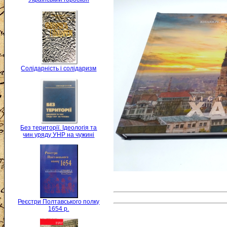
Солідарність і солідаризм
Без території. Ідеологія та
чин уряду УНР на чужині
Реєстри Полтавського полку
1654 р.