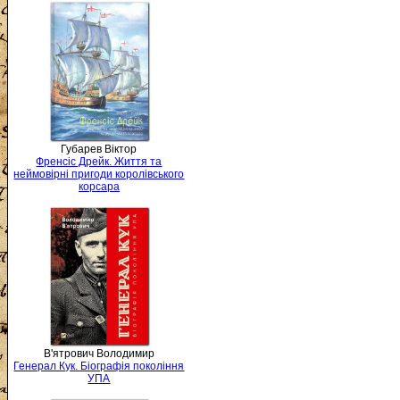
Губарев Віктор
Френсіс Дрейк. Життя та
неймовірні пригоди королівського
корсара
В'ятрович Володимир
Генерал Кук. Біографія покоління
УПА