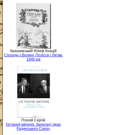
Крашевський Юзеф Ігнацій
Спогади з Волині, Полісся і Литви.
1840 рік
Плохій Сергій
Остання імперія. Занепад і крах
Радянського Союзу