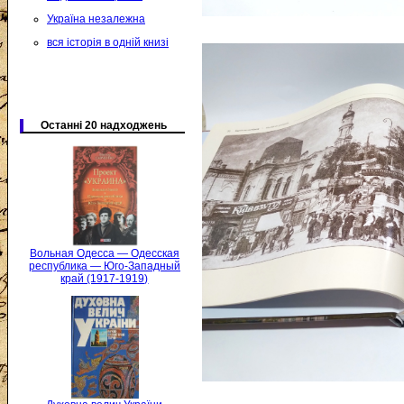
Україна незалежна
вся історія в одній книзі
Останні 20 надходжень
Вольная Одесса — Одесская
республика — Юго-Западный
край (1917-1919)