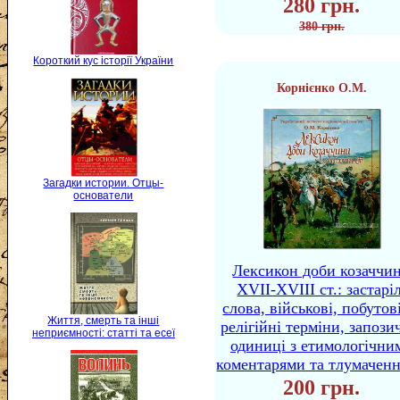
280 грн.
380 грн.
Короткий кус історії України
Корнієнко О.М.
Загадки истории. Отцы-
основатели
Лексикон доби козаччи
XVII-XVIII ст.: застаріл
слова, військові, побутов
Життя, смерть та інші
релігійні терміни, запози
неприємності: статті та есеї
одиниці з етимологічни
коментарями та тлумачен
200 грн.