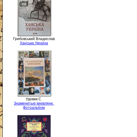
Грибовський Владислав
Ханська Україна
Удовик С.
Знаменитые киевляне.
Фотоальбом