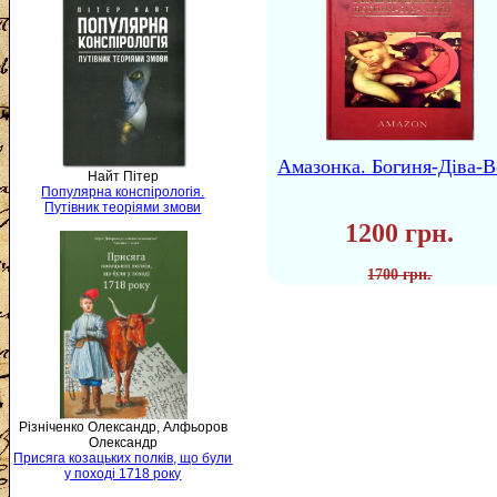
Амазонка. Богиня-Діва-В
Найт Пітер
Популярна конспірологія.
Путівник теоріями змови
1200 грн.
1700 грн.
Різніченко Олександр, Алфьоров
Олександр
Присяга козацьких полків, що були
у поході 1718 року