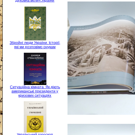
Духовна велич України
Збройні люди України. Історії,
які ми розповімо онукам
Ситуаційна кімната. Як діють
американські президенти у
кризових ситуаціях
Український гороскоп