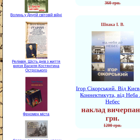
360 грн.
Волинь у Другій світовій війні
Шпака І. В.
Реліквія. Шість днів з життя
князя Василя-Костянтина
Острозького
Ігор Сікорський. Від Києв
Коннектикута, від Неба 
Небес
наклад вичерпан
Феномен міста
грн.
1200 грн.