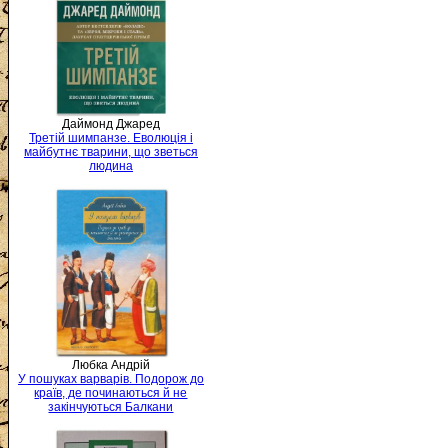
Даймонд Джаред
Третій шимпанзе. Еволюція і
майбутнє тварини, що зветься
людина
Любка Андрій
У пошуках варварів. Подорож до
країв, де починаються й не
закінчуються Балкани