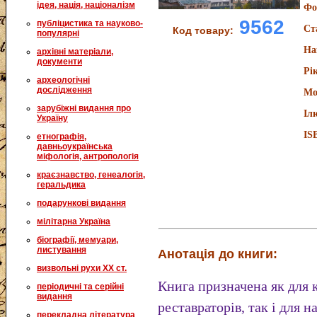
ідея, нація, націоналізм
Фо
9562
публіцистика та науково-
Ст
Код товару:
популярні
На
архівні матеріали,
документи
Рі
археологічні
дослідження
Мо
зарубіжні видання про
Іл
Україну
IS
етнографія,
давньоукраїнська
міфологія, антропологія
краєзнавство, генеалогія,
геральдика
подарункові видання
мілітарна Україна
біографії, мемуари,
листування
Анотація до книги:
визвольні рухи XX ст.
Книга призначена як для к
періодичні та серійні
видання
реставраторів, так і для 
перекладна література