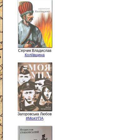
Серчик Владислав
Коліївщина
Загоровська Любов
#МояУПА