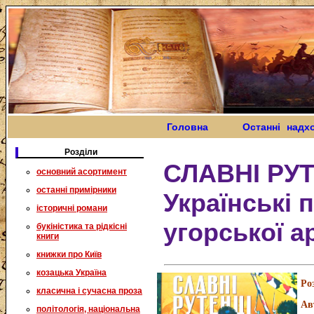
Головна
Останні надх
Розділи
СЛАВНІ РУТ
основний асортимент
останні примірники
Українські 
історичні романи
угорської ар
букіністика та рідкісні
книги
книжки про Київ
козацька Україна
Ро
класична і сучасна проза
Ав
політологія, національна