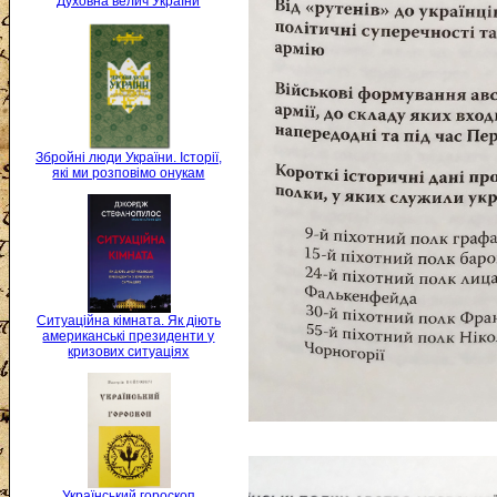
Духовна велич України
Збройні люди України. Історії,
які ми розповімо онукам
Ситуаційна кімната. Як діють
американські президенти у
кризових ситуаціях
Український гороскоп