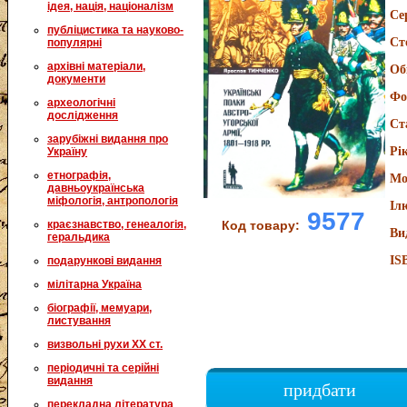
ідея, нація, націоналізм
Се
публіцистика та науково-
Ст
популярні
архівні матеріали,
Об
документи
Фо
археологічні
дослідження
Ст
зарубіжні видання про
Рі
Україну
етнографія,
Мо
давньоукраїнська
міфологія, антропологія
Іл
9577
Код товару:
краєзнавство, генеалогія,
Ви
геральдика
IS
подарункові видання
мілітарна Україна
біографії, мемуари,
листування
визвольні рухи XX ст.
періодичні та серійні
видання
придбати
перекладна література