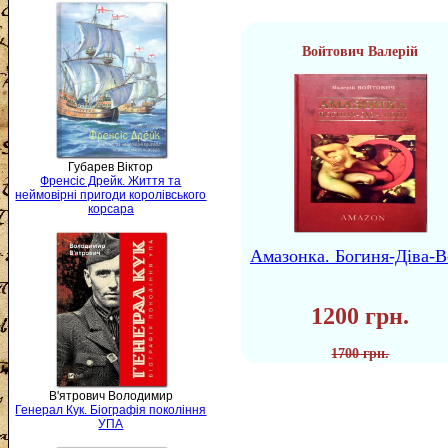
Войтович Валерій
Губарев Віктор
Френсіс Дрейк. Життя та
неймовірні пригоди королівського
корсара
Амазонка. Богиня-Діва-В
1200 грн.
1700 грн.
В'ятрович Володимир
Генерал Кук. Біографія покоління
УПА