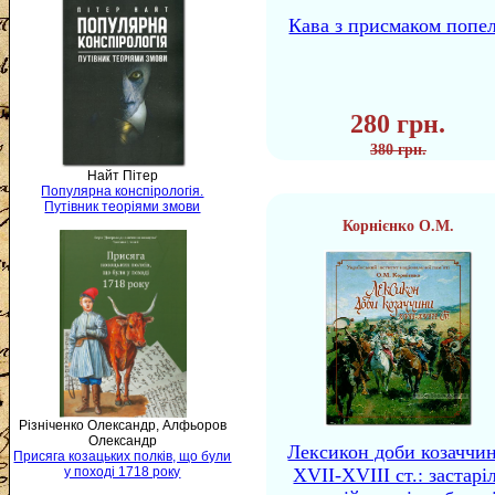
Кава з присмаком попе
280 грн.
380 грн.
Найт Пітер
Популярна конспірологія.
Путівник теоріями змови
Корнієнко О.М.
Різніченко Олександр, Алфьоров
Олександр
Лексикон доби козаччи
Присяга козацьких полків, що були
у поході 1718 року
XVII-XVIII ст.: застаріл