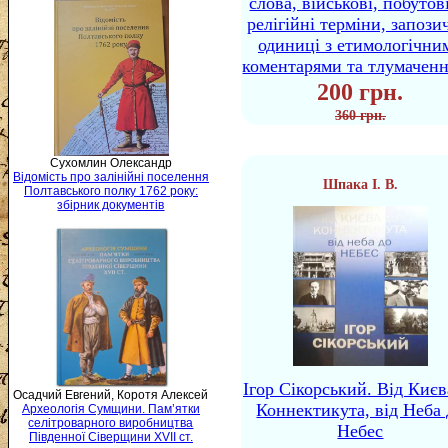
слова, військові, побутов
релігійні терміни, запози
одиниці з етимологічни
коментарями та тлумачен
200 грн.
360 грн.
Сухомлин Олександр
Відомість про залінійні поселення
Шпака І. В.
Полтавського полку 1762 року:
збірник документів
Ігор Сікорський. Від Києв
Осадчий Евгений, Коротя Алексей
Коннектикута, від Неба 
Археологія Сумщини. Пам’ятки
селітроварного виробництва
Небес
Південної Сіверщини XVII ст.