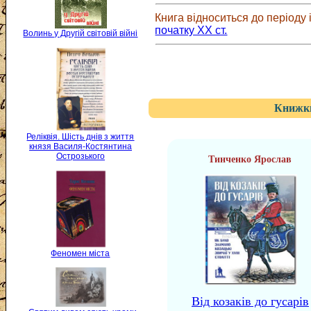
Книга відноситься до періоду і
початку XX ст.
Волинь у Другій світовій війні
Книжки
Реліквія. Шість днів з життя
князя Василя-Костянтина
Острозького
Тинченко Ярослав
Феномен міста
Від козаків до гусарів