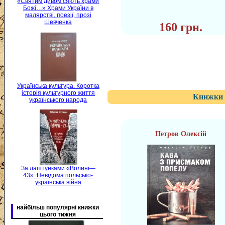
«Святим дивом сяють храми
Божі…» Храми України в
малярстві, поезії, прозі
Шевченка
160 грн.
Українська культура. Коротка
історія культурного життя
Книжки 
українського народа
Петров Олексій
За лаштунками «Волині—
43». Невідома польсько-
українська війна
найбільш популярні книжки
цього тижня