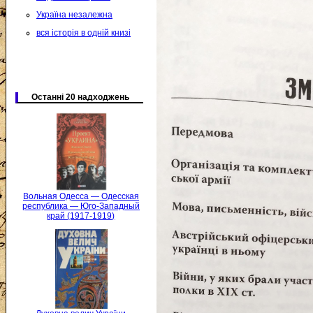
Україна незалежна
вся історія в одній книзі
Останні 20 надходжень
Вольная Одесса — Одесская
республика — Юго-Западный
край (1917-1919)