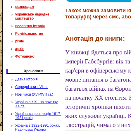
розпродаж
Також можна замовити к
українське народне
товару(ів) через смс, або
мистецтво
всесвітня історія
Релігієзнавство
Анотація до книги:
різне
архів
У книжці йдеться про ві
Фотоанонс
імперії Габсбурґів: вік т
кар'єри в офіцерському к
Хронологія
мовне питання в багатона
Давня історія
Середні віки з VI ст.
багатьох війнах на Євро
Нові часи (XVI-XVIII ст.)
на початку ХХ століття. 
Україна в XIX - на початку
історичні хроніки піхотн
XX ст.
Українська революція 1917-
яких служили українці. 
1921 років
ілюстрацій, чимало з ни
Україна в 1922-1991 роках.
Радянська Україна