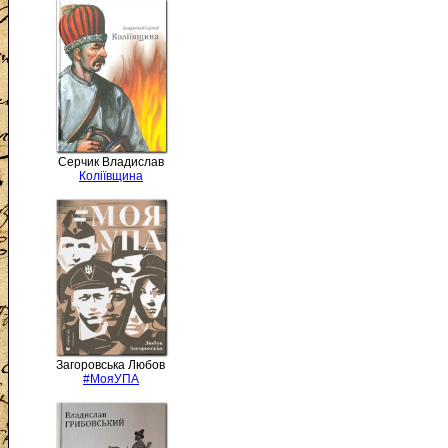
Серчик Владислав
Коліївщина
Загоровська Любов
#МояУПА