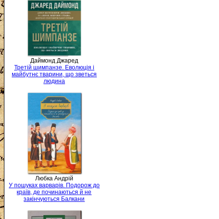
Даймонд Джаред
Третій шимпанзе. Еволюція і
майбутнє тварини, що зветься
людина
Любка Андрій
У пошуках варварів. Подорож до
країв, де починаються й не
закінчуються Балкани