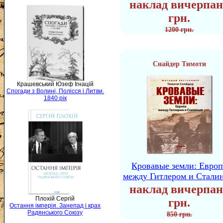
наклад вичерпан
грн.
1200 грн.
Снайдер Тимоти
Крашевський Юзеф Ігнацій
Спогади з Волині, Полісся і Литви.
1840 рік
Кровавые земли: Европ
между Гитлером и Стали
наклад вичерпан
Плохій Сергій
грн.
Остання імперія. Занепад і крах
Радянського Союзу
850 грн.