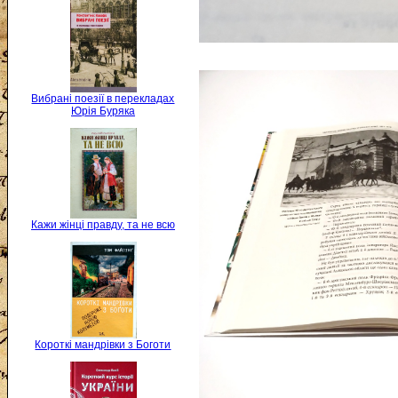
Вибрані поезії в перекладах
Юрія Буряка
Кажи жінці правду, та не всю
Короткі мандрівки з Боготи