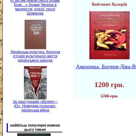
«Святим дивом сяють храми
Войтович Валерій
Божі…» Храми України в
малярстві, поезії, прозі
Шевченка
Українська культура. Коротка
історія культурного життя
українського народа
Амазонка. Богиня-Діва-В
1200 грн.
1700 грн.
За лаштунками «Волині—
43». Невідома польсько-
українська війна
найбільш популярні книжки
цього тижня