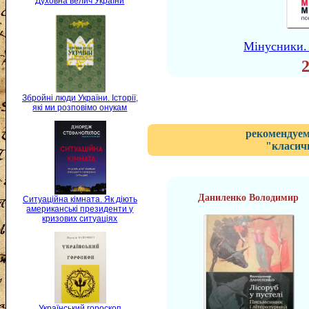
Духовна велич України
Мінусники.
Збройні люди України. Історії,
які ми розповімо онукам
рекомендуем
"класичн
Даниленко Володимир
Ситуаційна кімната. Як діють
американські президенти у
кризових ситуаціях
Український гороскоп