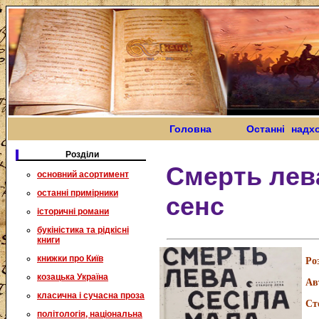
Головна
Останні надх
Розділи
Смерть лев
основний асортимент
останні примірники
сенс
історичні романи
букіністика та рідкісні
книги
книжки про Київ
Ро
козацька Україна
Ав
класична і сучасна проза
Ст
політологія, національна