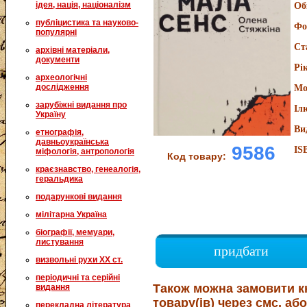
ідея, нація, націоналізм
Об
публіцистика та науково-
Фо
популярні
Ст
архівні матеріали,
документи
Рі
археологічні
дослідження
Мо
зарубіжні видання про
Іл
Україну
Ви
етнографія,
давньоукраїнська
9586
IS
міфологія, антропологія
Код товару:
краєзнавство, генеалогія,
геральдика
подарункові видання
мілітарна Україна
біографії, мемуари,
листування
придбати
визвольні рухи XX ст.
періодичні та серійні
Також можна замовити к
видання
товару(ів) через смс, або
перекладна література