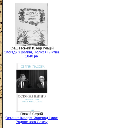
Крашевський Юзеф Ігнацій
Спогади з Волині, Полісся і Литви.
1840 рік
Плохій Сергій
Остання імперія. Занепад і крах
Радянського Союзу