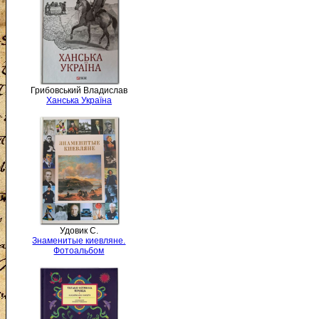
Грибовський Владислав
Ханська Україна
Удовик С.
Знаменитые киевляне.
Фотоальбом