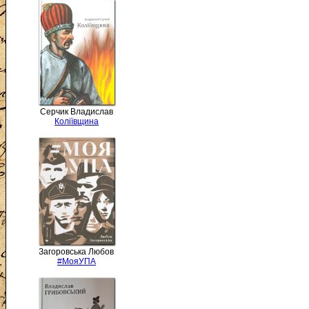
Серчик Владислав
Коліївщина
Загоровська Любов
#МояУПА