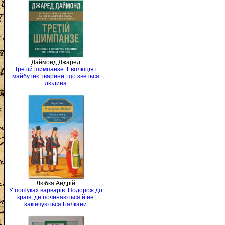
Даймонд Джаред
Третій шимпанзе. Еволюція і
майбутнє тварини, що зветься
людина
Любка Андрій
У пошуках варварів. Подорож до
країв, де починаються й не
закінчуються Балкани