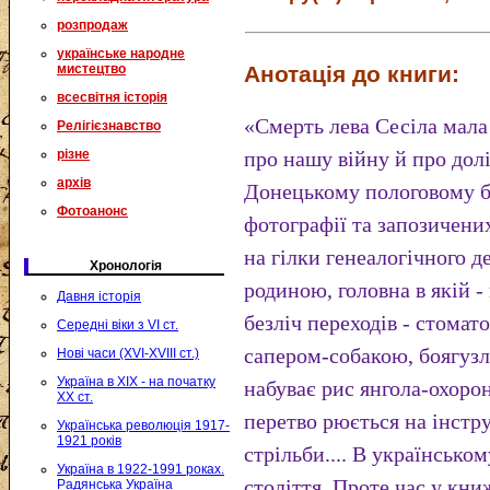
розпродаж
українське народне
Анотація до книги:
мистецтво
всесвітня історія
«Смерть лева Сесіла мала
Релігієзнавство
різне
про нашу війну й про дол
архів
Донецькому пологовому бу
Фотоанонс
фотографії та запозичени
на гілки генеалогічного д
Хронологія
родиною, головна в якій 
Давня історія
безліч переходів - стомат
Середні віки з VI ст.
сапером-собакою, боягуз
Нові часи (XVI-XVIII ст.)
Україна в XIX - на початку
набуває рис янгола-охоро
XX ст.
перетво рюється на інстру
Українська революція 1917-
1921 років
стрільби.... В українсько
Україна в 1922-1991 роках.
століття. Проте час у кни
Радянська Україна