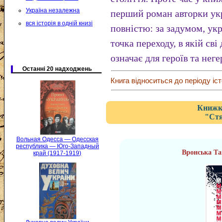
Україна незалежна
перший роман авторки укр
вся історія в одній книзі
повністю: за задумом, укр
точка переходу, в якій св
означає для героїв та нег
Останні 20 надходжень
Книга відноситься до періоду іст
Книжка
"Стя
Вольная Одесса — Одесская
республика — Юго-Западный
Вронська Та
край (1917-1919)