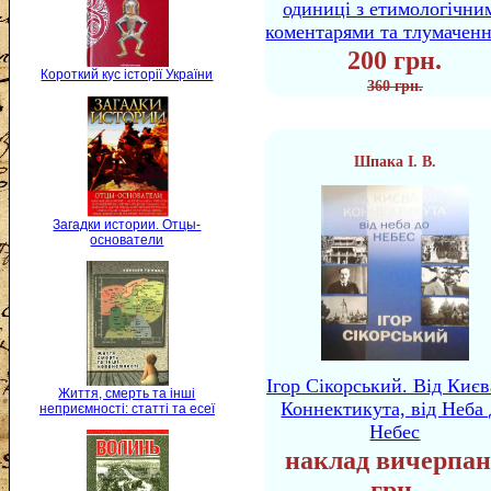
одиниці з етимологічни
коментарями та тлумачен
200 грн.
Короткий кус історії України
360 грн.
Шпака І. В.
Загадки истории. Отцы-
основатели
Ігор Сікорський. Від Києв
Життя, смерть та інші
Коннектикута, від Неба 
неприємності: статті та есеї
Небес
наклад вичерпан
грн.