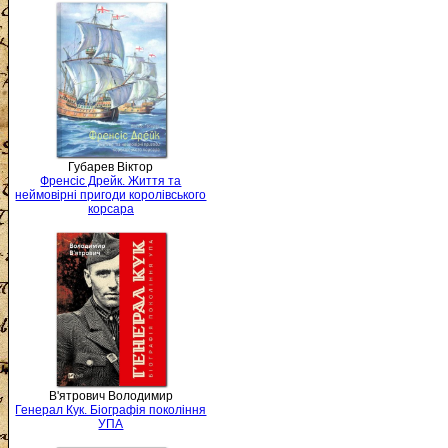
Губарев Віктор
Френсіс Дрейк. Життя та
неймовірні пригоди королівського
корсара
В'ятрович Володимир
Генерал Кук. Біографія покоління
УПА