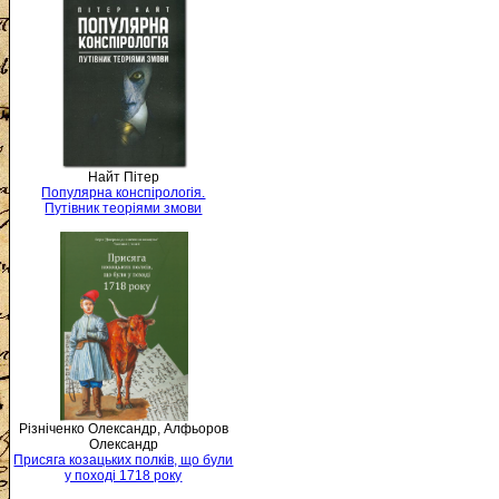
Найт Пітер
Популярна конспірологія.
Путівник теоріями змови
Різніченко Олександр, Алфьоров
Олександр
Присяга козацьких полків, що були
у поході 1718 року