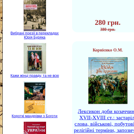
280 грн.
380 грн.
Вибрані поезії в перекладах
Юрія Буряка
Корнієнко О.М.
Кажи жінці правду, та не всю
Лексикон доби козаччи
Короткі мандрівки з Боготи
XVII-XVIII ст.: застаріл
слова, військові, побутов
релігійні терміни, запози