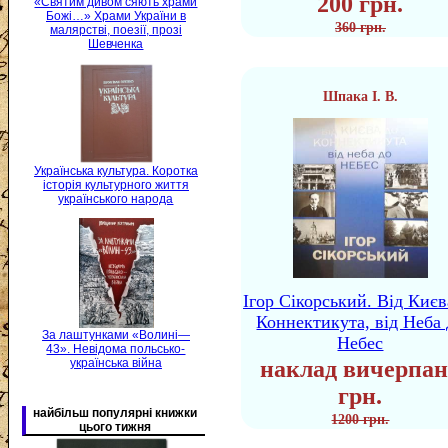
200 грн.
«Святим дивом сяють храми
Божі…» Храми України в
360 грн.
малярстві, поезії, прозі
Шевченка
Шпака І. В.
Українська культура. Коротка
історія культурного життя
українського народа
Ігор Сікорський. Від Києв
Коннектикута, від Неба 
За лаштунками «Волині—
Небес
43». Невідома польсько-
українська війна
наклад вичерпан
грн.
найбільш популярні книжки
1200 грн.
цього тижня