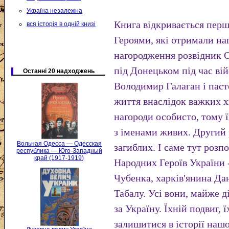
Україна незалежна
Книга відкривається пер
вся історія в одній книзі
Героями, які отримали на
нагородження розвідник 
під Донецьком під час ві
Останні 20 надходжень
Володимир Галаган і пас
життя внаслідок важких х
нагороди особисто, тому 
з іменами живих. Другий 
Вольная Одесса — Одесская
загиблих. І саме тут роз
республика — Юго-Западный
край (1917-1919)
Народних Героїв України 
Чубенка, харків'янина Да
Табалу. Усі вони, майже д
за Україну. Їхній подвиг,
залишитися в історії наш