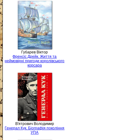
Губарев Віктор
Френсіс Дрейк. Життя та
неймовірні пригоди королівського
корсара
В'ятрович Володимир
Генерал Кук. Біографія покоління
УПА