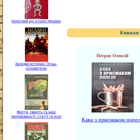
Короткий кус історії України
Книжки 
Петров Олексій
Загадки истории. Отцы-
основатели
Життя, смерть та інші
неприємності: статті та есеї
Кава з присмаком попе