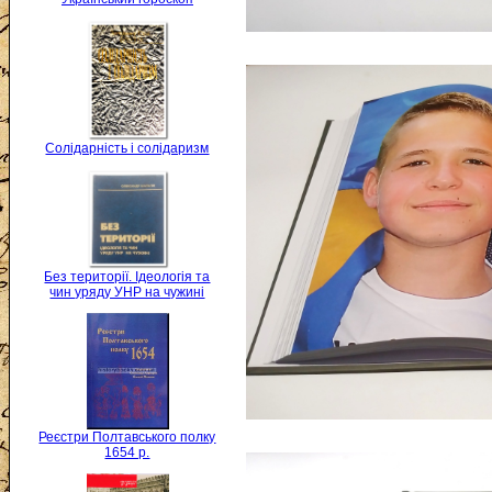
Солідарність і солідаризм
Без території. Ідеологія та
чин уряду УНР на чужині
Реєстри Полтавського полку
1654 р.