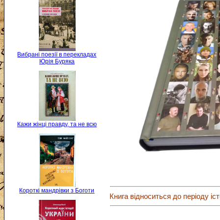
Вибрані поезії в перекладах
Юрія Буряка
Кажи жінці правду, та не всю
Короткі мандрівки з Боготи
Книга відноситься до періоду іст