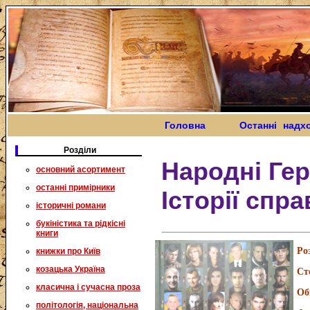
Головна
Останні надх
Розділи
Народні Гер
основний асортимент
останні примірники
Історії спр
історичні романи
букіністика та рідкісні
книги
Ро
книжки про Київ
козацька Україна
Ст
класична і сучасна проза
Об
політологія, національна