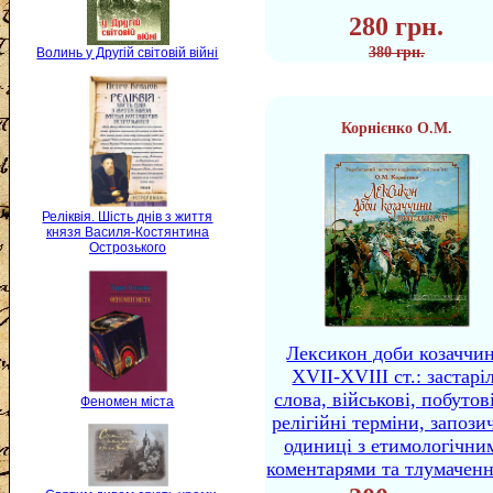
280 грн.
380 грн.
Волинь у Другій світовій війні
Корнієнко О.М.
Реліквія. Шість днів з життя
князя Василя-Костянтина
Острозького
Лексикон доби козаччи
XVII-XVIII ст.: застаріл
слова, військові, побутов
Феномен міста
релігійні терміни, запози
одиниці з етимологічни
коментарями та тлумачен