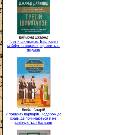
Даймонд Джаред
Третій шимпанзе. Еволюція і
майбутнє тварини, що зветься
людина
Любка Андрій
У пошуках варварів. Подорож до
країв, де починаються й не
закінчуються Балкани