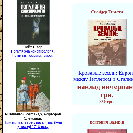
Снайдер Тимоти
Найт Пітер
Популярна конспірологія.
Путівник теоріями змови
Кровавые земли: Европ
между Гитлером и Стали
наклад вичерпан
грн.
850 грн.
Різніченко Олександр, Алфьоров
Олександр
Войтович Валерій
Присяга козацьких полків, що були
у поході 1718 року