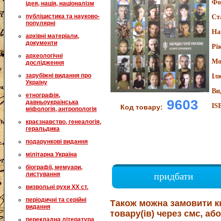
Фо
ідея, нація, націоналізм
публіцистика та науково-
Ст
популярні
На
архівні матеріали,
документи
Рі
археологічні
Мо
дослідження
зарубіжні видання про
Іл
Україну
Ви
етнографія,
9603
давньоукраїнська
IS
Код товару:
міфологія, антропологія
краєзнавство, генеалогія,
геральдика
подарункові видання
мілітарна Україна
біографії, мемуари,
листування
придбати
визвольні рухи XX ст.
періодичні та серійні
Також можна замовити к
видання
товару(ів) через смс, або
перекладна література