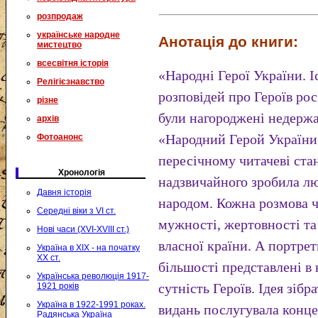
розпродаж
українське народне
Анотація до книги:
мистецтво
всесвітня історія
«Народні Герої України. І
Релігієзнавство
розповідей про Героїв рос
різне
були нагороджені недерж
архів
«Народний Герой України».
Фотоанонс
пересічному читачеві ста
Хронологія
надзвичайного зробила лю
Давня історія
народом. Кожна розмова ч
Середні віки з VI ст.
мужності, жертовності та
Нові часи (XVI-XVIII ст.)
власної країни. А портрет
Україна в XIX - на початку
XX ст.
більшості представлені в 
Українська революція 1917-
сутність Героїв. Ідея зібр
1921 років
Україна в 1922-1991 роках.
видань послугувала конце
Радянська Україна