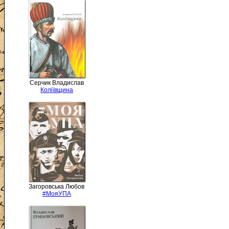
Серчик Владислав
Коліївщина
Загоровська Любов
#МояУПА