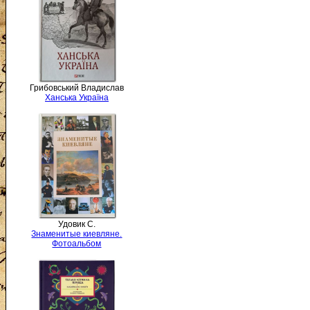
Грибовський Владислав
Ханська Україна
Удовик С.
Знаменитые киевляне.
Фотоальбом