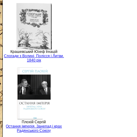
Крашевський Юзеф Ігнацій
Спогади з Волині, Полісся і Литви.
1840 рік
Плохій Сергій
Остання імперія. Занепад і крах
Радянського Союзу