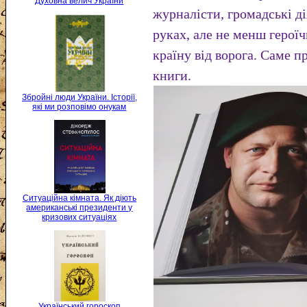
Духовна велич України
журналісти, громадські дія
руках, але не менш герої
країну від ворога. Саме п
книги.
Збройні люди України. Історії,
які ми розповімо онукам
Ситуаційна кімната. Як діють
американські президенти у
кризових ситуаціях
Український гороскоп