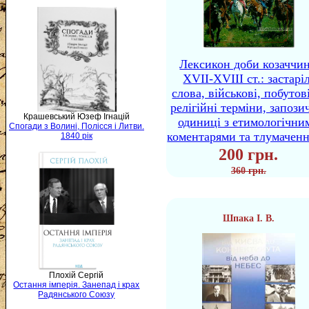
Лексикон доби козаччи
XVII-XVIII ст.: застаріл
слова, військові, побутов
релігійні терміни, запози
Крашевський Юзеф Ігнацій
одиниці з етимологічни
Спогади з Волині, Полісся і Литви.
коментарями та тлумачен
1840 рік
200 грн.
360 грн.
Шпака І. В.
Плохій Сергій
Остання імперія. Занепад і крах
Радянського Союзу