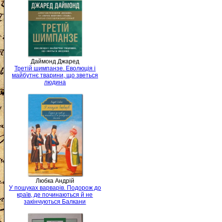
Даймонд Джаред
Третій шимпанзе. Еволюція і
майбутнє тварини, що зветься
людина
Любка Андрій
У пошуках варварів. Подорож до
країв, де починаються й не
закінчуються Балкани