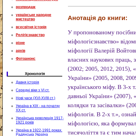
розпродаж
українське народне
Анотація до книги:
мистецтво
всесвітня історія
У пропонованому посібни
Релігієзнавство
міфологієзнавство» відом
різне
міфології Валерій Войтов
архів
власних наукових праць, 
Фотоанонс
(2002; 2005, 2012, 2015),
Хронологія
України» (2005, 2008, 200
Давня історія
українського міфу. В 3-х т
Середні віки з VI ст.
давньої України» (2007), 
Нові часи (XVI-XVIII ст.)
колядки та засівалки» (2
Україна в XIX - на початку
XX ст.
міфологія. В 2-х т.», озн
Українська революція 1917-
міфологією, яка формувал
1921 років
Україна в 1922-1991 роках.
тисячоліття та є тим нача
Радянська Україна