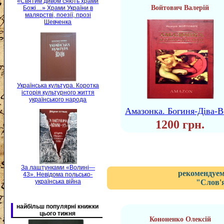
«Святим дивом сяють храми
Войтович Валерій
Божі…» Храми України в
малярстві, поезії, прозі
Шевченка
Українська культура. Коротка
історія культурного життя
українського народа
Амазонка. Богиня-Діва-В
1200 грн.
За лаштунками «Волині—
рекомендуем
43». Невідома польсько-
українська війна
"Слов'
найбільш популярні книжки
цього тижня
Кононенко Олексій