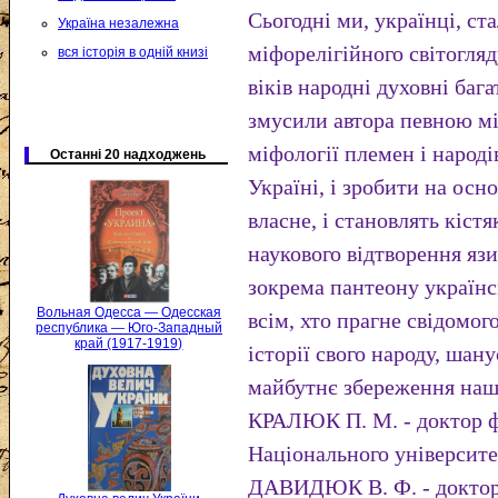
Сьогодні ми, українці, с
Україна незалежна
міфорелігійного світогля
вся історія в одній книзі
віків народні духовні баг
змусили автора певною мі
міфології племен і народі
Останні 20 надходжень
Україні, і зробити на осно
власне, і становлять кістя
наукового відтворення язи
зокрема пантеону українс
Вольная Одесса — Одесская
всім, хто прагне свідомог
республика — Юго-Западный
край (1917-1919)
історії свого народу, шан
майбутнє збереження нашо
КРАЛЮК П. М. - доктор ф
Національного університе
ДАВИДЮК В. Ф. - доктор 