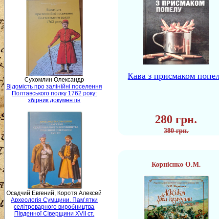
Кава з присмаком попе
Сухомлин Олександр
Відомість про залінійні поселення
Полтавського полку 1762 року:
збірник документів
280 грн.
380 грн.
Корнієнко О.М.
Осадчий Евгений, Коротя Алексей
Археологія Сумщини. Пам’ятки
селітроварного виробництва
Південної Сіверщини XVII ст.