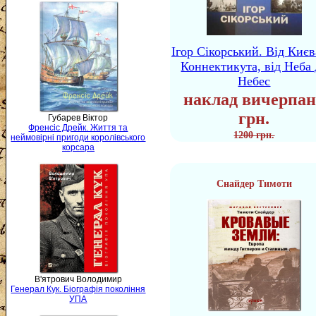
Ігор Сікорський. Від Києв
Коннектикута, від Неба 
Небес
наклад вичерпан
грн.
Губарев Віктор
Френсіс Дрейк. Життя та
1200 грн.
неймовірні пригоди королівського
корсара
Снайдер Тимоти
В'ятрович Володимир
Генерал Кук. Біографія покоління
УПА