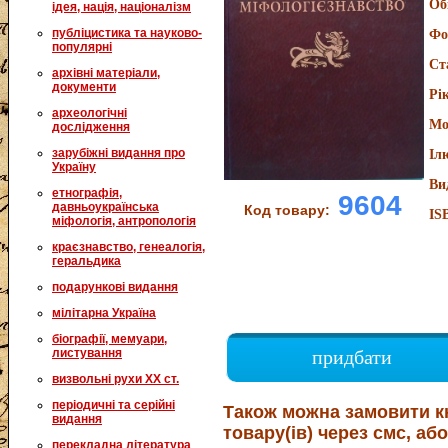
Об
ідея, нація, націоналізм
публіцистика та науково-
Фо
популярні
Ст
архівні матеріали,
документи
Рі
археологічні
Мо
дослідження
зарубіжні видання про
Іл
Україну
Ви
етнографія,
9604
давньоукраїнська
Код товару:
IS
міфологія, антропологія
краєзнавство, генеалогія,
геральдика
подарункові видання
мілітарна Україна
біографії, мемуари,
листування
придбати
визвольні рухи XX ст.
періодичні та серійні
Також можна замовити к
видання
товару(ів) через смс, або
перекладна література