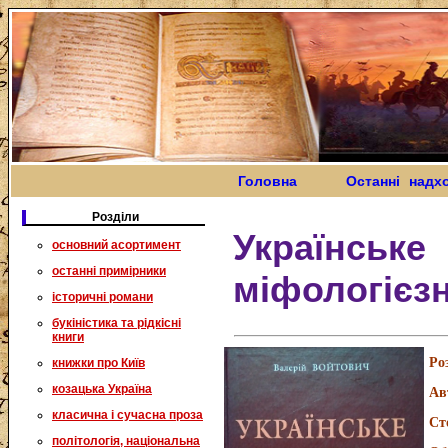
Головна
Останні надх
Розділи
Українське
основний асортимент
останні примірники
міфологієз
історичні романи
букіністика та рідкісні
книги
Ро
книжки про Київ
козацька Україна
Ав
класична і сучасна проза
Ст
політологія, національна