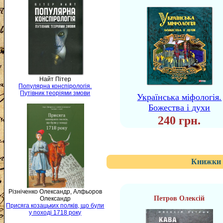
Найт Пітер
Популярна конспірологія.
Путівник теоріями змови
Українська міфологія.
Божества і духи
240 грн.
Книжки 
Різніченко Олександр, Алфьоров
Петров Олексій
Олександр
Присяга козацьких полків, що були
у поході 1718 року