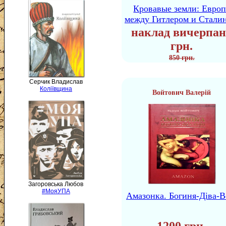
Кровавые земли: Европ
между Гитлером и Стали
наклад вичерпан
грн.
850 грн.
Серчик Владислав
Коліївщина
Войтович Валерій
Загоровська Любов
#МояУПА
Амазонка. Богиня-Діва-В