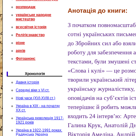
розпродаж
Анотація до книги:
українське народне
мистецтво
З початком повномасштабн
всесвітня історія
сотні українських письме
Релігієзнавство
до Збройних сил або взял
різне
архів
роботу для забезпечення а
Фотоанонс
текстами, були змушені ст
«Слова і кулі» — це розм
Хронологія
творили український літе
Давня історія
українську журналістику,
Середні віки з VI ст.
оповідачів на суб’єктів іс
Нові часи (XVI-XVIII ст.)
теперішнє й робить можл
Україна в XIX - на початку
XX ст.
входить 24 інтервʼю: Арт
Українська революція 1917-
1921 років
Галина Крук, Анатолій Дн
Україна в 1922-1991 роках.
Вікторія Амеліна, Андрій
Радянська Україна