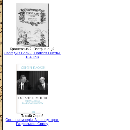
Крашевський Юзеф Ігнацій
Спогади з Волині, Полісся і Литви.
1840 рік
Плохій Сергій
Остання імперія. Занепад і крах
Радянського Союзу