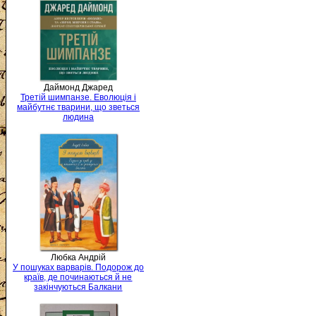
Даймонд Джаред
Третій шимпанзе. Еволюція і
майбутнє тварини, що зветься
людина
Любка Андрій
У пошуках варварів. Подорож до
країв, де починаються й не
закінчуються Балкани