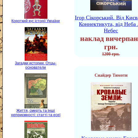
Ігор Сікорський. Від Києв
Короткий кус історії України
Коннектикута, від Неба 
Небес
наклад вичерпан
грн.
1200 грн.
Загадки истории. Отцы-
основатели
Снайдер Тимоти
Життя, смерть та інші
неприємності: статті та есеї