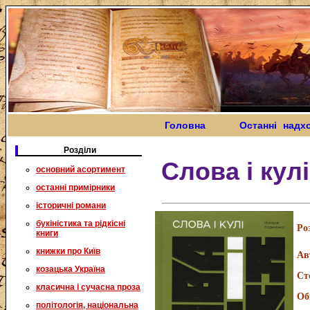
Головна
Останні надх
Розділи
Слова і кулі
основний асортимент
останні примірники
історичні романи
букіністика та рідкісні
Ро
книги
книжки про Київ
Ав
козацька Україна
Ст
класична і сучасна проза
Об
політологія, національна