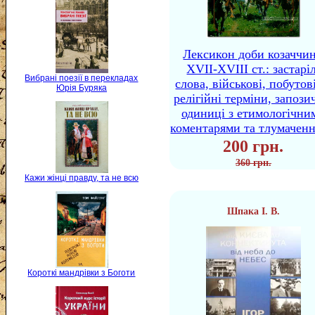
Лексикон доби козаччи
XVII-XVIII ст.: застаріл
Вибрані поезії в перекладах
слова, військові, побутов
Юрія Буряка
релігійні терміни, запози
одиниці з етимологічни
коментарями та тлумачен
200 грн.
360 грн.
Кажи жінці правду, та не всю
Шпака І. В.
Короткі мандрівки з Боготи