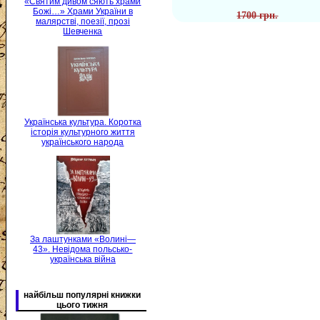
«Святим дивом сяють храми
Божі…» Храми України в
1700 грн.
малярстві, поезії, прозі
Шевченка
Українська культура. Коротка
історія культурного життя
українського народа
За лаштунками «Волині—
43». Невідома польсько-
українська війна
найбільш популярні книжки
цього тижня