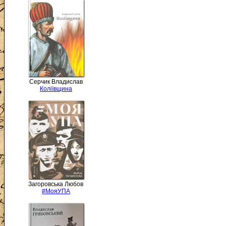
Серчик Владислав
Коліївщина
Загоровська Любов
#МояУПА