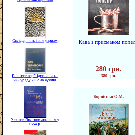
Солідарність і солідаризм
Кава з присмаком попе
280 грн.
380 грн.
Без території. Ідеологія та
чин уряду УНР на чужині
Корнієнко О.М.
Реєстри Полтавського полку
1654 р.