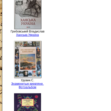
Грибовський Владислав
Ханська Україна
Удовик С.
Знаменитые киевляне.
Фотоальбом