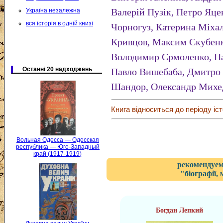
Валерій Пузік, Петро Яце
Україна незалежна
вся історія в одній книзі
Чорногуз, Катерина Міха
Кривцов, Максим Скубенк
Володимир Єрмоленко, Па
Останні 20 надходжень
Павло Вишебаба, Дмитро 
Шандор, Олександр Михе
Книга відноситься до періоду іст
Вольная Одесса — Одесская
республика — Юго-Западный
край (1917-1919)
рекомендуем
"біографії,
Богдан Лепкий