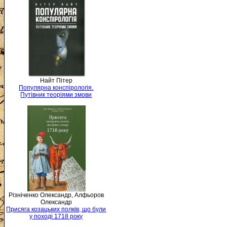
Найт Пітер
Популярна конспірологія.
Путівник теоріями змови
Різніченко Олександр, Алфьоров
Олександр
Присяга козацьких полків, що були
у поході 1718 року