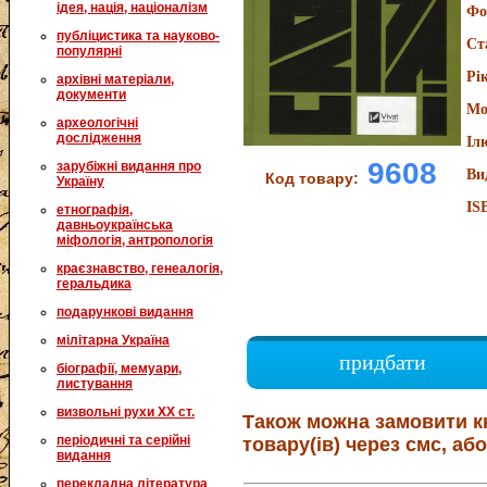
ідея, нація, націоналізм
Фо
публіцистика та науково-
Ст
популярні
Рі
архівні матеріали,
документи
Мо
археологічні
дослідження
Іл
9608
зарубіжні видання про
Ви
Код товару:
Україну
IS
етнографія,
давньоукраїнська
міфологія, антропологія
краєзнавство, генеалогія,
геральдика
подарункові видання
мілітарна Україна
придбати
біографії, мемуари,
листування
визвольні рухи XX ст.
Також можна замовити к
періодичні та серійні
товару(ів) через смс, або
видання
перекладна література