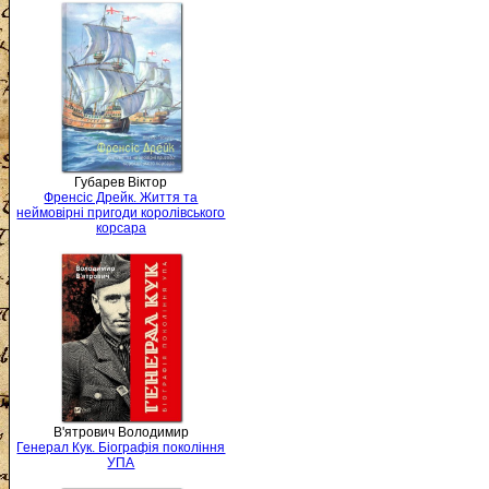
Губарев Віктор
Френсіс Дрейк. Життя та
неймовірні пригоди королівського
корсара
В'ятрович Володимир
Генерал Кук. Біографія покоління
УПА