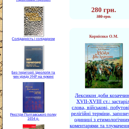
280 грн.
380 грн.
Корнієнко О.М.
Солідарність і солідаризм
Без території. Ідеологія та
чин уряду УНР на чужині
Лексикон доби козаччи
XVII-XVIII ст.: застаріл
слова, військові, побутов
релігійні терміни, запози
Реєстри Полтавського полку
1654 р.
одиниці з етимологічни
коментарями та тлумачен