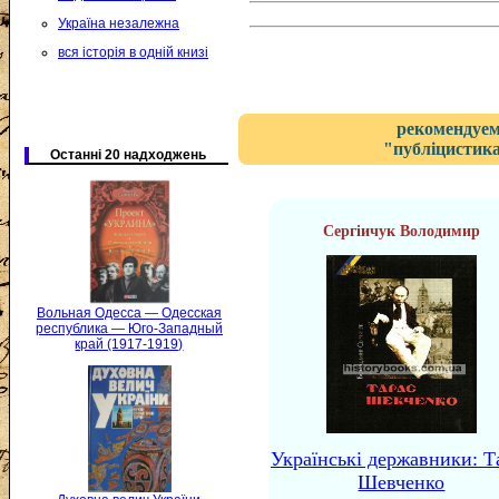
Україна незалежна
вся історія в одній книзі
рекомендуем
"публіцистика
Останні 20 надходжень
Сергіичук Володимир
Вольная Одесса — Одесская
республика — Юго-Западный
край (1917-1919)
Українські державники: Т
Шевченко