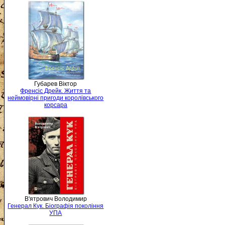
Губарев Віктор
Френсіс Дрейк. Життя та
неймовірні пригоди королівського
корсара
В'ятрович Володимир
Генерал Кук. Біографія покоління
УПА