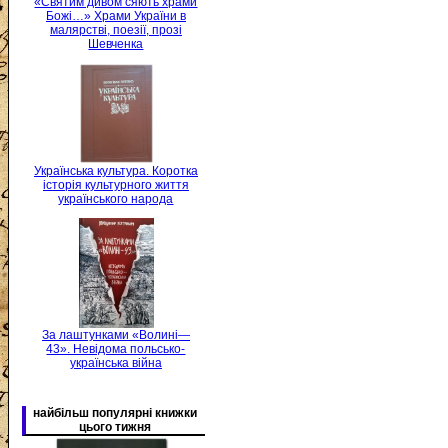
«Святим дивом сяють храми
Божі…» Храми України в
малярстві, поезії, прозі
Шевченка
Українська культура. Коротка
історія культурного життя
українського народа
За лаштунками «Волині—
43». Невідома польсько-
українська війна
найбільш популярні книжки
цього тижня