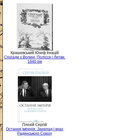
Крашевський Юзеф Ігнацій
Спогади з Волині, Полісся і Литви.
1840 рік
Плохій Сергій
Остання імперія. Занепад і крах
Радянського Союзу