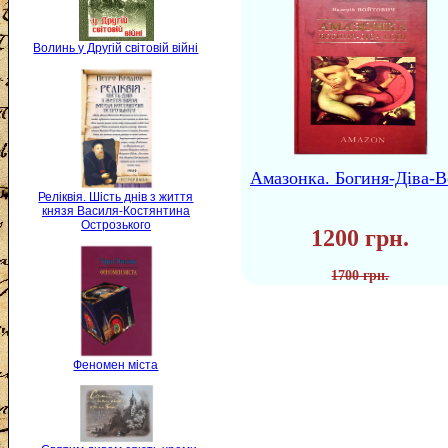
Волинь у Другій світовій війні
Амазонка. Богиня-Діва-В
Реліквія. Шість днів з життя
князя Василя-Костянтина
Острозького
1200 грн.
1700 грн.
Феномен міста