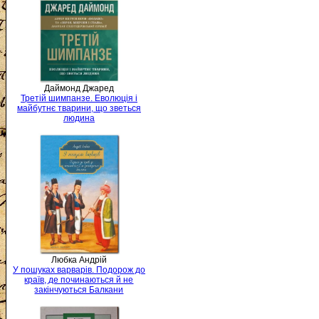
Даймонд Джаред
Третій шимпанзе. Еволюція і
майбутнє тварини, що зветься
людина
Любка Андрій
У пошуках варварів. Подорож до
країв, де починаються й не
закінчуються Балкани