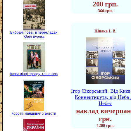
200 грн.
360 грн.
Шпака І. В.
Вибрані поезії в перекладах
Юрія Буряка
Кажи жінці правду, та не всю
Ігор Сікорський. Від Києв
Коннектикута, від Неба 
Небес
наклад вичерпан
Короткі мандрівки з Боготи
грн.
1200 грн.