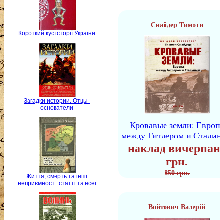
Снайдер Тимоти
Короткий кус історії України
Загадки истории. Отцы-
основатели
Кровавые земли: Европ
между Гитлером и Стали
наклад вичерпан
грн.
850 грн.
Життя, смерть та інші
неприємності: статті та есеї
Войтович Валерій