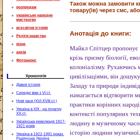
Також можна замовити к
розпродаж
товару(ів) через смс, або
українське народне
мистецтво
всесвітня історія
Анотація до книги:
Релігієзнавство
різне
Майкл Спітцер пропонує 
архів
крізь призму біології, ево
Фотоанонс
колоніалізму. Рухаючись
цивілізаціями, він дошук
Хронологія
Заходу та природи індивід
Давня історія
Середні віки з VI ст.
намагається відтворити м
Нові часи (XVI-XVIII ст.)
практики корінних народів
Україна в XIX - на початку
контексті популярних техн
XX ст.
Українська революція 1917-
людину в музичному часоп
1921 років
історію людини музичної
Україна в 1922-1991 роках.
Радянська Україна