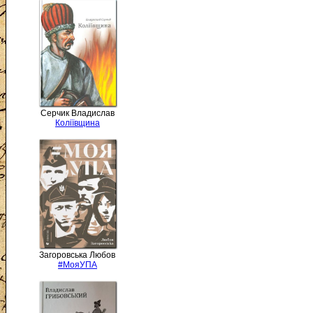
Серчик Владислав
Коліївщина
Загоровська Любов
#МояУПА