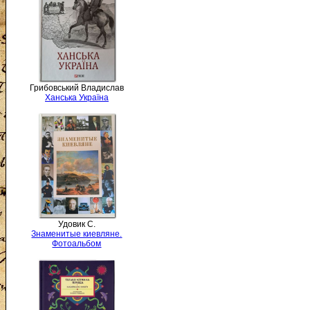
Грибовський Владислав
Ханська Україна
Удовик С.
Знаменитые киевляне.
Фотоальбом