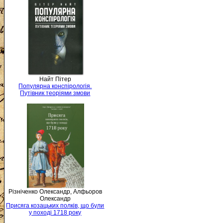
Найт Пітер
Популярна конспірологія.
Путівник теоріями змови
Різніченко Олександр, Алфьоров
Олександр
Присяга козацьких полків, що були
у поході 1718 року