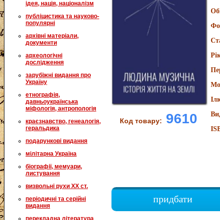
ідея, нація, націоналізм
Об
публіцистика та науково-
популярні
Фо
архівні матеріали,
Ст
документи
Рі
археологічні
дослідження
Пе
зарубіжні видання про
Україну
Мо
етнографія,
Іл
давньоукраїнська
міфологія, антропологія
Ви
9610
Код товару:
краєзнавство, генеалогія,
геральдика
IS
подарункові видання
мілітарна Україна
біографії, мемуари,
листування
визвольні рухи XX ст.
придбати
періодичні та серійні
видання
перекладна література