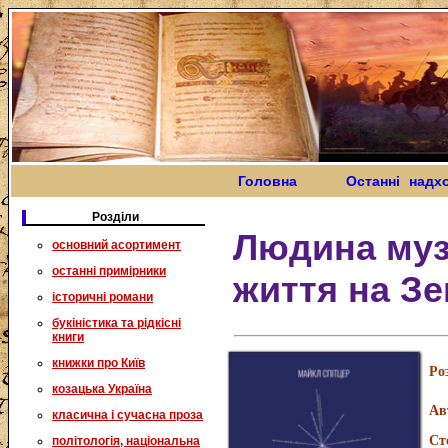
Головна
Останні надх
Розділи
Людина музи
основний асортимент
останні примірники
життя на Зе
історичні романи
букіністика та рідкісні
книги
книжки про Київ
Ро
козацька Україна
Ав
класична і сучасна проза
Ст
політологія, національна