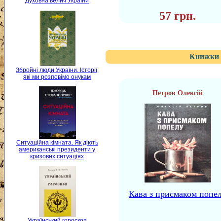
Духовна велич України
57 грн.
Книжки 
Збройні люди України. Історії,
які ми розповімо онукам
Петров Олексій
Ситуаційна кімната. Як діють
американські президенти у
кризових ситуаціях
Кава з присмаком попе
Український гороскоп