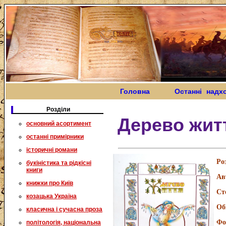
Головна
Останні надх
Розділи
Дерево жит
основний асортимент
останні примірники
історичні романи
Ро
букіністика та рідкісні
книги
Ав
книжки про Київ
Ст
козацька Україна
Об
класична і сучасна проза
Фо
політологія, національна