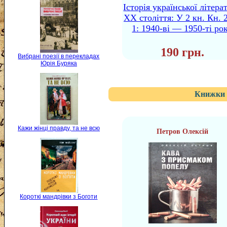
Історія української літера
XX століття: У 2 кн. Кн. 2
1: 1940-ві — 1950-ті ро
190 грн.
Вибрані поезії в перекладах
Юрія Буряка
Книжки 
Кажи жінці правду, та не всю
Петров Олексій
Короткі мандрівки з Боготи