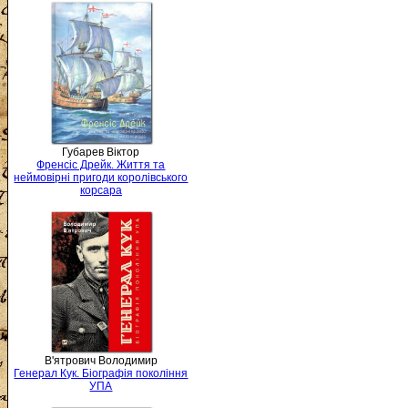
Губарев Віктор
Френсіс Дрейк. Життя та
неймовірні пригоди королівського
корсара
В'ятрович Володимир
Генерал Кук. Біографія покоління
УПА