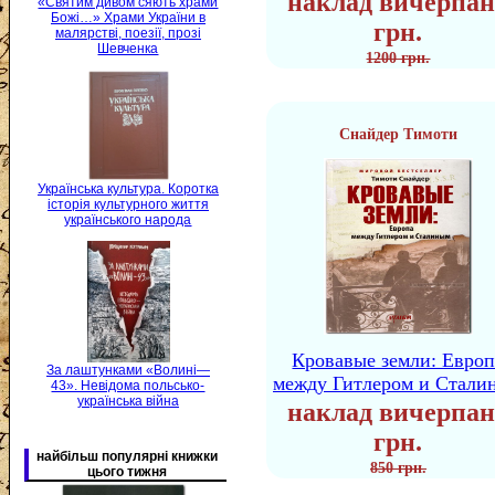
наклад вичерпан
«Святим дивом сяють храми
Божі…» Храми України в
грн.
малярстві, поезії, прозі
Шевченка
1200 грн.
Снайдер Тимоти
Українська культура. Коротка
історія культурного життя
українського народа
Кровавые земли: Европ
За лаштунками «Волині—
между Гитлером и Стали
43». Невідома польсько-
українська війна
наклад вичерпан
грн.
найбільш популярні книжки
850 грн.
цього тижня