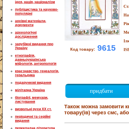
ідея, нація, націоналізм
Ст
публіцистика та науково-
популярні
На
архівні матеріали,
Рі
документи
Мо
археологічні
дослідження
Іл
зарубіжні видання про
9615
Україну
Код товару:
IS
етнографія,
давньоукраїнська
міфологія, антропологія
краєзнавство, генеалогія,
геральдика
подарункові видання
придбати
мілітарна Україна
біографії, мемуари,
листування
Також можна замовити к
визвольні рухи XX ст.
товару(ів) через смс, або
періодичні та серійні
видання
перекладна література