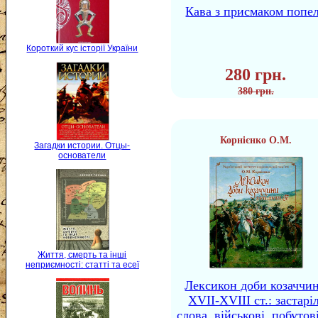
Кава з присмаком попе
Короткий кус історії України
280 грн.
380 грн.
Корнієнко О.М.
Загадки истории. Отцы-
основатели
Життя, смерть та інші
неприємності: статті та есеї
Лексикон доби козаччи
XVII-XVIII ст.: застаріл
слова, військові, побутов