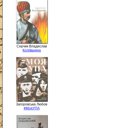
Серчик Владислав
Коліївщина
Загоровська Любов
#МояУПА