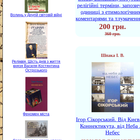
релігійні терміни, запози
одиниці з етимологічни
Волинь у Другій світовій війні
коментарями та тлумачен
200 грн.
360 грн.
Шпака І. В.
Реліквія. Шість днів з життя
князя Василя-Костянтина
Острозького
Феномен міста
Ігор Сікорський. Від Києв
Коннектикута, від Неба 
Небес