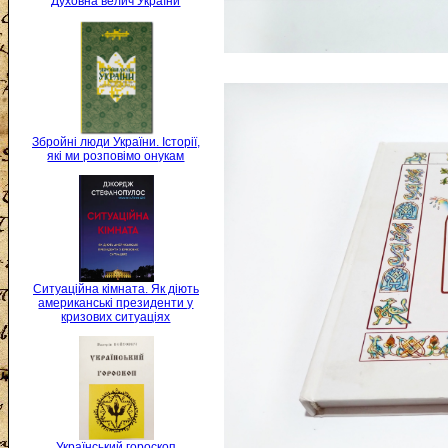
Духовна велич України
Збройні люди України. Історії,
які ми розповімо онукам
Ситуаційна кімната. Як діють
американські президенти у
кризових ситуаціях
Український гороскоп