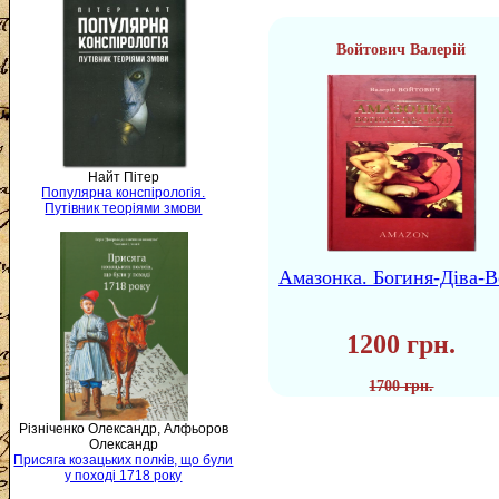
Войтович Валерій
Найт Пітер
Популярна конспірологія.
Путівник теоріями змови
Амазонка. Богиня-Діва-В
1200 грн.
1700 грн.
Різніченко Олександр, Алфьоров
Олександр
Присяга козацьких полків, що були
у поході 1718 року