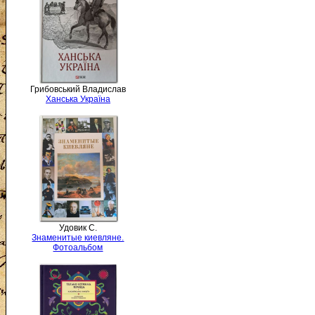
Грибовський Владислав
Ханська Україна
Удовик С.
Знаменитые киевляне.
Фотоальбом