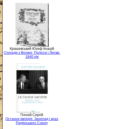
Крашевський Юзеф Ігнацій
Спогади з Волині, Полісся і Литви.
1840 рік
Плохій Сергій
Остання імперія. Занепад і крах
Радянського Союзу