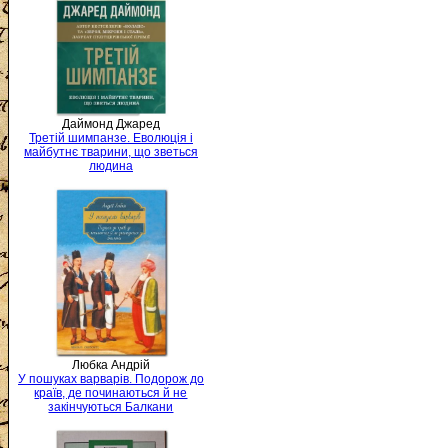
Даймонд Джаред
Третій шимпанзе. Еволюція і
майбутнє тварини, що зветься
людина
Любка Андрій
У пошуках варварів. Подорож до
країв, де починаються й не
закінчуються Балкани