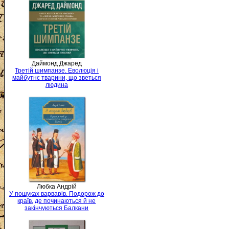
Даймонд Джаред
Третій шимпанзе. Еволюція і
майбутнє тварини, що зветься
людина
Любка Андрій
У пошуках варварів. Подорож до
країв, де починаються й не
закінчуються Балкани