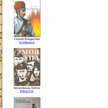
Серчик Владислав
Коліївщина
Загоровська Любов
#МояУПА