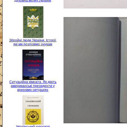
Духовна велич України
Збройні люди України. Історії,
які ми розповімо онукам
Ситуаційна кімната. Як діють
американські президенти у
кризових ситуаціях
Український гороскоп