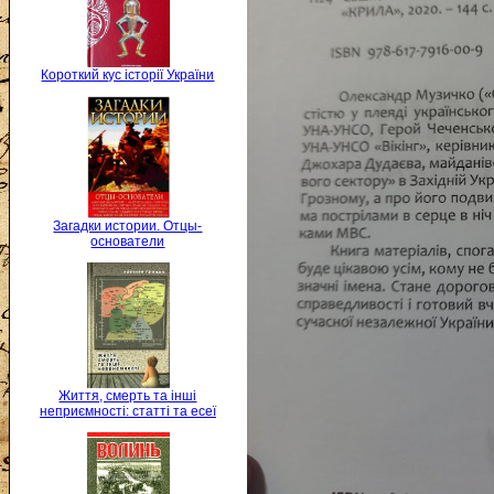
Короткий кус історії України
Загадки истории. Отцы-
основатели
Життя, смерть та інші
неприємності: статті та есеї