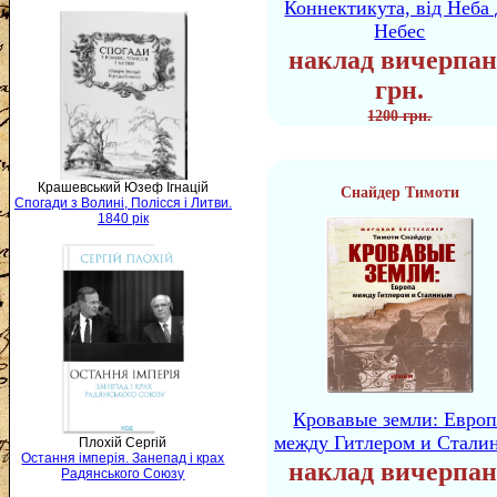
Коннектикута, від Неба 
Небес
наклад вичерпан
грн.
1200 грн.
Крашевський Юзеф Ігнацій
Снайдер Тимоти
Спогади з Волині, Полісся і Литви.
1840 рік
Кровавые земли: Европ
между Гитлером и Стали
Плохій Сергій
Остання імперія. Занепад і крах
наклад вичерпан
Радянського Союзу