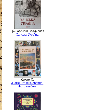
Грибовський Владислав
Ханська Україна
Удовик С.
Знаменитые киевляне.
Фотоальбом