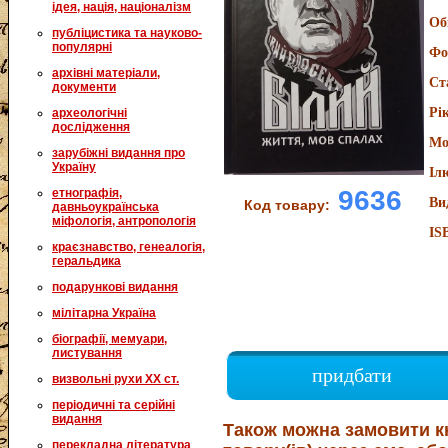
ідея, нація, націоналізм
Об
публіцистика та науково-
популярні
Фо
архівні матеріали,
Ст
документи
Рі
археологічні
дослідження
Мо
зарубіжні видання про
Україну
Іл
9636
етнографія,
Ви
Код товару:
давньоукраїнська
міфологія, антропологія
IS
краєзнавство, генеалогія,
геральдика
подарункові видання
мілітарна Україна
біографії, мемуари,
листування
придбати
визвольні рухи XX ст.
періодичні та серійні
видання
Також можна замовити к
перекладна література