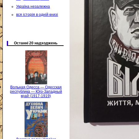
Україна незалежна
вся історія в одній книзі
Останні 20 надходжень
Вольная Одесса — Одесская
республика — Юго-Западный
край (1917-1919)