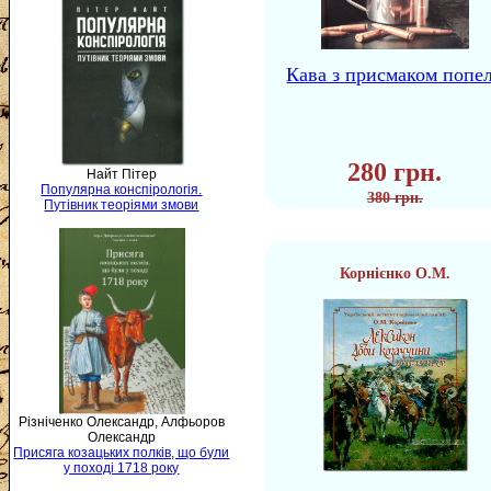
Кава з присмаком попе
280 грн.
Найт Пітер
Популярна конспірологія.
380 грн.
Путівник теоріями змови
Корнієнко О.М.
Різніченко Олександр, Алфьоров
Олександр
Присяга козацьких полків, що були
у поході 1718 року