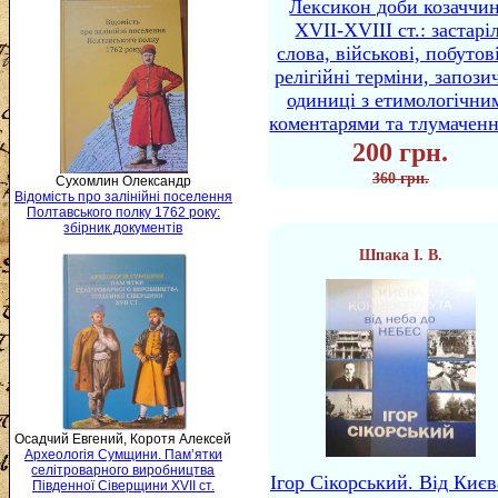
Лексикон доби козаччи
XVII-XVIII ст.: застаріл
слова, військові, побутов
релігійні терміни, запози
одиниці з етимологічни
коментарями та тлумачен
200 грн.
360 грн.
Сухомлин Олександр
Відомість про залінійні поселення
Полтавського полку 1762 року:
збірник документів
Шпака І. В.
Осадчий Евгений, Коротя Алексей
Археологія Сумщини. Пам’ятки
селітроварного виробництва
Ігор Сікорський. Від Києв
Південної Сіверщини XVII ст.