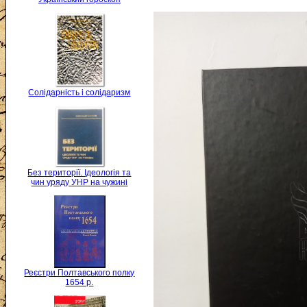
Солідарність і солідаризм
Без території. Ідеологія та
чин уряду УНР на чужині
Реєстри Полтавського полку
1654 р.