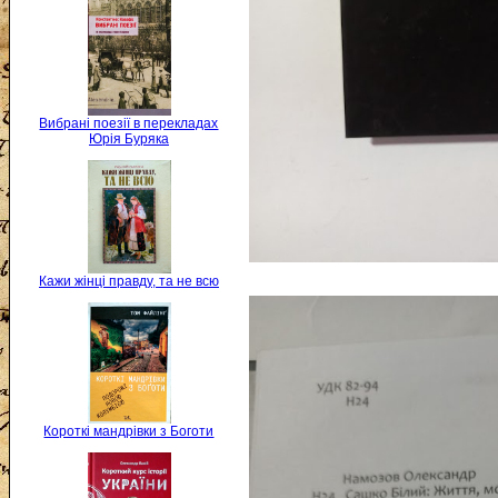
Вибрані поезії в перекладах
Юрія Буряка
Кажи жінці правду, та не всю
Короткі мандрівки з Боготи