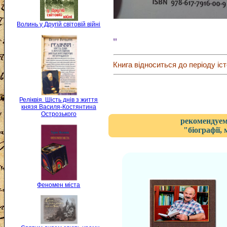
Волинь у Другій світовій війні
"
Книга відноситься до періоду іст
Реліквія. Шість днів з життя
князя Василя-Костянтина
Острозького
рекомендуем
"біографії,
Феномен міста