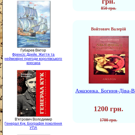
грн.
850 грн.
Войтович Валерій
Губарев Віктор
Френсіс Дрейк. Життя та
неймовірні пригоди королівського
корсара
Амазонка. Богиня-Діва-В
1200 грн.
В'ятрович Володимир
1700 грн.
Генерал Кук. Біографія покоління
УПА