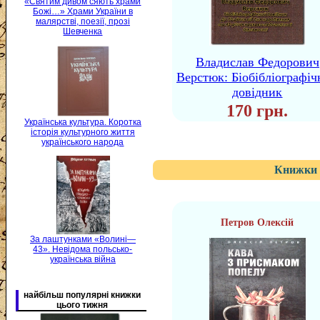
«Святим дивом сяють храми
Божі…» Храми України в
малярстві, поезії, прозі
Шевченка
Владислав Федорович
Верстюк: Біобібліографі
довідник
170 грн.
Українська культура. Коротка
історія культурного життя
українського народа
Книжки 
Петров Олексій
За лаштунками «Волині—
43». Невідома польсько-
українська війна
найбільш популярні книжки
цього тижня