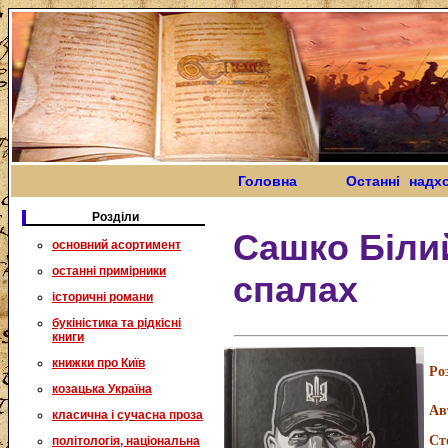
Головна
Останні надх
Розділи
Сашко Біли
основний асортимент
останні примірники
спалах
історичні романи
букіністика та рідкісні
книги
книжки про Київ
Ро
козацька Україна
Ав
класична і сучасна проза
Ст
політологія, національна