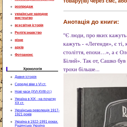
товару(ів) через смс, або
розпродаж
українське народне
мистецтво
Анотація до книги:
всесвітня історія
Релігієзнавство
"Є люди, про яких кажуть 
різне
кажуть - «Легенди», є ті
архів
століття, епохи…», а є О
Фотоанонс
Білий». Так от, Сашко був
трохи більше...
Хронологія
Давня історія
Середні віки з VI ст.
Нові часи (XVI-XVIII ст.)
Україна в XIX - на початку
XX ст.
Українська революція 1917-
1921 років
Україна в 1922-1991 роках.
Радянська Україна