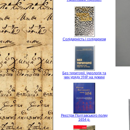
Солідарність і солідаризм
Без території. Ідеологія та
чин уряду УНР на чужині
Реєстри Полтавського полку
1654 р.