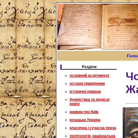
Голо
Розділи
Чо
основний асортимент
останні примірники
Ж
історичні романи
букіністика та рідкісні
книги
книжки про Київ
козацька Україна
класична і сучасна проза
політологія, національна