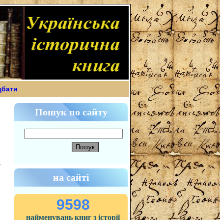
дбати
Пошук по сайту
на сайті
9598
найменувань книг з історії