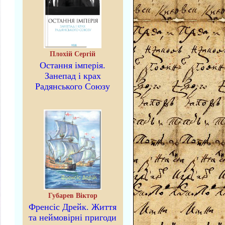
Плохій Сергій
Остання імперія.
Занепад і крах
Радянського Союзу
Губарев Віктор
Френсіс Дрейк. Життя
та неймовірні пригоди