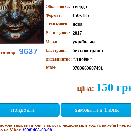
тверда
Обкладинка:
150x185
Формат:
нова
Стан книги:
2017
Рік видання:
українська
Мова:
9637
без ілюстрацій
Ілюстрації:
 товару:
"Либідь"
Видавництво:
9789660607491
ISBN:
150 гр
Ціна:
придбати
замовити в 1 клік
можна замовити книгу просто надіславши код товару(ів) через
о на Viber:
(098)403-03-98