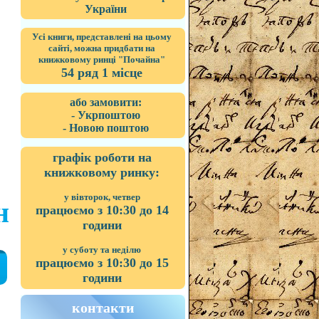
України
Усі книги, представлені на цьому
сайті, можна придбати на
книжковому ринці "Почайна"
54 ряд 1 місце
або замовити:
- Укрпоштою
- Новою поштою
графік роботи на
книжковому ринку:
у вівторок, четвер
н
працюємо з 10:30 до 14
години
у суботу та неділю
працюємо з 10:30 до 15
години
контакти