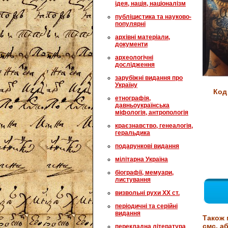
ідея, нація, націоналізм
публіцистика та науково-
популярні
архівні матеріали,
документи
археологічні
дослідження
зарубіжні видання про
Україну
Код
етнографія,
давньоукраїнська
міфологія, антропологія
краєзнавство, генеалогія,
геральдика
подарункові видання
мілітарна Україна
біографії, мемуари,
листування
визвольні рухи XX ст.
періодичні та серійні
видання
Також 
смс, аб
перекладна література