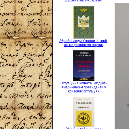
Духовна велич України
Збройні люди України. Історії,
які ми розповімо онукам
Ситуаційна кімната. Як діють
американські президенти у
кризових ситуаціях
Український гороскоп