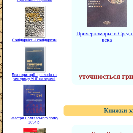
Причерноморье в Средн
века
Солідарність і солідаризм
уточнюється грн
Без території. Ідеологія та
чин уряду УНР на чужині
Книжки за
Реєстри Полтавського полку
1654 р.