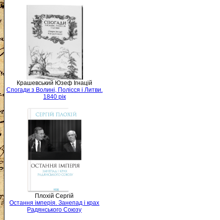
Крашевський Юзеф Ігнацій
Спогади з Волині, Полісся і Литви.
1840 рік
Плохій Сергій
Остання імперія. Занепад і крах
Радянського Союзу