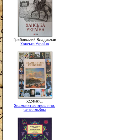
Грибовський Владислав
Ханська Україна
Удовик С.
Знаменитые киевляне.
Фотоальбом