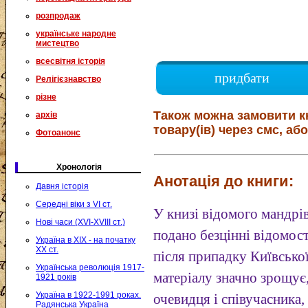
розпродаж
українське народне
мистецтво
всесвітня історія
придбати
Релігієзнавство
різне
Також можна замовити к
архів
товару(ів) через смс, або
Фотоанонс
Хронологія
Анотація до книги:
Давня історія
Середні віки з VI ст.
У книзі відомого мандрів
Нові часи (XVI-XVIII ст.)
подано безцінні відомост
Україна в XIX - на початку
XX ст.
після припадку Київсько
Українська революція 1917-
матеріалу значно зрощує
1921 років
Україна в 1922-1991 роках.
очевидця і співучасника,
Радянська Україна