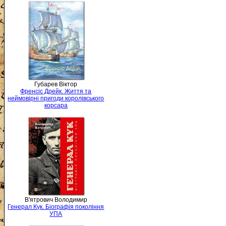
Губарев Віктор
Френсіс Дрейк. Життя та
неймовірні пригоди королівського
корсара
В'ятрович Володимир
Генерал Кук. Біографія покоління
УПА