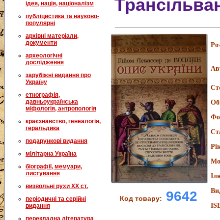
Трансільван
ідея, нація, націоналізм
публіцистика та науково-
популярні
архівні матеріали,
документи
Ро
археологічні
дослідження
Ав
зарубіжні видання про
Україну
Ст
етнографія,
давньоукраїнська
Об
міфологія, антропологія
Фо
краєзнавство, генеалогія,
геральдика
Ст
подарункові видання
Рі
мілітарна Україна
Мо
біографії, мемуари,
листування
Іл
визвольні рухи XX ст.
Ви
9642
Код товару:
періодичні та серійні
IS
видання
перекладна література