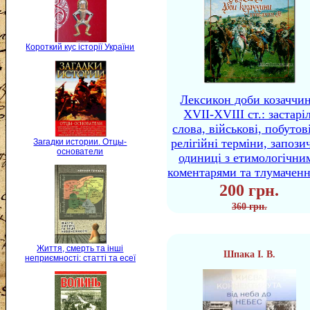
Короткий кус історії України
Лексикон доби козаччи
XVII-XVIII ст.: застаріл
слова, військові, побутов
релігійні терміни, запози
Загадки истории. Отцы-
основатели
одиниці з етимологічни
коментарями та тлумачен
200 грн.
360 грн.
Життя, смерть та інші
Шпака І. В.
неприємності: статті та есеї