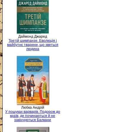
Даймонд Джаред
Третій шимпанзе. Еволюція і
майбутнє тварини, що зветься
людина
Любка Андрій
У пошуках варварів. Подорож до
країв, де починаються й не
закінчуються Балкани