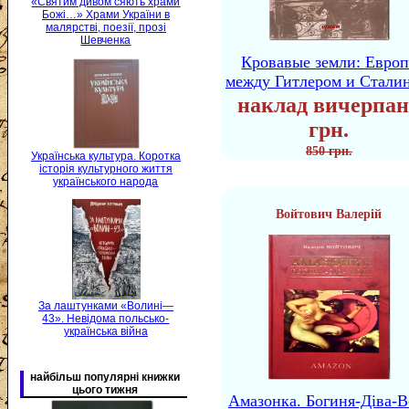
«Святим дивом сяють храми
Божі…» Храми України в
малярстві, поезії, прозі
Шевченка
Кровавые земли: Европ
между Гитлером и Стали
наклад вичерпан
грн.
850 грн.
Українська культура. Коротка
історія культурного життя
українського народа
Войтович Валерій
За лаштунками «Волині—
43». Невідома польсько-
українська війна
найбільш популярні книжки
цього тижня
Амазонка. Богиня-Діва-В