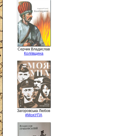
Серчик Владислав
Коліївщина
Загоровська Любов
#МояУПА