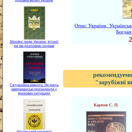
Духовна велич України
Опис України. Українські
Богда
Збройні люди України. Історії,
які ми розповімо онукам
рекомендуемо
"зарубіжні 
Ситуаційна кімната. Як діють
американські президенти у
кризових ситуаціях
Карпов С. П.
Український гороскоп