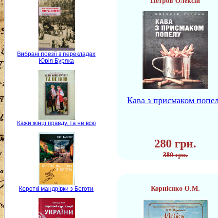
Петров Олексій
Вибрані поезії в перекладах
Юрія Буряка
Кава з присмаком попе
Кажи жінці правду, та не всю
280 грн.
380 грн.
Корнієнко О.М.
Короткі мандрівки з Боготи