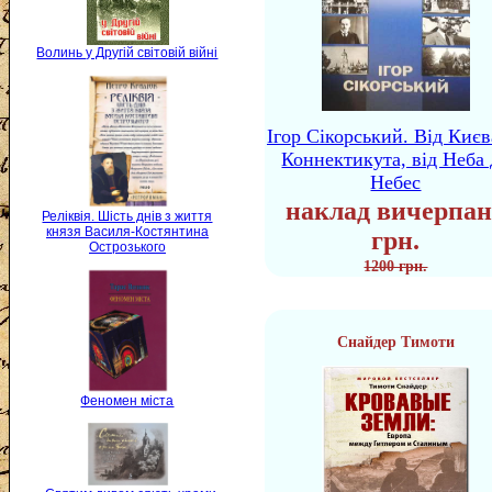
Волинь у Другій світовій війні
Ігор Сікорський. Від Києв
Коннектикута, від Неба 
Небес
наклад вичерпан
Реліквія. Шість днів з життя
князя Василя-Костянтина
грн.
Острозького
1200 грн.
Снайдер Тимоти
Феномен міста