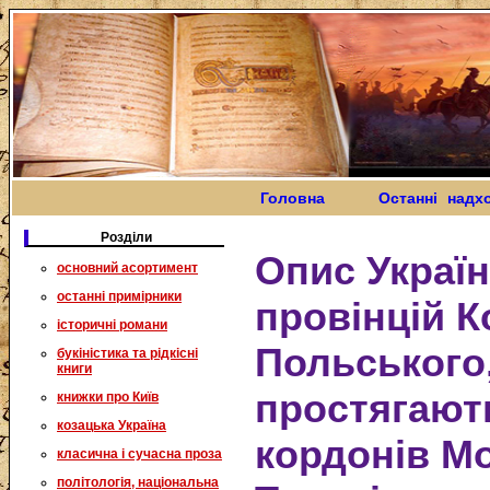
Головна
Останні надх
Розділи
Опис Україн
основний асортимент
останні примірники
провінцій К
історичні романи
Польського
букіністика та рідкісні
книги
простягают
книжки про Київ
козацька Україна
кордонів Мо
класична і сучасна проза
політологія, національна