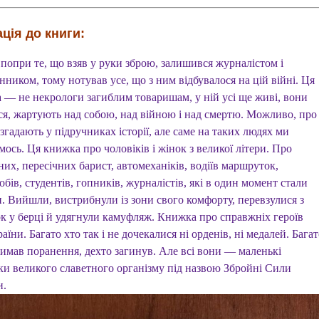
ція до книги:
 попри те, що взяв у руки зброю, залишився журналістом і
ником, тому нотував усе, що з ним відбувалося на цій війні. Ця
 — не некрологи загиблим товаришам, у ній усі ще живі, вони
ся, жартують над собою, над війною і над смертю. Можливо, про
згадають у підручниках історії, але саме на таких людях ми
ось. Ця книжка про чоловіків і жінок з великої літери. Про
их, пересічних барист, автомеханіків, водіїв маршруток,
бів, студентів, гопників, журналістів, які в один момент стали
. Вийшли, вистрибнули із зони свого комфорту, перевзулися з
ок у берці й удягнули камуфляж. Книжка про справжніх героїв
раїни. Багато хто так і не дочекалися ні орденів, ні медалей. Багат
римав поранення, дехто загинув. Але всі вони — маленькі
ки великого славетного організму під назвою Збройні Сили
и.