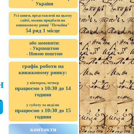
України
Усі книги, представлені на цьому
сайті, можна придбати на
книжковому ринці "Почайна"
54 ряд 1 місце
або замовити:
- Укрпоштою
- Новою поштою
графік роботи на
книжковому ринку:
н
у вівторок, четвер
працюємо з 10:30 до 14
години
у суботу та неділю
працюємо з 10:30 до 15
години
контакти