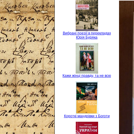
Вибрані поезії в перекладах
Юрія Буряка
Кажи жінці правду, та не всю
Короткі мандрівки з Боготи