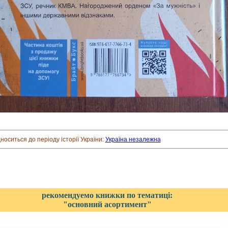
дноситься до періоду історії України:
Україна незалежна
рекомендуемо книжки по тематиці:
"основний асортимент"