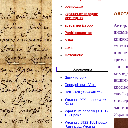
розпродаж
Анота
українське народне
мистецтво
Автор,
всесвітня історія
письмен
Релігієзнавство
книжка
різне
сміють
архів
них не 
Фотоанонс
тримаєм
звичайн
Хронологія
виконро
Давня історія
іншими
Середні віки з VI ст.
кросів
Нові часи (XVI-XVIII ст.)
своєї к
Україна в XIX - на початку
хто от
XX ст.
частин
Українська революція 1917-
Україн
1921 років
Україна в 1922-1991 роках.
Радянська Україна