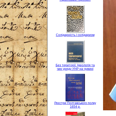
Солідарність і солідаризм
Без території. Ідеологія та
чин уряду УНР на чужині
Реєстри Полтавського полку
1654 р.