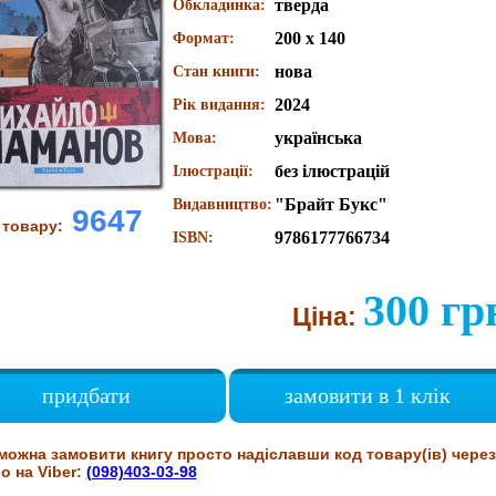
тверда
Обкладинка:
200 x 140
Формат:
нова
Стан книги:
2024
Рік видання:
українська
Мова:
без ілюстрацій
Ілюстрації:
"Брайт Букс"
Видавництво:
9647
 товару:
9786177766734
ISBN:
300 гр
Ціна:
придбати
замовити в 1 клік
можна замовити книгу просто надіславши код товару(ів) через
о на Viber:
(098)403-03-98