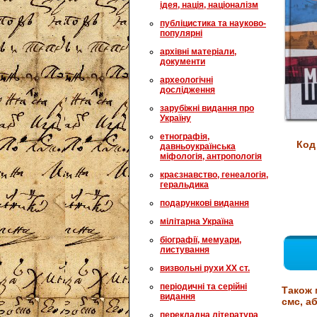
ідея, нація, націоналізм
публіцистика та науково-
популярні
архівні матеріали,
документи
археологічні
дослідження
зарубіжні видання про
Україну
етнографія,
Код
давньоукраїнська
міфологія, антропологія
краєзнавство, генеалогія,
геральдика
подарункові видання
мілітарна Україна
біографії, мемуари,
листування
визвольні рухи XX ст.
періодичні та серійні
Також 
видання
смс, аб
перекладна література