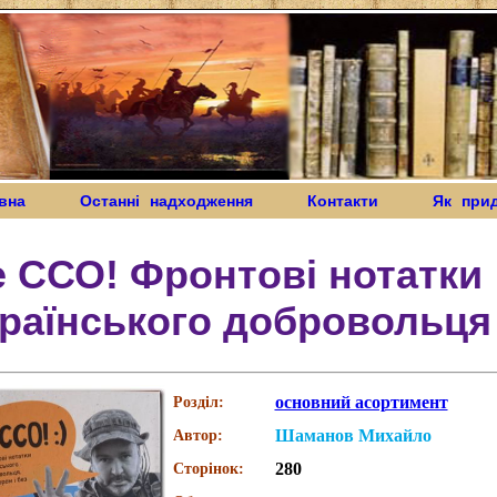
вна
Останні надходження
Контакти
Як при
 ССО! Фронтові нотатки
раїнського добровольця
основний асортимент
Розділ:
Шаманов Михайло
Автор:
280
Сторінок: