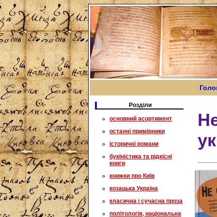
Голо
Розділи
Не
основний асортимент
останні примірники
ук
історичні романи
букіністика та рідкісні
книги
книжки про Київ
козацька Україна
класична і сучасна проза
політологія, національна