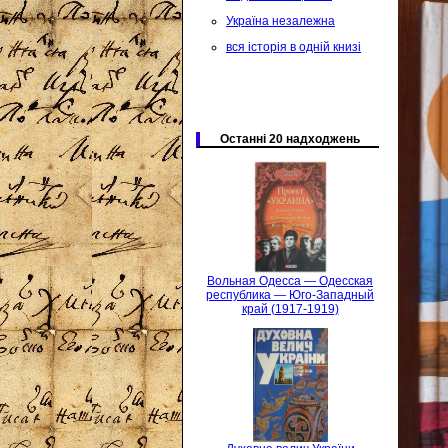
Україна незалежна
вся історія в одній книзі
Останні 20 надходжень
Вольная Одесса — Одесская
республика — Юго-Западный
край (1917-1919)