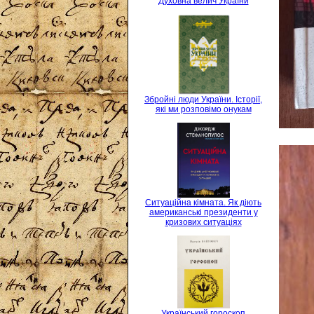
Духовна велич України
Збройні люди України. Історії,
які ми розповімо онукам
Ситуаційна кімната. Як діють
американські президенти у
кризових ситуаціях
Український гороскоп