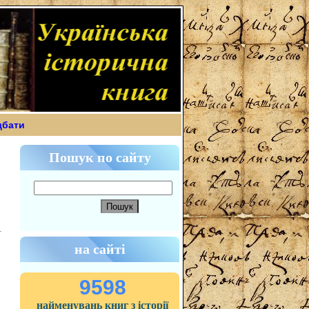
дбати
Пошук по сайту
на сайті
9598
найменувань книг з історії