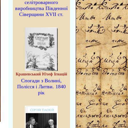
селітроварного
виробництва Південної
Сіверщини XVII ст.
Крашевський Юзеф Ігнацій
Спогади з Волині,
Полісся і Литви. 1840
рік