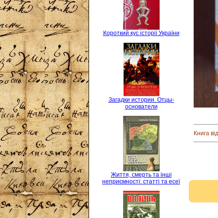
Короткий кус історії України
Загадки истории. Отцы-
основатели
Книга ві
Життя, смерть та інші
неприємності: статті та есеї