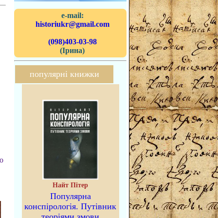
e-mail:
historiukr@gmail.com
(098)403-03-98
(Ірина)
популярні книжки
о
Найт Пітер
Популярна
конспірологія. Путівник
теоріями змови