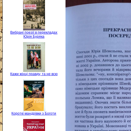
Вибрані поезії в перекладах
Юрія Буряка
Кажи жінці правду, та не всю
Короткі мандрівки з Боготи