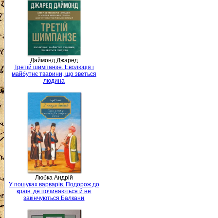
Даймонд Джаред
Третій шимпанзе. Еволюція і
майбутнє тварини, що зветься
людина
Любка Андрій
У пошуках варварів. Подорож до
країв, де починаються й не
закінчуються Балкани