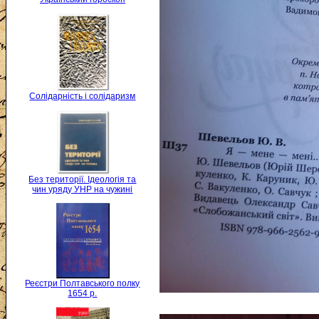
Солідарність і солідаризм
Без території. Ідеологія та
чин уряду УНР на чужині
Реєстри Полтавського полку
1654 р.