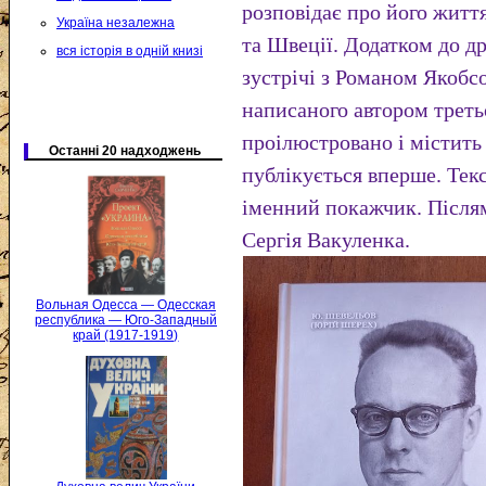
розповідає про його житт
Україна незалежна
та Швеції. Додатком до др
вся історія в одній книзі
зустрічі з Романом Якобс
написаного автором треть
проілюстровано і містить
Останні 20 надходжень
публікується вперше. Тек
іменний покажчик. Після
Сергія Вакуленка.
Вольная Одесса — Одесская
республика — Юго-Западный
край (1917-1919)