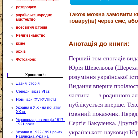
розпродаж
Також можна замовити к
українське народне
мистецтво
товару(ів) через смс, або
всесвітня історія
Релігієзнавство
Анотація до книги:
різне
архів
Перший том спогадів вида
Фотоанонс
Юрія Шевельова (Шереха)
Хронологія
розуміння української іст
Давня історія
Видання вперше проілюстр
Середні віки з VI ст.
частина — з родинного 
Нові часи (XVI-XVIII ст.)
публікується вперше. Тек
Україна в XIX - на початку
XX ст.
іменний покажчик. Перед
Українська революція 1917-
Сергія Вакуленка. Другий
1921 років
українського науковця Ю
Україна в 1922-1991 роках.
Радянська Україна