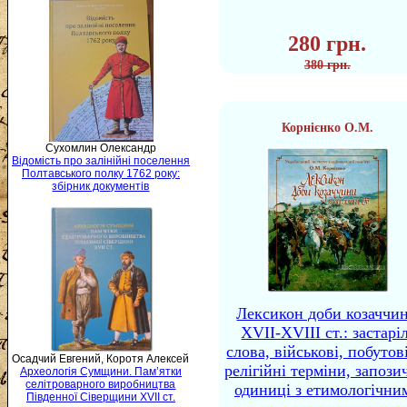
280 грн.
380 грн.
Корнієнко О.М.
Сухомлин Олександр
Відомість про залінійні поселення
Полтавського полку 1762 року:
збірник документів
Лексикон доби козаччи
XVII-XVIII ст.: застаріл
слова, військові, побутов
Осадчий Евгений, Коротя Алексей
релігійні терміни, запози
Археологія Сумщини. Пам’ятки
селітроварного виробництва
одиниці з етимологічни
Південної Сіверщини XVII ст.