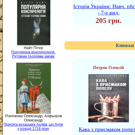
Історія України: Навч. пбс
- 7-е вид.
205 грн.
Книжки 
Найт Пітер
Популярна конспірологія.
Путівник теоріями змови
Петров Олексій
Різніченко Олександр, Алфьоров
Олександр
Присяга козацьких полків, що були
Кава з присмаком попе
у поході 1718 року