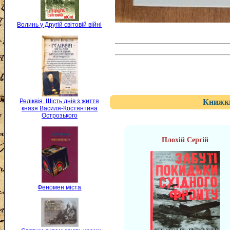
Волинь у Другій світовій війні
Книжки
Реліквія. Шість днів з життя
князя Василя-Костянтина
Острозького
Плохій Сергій
Феномен міста