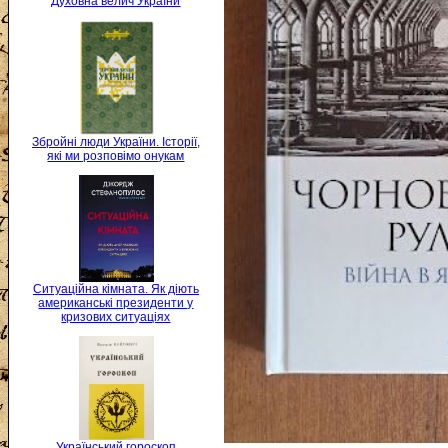
Духовна велич України
Збройні люди України. Історії,
які ми розповімо онукам
Ситуаційна кімната. Як діють
американські президенти у
кризових ситуаціях
Український гороскоп