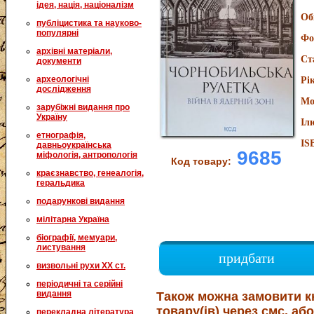
ідея, нація, націоналізм
Об
публіцистика та науково-
популярні
Фо
архівні матеріали,
Ст
документи
археологічні
Рі
дослідження
Мо
зарубіжні видання про
Україну
Іл
етнографія,
IS
давньоукраїнська
9685
міфологія, антропологія
Код товару:
краєзнавство, генеалогія,
геральдика
подарункові видання
мілітарна Україна
біографії, мемуари,
листування
придбати
визвольні рухи XX ст.
періодичні та серійні
видання
Також можна замовити к
товару(ів) через смс, або
перекладна література