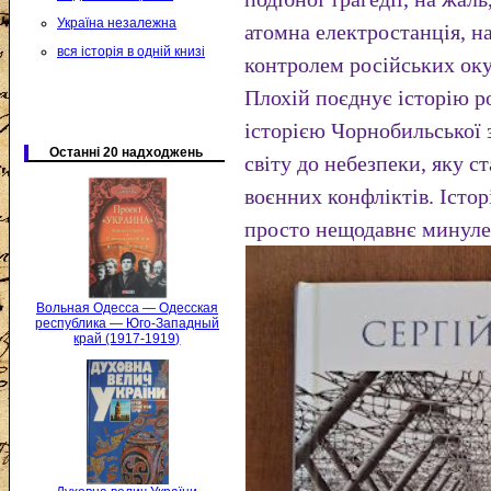
Україна незалежна
атомна електростанція, на
вся історія в одній книзі
контролем російських оку
Плохій поєднує історію ро
історією Чорнобильської 
Останні 20 надходжень
світу до небезпеки, яку с
воєнних конфліктів. Істор
просто нещодавнє минуле,
Вольная Одесса — Одесская
республика — Юго-Западный
край (1917-1919)