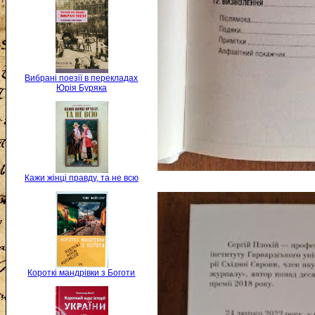
Вибрані поезії в перекладах
Юрія Буряка
Кажи жінці правду, та не всю
Короткі мандрівки з Боготи