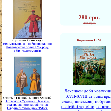
280 грн.
380 грн.
Корнієнко О.М.
Сухомлин Олександр
Відомість про залінійні поселення
Полтавського полку 1762 року:
збірник документів
Лексикон доби козаччи
XVII-XVIII ст.: застаріл
Осадчий Евгений, Коротя Алексей
слова, військові, побутов
Археологія Сумщини. Пам’ятки
селітроварного виробництва
релігійні терміни, запози
Південної Сіверщини XVII ст.