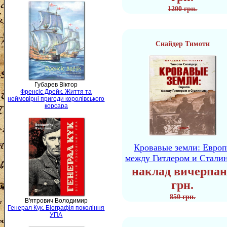
1200 грн.
Снайдер Тимоти
Губарев Віктор
Френсіс Дрейк. Життя та
неймовірні пригоди королівського
корсара
Кровавые земли: Европ
между Гитлером и Стали
наклад вичерпан
грн.
850 грн.
В'ятрович Володимир
Генерал Кук. Біографія покоління
УПА