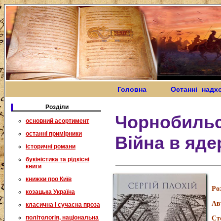
Головна
Останні надх
Розділи
Чорнобильс
основний асортимент
останні примірники
Війна в яде
історичні романи
букіністика та рідкісні
книги
книжки про Київ
Ро
козацька Україна
Ав
класична і сучасна проза
політологія, національна
Ст