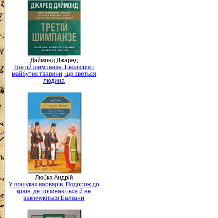
Даймонд Джаред
Третій шимпанзе. Еволюція і
майбутнє тварини, що зветься
людина
Любка Андрій
У пошуках варварів. Подорож до
країв, де починаються й не
закінчуються Балкани