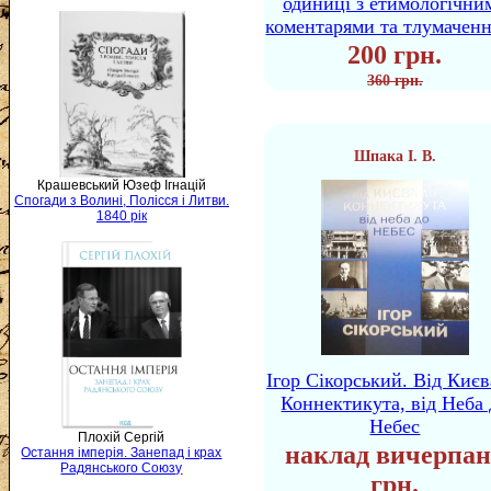
одиниці з етимологічни
коментарями та тлумачен
200 грн.
360 грн.
Шпака І. В.
Крашевський Юзеф Ігнацій
Спогади з Волині, Полісся і Литви.
1840 рік
Ігор Сікорський. Від Києв
Коннектикута, від Неба 
Небес
Плохій Сергій
наклад вичерпан
Остання імперія. Занепад і крах
Радянського Союзу
грн.