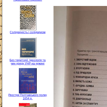
Солідарність і солідаризм
Без території. Ідеологія та
чин уряду УНР на чужині
Реєстри Полтавського полку
1654 р.