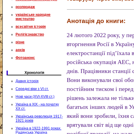
розпродаж
українське народне
мистецтво
Анотація до книги:
всесвітня історія
24 лютого 2022 року, у 
Релігієзнавство
різне
вторгнення Росії в Україн
архів
електростанції під’їхала
Фотоанонс
російська окупація АЕС, я
днів. Працівники станції
Хронологія
Вони виконували свої обо
Давня історія
постійним тиском і перед 
Середні віки з VI ст.
Нові часи (XVI-XVIII ст.)
рішень залежала не тільки
Україна в XIX - на початку
багатьох інших людей в Ук
XX ст.
який вони зробили, їхня с
Українська революція 1917-
1921 років
врятували світ від ще одні
Україна в 1922-1991 роках.
Радянська Україна
подібної трагедії, на жал