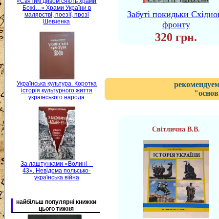
«Святим дивом сяють храми
Божі…» Храми України в
Забуті покидьки Східно
малярстві, поезії, прозі
Шевченка
фронту
320 грн.
Українська культура. Коротка
рекомендуем
історія культурного життя
"основ
українського народа
Світлична В.В.
За лаштунками «Волині—
43». Невідома польсько-
українська війна
найбільш популярні книжки
цього тижня