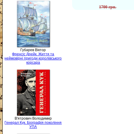
1700 грн.
Губарев Віктор
Френсіс Дрейк. Життя та
неймовірні пригоди королівського
корсара
В'ятрович Володимир
Генерал Кук. Біографія покоління
УПА