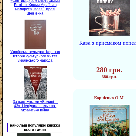
«Святим дивом сяють храми
Божі…» Храми України в
малярстві, поезії, прозі
Шевченка
Кава з присмаком попе
Українська культура. Коротка
історія культурного життя
українського народа
280 грн.
380 грн.
Корнієнко О.М.
За лаштунками «Волині—
43». Невідома польсько-
українська війна
найбільш популярні книжки
цього тижня