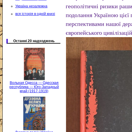
геополітичні ризики раши
Україна незалежна
вся історія в одній книзі
подолання Україною цієї г
перспективами нашої держ
європейського цивілізацій
Останні 20 надходжень
Вольная Одесса — Одесская
республика — Юго-Западный
край (1917-1919)