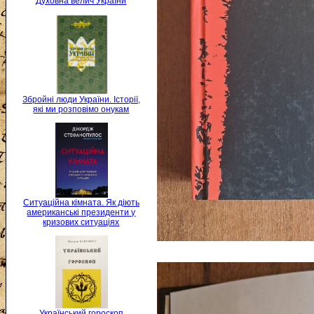
Духовна велич України
Збройні люди України. Історії,
які ми розповімо онукам
Ситуаційна кімната. Як діють
американські президенти у
кризових ситуаціях
Український гороскоп