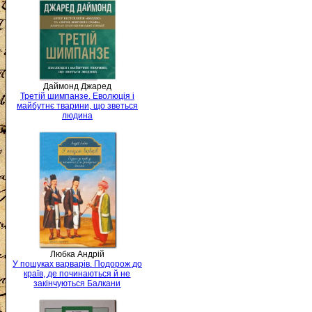
Даймонд Джаред
Третій шимпанзе. Еволюція і
майбутнє тварини, що зветься
людина
Любка Андрій
У пошуках варварів. Подорож до
країв, де починаються й не
закінчуються Балкани