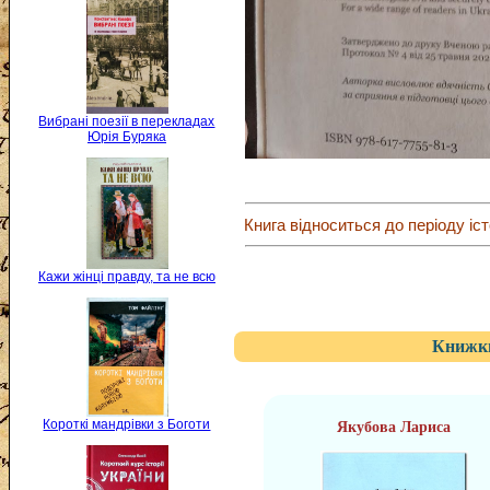
Вибрані поезії в перекладах
Юрія Буряка
Книга відноситься до періоду іст
Кажи жінці правду, та не всю
Книжки
Короткі мандрівки з Боготи
Якубова Лариса