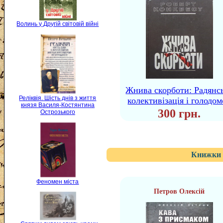
Волинь у Другій світовій війні
Жнива скорботи: Радянс
Реліквія. Шість днів з життя
колективізація і голодо
князя Василя-Костянтина
300 грн.
Острозького
Книжки 
Феномен міста
Петров Олексій