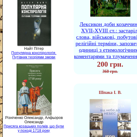
Лексикон доби козаччи
XVII-XVIII ст.: застаріл
слова, військові, побутов
релігійні терміни, запози
Найт Пітер
одиниці з етимологічни
Популярна конспірологія.
коментарями та тлумачен
Путівник теоріями змови
200 грн.
360 грн.
Шпака І. В.
Різніченко Олександр, Алфьоров
Олександр
Присяга козацьких полків, що були
у поході 1718 року