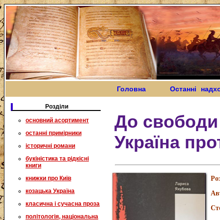
Головна
Останні надх
Розділи
До свободи 
основний асортимент
останні примірники
Україна пр
історичні романи
букіністика та рідкісні
книги
книжки про Київ
Ро
козацька Україна
Ав
класична і сучасна проза
Ст
політологія, національна