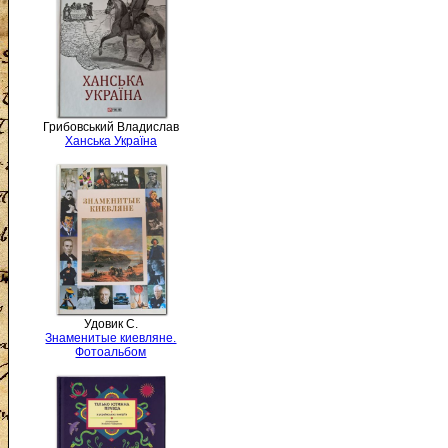
Грибовський Владислав
Ханська Україна
Удовик С.
Знаменитые киевляне.
Фотоальбом