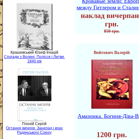
Кровавые земли: Европ
между Гитлером и Стали
наклад вичерпан
грн.
850 грн.
Войтович Валерій
Крашевський Юзеф Ігнацій
Спогади з Волині, Полісся і Литви.
1840 рік
Амазонка. Богиня-Діва-В
Плохій Сергій
Остання імперія. Занепад і крах
Радянського Союзу
1200 грн.