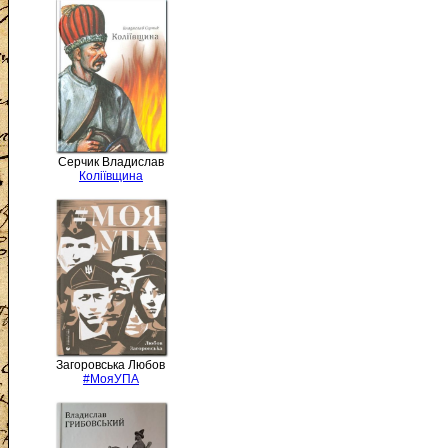
Серчик Владислав
Коліївщина
Загоровська Любов
#МояУПА