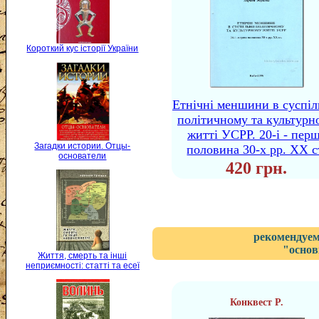
Короткий кус історії України
Етнічні меншини в суспіл
політичному та культурн
житті УСРР. 20-і - пер
Загадки истории. Отцы-
половина 30-х рр. XX с
основатели
420 грн.
рекомендуем
"основ
Життя, смерть та інші
неприємності: статті та есеї
Конквест P.