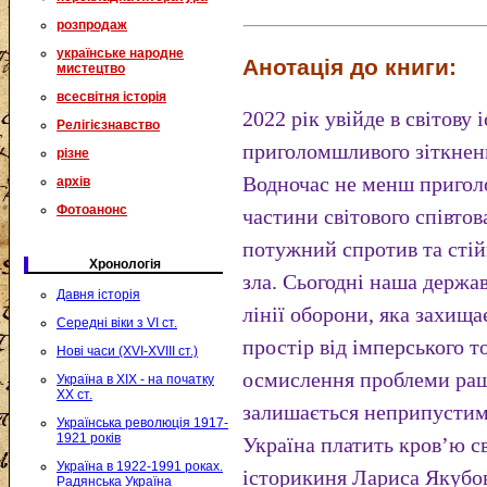
розпродаж
українське народне
Анотація до книги:
мистецтво
всесвітня історія
2022 рік увійде в світову 
Релігієзнавство
приголомшливого зіткнен
різне
Водночас не менш приго
архів
Фотоанонс
частини світового співтов
потужний спротив та стій
Хронологія
зла. Сьогодні наша держав
Давня історія
лінії оборони, яка захищ
Середні віки з VI ст.
простір від імперського т
Нові часи (XVI-XVIII ст.)
осмислення проблеми раш
Україна в XIX - на початку
XX ст.
залишається неприпустим
Українська революція 1917-
1921 років
Україна платить кров’ю св
Україна в 1922-1991 роках.
історикиня Лариса Якубов
Радянська Україна