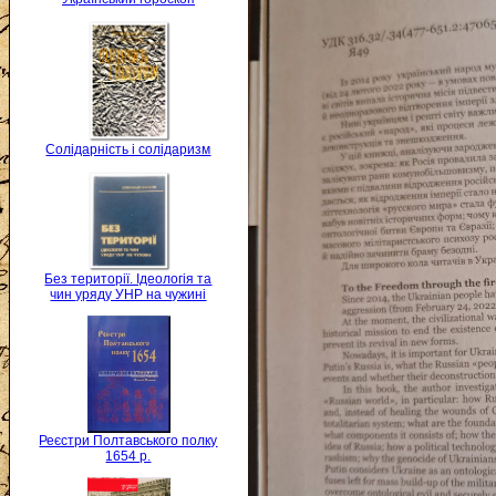
Солідарність і солідаризм
Без території. Ідеологія та
чин уряду УНР на чужині
Реєстри Полтавського полку
1654 р.