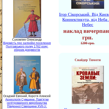
Ігор Сікорський. Від Києв
Коннектикута, від Неба 
Небес
наклад вичерпан
грн.
Сухомлин Олександр
1200 грн.
Відомість про залінійні поселення
Полтавського полку 1762 року:
збірник документів
Снайдер Тимоти
Осадчий Евгений, Коротя Алексей
Археологія Сумщини. Пам’ятки
селітроварного виробництва
Південної Сіверщини XVII ст.