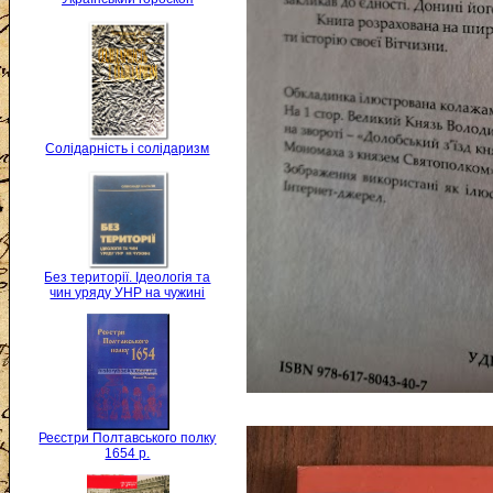
Солідарність і солідаризм
Без території. Ідеологія та
чин уряду УНР на чужині
Реєстри Полтавського полку
1654 р.