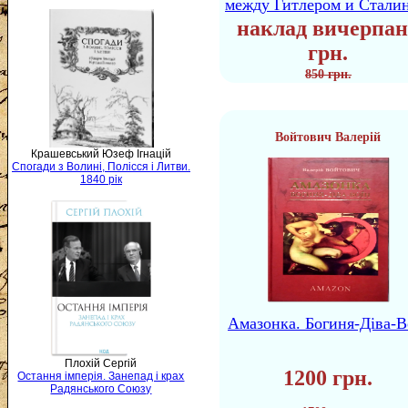
между Гитлером и Стали
наклад вичерпан
грн.
850 грн.
Войтович Валерій
Крашевський Юзеф Ігнацій
Спогади з Волині, Полісся і Литви.
1840 рік
Амазонка. Богиня-Діва-В
Плохій Сергій
1200 грн.
Остання імперія. Занепад і крах
Радянського Союзу