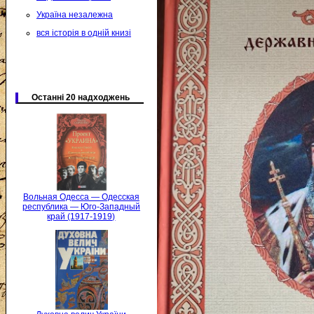
Україна незалежна
вся історія в одній книзі
Останні 20 надходжень
Вольная Одесса — Одесская
республика — Юго-Западный
край (1917-1919)