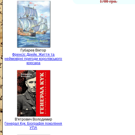
1700 грн.
Губарев Віктор
Френсіс Дрейк. Життя та
неймовірні пригоди королівського
корсара
В'ятрович Володимир
Генерал Кук. Біографія покоління
УПА