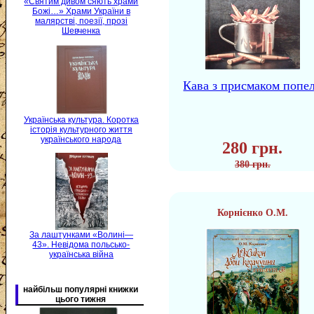
«Святим дивом сяють храми
Божі…» Храми України в
малярстві, поезії, прозі
Шевченка
Кава з присмаком попе
Українська культура. Коротка
історія культурного життя
українського народа
280 грн.
380 грн.
Корнієнко О.М.
За лаштунками «Волині—
43». Невідома польсько-
українська війна
найбільш популярні книжки
цього тижня