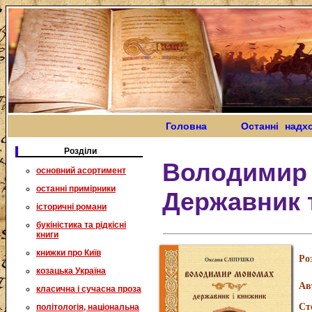
Головна
Останні надх
Розділи
Володимир
основний асортимент
останні примірники
Державник 
історичні романи
букіністика та рідкісні
книги
книжки про Київ
Ро
козацька Україна
Ав
класична і сучасна проза
Ст
політологія, національна