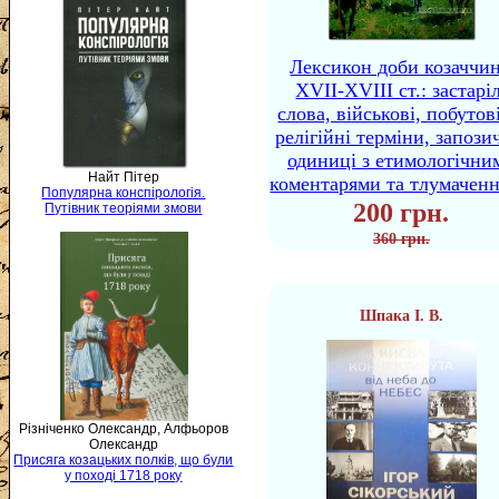
Лексикон доби козаччи
XVII-XVIII ст.: застаріл
слова, військові, побутов
релігійні терміни, запози
одиниці з етимологічни
Найт Пітер
коментарями та тлумачен
Популярна конспірологія.
200 грн.
Путівник теоріями змови
360 грн.
Шпака І. В.
Різніченко Олександр, Алфьоров
Олександр
Присяга козацьких полків, що були
у поході 1718 року