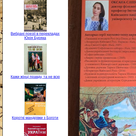
Вибрані поезії в перекладах
Юрія Буряка
Кажи жінці правду, та не всю
Короткі мандрівки з Боготи