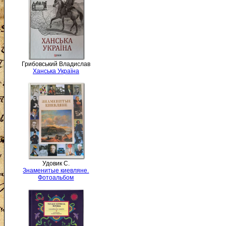
Грибовський Владислав
Ханська Україна
Удовик С.
Знаменитые киевляне.
Фотоальбом