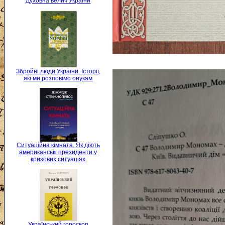
Духовна велич України
Збройні люди України. Історії,
які ми розповімо онукам
Ситуаційна кімната. Як діють
американські президенти у
кризових ситуаціях
Український гороскоп