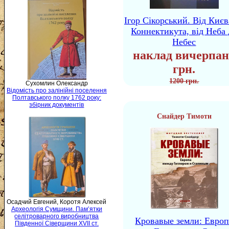
Ігор Сікорський. Від Києв
Коннектикута, від Неба 
Небес
наклад вичерпан
грн.
1200 грн.
Сухомлин Олександр
Відомість про залінійні поселення
Полтавського полку 1762 року:
збірник документів
Снайдер Тимоти
Осадчий Евгений, Коротя Алексей
Археологія Сумщини. Пам’ятки
селітроварного виробництва
Кровавые земли: Европ
Південної Сіверщини XVII ст.