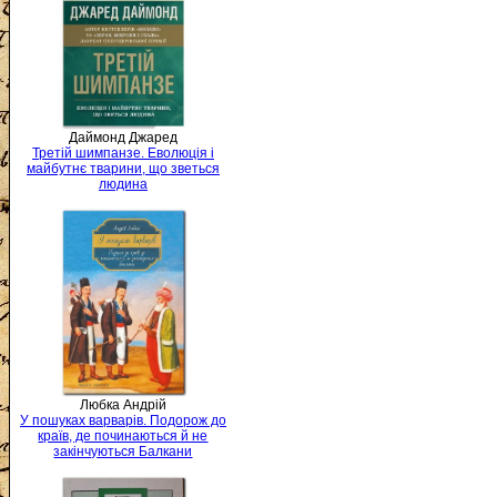
Даймонд Джаред
Третій шимпанзе. Еволюція і
майбутнє тварини, що зветься
людина
Любка Андрій
У пошуках варварів. Подорож до
країв, де починаються й не
закінчуються Балкани