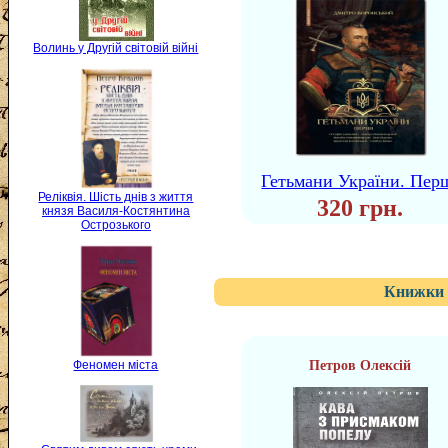
Волинь у Другій світовій війні
Гетьмани України. Пер
Реліквія. Шість днів з життя
320 грн.
князя Василя-Костянтина
Острозького
Книжки 
Феномен міста
Петров Олексій