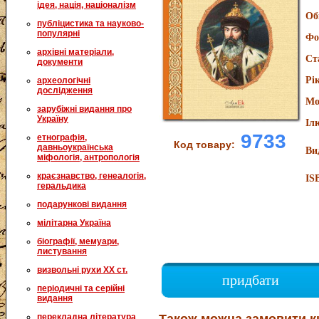
ідея, нація, націоналізм
Об
публіцистика та науково-
популярні
Фо
архівні матеріали,
Ст
документи
Рі
археологічні
дослідження
Мо
зарубіжні видання про
Україну
Іл
9733
етнографія,
Код товару:
давньоукраїнська
Ви
міфологія, антропологія
краєзнавство, генеалогія,
IS
геральдика
подарункові видання
мілітарна Україна
біографії, мемуари,
листування
визвольні рухи XX ст.
придбати
періодичні та серійні
видання
перекладна література