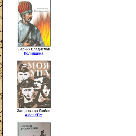
Серчик Владислав
Коліївщина
Загоровська Любов
#МояУПА