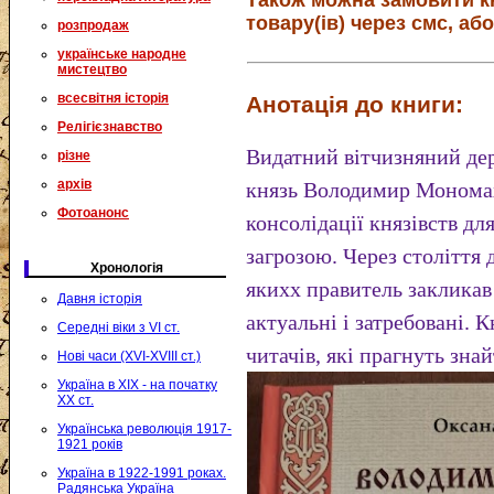
Також можна замовити к
товару(ів) через смс, або
розпродаж
українське народне
мистецтво
всесвітня історія
Анотація до книги:
Релігієзнавство
Видатний вітчизняний де
різне
архів
князь Володимир Мономах
Фотоанонс
консолідації князівств д
загрозою. Через століття 
Хронологія
якихх правитель закликав
Давня історія
актуальні і затребовані. 
Середні віки з VI ст.
читачів, які прагнуть зна
Нові часи (XVI-XVIII ст.)
Україна в XIX - на початку
XX ст.
Українська революція 1917-
1921 років
Україна в 1922-1991 роках.
Радянська Україна