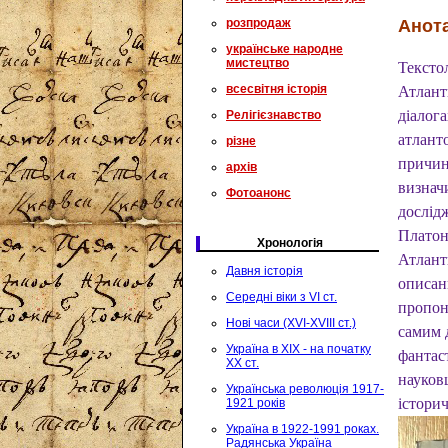
Анота
розпродаж
українське народне
мистецтво
Тексто
всесвітня історія
Атланти
діалога
Релігієзнавство
атланто
різне
причин 
архів
визнач
Фотоанонс
дослід
Платон
Хронологія
Атлант
Давня історія
описан
Середні віки з VI ст.
пропон
Нові часи (XVI-XVIII ст.)
самим д
Україна в XIX - на початку
фантас
XX ст.
науковц
Українська революція 1917-
історич
1921 років
Україна в 1922-1991 роках.
Радянська Україна