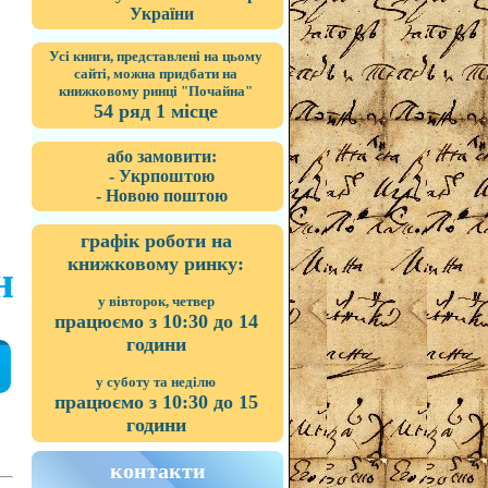
України
Усі книги, представлені на цьому
сайті, можна придбати на
книжковому ринці "Почайна"
54 ряд 1 місце
або замовити:
- Укрпоштою
- Новою поштою
графік роботи на
книжковому ринку:
н
у вівторок, четвер
працюємо з 10:30 до 14
години
у суботу та неділю
працюємо з 10:30 до 15
години
контакти