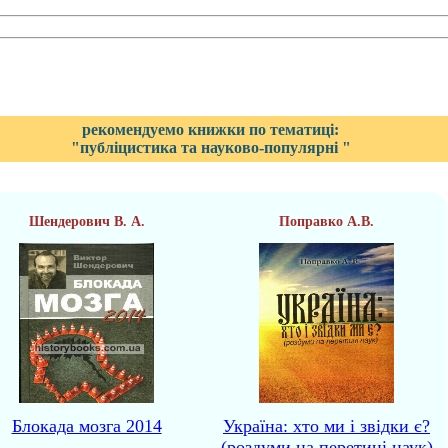
рекомендуемо книжки по тематиці:
"публіцистика та науково-популярні "
Шендерович В. А.
Поправко А.В.
Блокада мозга 2014
Україна: хто ми і звідки є?
(роздуми на перетині наук)