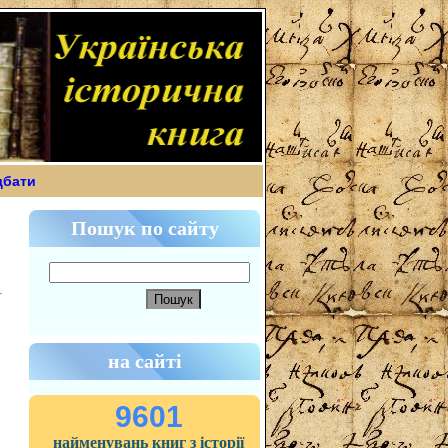
дбати
Пошук по сайту
на сайті
9601
найменувань книг з історії