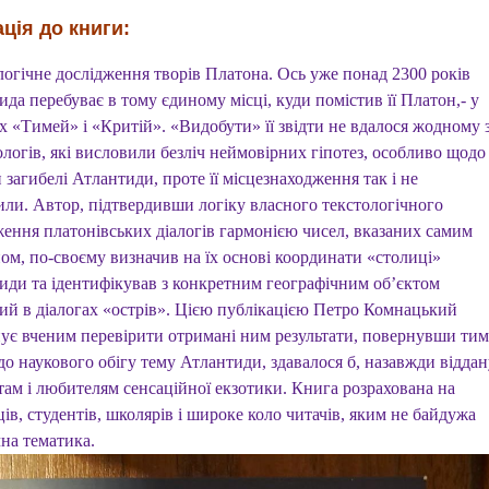
ція до книги:
логічне дослідження творів Платона. Ось уже понад 2300 років
да перебуває в тому єдиному місці, куди помістив її Платон,- у
х «Тимей» і «Критій». «Видобути» її звідти не вдалося жодному 
логів, які висловили безліч неймовірних гіпотез, особливо щодо
загибелі Атлантиди, проте її місцезнаходження так і не
или. Автор, підтвердивши логіку власного текстологічного
ження платонівських діалогів гармонією чисел, вказаних самим
ом, по-своєму визначив на їх основі координати «столиці»
иди та ідентифікував з конкретним географічним об’єктом
ий в діалогах «острів». Цією публікацією Петро Комнацький
ує вченим перевірити отримані ним результати, повернувши тим
о наукового обігу тему Атлантиди, здавалося б, назавжди віддан
там і любителям сенсаційної екзотики. Книга розрахована на
ів, студентів, школярів і широке коло читачів, яким не байдужа
на тематика.