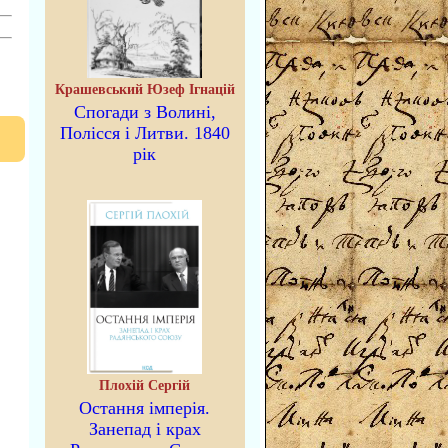
Крашевський Юзеф Ігнацій
Спогади з Волині,
Полісся і Литви. 1840
рік
Плохій Сергій
Остання імперія.
Занепад і крах