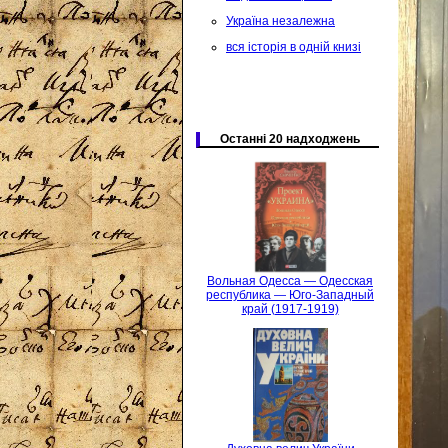
Україна незалежна
вся історія в одній книзі
Останні 20 надходжень
Вольная Одесса — Одесская
республика — Юго-Западный
край (1917-1919)