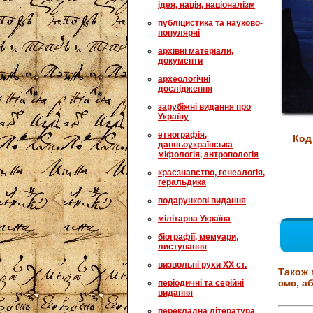
ідея, нація, націоналізм
публіцистика та науково-
популярні
архівні матеріали,
документи
археологічні
дослідження
зарубіжні видання про
Україну
етнографія,
Код
давньоукраїнська
міфологія, антропологія
краєзнавство, генеалогія,
геральдика
подарункові видання
мілітарна Україна
біографії, мемуари,
листування
визвольні рухи XX ст.
Також 
смс, аб
періодичні та серійні
видання
перекладна література