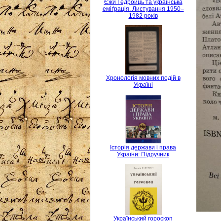
Єжи Ґедройць та українська
еміґрація. Листування 1950–
1982 років
Хронологія мовних подій в
Україні
Історія держави і права
України: Підручник
Український гороскоп