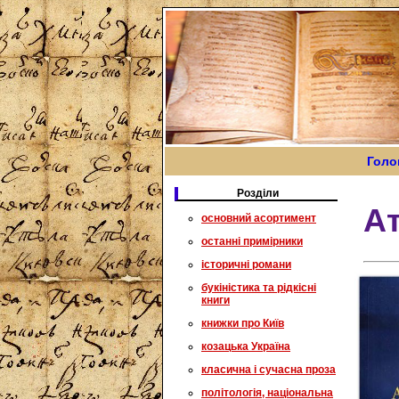
Голо
Розділи
А
основний асортимент
останні примірники
історичні романи
букіністика та рідкісні
книги
книжки про Київ
козацька Україна
класична і сучасна проза
політологія, національна