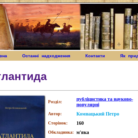
вна
Останні надходження
Контакти
Як при
тлантида
публіцистика та науково-
Розділ:
популярні
Комнацький Петро
Автор:
160
Сторінок:
м'яка
Обкладинка: