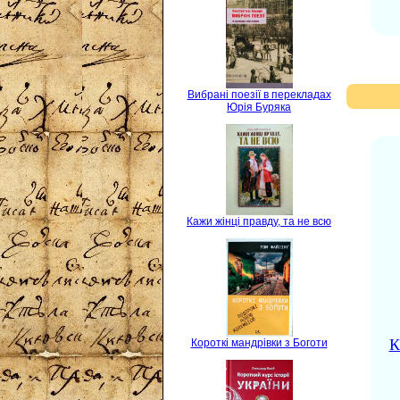
Вибрані поезії в перекладах
Юрія Буряка
Кажи жінці правду, та не всю
К
Короткі мандрівки з Боготи