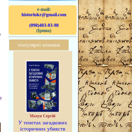
e-mail:
historiukr@gmail.com
(098)403-03-98
(Ірина)
з
популярні книжки
у
Махун Сергій
У тенетах загадкових
історичних убивств