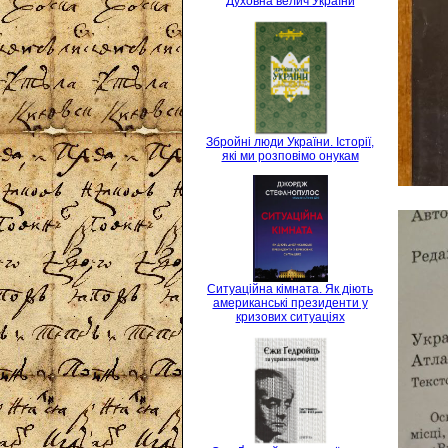
Духовна велич України
Збройні люди України. Історії,
які ми розповімо онукам
Ситуаційна кімната. Як діють
американські президенти у
кризових ситуаціях