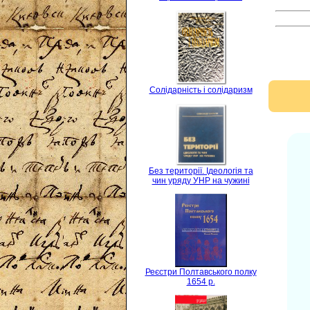
Солідарність і солідаризм
Без території. Ідеологія та
чин уряду УНР на чужині
Реєстри Полтавського полку
1654 р.