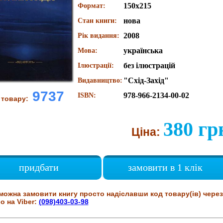
150х215
Формат:
нова
Стан книги:
2008
Рік видання:
українська
Мова:
без ілюстрацій
Ілюстрації:
"Схід-Захід"
Видавництво:
9737
978-966-2134-00-02
ISBN:
 товару:
380 гр
Ціна:
придбати
замовити в 1 клік
можна замовити книгу просто надіславши код товару(ів) через
о на Viber:
(098)403-03-98