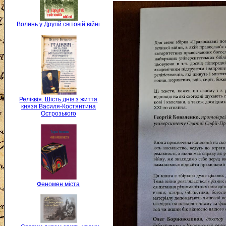
Волинь у Другій світовій війні
Реліквія. Шість днів з життя
князя Василя-Костянтина
Острозького
Феномен міста