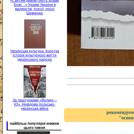
«Святим дивом сяють храми
Божі…» Храми України в
малярстві, поезії, прозі
Шевченка
Українська культура. Коротка
історія культурного життя
українського народа
За лаштунками «Волині—
43». Невідома польсько-
українська війна
рекомендуем
"основ
найбільш популярні книжки
цього тижня