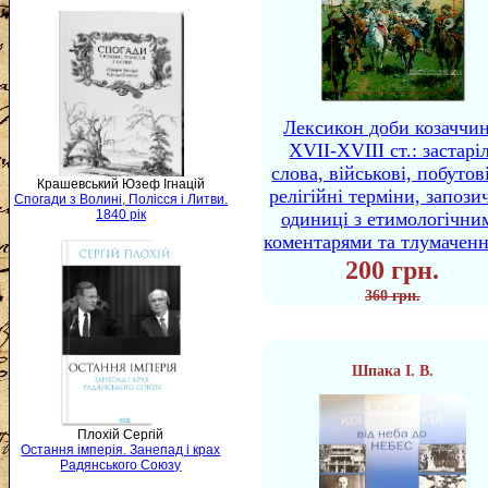
Лексикон доби козаччи
XVII-XVIII ст.: застаріл
слова, військові, побутов
Крашевський Юзеф Ігнацій
релігійні терміни, запози
Спогади з Волині, Полісся і Литви.
1840 рік
одиниці з етимологічни
коментарями та тлумачен
200 грн.
360 грн.
Шпака І. В.
Плохій Сергій
Остання імперія. Занепад і крах
Радянського Союзу