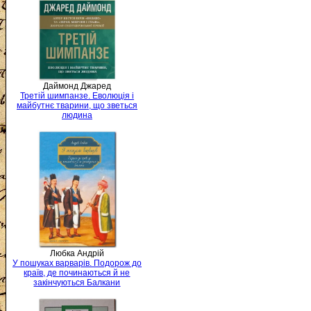
Даймонд Джаред
Третій шимпанзе. Еволюція і
майбутнє тварини, що зветься
людина
Любка Андрій
У пошуках варварів. Подорож до
країв, де починаються й не
закінчуються Балкани