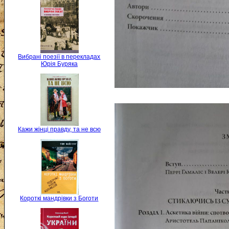
Вибрані поезії в перекладах
Юрія Буряка
Кажи жінці правду, та не всю
Короткі мандрівки з Боготи