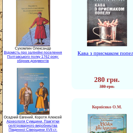
Сухомлин Олександр
Кава з присмаком попе
Відомість про залінійні поселення
Полтавського полку 1762 року:
збірник документів
280 грн.
380 грн.
Корнієнко О.М.
Осадчий Евгений, Коротя Алексей
Археологія Сумщини. Пам’ятки
селітроварного виробництва
Південної Сіверщини XVII ст.