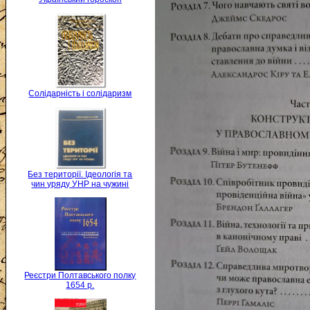
Солідарність і солідаризм
Без території. Ідеологія та
чин уряду УНР на чужині
Реєстри Полтавського полку
1654 р.