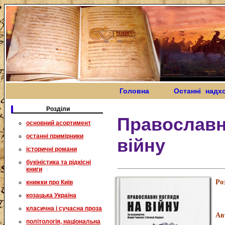
Головна
Останні надх
Розділи
Православн
основний асортимент
останні примірники
війну
історичні романи
букіністика та рідкісні
книги
Ро
книжки про Київ
козацька Україна
класична і сучасна проза
Ав
політологія, національна