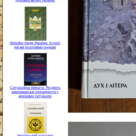
Духовна велич України
Збройні люди України. Історії,
які ми розповімо онукам
Ситуаційна кімната. Як діють
американські президенти у
кризових ситуаціях
Український гороскоп