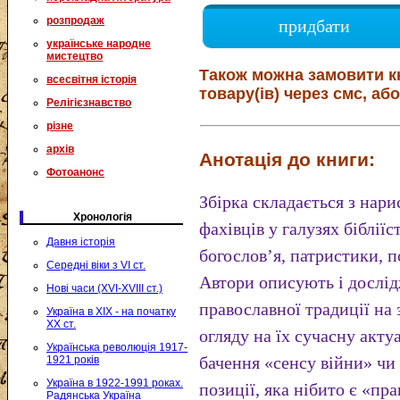
розпродаж
придбати
українське народне
мистецтво
Також можна замовити к
всесвітня історія
товару(ів) через смс, або
Релігієзнавство
різне
архів
Анотація до книги:
Фотоанонс
Збірка складається з нар
Хронологія
фахівців у галузях бібліїс
Давня історія
богослов’я, патристики, по
Середні віки з VI ст.
Автори описують і дослі
Нові часи (XVI-XVIII ст.)
православної традиції на 
Україна в XIX - на початку
XX ст.
огляду на їх сучасну акт
Українська революція 1917-
бачення «сенсу війни» чи
1921 років
Україна в 1922-1991 роках.
позиції, яка нібито є «п
Радянська Україна