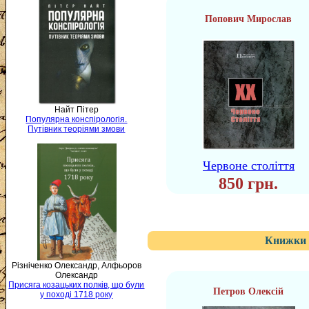
Попович Мирослав
Найт Пітер
Популярна конспірологія.
Путівник теоріями змови
Червоне століття
850 грн.
Книжки 
Різніченко Олександр, Алфьоров
Олександр
Присяга козацьких полків, що були
Петров Олексій
у поході 1718 року