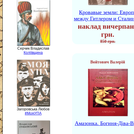
Кровавые земли: Европ
между Гитлером и Стали
наклад вичерпан
грн.
850 грн.
Серчик Владислав
Коліївщина
Войтович Валерій
Загоровська Любов
#МояУПА
Амазонка. Богиня-Діва-В