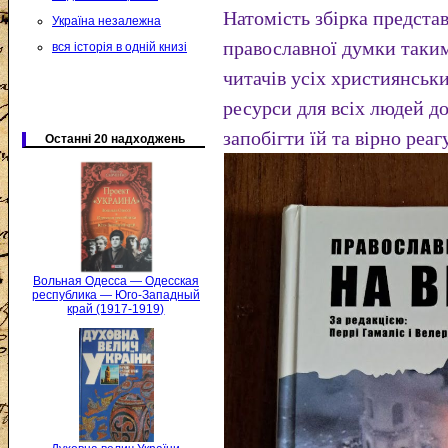
Натомість збірка предста
Україна незалежна
православної думки таки
вся історія в одній книзі
читачів усіх християнськи
ресурси для всіх людей до
запобігти їй та вірно реаг
Останні 20 надходжень
Вольная Одесса — Одесская
республика — Юго-Западный
край (1917-1919)