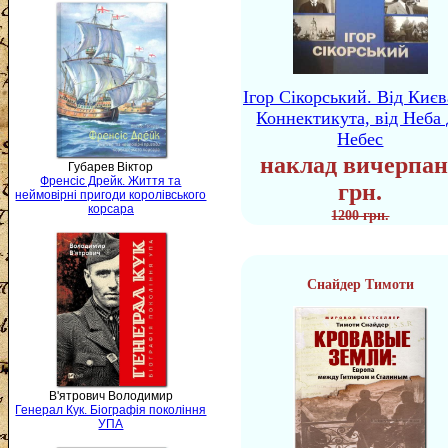
Ігор Сікорський. Від Києв
Коннектикута, від Неба 
Небес
наклад вичерпан
Губарев Віктор
Френсіс Дрейк. Життя та
грн.
неймовірні пригоди королівського
корсара
1200 грн.
Снайдер Тимоти
В'ятрович Володимир
Генерал Кук. Біографія покоління
УПА