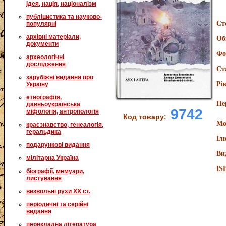
ідея, нація, націоналізм
публіцистика та науково-
Ст
популярні
архівні матеріали,
Об
документи
Фо
археологічні
дослідження
Ст
зарубіжні видання про
Рі
Україну
етнографія,
Пе
давньоукраїнська
9742
міфологія, антропологія
Код товару:
Мо
краєзнавство, генеалогія,
геральдика
Іл
подарункові видання
Ви
мілітарна Україна
IS
біографії, мемуари,
листування
визвольні рухи XX ст.
періодичні та серійні
видання
перекладна література